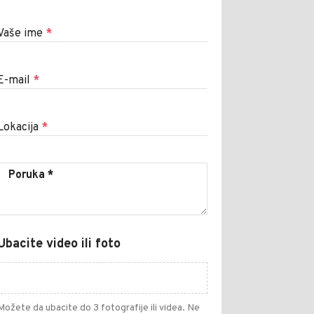
Vaše ime
*
E-mail
*
Lokacija
*
Ubacite video ili foto
Možete da ubacite do 3 fotografije ili videa. Ne