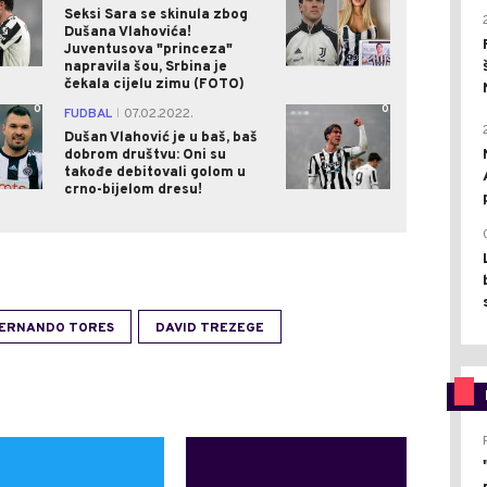
Seksi Sara se skinula zbog
Dušana Vlahovića!
Juventusova "princeza"
napravila šou, Srbina je
čekala cijelu zimu (FOTO)
0
0
FUDBAL
07.02.2022.
|
Dušan Vlahović je u baš, baš
dobrom društvu: Oni su
takođe debitovali golom u
crno-bijelom dresu!
ERNANDO TORES
DAVID TREZEGE