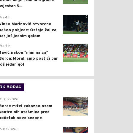
prolaz dalje": Sandi Ogrinec
svjestan š...
0
Pre 4 h
Vinko Marinović otvoreno
nakon pobjede: Ostaje žal za
bar još jednim golom
0
Pre 4 h
Savić nakon "minimalca"
Borca: Morali smo postići bar
još jedan gol
RK BORAC
0
05.08.2026.
Borac m:tel zakazao osam
kontrolnih utakmica pred
početak nove sezone
0
27.07.2026.