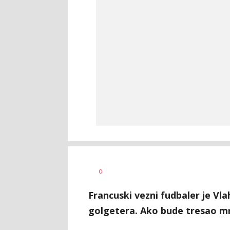
Bojan
AUTOR
0
Jakovljević
Francuski vezni fudbaler je Vl
golgetera. Ako bude tresao mre