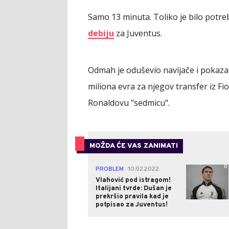
Samo 13 minuta. Toliko je bilo potr
debiju
za Juventus.
Odmah je oduševio navijače i pokazao
miliona evra za njegov transfer iz Fi
Ronaldovu "sedmicu".
MOŽDA ĆE VAS ZANIMATI
0
PROBLEM
10.02.2022.
|
Vlahović pod istragom!
Italijani tvrde: Dušan je
prekršio pravila kad je
potpisao za Juventus!