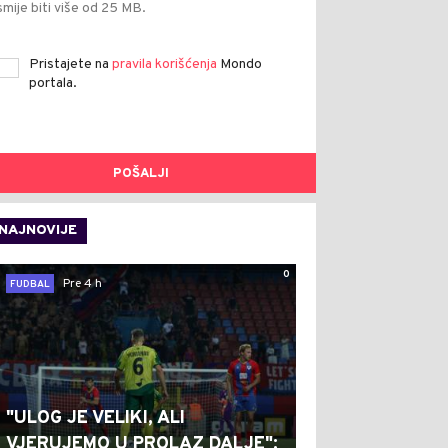
smije biti više od 25 MB.
Pristajete na
pravila korišćenja
Mondo
portala.
POŠALJI
NAJNOVIJE
0
Pre 4 h
FUDBAL
"ULOG JE VELIKI, ALI
VJERUJEMO U PROLAZ DALJE":