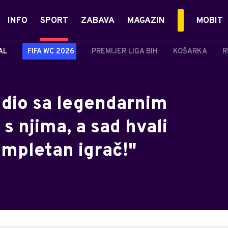
INFO
SPORT
ZABAVA
MAGAZIN
MOBIT
AL
FIFA WC 2026
PREMIJER LIGA BIH
KOŠARKA
R
edio sa legendarnim
s njima, a sad hvali
ompletan igrač!"