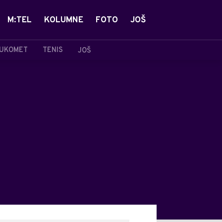
M:TEL
KOLUMNE
FOTO
JOŠ
UKOMET
TENIS
JOŠ