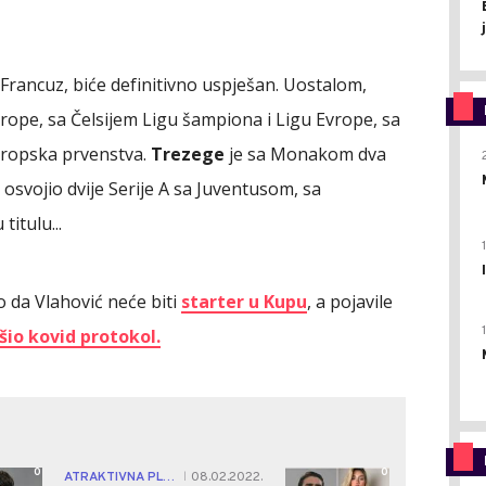
Francuz, biće definitivno uspješan. Uostalom,
vrope, sa Čelsijem Ligu šampiona i Ligu Evrope, sa
vropska prvenstva.
Trezege
je sa Monakom dva
osvojio dvije Serije A sa Juventusom, sa
itulu...
o da Vlahović neće biti
starter u Kupu
, a pojavile
šio kovid protokol.
0
0
ATRAKTIVNA PLAVUŠA
08.02.2022.
|