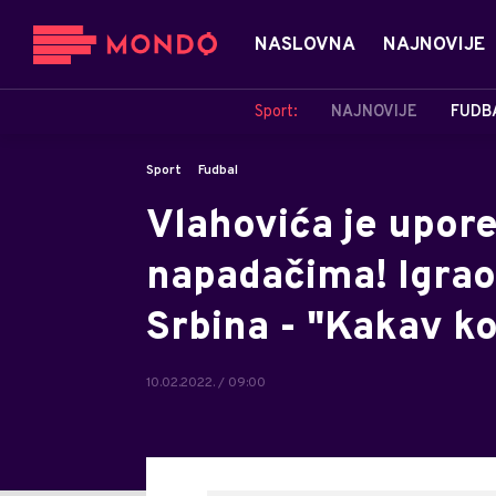
NASLOVNA
NAJNOVIJE
Sport:
NAJNOVIJE
FUDB
Sport
Fudbal
Vlahovića je upor
napadačima! Igrao 
Srbina - "Kakav k
10.02.2022. / 09:00