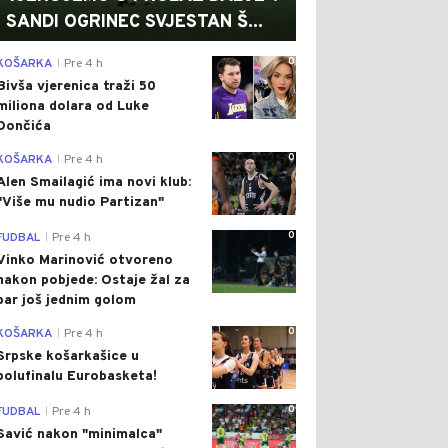
SANDI OGRINEC SVJESTAN Š...
0
KOŠARKA
Pre 4 h
|
Bivša vjerenica traži 50
miliona dolara od Luke
Dončića
0
KOŠARKA
Pre 4 h
|
Alen Smailagić ima novi klub:
"Više mu nudio Partizan"
0
FUDBAL
Pre 4 h
|
Vinko Marinović otvoreno
nakon pobjede: Ostaje žal za
bar još jednim golom
0
KOŠARKA
Pre 4 h
|
Srpske košarkašice u
polufinalu Eurobasketa!
0
FUDBAL
Pre 4 h
|
Savić nakon "minimalca"