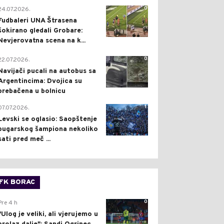
0
24.07.2026.
Fudbaleri UNA Štrasena
šokirano gledali Grobare:
Nevjerovatna scena na k...
0
22.07.2026.
Navijači pucali na autobus sa
Argentincima: Dvojica su
prebačena u bolnicu
1
07.07.2026.
Levski se oglasio: Saopštenje
bugarskog šampiona nekoliko
sati pred meč ...
FK BORAC
0
Pre 4 h
"Ulog je veliki, ali vjerujemo u