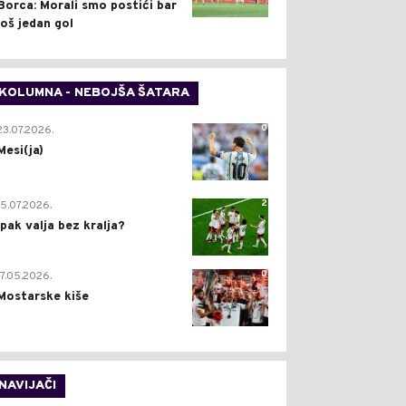
Borca: Morali smo postići bar
još jedan gol
KOLUMNA - NEBOJŠA ŠATARA
0
23.07.2026.
Mesi(ja)
2
15.07.2026.
Ipak valja bez kralja?
0
17.05.2026.
Mostarske kiše
NAVIJAČI