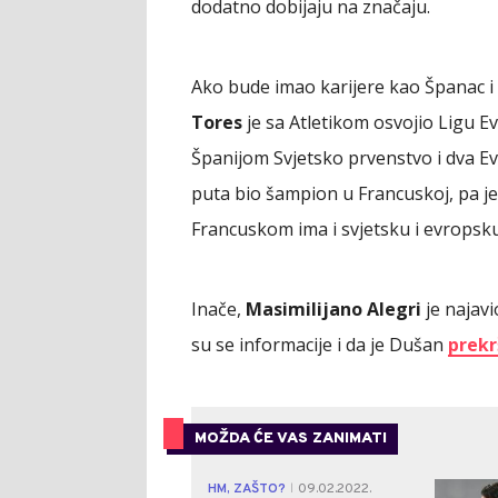
dodatno dobijaju na značaju.
Ako bude imao karijere kao Španac i 
Tores
je sa Atletikom osvojio Ligu E
Španijom Svjetsko prvenstvo i dva E
puta bio šampion u Francuskoj, pa je 
Francuskom ima i svjetsku i evropsku t
Inače,
Masimilijano Alegri
je najavi
su se informacije i da je Dušan
prekr
MOŽDA ĆE VAS ZANIMATI
HM, ZAŠTO?
09.02.2022.
|