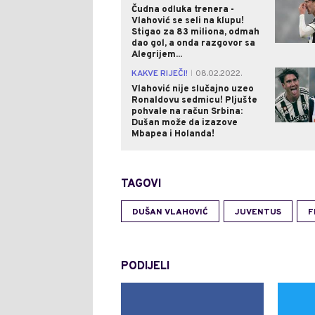
Čudna odluka trenera -
Vlahović se seli na klupu!
Stigao za 83 miliona, odmah
dao gol, a onda razgovor sa
Alegrijem...
KAKVE RIJEČI!
08.02.2022.
|
Vlahović nije slučajno uzeo
Ronaldovu sedmicu! Pljušte
pohvale na račun Srbina:
Dušan može da izazove
Mbapea i Holanda!
TAGOVI
DUŠAN VLAHOVIĆ
JUVENTUS
F
PODIJELI