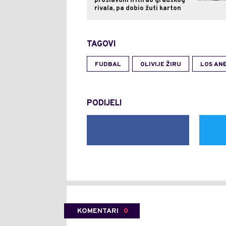
proslavom iritirao gradskog
rivala, pa dobio žuti karton
TAGOVI
FUDBAL
OLIVIJE ŽIRU
LOS AN
PODIJELI
KOMENTARI
0