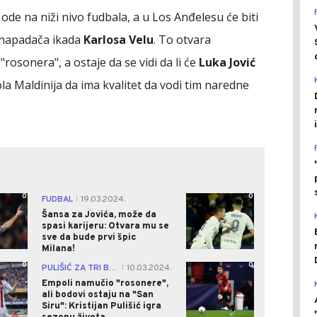
 ode na niži nivo fudbala, a u Los Anđelesu će biti
 napadača ikada
Karlosa Velu
. To otvara
osonera", a ostaje da se vidi da li će
Luka Jović
aola Maldinija da ima kvalitet da vodi tim naredne
0
0
FUDBAL
19.03.2024.
|
Šansa za Jovića, može da
spasi karijeru: Otvara mu se
sve da bude prvi špic
Milana!
0
0
PULIŠIĆ ZA TRI BODA
10.03.2024.
|
Empoli namučio "rosonere",
ali bodovi ostaju na "San
Siru": Kristijan Pulišić igra