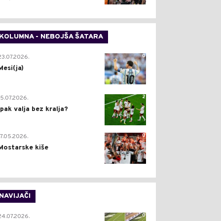
KOLUMNA - NEBOJŠA ŠATARA
0
23.07.2026.
Mesi(ja)
2
15.07.2026.
Ipak valja bez kralja?
0
17.05.2026.
Mostarske kiše
NAVIJAČI
0
24.07.2026.