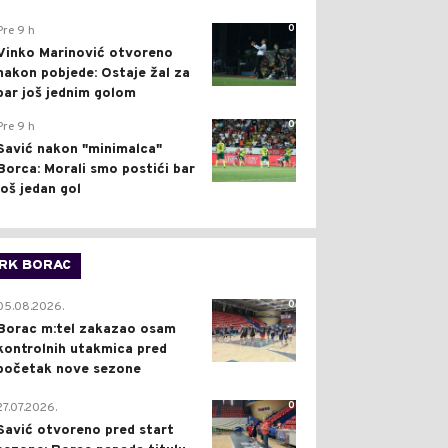
0
Pre 9 h
Vinko Marinović otvoreno
nakon pobjede: Ostaje žal za
bar još jednim golom
0
Pre 9 h
Savić nakon "minimalca"
Borca: Morali smo postići bar
još jedan gol
RK BORAC
0
05.08.2026.
Borac m:tel zakazao osam
kontrolnih utakmica pred
početak nove sezone
0
27.07.2026.
Savić otvoreno pred start