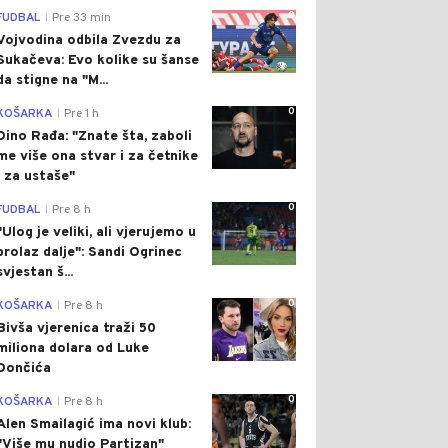
0
FUDBAL
Pre 33 min
|
Vojvodina odbila Zvezdu za
Sukačeva: Evo kolike su šanse
da stigne na "M...
0
KOŠARKA
Pre 1 h
|
Dino Rađa: "Znate šta, zaboli
me više ona stvar i za četnike
i za ustaše"
0
FUDBAL
Pre 8 h
|
"Ulog je veliki, ali vjerujemo u
prolaz dalje": Sandi Ogrinec
svjestan š...
0
KOŠARKA
Pre 8 h
|
Bivša vjerenica traži 50
miliona dolara od Luke
Dončića
0
KOŠARKA
Pre 8 h
|
Alen Smailagić ima novi klub:
"Više mu nudio Partizan"