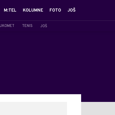
M:TEL
KOLUMNE
FOTO
JOŠ
UKOMET
TENIS
JOŠ