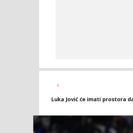
Nikola
AUTOR
0
Lalović
Luka Jović će imati prostora d