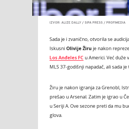
IZVOR: ALIZE DALLY / SIPA PRESS / PROFIMEDIA
Sada je i zvanično, otvorila se audi
Iskusni
Olivije Žiru
je nakon repreze
Los Anđeles FC
u Americi. Već duže v
MLS 37-godišnji napadač, ali sada je 
Žiru je nakon igranja za Grenobl, Istr
prešao u Arsenal. Zatim je igrao u Če
u Seriji A. Ove sezone preti da mu bud
glova.