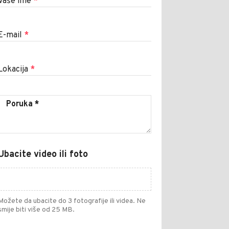
Vaše ime
*
E-mail
*
Lokacija
*
Ubacite video ili foto
Možete da ubacite do 3 fotografije ili videa. Ne
smije biti više od 25 MB.