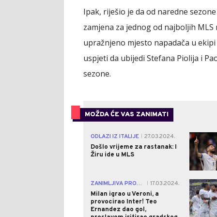
Ipak, riješio je da od naredne sezone
zamjena za jednog od najboljih MLS
upražnjeno mjesto napadača u ekipi "r
uspjeti da ubijedi Stefana Piolija i P
sezone.
MOŽDA ĆE VAS ZANIMATI
ODLAZI IZ ITALIJE
27.03.2024.
|
Došlo vrijeme za rastanak: I
Žiru ide u MLS
ZANIMLJIVA PROSLAVA
17.03.2024.
|
Milan igrao u Veroni, a
provocirao Inter! Teo
Ernandez dao gol,