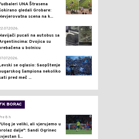
Fudbaleri UNA Štrasena
šokirano gledali Grobare:
Nevjerovatna scena na k...
0
22.07.2026.
Navijači pucali na autobus sa
Argentincima: Dvojica su
prebačena u bolnicu
1
07.07.2026.
Levski se oglasio: Saopštenje
bugarskog šampiona nekoliko
sati pred meč ...
FK BORAC
0
Pre 8 h
"Ulog je veliki, ali vjerujemo u
prolaz dalje": Sandi Ogrinec
svjestan š...