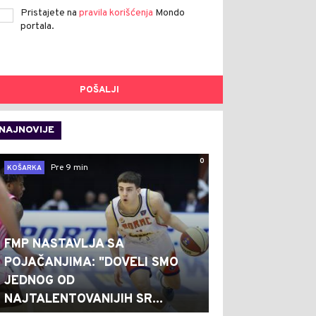
Pristajete na
pravila korišćenja
Mondo
portala.
POŠALJI
NAJNOVIJE
0
Pre 9 min
KOŠARKA
FMP NASTAVLJA SA
POJAČANJIMA: "DOVELI SMO
JEDNOG OD
NAJTALENTOVANIJIH SR...