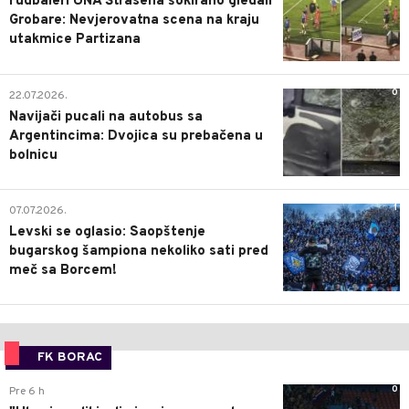
Fudbaleri UNA Štrasena šokirano gledali
Grobare: Nevjerovatna scena na kraju
utakmice Partizana
0
22.07.2026.
Navijači pucali na autobus sa
Argentincima: Dvojica su prebačena u
bolnicu
1
07.07.2026.
Levski se oglasio: Saopštenje
bugarskog šampiona nekoliko sati pred
meč sa Borcem!
FK BORAC
0
Pre 6 h