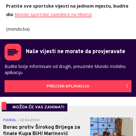
Pratite sve sportske vijesti na jednom mjestu, budite
dio
Mondo sportske zajednice na Viberu!
(mondo.ba)
Naše vijesti ne morate da provjeravate
Budite bolje informisani od drugih, preuzmite Mondo mobilnu
aplikaciju
PREUZMI APLIKACIJU
MOŽDA ĆE VAS ZANIMATI
0
FUDBAL
02.04.2024.
|
Borac protiv Širokog Brijega za
finale Kupa BiH! Marinović