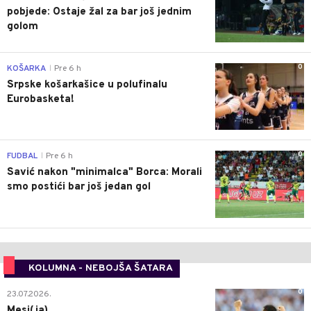
pobjede: Ostaje žal za bar još jednim
golom
0
KOŠARKA
Pre 6 h
|
Srpske košarkašice u polufinalu
Eurobasketa!
0
FUDBAL
Pre 6 h
|
Savić nakon "minimalca" Borca: Morali
smo postići bar još jedan gol
KOLUMNA - NEBOJŠA ŠATARA
0
23.07.2026.
Mesi(ja)