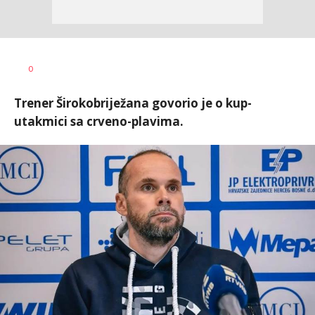
Dragan
AUTOR
0
Šutvić
Trener Širokobriježana govorio je o kup-
utakmici sa crveno-plavima.