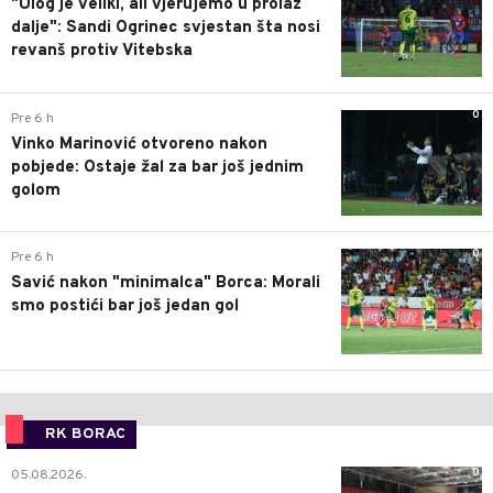
"Ulog je veliki, ali vjerujemo u prolaz
dalje": Sandi Ogrinec svjestan šta nosi
revanš protiv Vitebska
0
Pre 6 h
Vinko Marinović otvoreno nakon
pobjede: Ostaje žal za bar još jednim
golom
0
Pre 6 h
Savić nakon "minimalca" Borca: Morali
smo postići bar još jedan gol
RK BORAC
0
05.08.2026.