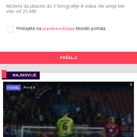
Možete da ubacite do 3 fotografije ili videa. Ne smije biti
više od 25 MB.
Pristajete na
Mondo portala.
pravila korišćenja
POŠALJI
NAJNOVIJE
0
Pre 6 h
FUDBAL