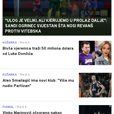
"ULOG JE VELIKI, ALI VJERUJEMO U PROLAZ DALJE":
SANDI OGRINEC SVJESTAN ŠTA NOSI REVANŠ
PROTIV VITEBSKA
0
KOŠARKA
Pre 6 h
|
Bivša vjerenica traži 50 miliona dolara
od Luke Dončića
0
KOŠARKA
Pre 6 h
|
Alen Smailagić ima novi klub: "Više mu
nudio Partizan"
0
FUDBAL
Pre 6 h
|
Vinko Marinović otvoreno nakon