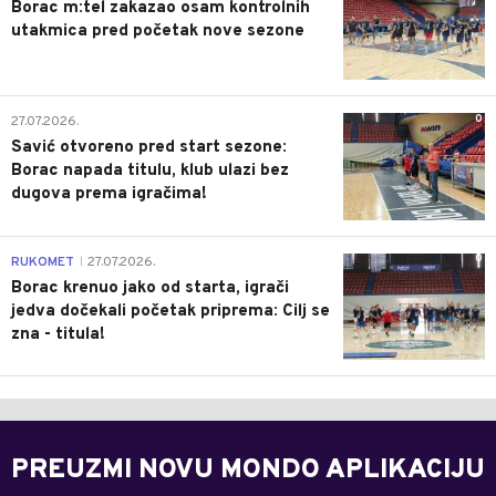
Borac m:tel zakazao osam kontrolnih
utakmica pred početak nove sezone
0
27.07.2026.
Savić otvoreno pred start sezone:
Borac napada titulu, klub ulazi bez
dugova prema igračima!
0
RUKOMET
27.07.2026.
|
Borac krenuo jako od starta, igrači
jedva dočekali početak priprema: Cilj se
zna - titula!
PREUZMI NOVU MONDO APLIKACIJU