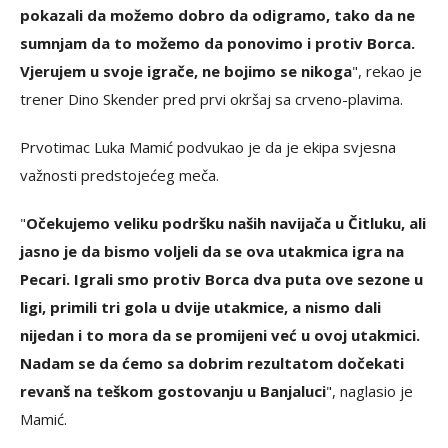
pokazali da možemo dobro da odigramo, tako da ne
sumnjam da to možemo da ponovimo i protiv Borca.
Vjerujem u svoje igrače, ne bojimo se nikoga
", rekao je
trener Dino Skender pred prvi okršaj sa crveno-plavima.
Prvotimac Luka Mamić podvukao je da je ekipa svjesna
važnosti predstojećeg meča.
"
Očekujemo veliku podršku naših navijača u Čitluku, ali
jasno je da bismo voljeli da se ova utakmica igra na
Pecari. Igrali smo protiv Borca dva puta ove sezone u
ligi, primili tri gola u dvije utakmice, a nismo dali
nijedan i to mora da se promijeni već u ovoj utakmici.
Nadam se da ćemo sa dobrim rezultatom dočekati
revanš na teškom gostovanju u Banjaluci
", naglasio je
Mamić.