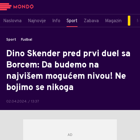
Naslovna
Najnovije
Info
Sport
Zabava
Magazin
M
Sport
Fudbal
Dino Skender pred prvi duel sa
Borcem: Da budemo na
najvišem mogućem nivou! Ne
bojimo se nikoga
02.04.2024. / 13:37