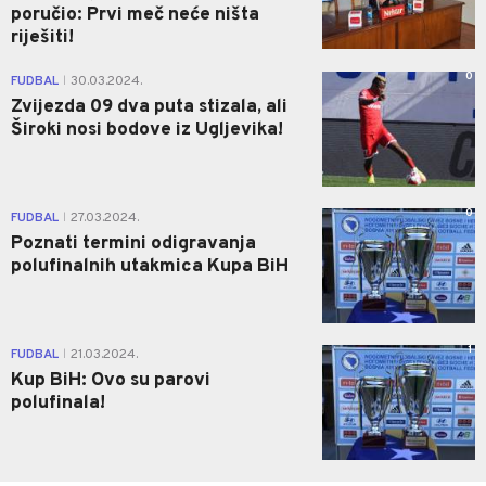
poručio: Prvi meč neće ništa
riješiti!
0
FUDBAL
30.03.2024.
|
Zvijezda 09 dva puta stizala, ali
Široki nosi bodove iz Ugljevika!
0
FUDBAL
27.03.2024.
|
Poznati termini odigravanja
polufinalnih utakmica Kupa BiH
1
FUDBAL
21.03.2024.
|
Kup BiH: Ovo su parovi
polufinala!