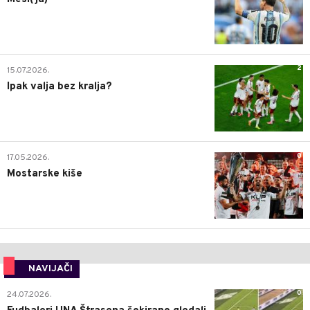
2
15.07.2026.
Ipak valja bez kralja?
0
17.05.2026.
Mostarske kiše
NAVIJAČI
0
24.07.2026.