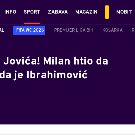
INFO
SPORT
ZABAVA
MAGAZIN
MOBIT
AL
FIFA WC 2026
PREMIJER LIGA BIH
KOŠARKA
R
 Jovića! Milan htio da
nda je Ibrahimović