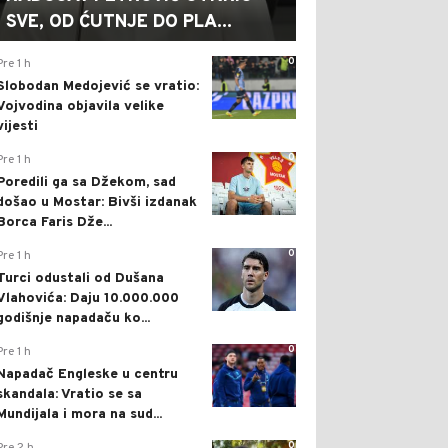
SVE, OD ĆUTNJE DO PLA...
0
Pre 1 h
Slobodan Medojević se vratio:
Vojvodina objavila velike
vijesti
0
Pre 1 h
Poredili ga sa Džekom, sad
došao u Mostar: Bivši izdanak
Borca Faris Dže...
0
Pre 1 h
Turci odustali od Dušana
Vlahovića: Daju 10.000.000
godišnje napadaču ko...
0
Pre 1 h
Napadač Engleske u centru
skandala: Vratio se sa
Mundijala i mora na sud...
0