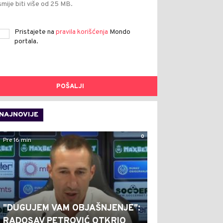
smije biti više od 25 MB.
Pristajete na
pravila korišćenja
Mondo
portala.
POŠALJI
NAJNOVIJE
0
Pre 16 min
"DUGUJEM VAM OBJAŠNJENJE":
RADOSAV PETROVIĆ OTKRIO