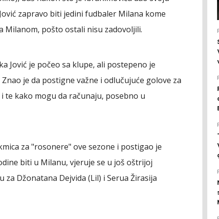
 Jović zapravo biti jedini fudbaler Milana kome
sa Milanom, pošto ostali nisu zadovoljili.
a Jović je počeo sa klupe, ali postepeno je
. Znao je da postigne važne i odlučujuće golove za
a i te kako mogu da računaju, posebno u
kmica za "rosonere" ove sezone i postigao je
ne biti u Milanu, vjeruje se u još oštrijoj
u za Džonatana Dejvida (Lil) i Serua Žirasija