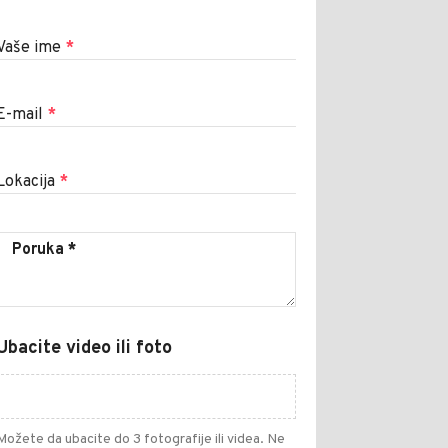
Vaše ime
*
E-mail
*
Lokacija
*
Ubacite video ili foto
Možete da ubacite do 3 fotografije ili videa. Ne