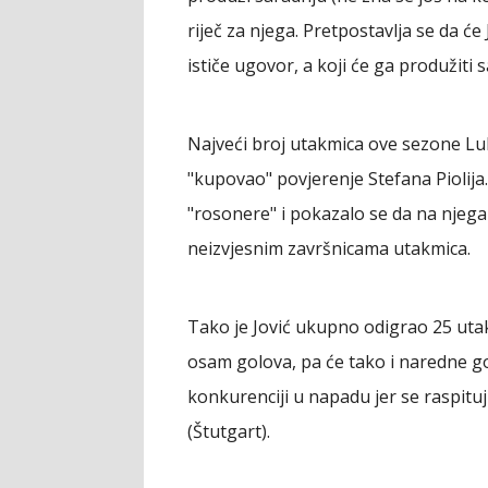
riječ za njega. Pretpostavlja se da će
ističe ugovor, a koji će ga produžiti 
Najveći broj utakmica ove sezone Luk
"kupovao" povjerenje Stefana Piolija
"rosonere" i pokazalo se da na njeg
neizvjesnim završnicama utakmica.
Tako je Jović ukupno odigrao 25 uta
osam golova, pa će tako i naredne godi
konkurenciji u napadu jer se raspituj
(Štutgart).