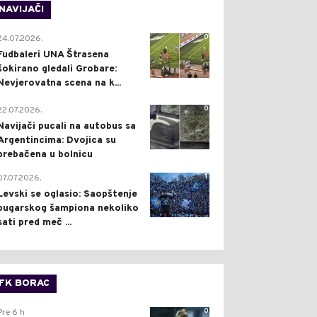
NAVIJAČI
0
24.07.2026.
Fudbaleri UNA Štrasena
šokirano gledali Grobare:
Nevjerovatna scena na k...
0
22.07.2026.
Navijači pucali na autobus sa
Argentincima: Dvojica su
prebačena u bolnicu
1
07.07.2026.
Levski se oglasio: Saopštenje
bugarskog šampiona nekoliko
sati pred meč ...
FK BORAC
0
Pre 6 h