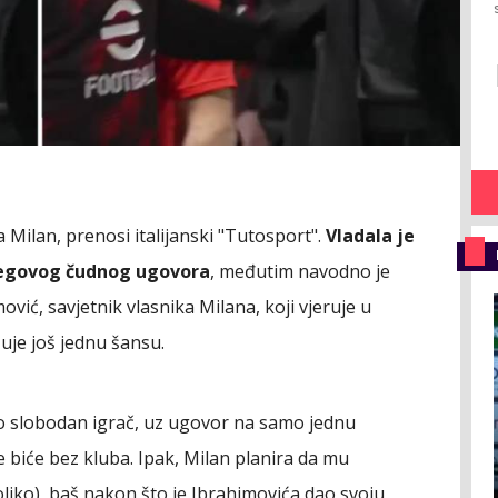
 Milan, prenosi italijanski "Tutosport".
Vladala je
njegovog čudnog ugovora
, međutim navodno je
vić, savjetnik vlasnika Milana, koji vjeruje u
uje još jednu šansu.
 kao slobodan igrač, uz ugovor na samo jednu
 biće bez kluba. Ipak, Milan planira da mu
oliko), baš nakon što je Ibrahimovića dao svoju