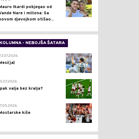
Pre 2 h
Mauro Ikardi pobjegao od
Vande Nare i miliona: Sa
novom djevojkom otišao...
KOLUMNA - NEBOJŠA ŠATARA
0
23.07.2026.
Mesi(ja)
2
15.07.2026.
Ipak valja bez kralja?
0
17.05.2026.
Mostarske kiše