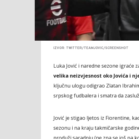
IZVOR: TWITTER/TEAMJOVIC/SCREENSHOT
Luka Jović i naredne sezone igraće za
velika neizvjesnost oko Jovića i 
ključnu ulogu odigrao Zlatan Ibrahimo
srpskog fudbalera i smatra da zasluž
Jović je stigao ljetos iz Fiorentine,
sezonu i na kraju takmičarske godine
produži saradnju (ne zna se još na k