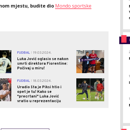
ednom mjestu, budite dio
Mondo sportske
0
0
FUDBAL
19.03.2024.
|
Luka Jović oglasio se nakon
smrti direktora Fiorentine:
Počivaj u miru!
0
0
FUDBAL
18.03.2024.
|
Uradio šta je Piksi htio i
opet je tu! Kako se
"precrtani" Luka Jović
vratio u reprezentaciju