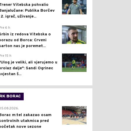
Trener Vitebska pohvalio
Banjalučane: Publika Borčev
12. igrač, uživanje...
0
Pre 6 h
Srbin iz redova Vitebska o
porazu od Borca: Crveni
karton nas je poremet...
0
Pre 15 h
"Ulog je veliki, ali vjerujemo u
prolaz dalje": Sandi Ogrinec
svjestan š...
RK BORAC
0
05.08.2026.
Borac m:tel zakazao osam
kontrolnih utakmica pred
početak nove sezone