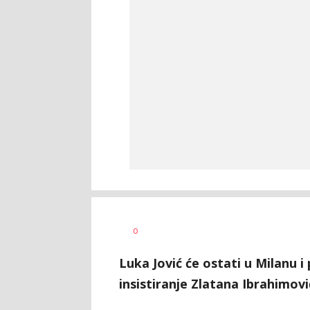
Dragan
AUTOR
0
Šutvić
Luka Jović će ostati u Milanu i
insistiranje Zlatana Ibrahimovi