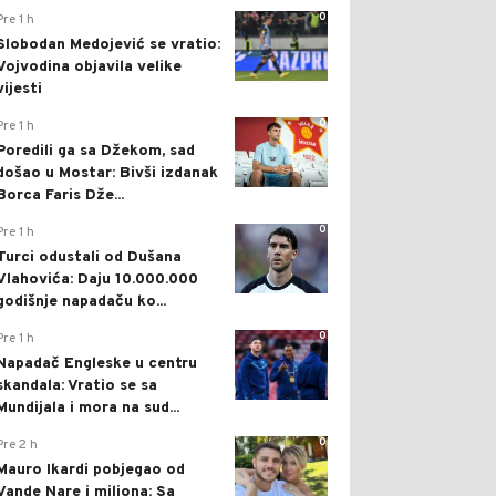
0
Pre 1 h
Slobodan Medojević se vratio:
Vojvodina objavila velike
vijesti
0
Pre 1 h
Poredili ga sa Džekom, sad
došao u Mostar: Bivši izdanak
Borca Faris Dže...
0
Pre 1 h
Turci odustali od Dušana
Vlahovića: Daju 10.000.000
godišnje napadaču ko...
0
Pre 1 h
Napadač Engleske u centru
skandala: Vratio se sa
Mundijala i mora na sud...
0
Pre 2 h
Mauro Ikardi pobjegao od
Vande Nare i miliona: Sa