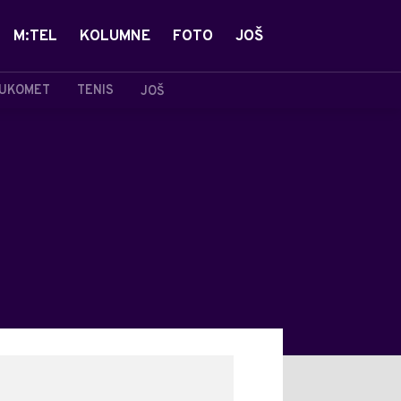
M:TEL
KOLUMNE
FOTO
JOŠ
UKOMET
TENIS
JOŠ