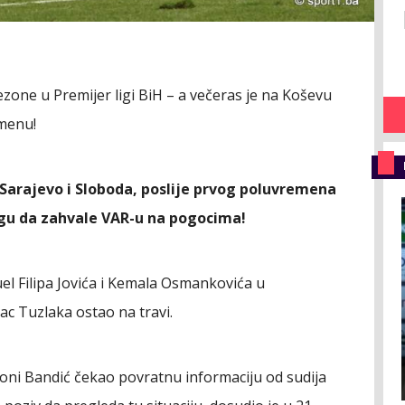
zone u Premijer ligi BiH – a večeras je na Koševu
menu!
e Sarajevo i Sloboda, poslije prvog poluvremena
 mogu da zahvale VAR-u na pogocima!
el Filipa Jovića i Kemala Osmankovića u
c Tuzlaka ostao na travi.
ntoni Bandić čekao povratnu informaciju od sudija