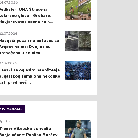
0
24.07.2026.
Fudbaleri UNA Štrasena
šokirano gledali Grobare:
Nevjerovatna scena na k...
0
22.07.2026.
Navijači pucali na autobus sa
Argentincima: Dvojica su
prebačena u bolnicu
1
07.07.2026.
Levski se oglasio: Saopštenje
bugarskog šampiona nekoliko
sati pred meč ...
FK BORAC
0
Pre 6 h
Trener Vitebska pohvalio
Banjalučane: Publika Borčev