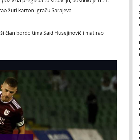
poziv da pregleda tu situaciju, dosudio je u 21.
zao žuti karton igraču Sarajeva.
i član bordo tima Said Husejinović i matirao