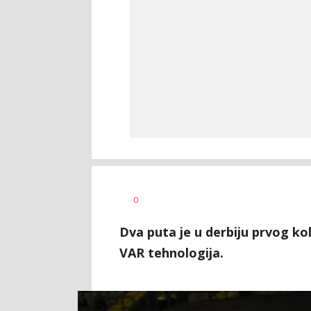
Dragan
AUTOR
0
Šutvić
Dva puta je u derbiju prvog ko
VAR tehnologija.