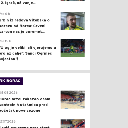
12. igrač, uživanje...
0
Pre 6 h
Srbin iz redova Vitebska o
porazu od Borca: Crveni
karton nas je poremet...
0
Pre 15 h
"Ulog je veliki, ali vjerujemo u
prolaz dalje": Sandi Ogrinec
svjestan š...
RK BORAC
0
05.08.2026.
Borac m:tel zakazao osam
kontrolnih utakmica pred
početak nove sezone
0
27.07.2026.