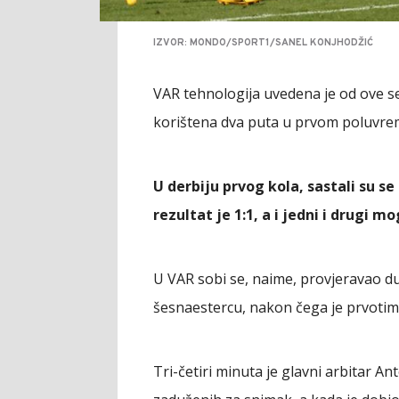
IZVOR: MONDO/SPORT1/SANEL KONJHODŽIĆ
VAR tehnologija uvedena je od ove se
korištena dva puta u prvom poluvre
U derbiju prvog kola, sastali su s
rezultat je 1:1, a i jedni i drugi
U VAR sobi se, naime, provjeravao du
šesnaestercu, nakon čega je prvotima
Tri-četiri minuta je glavni arbitar A