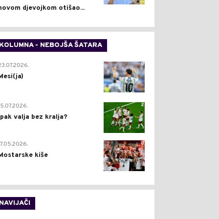
novom djevojkom otišao...
KOLUMNA - NEBOJŠA ŠATARA
0
23.07.2026.
Mesi(ja)
2
15.07.2026.
Ipak valja bez kralja?
0
17.05.2026.
Mostarske kiše
NAVIJAČI