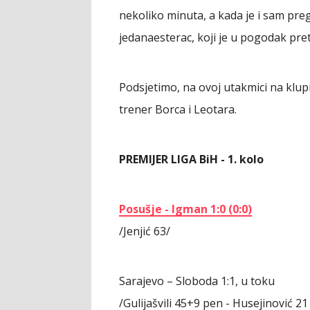
nekoliko minuta, a kada je i sam pre
jedanaesterac, koji je u pogodak pretv
Podsjetimo, na ovoj utakmici na klu
trener Borca i Leotara.
PREMIJER LIGA BiH - 1. kolo
Posušje - Igman 1:0 (0:0)
/Jenjić 63/
Sarajevo – Sloboda 1:1, u toku
/Gulijašvili 45+9 pen - Husejinović 21