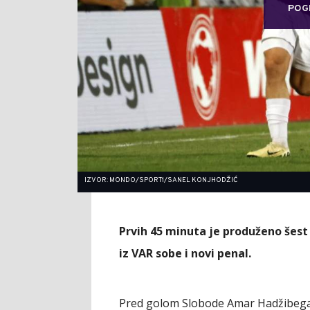
POG
IZVOR: MONDO/SPORT1/SANEL KONJHODŽIĆ
Prvih 45 minuta je produženo šest 
iz VAR sobe i novi penal.
Pred golom Slobode Amar Hadžibegano