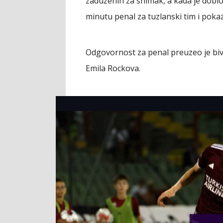
zaduženih za snimak, a kada je dobio 
minutu penal za tuzlanski tim i poka
Odgovornost za penal preuzeo je bivš
Emila Rockova.