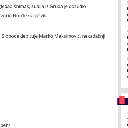
gledao snimak, sudija iz Gruda je dosudio
orio Đorđi Gulijašvili.
pi Slobode debituje Marko Maksimović, nekadašnji
 pen/