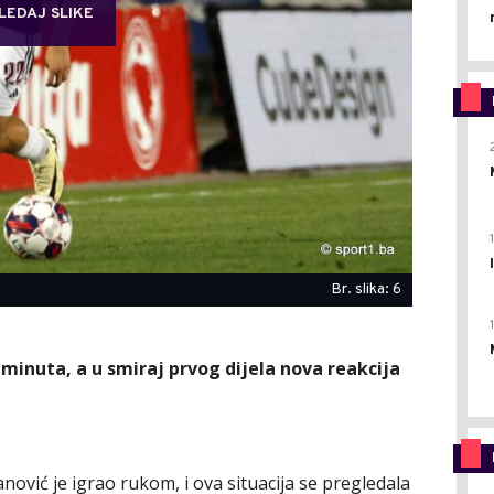
LEDAJ SLIKE
Br. slika: 6
minuta, a u smiraj prvog dijela nova reakcija
vić je igrao rukom, i ova situacija se pregledala