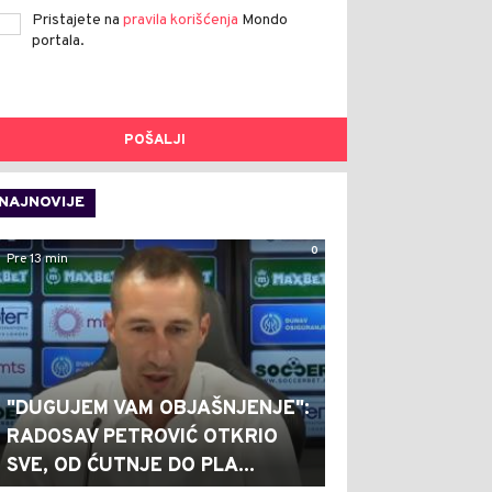
Pristajete na
pravila korišćenja
Mondo
portala.
POŠALJI
NAJNOVIJE
0
Pre 13 min
"DUGUJEM VAM OBJAŠNJENJE":
RADOSAV PETROVIĆ OTKRIO
SVE, OD ĆUTNJE DO PLA...