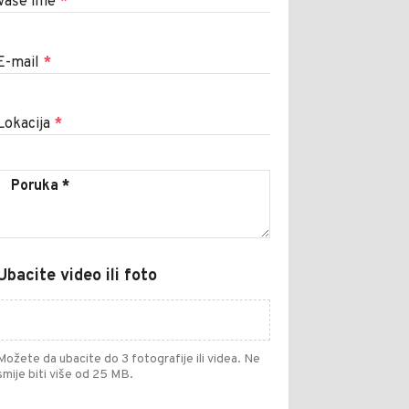
Vaše ime
*
E-mail
*
Lokacija
*
Ubacite video ili foto
Možete da ubacite do 3 fotografije ili videa. Ne
smije biti više od 25 MB.