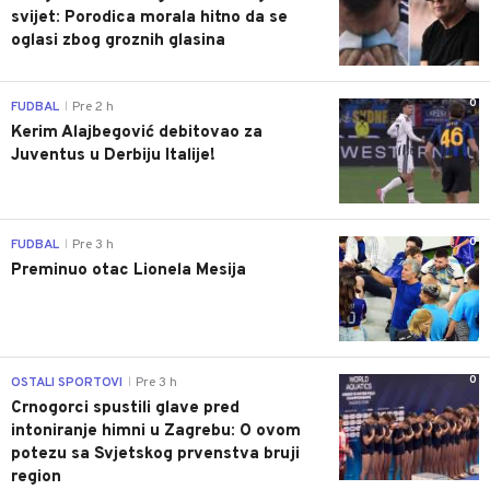
svijet: Porodica morala hitno da se
oglasi zbog groznih glasina
0
FUDBAL
Pre 2 h
|
Kerim Alajbegović debitovao za
Juventus u Derbiju Italije!
0
FUDBAL
Pre 3 h
|
Preminuo otac Lionela Mesija
0
OSTALI SPORTOVI
Pre 3 h
|
Crnogorci spustili glave pred
intoniranje himni u Zagrebu: O ovom
potezu sa Svjetskog prvenstva bruji
region