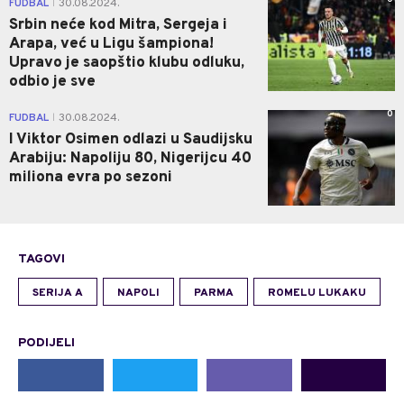
FUDBAL
30.08.2024.
|
Srbin neće kod Mitra, Sergeja i
Arapa, već u Ligu šampiona!
Upravo je saopštio klubu odluku,
odbio je sve
0
FUDBAL
30.08.2024.
|
I Viktor Osimen odlazi u Saudijsku
Arabiju: Napoliju 80, Nigerijcu 40
miliona evra po sezoni
TAGOVI
SERIJA A
NAPOLI
PARMA
ROMELU LUKAKU
PODIJELI