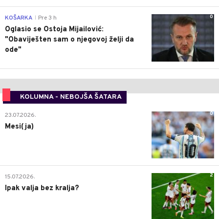
0
KOŠARKA
Pre 3 h
|
Oglasio se Ostoja Mijailović:
"Obaviješten sam o njegovoj želji da
ode"
KOLUMNA - NEBOJŠA ŠATARA
0
23.07.2026.
Mesi(ja)
2
15.07.2026.
Ipak valja bez kralja?