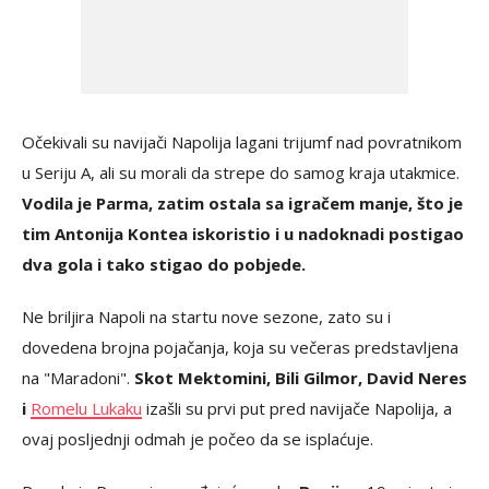
Očekivali su navijači Napolija lagani trijumf nad povratnikom
u Seriju A, ali su morali da strepe do samog kraja utakmice.
Vodila je Parma, zatim ostala sa igračem manje, što je
tim Antonija Kontea iskoristio i u nadoknadi postigao
dva gola i tako stigao do pobjede.
Ne briljira Napoli na startu nove sezone, zato su i
dovedena brojna pojačanja, koja su večeras predstavljena
na "Maradoni".
Skot Mektomini, Bili Gilmor, David Neres
i
Romelu Lukaku
izašli su prvi put pred navijače Napolija, a
ovaj posljednji odmah je počeo da se isplaćuje.