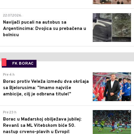
0
22.07.2026.
Navijači pucali na autobus sa
Argentincima: Dvojica su prebačena u
bolnicu
FK BORAC
0
Pre 4 h
Borac protiv Veleža između dva okršaja
sa Bjelorusima: "Imamo najviše
ambicije, cilj je odbrana titule!"
0
Pre 23 h
Borac u Mađarskoj obilježava jubilej:
Revanš sa ML Vitebskom biće 50.
nastup crveno-plavih u Evropi!