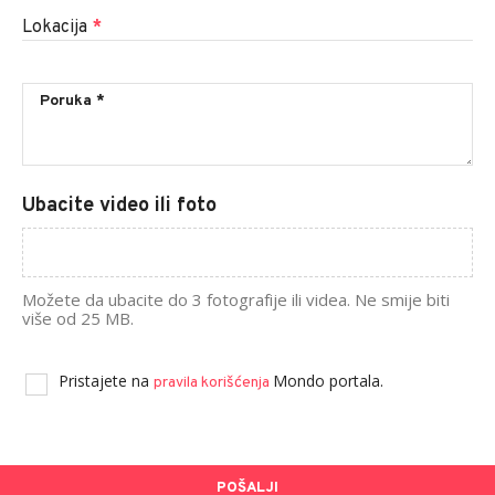
Lokacija
*
Ubacite video ili foto
Možete da ubacite do 3 fotografije ili videa. Ne smije biti
više od 25 MB.
Pristajete na
Mondo portala.
pravila korišćenja
POŠALJI