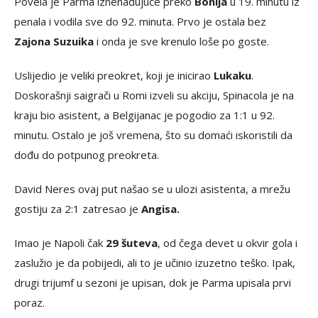
Povela je Parma iznenađujuće preko
Bonija
u 19. minutu iz
penala i vodila sve do 92. minuta. Prvo je ostala bez
Zajona Suzuika
i onda je sve krenulo loše po goste.
Uslijedio je veliki preokret, koji je inicirao
Lukaku
.
Doskorašnji saigrači u Romi izveli su akciju, Spinacola je na
kraju bio asistent, a Belgijanac je pogodio za 1:1 u 92.
minutu. Ostalo je još vremena, što su domaći iskoristili da
dođu do potpunog preokreta.
David Neres ovaj put našao se u ulozi asistenta, a mrežu
gostiju za 2:1 zatresao je
Angisa.
Imao je Napoli čak
29 šuteva
, od čega devet u okvir gola i
zaslužio je da pobijedi, ali to je učinio izuzetno teško. Ipak,
drugi trijumf u sezoni je upisan, dok je Parma upisala prvi
poraz.