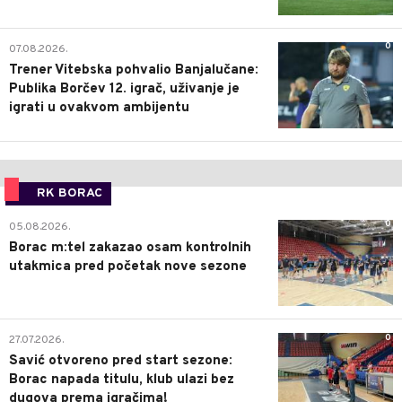
0
07.08.2026.
Trener Vitebska pohvalio Banjalučane:
Publika Borčev 12. igrač, uživanje je
igrati u ovakvom ambijentu
RK BORAC
0
05.08.2026.
Borac m:tel zakazao osam kontrolnih
utakmica pred početak nove sezone
0
27.07.2026.
Savić otvoreno pred start sezone:
Borac napada titulu, klub ulazi bez
dugova prema igračima!