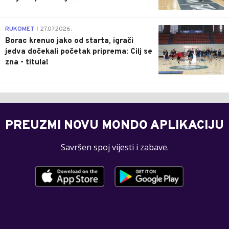
0
RUKOMET
27.07.2026.
|
Borac krenuo jako od starta, igrači
jedva dočekali početak priprema: Cilj se
zna - titula!
PREUZMI NOVU MONDO APLIKACIJU
Savršen spoj vijesti i zabave.