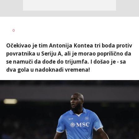
Bojan
AUTOR
0
Jakovljević
Očekivao je tim Antonija Kontea tri boda protiv
povratnika u Seriju A, ali je morao poprilično da
se namuči da dođe do trijumfa. I došao je - sa
dva gola u nadoknadi vremena!