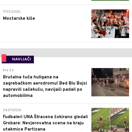
0
17.05.2026.
Mostarske kiše
NAVIJAČI
0
Pre 3 h
Brutalna tuča huligana na
zagrebačkom aerodromu! Bed Blu Bojsi
napravili sačekušu, navijači padali po
automobilima
0
24.07.2026.
Fudbaleri UNA Štrasena šokirano gledali
Grobare: Nevjerovatna scena na kraju
utakmice Partizana