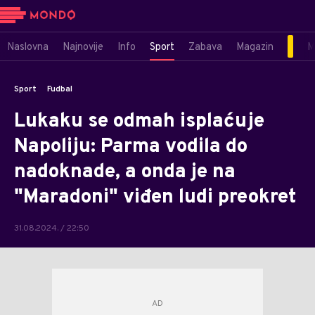
Naslovna
Najnovije
Info
Sport
Zabava
Magazin
M
Sport
Fudbal
Lukaku se odmah isplaćuje
Napoliju: Parma vodila do
nadoknade, a onda je na
"Maradoni" viđen ludi preokret
31.08.2024. / 22:50