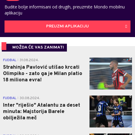
Budite bolje informisani od drugih, preuzmite Mondo mobilnu
aplikaciju
PREUZMI APLIKACIJU
MOŽDA ĆE VAS ZANIMATI
0
FUDBAL
31.08.2024.
|
Strahinja Pavlović utišao krcati
Olimpiko - zato ga je Milan platio
18 miliona evra!
0
FUDBAL
30.08.2024.
|
Inter "riješio" Atalantu za deset
minuta: Majstorija Barele
obilježila meč
0