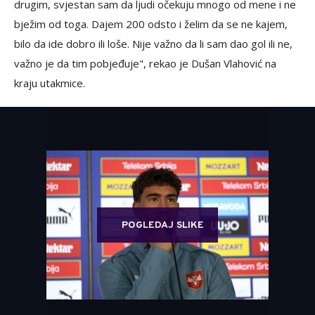
drugim, svjestan sam da ljudi očekuju mnogo od mene i ne
bježim od toga. Dajem 200 odsto i želim da se ne kajem,
bilo da ide dobro ili loše. Nije važno da li sam dao gol ili ne,
važno je da tim pobjeđuje", rekao je Dušan Vlahović na
kraju utakmice.
POGLEDAJ SLIKE