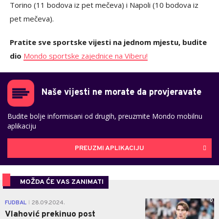
Torino (11 bodova iz pet mečeva) i Napoli (10 bodova iz
pet mečeva).
Pratite sve sportske vijesti na jednom mjestu, budite
dio
Mondo sportske zajednice na Viberu!
Naše vijesti ne morate da provjeravate
Budite bolje informisani od drugih, preuzmite Mondo mobilnu
aplikaciju
PREUZMI APLIKACIJU
MOŽDA ĆE VAS ZANIMATI
0
FUDBAL
28.09.2024.
|
Vlahović prekinuo post