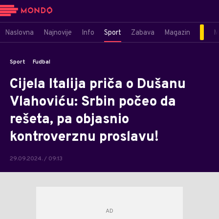
Naslovna
Najnovije
Info
Sport
Zabava
Magazin
M
Sport
Fudbal
Cijela Italija priča o Dušanu
Vlahoviću: Srbin počeo da
rešeta, pa objasnio
kontroverznu proslavu!
29.09.2024. / 09:13