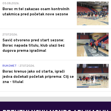
0
05.08.2026.
Borac m:tel zakazao osam kontrolnih
utakmica pred početak nove sezone
0
27.07.2026.
Savić otvoreno pred start sezone:
Borac napada titulu, klub ulazi bez
dugova prema igračima!
0
RUKOMET
27.07.2026.
|
Borac krenuo jako od starta, igrači
jedva dočekali početak priprema: Cilj se
zna - titula!