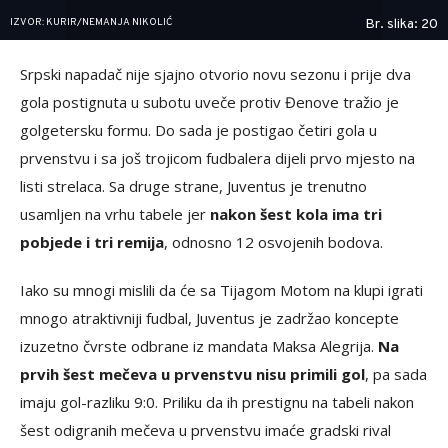
IZVOR: KURIR/NEMANJA NIKOLIĆ
Br. slika: 20
Srpski napadač nije sjajno otvorio novu sezonu i prije dva
gola postignuta u subotu uveče protiv Đenove tražio je
golgetersku formu. Do sada je postigao četiri gola u
prvenstvu i sa još trojicom fudbalera dijeli prvo mjesto na
listi strelaca. Sa druge strane, Juventus je trenutno
usamljen na vrhu tabele jer
nakon šest kola ima tri
pobjede i tri remija
, odnosno 12 osvojenih bodova.
Iako su mnogi mislili da će sa Tijagom Motom na klupi igrati
mnogo atraktivniji fudbal, Juventus je zadržao koncepte
izuzetno čvrste odbrane iz mandata Maksa Alegrija.
Na
prvih šest mečeva u prvenstvu nisu primili gol
, pa sada
imaju gol-razliku 9:0. Priliku da ih prestignu na tabeli nakon
šest odigranih mečeva u prvenstvu imaće gradski rival