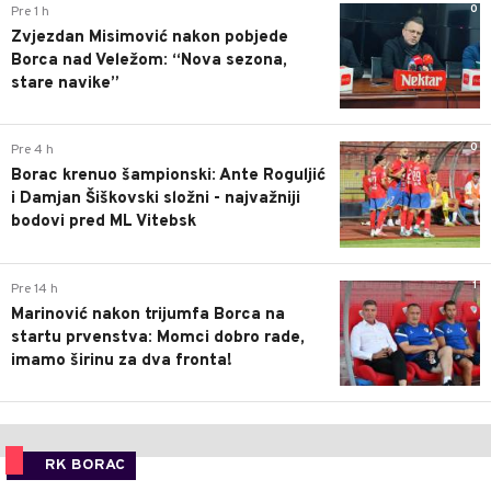
0
Pre 1 h
Zvjezdan Misimović nakon pobjede
Borca nad Veležom: “Nova sezona,
stare navike”
0
Pre 4 h
Borac krenuo šampionski: Ante Roguljić
i Damjan Šiškovski složni - najvažniji
bodovi pred ML Vitebsk
1
Pre 14 h
Marinović nakon trijumfa Borca na
startu prvenstva: Momci dobro rade,
imamo širinu za dva fronta!
RK BORAC