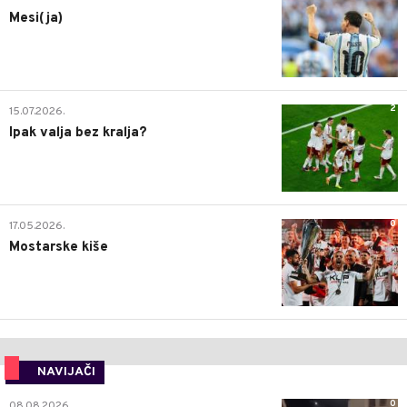
Mesi(ja)
2
15.07.2026.
Ipak valja bez kralja?
0
17.05.2026.
Mostarske kiše
NAVIJAČI
0
08.08.2026.