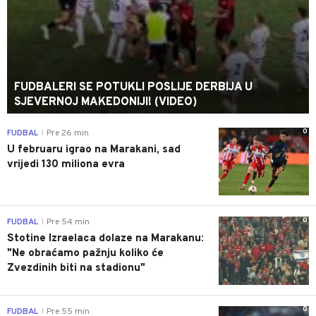
FUDBALERI SE POTUKLI POSLIJE DERBIJA U
SJEVERNOJ MAKEDONIJI! (VIDEO)
0
FUDBAL
Pre 26 min
|
U februaru igrao na Marakani, sad
vrijedi 130 miliona evra
0
FUDBAL
Pre 54 min
|
Stotine Izraelaca dolaze na Marakanu:
"Ne obraćamo pažnju koliko će
Zvezdinih biti na stadionu"
0
FUDBAL
Pre 55 min
|