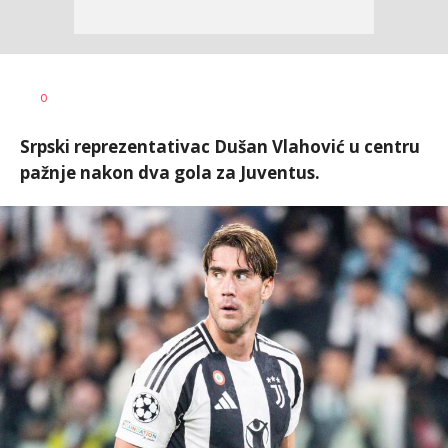
Dragan
AUTOR
0
Šutvić
Srpski reprezentativac Dušan Vlahović u centru
pažnje nakon dva gola za Juventus.