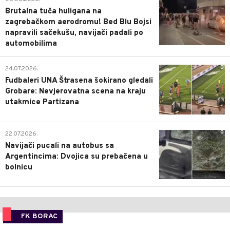
Brutalna tuča huligana na
zagrebačkom aerodromu! Bed Blu Bojsi
napravili sačekušu, navijači padali po
automobilima
0
24.07.2026.
Fudbaleri UNA Štrasena šokirano gledali
Grobare: Nevjerovatna scena na kraju
utakmice Partizana
0
22.07.2026.
Navijači pucali na autobus sa
Argentincima: Dvojica su prebačena u
bolnicu
FK BORAC