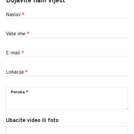
Dojavite nam vijest
Naslov
*
Vaše ime
*
E-mail
*
Lokacija
*
Ubacite video ili foto