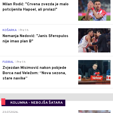
Milan Rodić: "Crvena zvezda je malo
potcijenila Hapoel, ali prolazi"
0
KOŠARKA
Pre 1 h
|
Nemanja Nedović: "Janis Sferopulos
nije imao plan B"
0
FUDBAL
Pre 1 h
|
Zvjezdan Misimović nakon pobjede
Borca nad Veležom: “Nova sezona,
stare navike”
KOLUMNA - NEBOJŠA ŠATARA
0
23.07.2026.