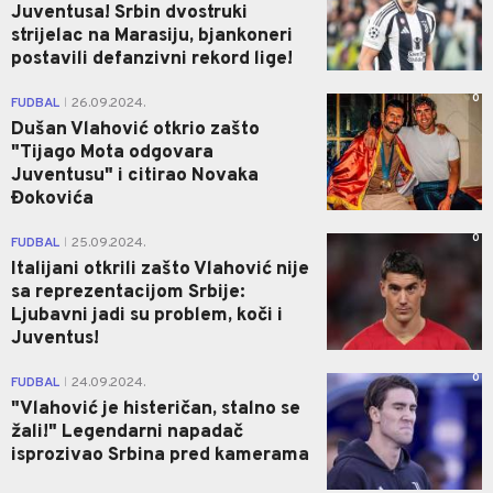
Juventusa! Srbin dvostruki
strijelac na Marasiju, bjankoneri
postavili defanzivni rekord lige!
0
FUDBAL
26.09.2024.
|
Dušan Vlahović otkrio zašto
"Tijago Mota odgovara
Juventusu" i citirao Novaka
Đokovića
0
FUDBAL
25.09.2024.
|
Italijani otkrili zašto Vlahović nije
sa reprezentacijom Srbije:
Ljubavni jadi su problem, koči i
Juventus!
0
FUDBAL
24.09.2024.
|
"Vlahović je histeričan, stalno se
žali!" Legendarni napadač
isprozivao Srbina pred kamerama