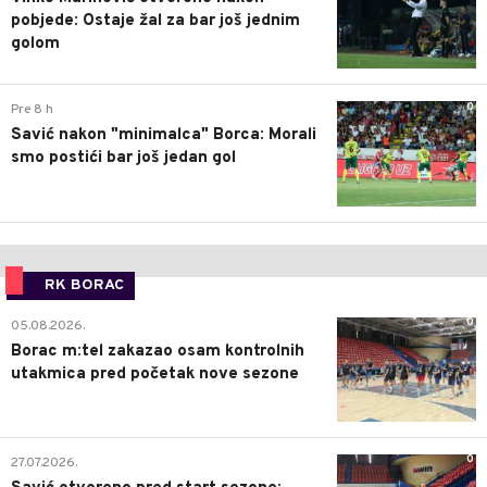
pobjede: Ostaje žal za bar još jednim
golom
0
Pre 8 h
Savić nakon "minimalca" Borca: Morali
smo postići bar još jedan gol
RK BORAC
0
05.08.2026.
Borac m:tel zakazao osam kontrolnih
utakmica pred početak nove sezone
0
27.07.2026.