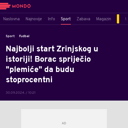
Naslovna
Najnovije
Info
Sport
Zabava
Magazin
M
Sport
Fudbal
Najbolji start Zrinjskog u
istoriji! Borac spriječio
"plemiće" da budu
stoprocentni
30.09.2024. / 10:21