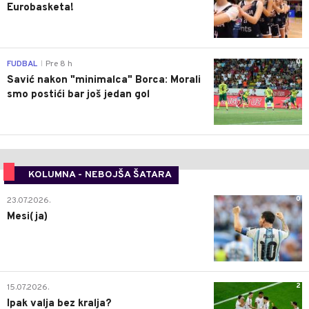
Eurobasketa!
0
FUDBAL
Pre 8 h
|
Savić nakon "minimalca" Borca: Morali
smo postići bar još jedan gol
KOLUMNA - NEBOJŠA ŠATARA
0
23.07.2026.
Mesi(ja)
2
15.07.2026.
Ipak valja bez kralja?