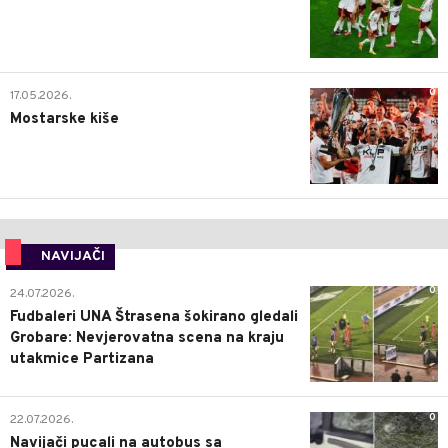
0
17.05.2026.
Mostarske kiše
NAVIJAČI
0
24.07.2026.
Fudbaleri UNA Štrasena šokirano gledali
Grobare: Nevjerovatna scena na kraju
utakmice Partizana
0
22.07.2026.
Navijači pucali na autobus sa