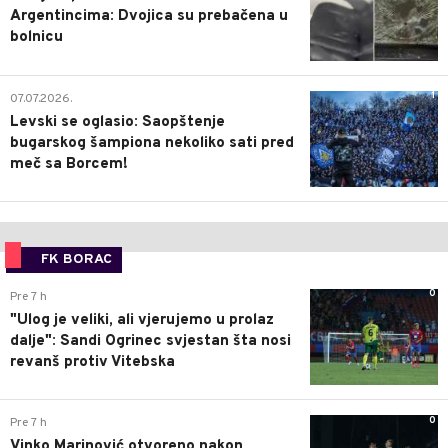
Argentincima: Dvojica su prebačena u
bolnicu
1
07.07.2026.
Levski se oglasio: Saopštenje
bugarskog šampiona nekoliko sati pred
meč sa Borcem!
FK BORAC
0
Pre 7 h
"Ulog je veliki, ali vjerujemo u prolaz
dalje": Sandi Ogrinec svjestan šta nosi
revanš protiv Vitebska
0
Pre 7 h
Vinko Marinović otvoreno nakon