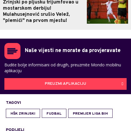
Zrinjski po pljusku trijumfovao u
mostarskom derbiju!
Mulahusejnović srušio Velež,
"plemići" na prvom mjestu!
Naše vijesti ne morate da provjeravate
Budite bolje informisani od drugih, preuzmite Mondo mobilnu
aplikaciju
PREUZMI APLIKACIJU
TAGOVI
HŠK ZRINJSKI
FUDBAL
PREMIJER LIGA BIH
PODIJELI