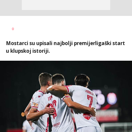
Dragan
AUTOR
0
Šutvić
Mostarci su upisali najbolji premijerligaški start
u klupskoj istoriji.