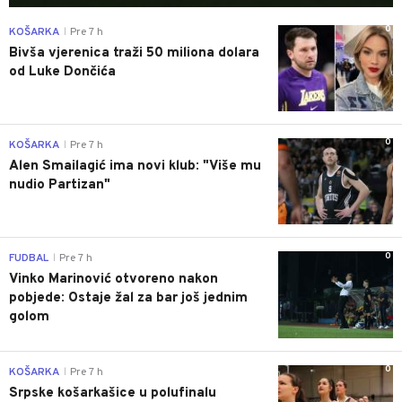
0
KOŠARKA
Pre 7 h
|
Bivša vjerenica traži 50 miliona dolara
od Luke Dončića
0
KOŠARKA
Pre 7 h
|
Alen Smailagić ima novi klub: "Više mu
nudio Partizan"
0
FUDBAL
Pre 7 h
|
Vinko Marinović otvoreno nakon
pobjede: Ostaje žal za bar još jednim
golom
0
KOŠARKA
Pre 7 h
|
Srpske košarkašice u polufinalu