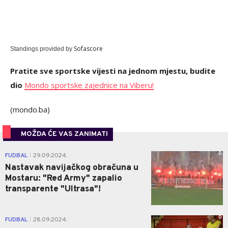
Sofascore
Standings provided by
Pratite sve sportske vijesti na jednom mjestu, budite
dio
Mondo sportske zajednice na Viberu!
(mondo.ba)
MOŽDA ĆE VAS ZANIMATI
0
FUDBAL
29.09.2024.
|
Nastavak navijačkog obračuna u
Mostaru: "Red Army" zapalio
transparente "Ultrasa"!
0
FUDBAL
28.09.2024.
|