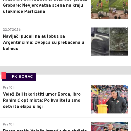
Grobare: Nevjerovatna scena na kraju
utakmice Partizana
0
22.07.2026.
Navijači pucali na autobus sa
Argentincima: Dvojica su prebačena u
bolnicu
FK BORAC
0
Pre 10 h
Velež želi iskoristiti umor Borca, Ibro
Rahimić optimista: Po kvalitetu smo
četvrta ekipa u ligi
0
Pre 18 h