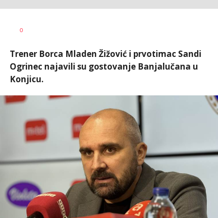
Haris
AUTOR
0
Krhalić
Trener Borca Mladen Žižović i prvotimac Sandi
Ogrinec najavili su gostovanje Banjalučana u
Konjicu.