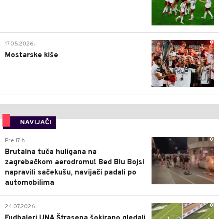
0
17.05.2026.
Mostarske kiše
NAVIJAČI
0
Pre 17 h
Brutalna tuča huligana na
zagrebačkom aerodromu! Bed Blu Bojsi
napravili sačekušu, navijači padali po
automobilima
0
24.07.2026.
Fudbaleri UNA Štrasena šokirano gledali