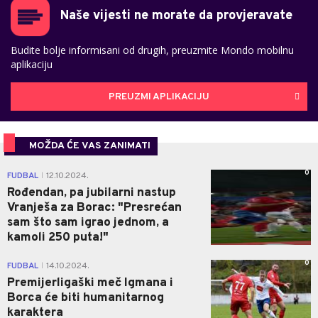
Naše vijesti ne morate da provjeravate
Budite bolje informisani od drugih, preuzmite Mondo mobilnu
aplikaciju
PREUZMI APLIKACIJU
MOŽDA ĆE VAS ZANIMATI
0
FUDBAL
12.10.2024.
|
Rođendan, pa jubilarni nastup
Vranješa za Borac: "Presrećan
sam što sam igrao jednom, a
kamoli 250 puta!"
0
FUDBAL
14.10.2024.
|
Premijerligaški meč Igmana i
Borca će biti humanitarnog
karaktera