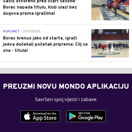
Savić otvoreno pred start sezone:
Borac napada titulu, klub ulazi bez
dugova prema igračima!
0
RUKOMET
27.07.2026.
|
Borac krenuo jako od starta, igrači
jedva dočekali početak priprema: Cilj se
zna - titula!
PREUZMI NOVU MONDO APLIKACIJU
Savršen spoj vijesti i zabave.