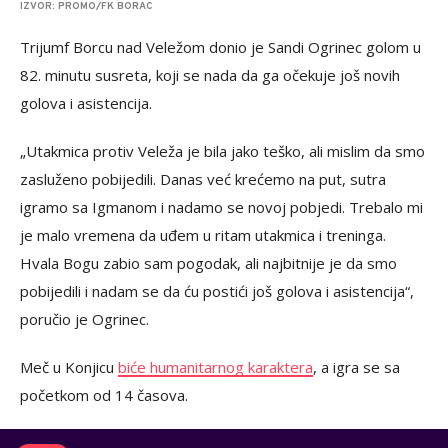
IZVOR: PROMO/FK BORAC
Trijumf Borcu nad Veležom donio je Sandi Ogrinec golom u
82. minutu susreta, koji se nada da ga očekuje još novih
golova i asistencija.
„Utakmica protiv Veleža je bila jako teško, ali mislim da smo
zasluženo pobijedili. Danas već krećemo na put, sutra
igramo sa Igmanom i nadamo se novoj pobjedi. Trebalo mi
je malo vremena da uđem u ritam utakmica i treninga.
Hvala Bogu zabio sam pogodak, ali najbitnije je da smo
pobijedili i nadam se da ću postići još golova i asistencija“,
poručio je Ogrinec.
Meč u Konjicu
biće humanitarnog karaktera
, a igra se sa
početkom od 14 časova.