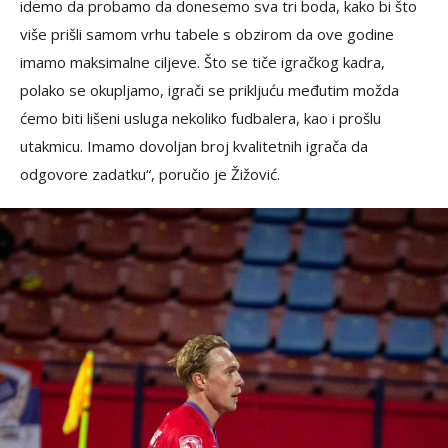
idemo da probamo da donesemo sva tri boda, kako bi što
više prišli samom vrhu tabele s obzirom da ove godine
imamo maksimalne ciljeve. Što se tiče igračkog kadra,
polako se okupljamo, igrači se prikljuću međutim možda
ćemo biti lišeni usluga nekoliko fudbalera, kao i prošlu
utakmicu. Imamo dovoljan broj kvalitetnih igrača da
odgovore zadatku“, poručio je Žižović.