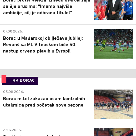
Borac protiv Veleža između dva okršaja
sa Bjelorusima: "Imamo najviše
ambicije, cilj je odbrana titule!"
0
07.08.2026.
Borac u Mađarskoj obilježava jubilej:
Revanš sa ML Vitebskom biće 50.
nastup crveno-plavih u Evropi!
RK BORAC
0
05.08.2026.
Borac m:tel zakazao osam kontrolnih
utakmica pred početak nove sezone
0
27.07.2026.