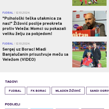
0
FUDBAL
12.10.2024.
|
"Psihološki teška utakmica za
nas!" Žižović poslije preokreta
protiv Veleža: Momci su pokazali
veliku želju za pobjedom!
0
FUDBAL
12.10.2024.
|
Sergej uz Borac! Mladi
Banjalučanin prisustvuje meču sa
Veležom (VIDEO)
TAGOVI
FUDBAL
FK BORAC
MLADEN ŽIŽOVIĆ
SANDI OGRI
PODIJELI