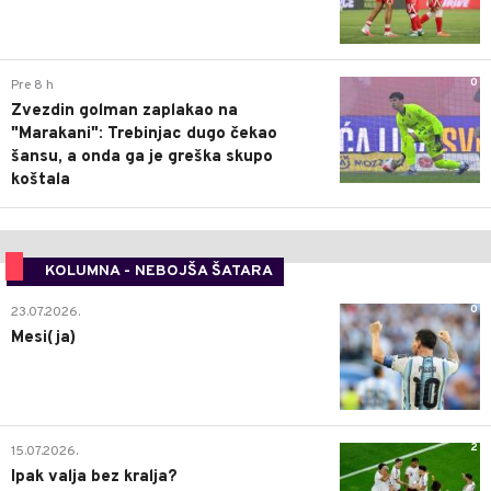
0
Pre 8 h
Zvezdin golman zaplakao na
"Marakani": Trebinjac dugo čekao
šansu, a onda ga je greška skupo
koštala
KOLUMNA - NEBOJŠA ŠATARA
0
23.07.2026.
Mesi(ja)
2
15.07.2026.
Ipak valja bez kralja?