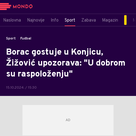
Naslovna
Najnovije
Info
Sport
Zabava
Magazin
M
Sport
Fudbal
Borac gostuje u Konjicu,
Žižović upozorava: "U dobrom
su raspoloženju"
15.10.2024. / 15:30