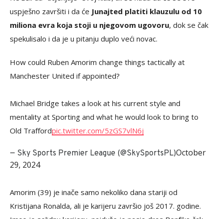
uspješno završiti i da će
Junajted platiti klauzulu od 10
miliona evra koja stoji u njegovom ugovoru
, dok se čak
spekulisalo i da je u pitanju duplo veći novac.
How could Ruben Amorim change things tactically at
Manchester United if appointed?
Michael Bridge takes a look at his current style and
mentality at Sporting and what he would look to bring to
Old Trafford
pic.twitter.com/5zGS7vlN6j
October
— Sky Sports Premier League (@SkySportsPL)
29, 2024
Amorim (39) je inače samo nekoliko dana stariji od
Kristijana Ronalda, ali je karijeru završio još 2017. godine.