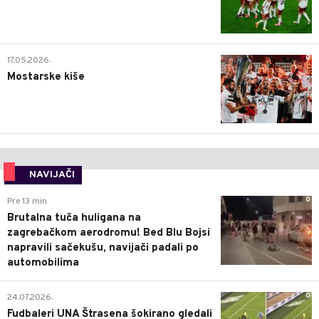
0
17.05.2026.
Mostarske kiše
NAVIJAČI
0
Pre 13 min
Brutalna tuča huligana na
zagrebačkom aerodromu! Bed Blu Bojsi
napravili sačekušu, navijači padali po
automobilima
0
24.07.2026.
Fudbaleri UNA Štrasena šokirano gledali