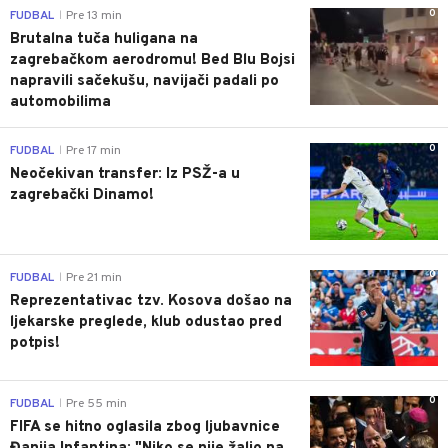
0
FUDBAL
Pre 13 min
|
Brutalna tuča huligana na
zagrebačkom aerodromu! Bed Blu Bojsi
napravili sačekušu, navijači padali po
automobilima
0
FUDBAL
Pre 17 min
|
Neočekivan transfer: Iz PSŽ-a u
zagrebački Dinamo!
0
FUDBAL
Pre 21 min
|
Reprezentativac tzv. Kosova došao na
ljekarske preglede, klub odustao pred
potpis!
0
FUDBAL
Pre 55 min
|
FIFA se hitno oglasila zbog ljubavnice