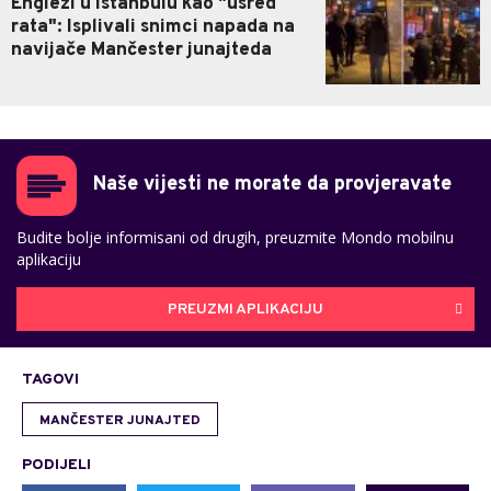
Englezi u Istanbulu kao "usred
rata": Isplivali snimci napada na
navijače Mančester junajteda
Naše vijesti ne morate da provjeravate
Budite bolje informisani od drugih, preuzmite Mondo mobilnu
aplikaciju
PREUZMI APLIKACIJU
TAGOVI
MANČESTER JUNAJTED
PODIJELI