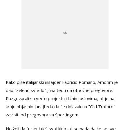
Kako piše italijanski insajder Fabricio Romano, Amorim je
dao "zeleno svjetlo" Junajtedu da otpočne pregovore.
Razgovarali su već o projektu i ličnim uslovima, ali je na
kraju objasnio Junajtedu da će dolazak na "Old Traford"
zavisiti od pregovora sa Sportingom.
Ne želi da "ucjenjuje" svoj klub, ali se nada da će se sve