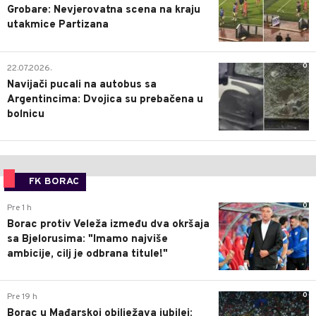
Grobare: Nevjerovatna scena na kraju
utakmice Partizana
0
22.07.2026.
Navijači pucali na autobus sa
Argentincima: Dvojica su prebačena u
bolnicu
FK BORAC
0
Pre 1 h
Borac protiv Veleža između dva okršaja
sa Bjelorusima: "Imamo najviše
ambicije, cilj je odbrana titule!"
0
Pre 19 h
Borac u Mađarskoj obilježava jubilej: