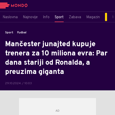
Naslovna
Najnovije
Info
Sport
Zabava
Magazin
M
Sport
Fudbal
Mančester junajted kupuje
trenera za 10 miliona evra: Par
dana stariji od Ronalda, a
preuzima giganta
29.10.2024. / 10:03