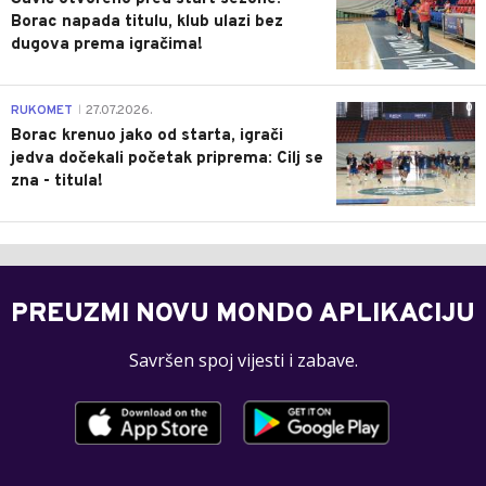
Borac napada titulu, klub ulazi bez
dugova prema igračima!
0
RUKOMET
27.07.2026.
|
Borac krenuo jako od starta, igrači
jedva dočekali početak priprema: Cilj se
zna - titula!
PREUZMI NOVU MONDO APLIKACIJU
Savršen spoj vijesti i zabave.