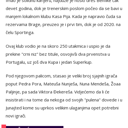
Imao je solidnu karijeru, najduže je nosio dres Benfike čak
devet godina, dok je trenerskim poslom počeo da se bavi u
manjem lokalnom klubu Kasa Pija. Kada je napravio čuda sa
rezervama Brage, preuzeo je i prvi tim, dok je od 2020. na
čelu Sportinga.
Ovaj klub vodio je na skoro 250 utakmica i uspio je da
prekine "crni niz" bez titule, osvojivši dva prvenstva u
Portugalu, uz još dva Kupa i jedan Superkup.
Pod njegovom palicom, stasao je veliki broj sjajnih igrača
poput Pedra Pora, Mateuša Nunješa, Nuna Mendeša, Žoaa
Paljinje, pa sada Viktora Đekereša. Vidjećemo da li će
insistirati i na tome da nekoga od svojih "pulena" dovede i u
Junajted kome su uprkos velikim ulaganjima opet potrebni
novi igrači.