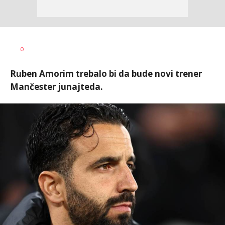
Bojan
AUTOR
0
Jakovljević
Ruben Amorim trebalo bi da bude novi trener
Mančester junajteda.