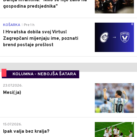
Đanija Infantina: "Niko se nije žalio na
gospodina predsjednika"
0
KOŠARKA
Pre 1 h
|
I Hrvatska dobila svoj Virtus!
Zagrepčani mijenjaju ime, poznati
brend postaje prošlost
KOLUMNA - NEBOJŠA ŠATARA
0
23.07.2026.
Mesi(ja)
2
15.07.2026.
Ipak valja bez kralja?