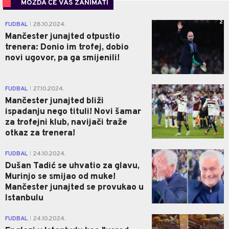
MOŽDA ĆE VAS ZANIMATI
2
FUDBAL
28.10.2024.
|
Mančester junajted otpustio
trenera: Donio im trofej, dobio
novi ugovor, pa ga smijenili!
0
FUDBAL
27.10.2024.
|
Mančester junajted bliži
ispadanju nego tituli! Novi šamar
za trofejni klub, navijači traže
otkaz za trenera!
0
FUDBAL
24.10.2024.
|
Dušan Tadić se uhvatio za glavu,
Murinjo se smijao od muke!
Mančester junajted se provukao u
Istanbulu
0
FUDBAL
24.10.2024.
|