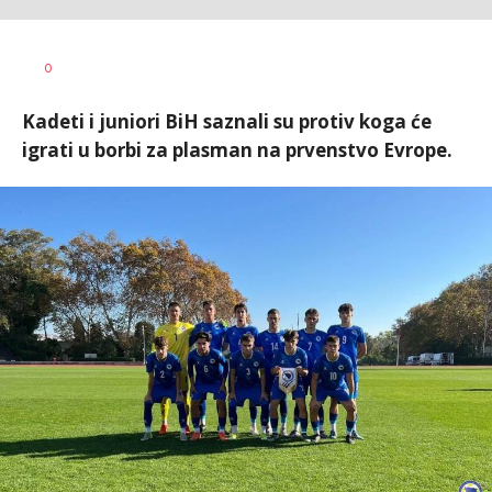
Dragan
AUTOR
0
Šutvić
Kadeti i juniori BiH saznali su protiv koga će
igrati u borbi za plasman na prvenstvo Evrope.