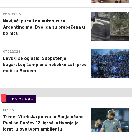
0
22.07.2026.
Navijači pucali na autobus sa
Argentincima: Dvojica su prebačena u
bolnicu
1
07.07.2026.
Levski se oglasio: Saopštenje
bugarskog šampiona nekoliko sati pred
meč sa Borcem!
FK BORAC
0
Pre 7 h
Trener Vitebska pohvalio Banjalučane:
Publika Borčev 12. igrač, uživanje je
igrati u ovakvom ambijentu