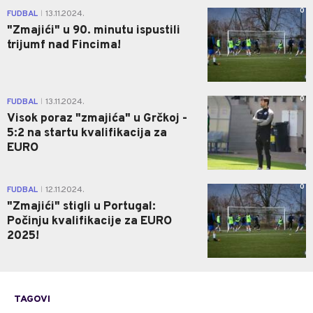
0
FUDBAL
13.11.2024.
|
"Zmajići" u 90. minutu ispustili
trijumf nad Fincima!
0
FUDBAL
13.11.2024.
|
Visok poraz "zmajića" u Grčkoj -
5:2 na startu kvalifikacija za
EURO
0
FUDBAL
12.11.2024.
|
"Zmajići" stigli u Portugal:
Počinju kvalifikacije za EURO
2025!
TAGOVI