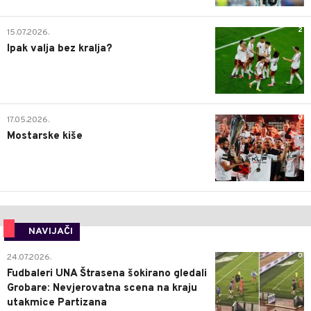
2
15.07.2026.
Ipak valja bez kralja?
0
17.05.2026.
Mostarske kiše
NAVIJAČI
0
24.07.2026.
Fudbaleri UNA Štrasena šokirano gledali
Grobare: Nevjerovatna scena na kraju
utakmice Partizana