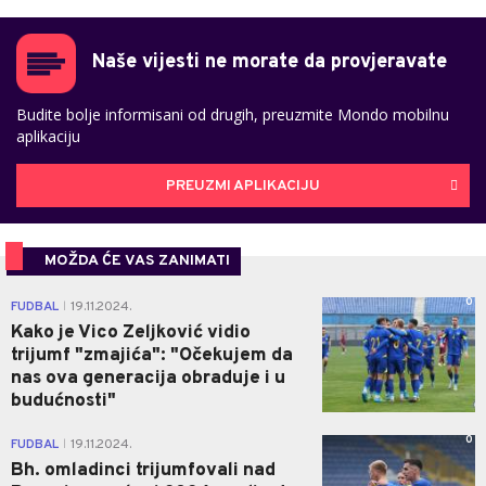
Naše vijesti ne morate da provjeravate
Budite bolje informisani od drugih, preuzmite Mondo mobilnu
aplikaciju
PREUZMI APLIKACIJU
MOŽDA ĆE VAS ZANIMATI
0
FUDBAL
19.11.2024.
|
Kako je Vico Zeljković vidio
trijumf "zmajića": "Očekujem da
nas ova generacija obraduje i u
budućnosti"
0
FUDBAL
19.11.2024.
|
Bh. omladinci trijumfovali nad