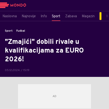
Naslovna
Najnovije
Info
Sport
Zabava
Magazin
M
Sport
Fudbal
"Zmajići" dobili rivale u
kvalifikacijama za EURO
2026!
05.12.2024. / 15:19