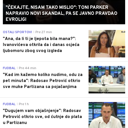
"ČEKAJTE, NISAM TAKO MISLIO": TONI PARKER
NAPRAVIO NOVI SKANDAL, PA SE JAVNO PRAVDAO
EVROLIGI
0
OSTALI SPORTOVI
Pre 27 min
|
"Ana, da li ti je ljepota bila mana?":
Ivanovićeva otkrila da i danas osjeća
ljubomoru zbog svog izgleda
0
FUDBAL
Pre 44 min
|
"Kad im kažemo koliko nudimo, odu za
pet minuta": Radosav Petrović otkrio
sve muke Partizana sa pojačanjima
0
FUDBAL
Pre 1 h
|
"Dugujem vam objašnjenje": Radosav
Petrović otkrio sve, od ćutnje do plata
u Partizanu