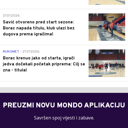
0
27.07.2026.
Savić otvoreno pred start sezone:
Borac napada titulu, klub ulazi bez
dugova prema igračima!
0
RUKOMET
27.07.2026.
|
Borac krenuo jako od starta, igrači
jedva dočekali početak priprema: Cilj se
zna - titula!
PREUZMI NOVU MONDO APLIKACIJU
Savršen spoj vijesti i zabave.