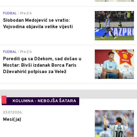
0
FUDBAL
Pre 2 h
|
Slobodan Medojević se vratio:
Vojvodina objavila velike vijesti
0
FUDBAL
Pre 2 h
|
Poredili ga sa Džekom, sad došao u
Mostar: Bivši izdanak Borca Faris
Dževahirić potpisao za Velež
KOLUMNA - NEBOJŠA ŠATARA
0
23.07.2026.
Mesi(ja)