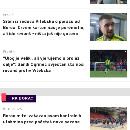
0
Pre 7 h
Srbin iz redova Vitebska o porazu od
Borca: Crveni karton nas je poremetio,
ali ide revanš - ništa još nije gotovo
0
Pre 16 h
"Ulog je veliki, ali vjerujemo u prolaz
dalje": Sandi Ogrinec svjestan šta nosi
revanš protiv Vitebska
RK BORAC
0
05.08.2026.
Borac m:tel zakazao osam kontrolnih
utakmica pred početak nove sezone