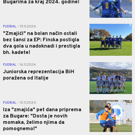
Bugarima za kraj 2024. godine!
0
FUDBAL
19.11.2024.
|
"Zmajići" na bolan način ostali
bez šansi za EP: Finska postigla
dva gola u nadoknadi i prestigla
bh. kadete!
0
FUDBAL
16.11.2024.
|
Juniorska reprezentacija BiH
poražena od Italije
0
FUDBAL
15.11.2024.
|
Iza "zmajića" pet dana priprema
za Bugare: "Dosta je novih
momaka, želimo njima da
pomognemo!"