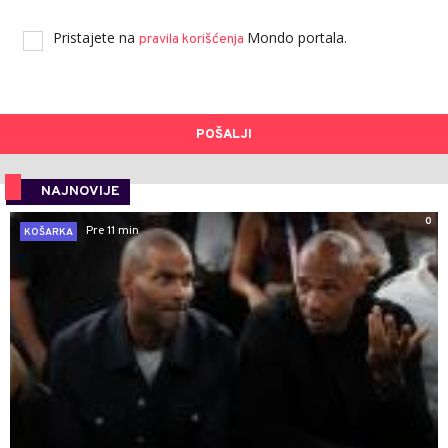
Pristajete na
Mondo portala.
pravila korišćenja
POŠALJI
NAJNOVIJE
0
Pre 11 min
KOŠARKA