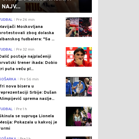
NAJV...
0
FUDBAL
Pre 26 min
|
Navijači Moskovljana
protestovali zbog dolaska
albanskog fudbalera: "Sa ...
0
FUDBAL
Pre 32 min
|
Dalić postaje najplaćeniji
hrvatski trener ikada: Dobio
tri puta veću pl...
0
KOŠARKA
Pre 56 min
|
Tri nova bisera u
reprezentaciji Srbije: Dušan
Alimpijević sprema naslje...
0
FUDBAL
Pre 1 h
|
Skinula se supruga Lionela
Mesija: Pokazala u kakvoj je
formi
0
|