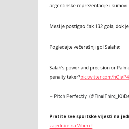
argentinske reprezentacije i kumovi 
Mesi je postigao čak 132 gola, dok j
Pogledajte večerašnji gol Salaha:
Salah’s power and precision or Pal
penalty taker?
pic.twitter.com/hQia
De
— Pitch Perfectly ️ (@FinalThird_IQ)
Pratite sve sportske vijesti na j
zajednice na Viberu!