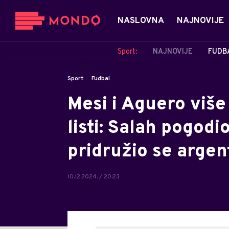
NASLOVNA
NAJNOVIJE
Sport:
NAJNOVIJE
FUDB
Sport
Fudbal
Mesi i Aguero više
listi: Salah pogodi
pridružio se arge
10.12.2024. / 20:23