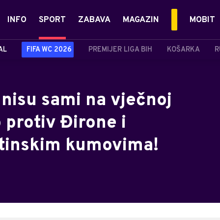
INFO
SPORT
ZABAVA
MAGAZIN
MOBIT
AL
FIFA WC 2026
PREMIJER LIGA BIH
KOŠARKA
R
 nisu sami na vječnoj
o protiv Đirone i
ntinskim kumovima!