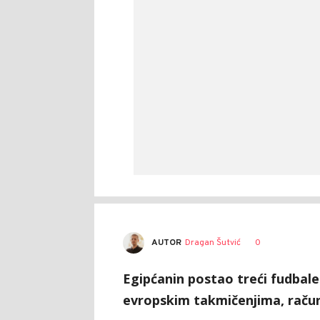
AUTOR
Dragan Šutvić
0
Egipćanin postao treći fudbal
evropskim takmičenjima, računaj