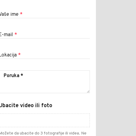
Vaše ime
*
E-mail
*
Lokacija
*
Ubacite video ili foto
Možete da ubacite do 3 fotografije ili videa. Ne