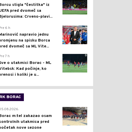
Borcu stigla "čestitka" iz
UEFA pred dvomeč sa
Bjelorusima: Crveno-plavi...
0
Pre 6 h
Marinović napravio jednu
promjenu na spisku Borca
pred dvomeč sa ML Vite...
0
Pre 7 h
Sve o utakmici Borac - ML
Vitebsk: Kad počinje, ko
prenosi i koliki je u...
RK BORAC
0
05.08.2026.
Borac m:tel zakazao osam
kontrolnih utakmica pred
početak nove sezone