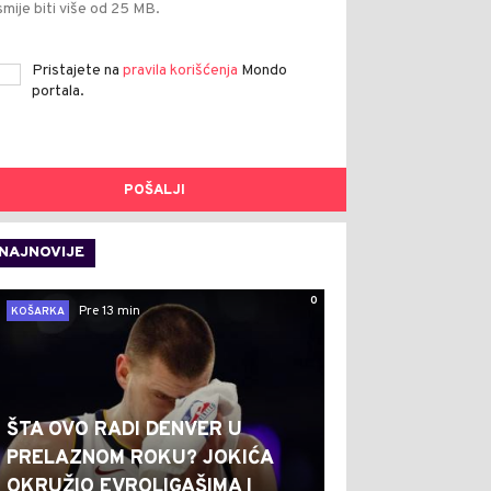
smije biti više od 25 MB.
Pristajete na
pravila korišćenja
Mondo
portala.
POŠALJI
NAJNOVIJE
0
Pre 13 min
KOŠARKA
ŠTA OVO RADI DENVER U
PRELAZNOM ROKU? JOKIĆA
OKRUŽIO EVROLIGAŠIMA I