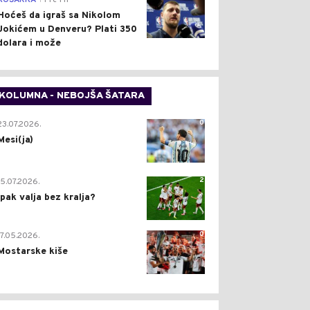
KOŠARKA
Pre 1 h
Hoćeš da igraš sa Nikolom
Jokićem u Denveru? Plati 350
dolara i može
KOLUMNA - NEBOJŠA ŠATARA
0
23.07.2026.
Mesi(ja)
2
15.07.2026.
Ipak valja bez kralja?
0
17.05.2026.
Mostarske kiše