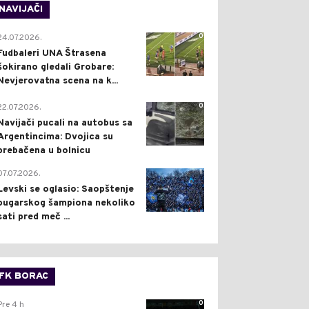
NAVIJAČI
0
24.07.2026.
Fudbaleri UNA Štrasena
šokirano gledali Grobare:
Nevjerovatna scena na k...
0
22.07.2026.
Navijači pucali na autobus sa
Argentincima: Dvojica su
prebačena u bolnicu
1
07.07.2026.
Levski se oglasio: Saopštenje
bugarskog šampiona nekoliko
sati pred meč ...
FK BORAC
0
Pre 4 h