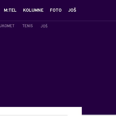
M:TEL
KOLUMNE
FOTO
JOŠ
UKOMET
TENIS
JOŠ