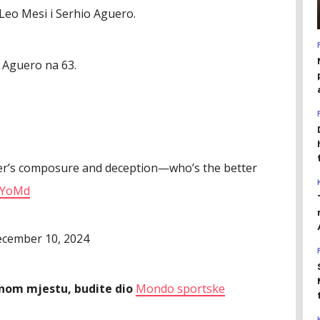
Leo Mesi i Serhio Aguero.
e Aguero na 63.
mer’s composure and deception—who’s the better
P4YoMd
cember 10, 2024
ednom mjestu, budite dio
Mondo sportske