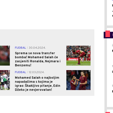
0
0
FUDBAL
30.04.2024.
|
Sprema se nova transfer
bomba! Mohamed Salah će
zasjeniti Ronalda, Nejmara i
Benzemu!
0
0
FUDBAL
12.03.2024.
|
Mohamed Salah o najboljim
napadačima s kojima je
igrao: Škakljivo pitanje, Edin
Džeko je nevjerovatan!