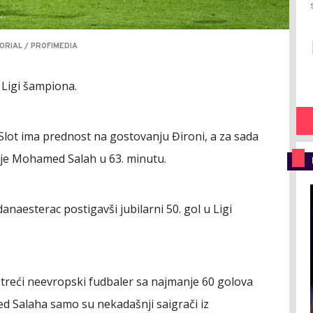
RIAL / PROFIMEDIA
 Ligi šampiona.
lot ima prednost na gostovanju Đironi, a za sada
 je Mohamed Salah u 63. minutu.
danaesterac postigavši jubilarni 50. gol u Ligi
treći neevropski fudbaler sa najmanje 60 golova
d Salaha samo su nekadašnji saigrači iz