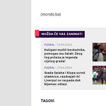
(mondo.ba)
MOŽDA ĆE VAS ZANIMATI
FUDBAL
15.09.2024.
|
Huligani mučili beskućnika,
pomogao mu Salah: Zbog
tog poteza je legenda
cijelog grada!
FUDBAL
27.04.2024.
|
Svađa Salaha i Klopa usred
utakmice, razdvajali ih!
Liverpul se raspada dok
Nijemac odlazi
TAGOVI