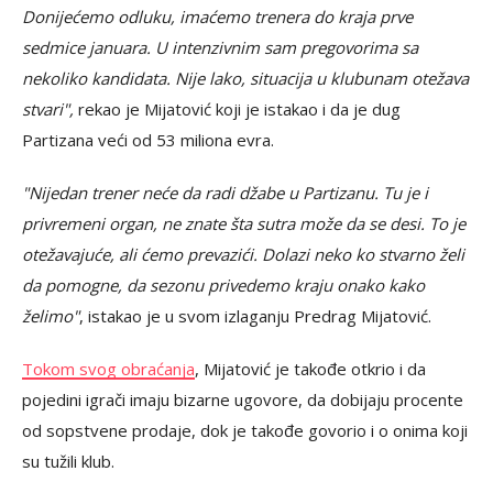
Donijećemo odluku, imaćemo trenera do kraja prve
sedmice januara. U intenzivnim sam pregovorima sa
nekoliko kandidata. Nije lako, situacija u klubunam otežava
stvari",
rekao je Mijatović koji je istakao i da je dug
Partizana veći od 53 miliona evra.
"Nijedan trener neće da radi džabe u Partizanu. Tu je i
privremeni organ, ne znate šta sutra može da se desi. To je
otežavajuće, ali ćemo prevazići. Dolazi neko ko stvarno želi
da pomogne, da sezonu privedemo kraju onako kako
želimo"
, istakao je u svom izlaganju Predrag Mijatović.
Tokom svog obraćanja
, Mijatović je takođe otkrio i da
pojedini igrači imaju bizarne ugovore, da dobijaju procente
od sopstvene prodaje, dok je takođe govorio i o onima koji
su tužili klub.