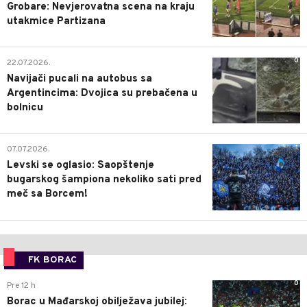
Grobare: Nevjerovatna scena na kraju
utakmice Partizana
0
22.07.2026.
Navijači pucali na autobus sa
Argentincima: Dvojica su prebačena u
bolnicu
1
07.07.2026.
Levski se oglasio: Saopštenje
bugarskog šampiona nekoliko sati pred
meč sa Borcem!
FK BORAC
0
Pre 12 h
Borac u Mađarskoj obilježava jubilej: