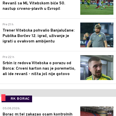
Revanš sa ML Vitebskom biće 50.
nastup crveno-plavih u Evropi!
0
Pre 21 h
Trener Vitebska pohvalio Banjalučane:
Publika Borčev 12. igrač, uživanje je
igrati u ovakvom ambijentu
0
Pre 22 h
Srbin iz redova Vitebska o porazu od
Borca: Crveni karton nas je poremetio,
ali ide revanš - ništa još nije gotovo
RK BORAC
0
05.08.2026.
Borac m:tel zakazao osam kontrolnih