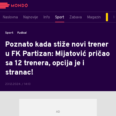
Naslovna
Najnovije
Info
Sport
Zabava
Magazin
M
Sport
Fudbal
Poznato kada stiže novi trener
u FK Partizan: Mijatović pričao
sa 12 trenera, opcija je i
stranac!
23.12.2024. / 14:13