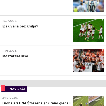
2
15.07.2026.
Ipak valja bez kralja?
0
17.05.2026.
Mostarske kiše
NAVIJAČI
0
24.07.2026.
Fudbaleri UNA Štrasena šokirano gledali