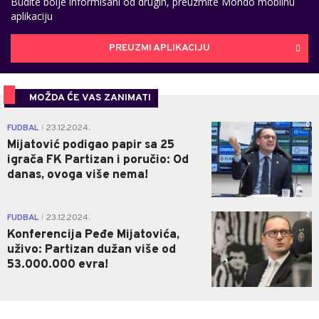
Budite bolje informisani od drugih, preuzmite Mondo mobilnu
aplikaciju
PREUZMI APLIKACIJU
MOŽDA ĆE VAS ZANIMATI
0
FUDBAL
23.12.2024.
|
Mijatović podigao papir sa 25
igrača FK Partizan i poručio: Od
danas, ovoga više nema!
2
FUDBAL
23.12.2024.
|
Konferencija Peđe Mijatovića,
uživo: Partizan dužan više od
53.000.000 evra!