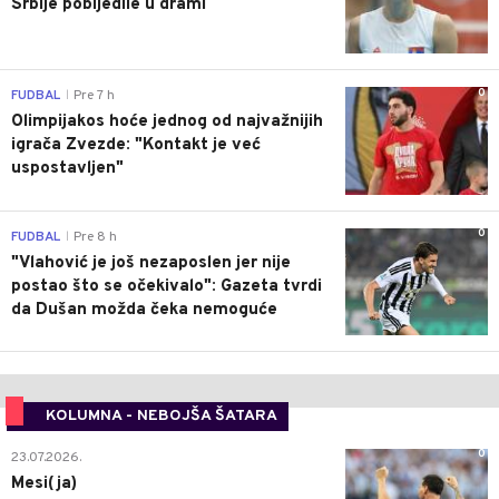
Srbije pobijedile u drami
0
FUDBAL
Pre 7 h
|
Olimpijakos hoće jednog od najvažnijih
igrača Zvezde: "Kontakt je već
uspostavljen"
0
FUDBAL
Pre 8 h
|
"Vlahović je još nezaposlen jer nije
postao što se očekivalo": Gazeta tvrdi
da Dušan možda čeka nemoguće
KOLUMNA - NEBOJŠA ŠATARA
0
23.07.2026.
Mesi(ja)