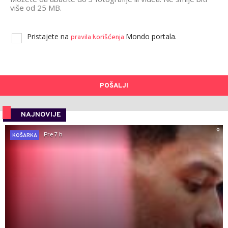
više od 25 MB.
Pristajete na
Mondo portala.
pravila korišćenja
POŠALJI
NAJNOVIJE
0
Pre 7 h
KOŠARKA