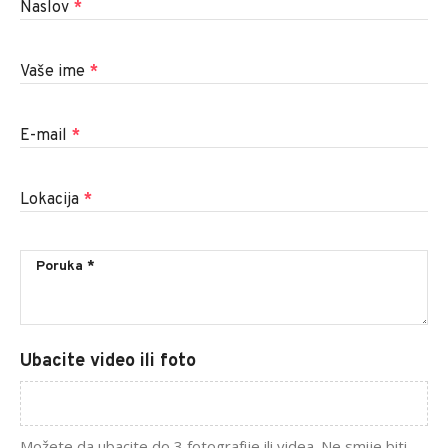
Naslov
*
Vaše ime
*
E-mail
*
Lokacija
*
Ubacite video ili foto
Možete da ubacite do 3 fotografije ili videa. Ne smije biti