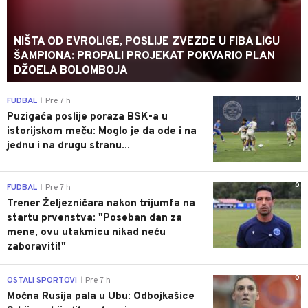
NIŠTA OD EVROLIGE, POSLIJE ZVEZDE U FIBA LIGU
ŠAMPIONA: PROPALI PROJEKAT POKVARIO PLAN
DŽOELA BOLOMBOJA
0
FUDBAL
Pre 7 h
|
Puzigaća poslije poraza BSK-a u
istorijskom meču: Moglo je da ode i na
jednu i na drugu stranu...
0
FUDBAL
Pre 7 h
|
Trener Željezničara nakon trijumfa na
startu prvenstva: "Poseban dan za
mene, ovu utakmicu nikad neću
zaboraviti!"
0
OSTALI SPORTOVI
Pre 7 h
|
Moćna Rusija pala u Ubu: Odbojkašice