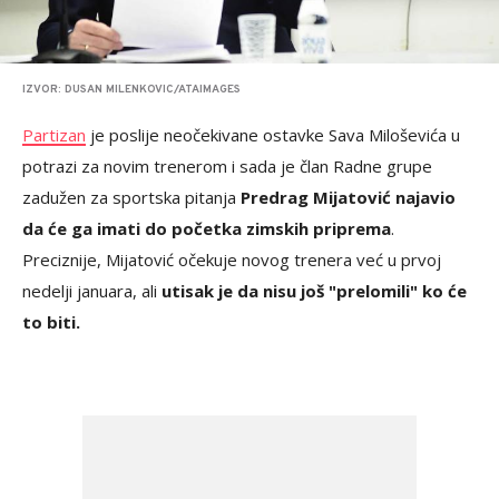
IZVOR: DUSAN MILENKOVIC/ATAIMAGES
Partizan
je poslije neočekivane ostavke Sava Miloševića u
potrazi za novim trenerom i sada je član Radne grupe
zadužen za sportska pitanja
Predrag Mijatović najavio
da će ga imati do početka zimskih priprema
.
Preciznije, Mijatović očekuje novog trenera već u prvoj
nedelji januara, ali
utisak je da nisu još "prelomili" ko će
to biti.