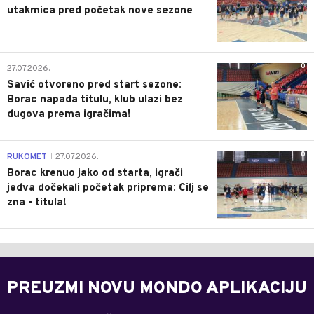
utakmica pred početak nove sezone
0
27.07.2026.
Savić otvoreno pred start sezone:
Borac napada titulu, klub ulazi bez
dugova prema igračima!
0
RUKOMET
27.07.2026.
|
Borac krenuo jako od starta, igrači
jedva dočekali početak priprema: Cilj se
zna - titula!
PREUZMI NOVU MONDO APLIKACIJU