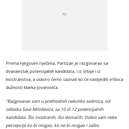
Prema njegovim riječima, Partizan je razgovarao sa
dvanaestak potencijalnih kandidata, i iz Srbije i iz
inostranstva, a uskoro ćemo saznati ko će naslijediti vršioca
dužnosti Marka Jovanovića.
"Razgovarao sam u prethodnih nekoliko sedmica, od
odlaska Sava Miloševića, sa 10 ili 12 potencijalnih
kandidata. Što inostranih, što domaćih. Dobio sam neke
percepcije ko bi mogao, ko ne bi mogao i zašto.