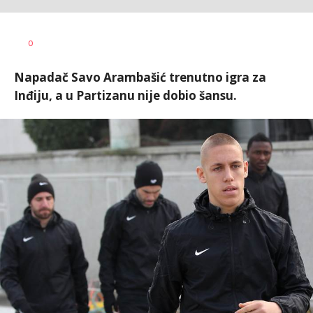
Bojan
AUTOR
0
Jakovljević
Napadač Savo Arambašić trenutno igra za
Inđiju, a u Partizanu nije dobio šansu.