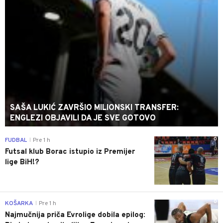
SAŠA LUKIĆ ZAVRŠIO MILIONSKI TRANSFER:
ENGLEZI OBJAVILI DA JE SVE GOTOVO
0
FUDBAL
Pre 1 h
|
Futsal klub Borac istupio iz Premijer
lige BiH!?
0
KOŠARKA
Pre 1 h
|
Najmučnija priča Evrolige dobila epilog: