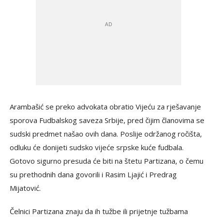
Arambašić se preko advokata obratio Vijeću za rješavanje
sporova Fudbalskog saveza Srbije, pred čijim članovima se
sudski predmet našao ovih dana. Poslije održanog ročišta,
odluku će donijeti sudsko vijeće srpske kuće fudbala.
Gotovo sigurno presuda će biti na štetu Partizana, o čemu
su prethodnih dana govorili i Rasim Ljajić i Predrag
Mijatović.
Čelnici Partizana znaju da ih tužbe ili prijetnje tužbama