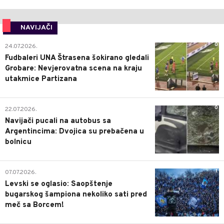
NAVIJAČI
0
24.07.2026.
Fudbaleri UNA Štrasena šokirano gledali
Grobare: Nevjerovatna scena na kraju
utakmice Partizana
0
22.07.2026.
Navijači pucali na autobus sa
Argentincima: Dvojica su prebačena u
bolnicu
1
07.07.2026.
Levski se oglasio: Saopštenje
bugarskog šampiona nekoliko sati pred
meč sa Borcem!