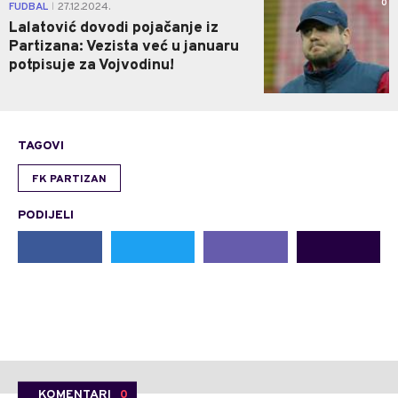
0
FUDBAL
27.12.2024.
|
Lalatović dovodi pojačanje iz
Partizana: Vezista već u januaru
potpisuje za Vojvodinu!
TAGOVI
FK PARTIZAN
PODIJELI
KOMENTARI
0