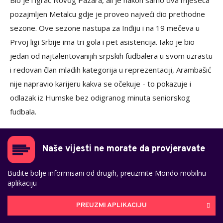
pozajmljen Metalcu gdje je proveo najveći dio prethodne
sezone. Ove sezone nastupa za Inđiju i na 19 mečeva u
Prvoj ligi Srbije ima tri gola i pet asistencija. Iako je bio
jedan od najtalentovanijih srpskih fudbalera u svom uzrastu
i redovan član mlađih kategorija u reprezentaciji, Arambašić
nije napravio karijeru kakva se očekuje - to pokazuje i
odlazak iz Humske bez odigranog minuta seniorskog
fudbala.
Naše vijesti ne morate da provjeravate
Budite bolje informisani od drugih, preuzmite Mondo mobilnu
aplikaciju
PREUZMI APLIKACIJU