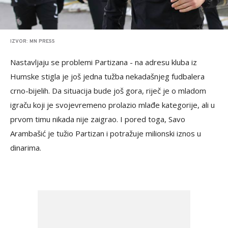
IZVOR: MN PRESS
Nastavljaju se problemi Partizana - na adresu kluba iz
Humske stigla je još jedna tužba nekadašnjeg fudbalera
crno-bijelih. Da situacija bude još gora, riječ je o mladom
igraču koji je svojevremeno prolazio mlađe kategorije, ali u
prvom timu nikada nije zaigrao. I pored toga, Savo
Arambašić je tužio Partizan i potražuje milionski iznos u
dinarima.