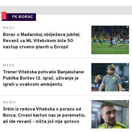
FK BORAC
0
Pre 2 h
Borac u Mađarskoj obilježava jubilej:
Revanš sa ML Vitebskom biće 50.
nastup crveno-plavih u Evropi!
0
Pre 11 h
Trener Vitebska pohvalio Banjalučane:
Publika Borčev 12. igrač, uživanje je
igrati u ovakvom ambijentu
0
Pre 12 h
Srbin iz redova Vitebska o porazu od
Borca: Crveni karton nas je poremetio,
ali ide revanš - ništa još nije gotovo