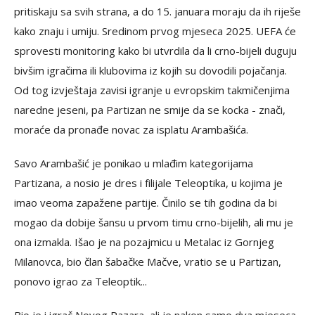
pritiskaju sa svih strana, a do 15. januara moraju da ih riješe
kako znaju i umiju. Sredinom prvog mjeseca 2025. UEFA će
sprovesti monitoring kako bi utvrdila da li crno-bijeli duguju
bivšim igračima ili klubovima iz kojih su dovodili pojačanja.
Od tog izvještaja zavisi igranje u evropskim takmičenjima
naredne jeseni, pa Partizan ne smije da se kocka - znači,
moraće da pronađe novac za isplatu Arambašića.
Savo Arambašić je ponikao u mlađim kategorijama
Partizana, a nosio je dres i filijale Teleoptika, u kojima je
imao veoma zapažene partije. Činilo se tih godina da bi
mogao da dobije šansu u prvom timu crno-bijelih, ali mu je
ona izmakla. Išao je na pozajmicu u Metalac iz Gornjeg
Milanovca, bio član šabačke Mačve, vratio se u Partizan,
ponovo igrao za Teleoptik...
Bio je i igrač Novog Pazara, ali je nakon samo dva mjeseca