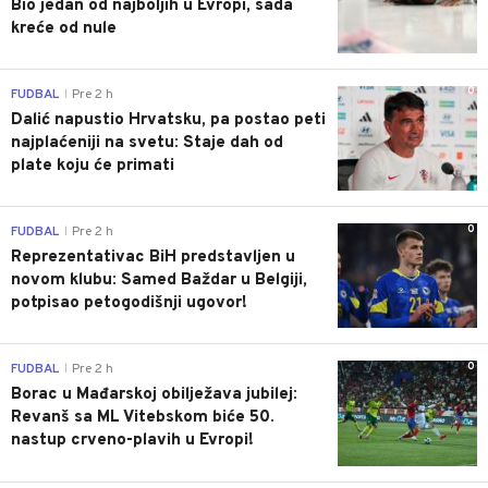
Bio jedan od najboljih u Evropi, sada
kreće od nule
0
FUDBAL
Pre 2 h
|
Dalić napustio Hrvatsku, pa postao peti
najplaćeniji na svetu: Staje dah od
plate koju će primati
0
FUDBAL
Pre 2 h
|
Reprezentativac BiH predstavljen u
novom klubu: Samed Baždar u Belgiji,
potpisao petogodišnji ugovor!
0
FUDBAL
Pre 2 h
|
Borac u Mađarskoj obilježava jubilej:
Revanš sa ML Vitebskom biće 50.
nastup crveno-plavih u Evropi!