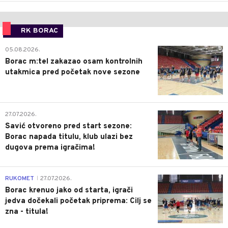
RK BORAC
0
05.08.2026.
Borac m:tel zakazao osam kontrolnih
utakmica pred početak nove sezone
0
27.07.2026.
Savić otvoreno pred start sezone:
Borac napada titulu, klub ulazi bez
dugova prema igračima!
0
RUKOMET
27.07.2026.
|
Borac krenuo jako od starta, igrači
jedva dočekali početak priprema: Cilj se
zna - titula!