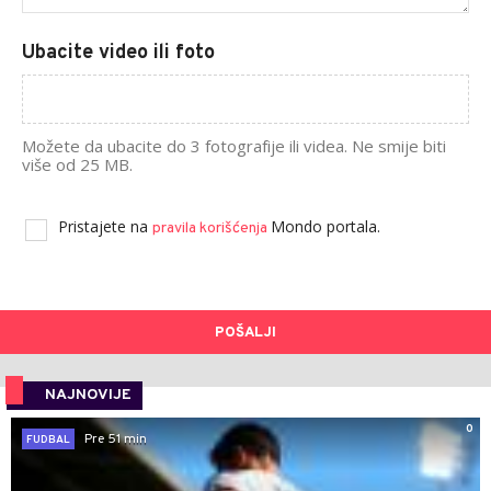
Ubacite video ili foto
Možete da ubacite do 3 fotografije ili videa. Ne smije biti
više od 25 MB.
Pristajete na
Mondo portala.
pravila korišćenja
POŠALJI
NAJNOVIJE
0
Pre 51 min
FUDBAL