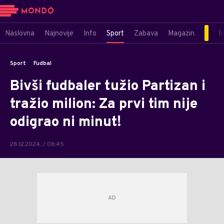
Naslovna
Najnovije
Info
Sport
Zabava
Magazin
M
Sport
Fudbal
Bivši fudbaler tužio Partizan i
tražio milion: Za prvi tim nije
odigrao ni minut!
28.12.2024. / 08:45