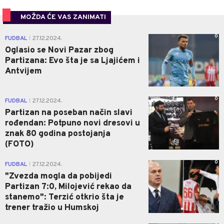
MOŽDA ĆE VAS ZANIMATI
0
FUDBAL
27.12.2024.
|
Oglasio se Novi Pazar zbog
Partizana: Evo šta je sa Ljajićem i
Antvijem
0
FUDBAL
27.12.2024.
|
Partizan na poseban način slavi
rođendan: Potpuno novi dresovi u
znak 80 godina postojanja
(FOTO)
0
FUDBAL
27.12.2024.
|
"Zvezda mogla da pobijedi
Partizan 7:0, Milojević rekao da
stanemo": Terzić otkrio šta je
trener tražio u Humskoj