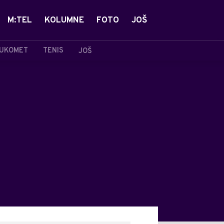
M:TEL
KOLUMNE
FOTO
JOŠ
UKOMET
TENIS
JOŠ