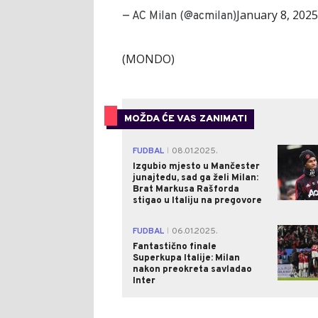
January 8, 2025
— AC Milan (@acmilan)
(MONDO)
MOŽDA ĆE VAS ZANIMATI
FUDBAL
08.01.2025.
|
Izgubio mjesto u Mančester
junajtedu, sad ga želi Milan:
Brat Markusa Rašforda
stigao u Italiju na pregovore
FUDBAL
06.01.2025.
|
Fantastično finale
Superkupa Italije: Milan
nakon preokreta savladao
Inter