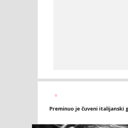
Nebojša
AUTOR
0
Šatara
Preminuo je čuveni italijanski 