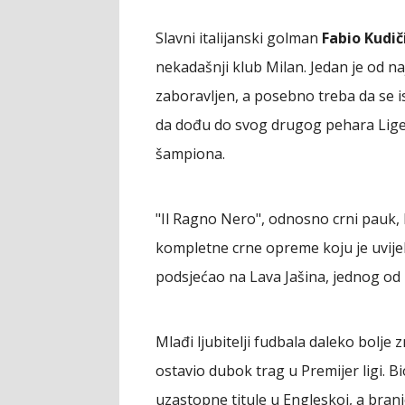
Slavni italijanski golman
Fabio Kudič
nekadašnji klub Milan. Jedan je od na
zaboravljen, a posebno treba da se 
da dođu do svog drugog pehara Lig
šampiona.
"Il Ragno Nero", odnosno crni pauk, 
kompletne crne opreme koju je uvijek
podsjećao na Lava Jašina, jednog od 
Mlađi ljubitelji fudbala daleko bolje z
ostavio dubok trag u Premijer ligi. Bio
uzastopne titule u Engleskoj, a branio