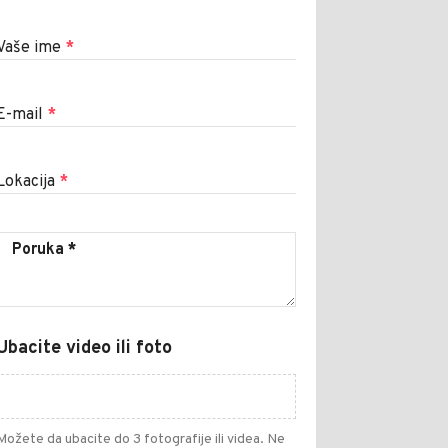
Vaše ime
*
E-mail
*
Lokacija
*
Ubacite video ili foto
Možete da ubacite do 3 fotografije ili videa. Ne