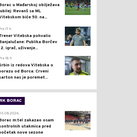
Borac u Mađarskoj obilježava
jubilej: Revanš sa ML
Vitebskom biće 50. na...
0
Pre 17 h
Trener Vitebska pohvalio
Banjalučane: Publika Borčev
12. igrač, uživanje...
0
Pre 18 h
Srbin iz redova Vitebska o
porazu od Borca: Crveni
karton nas je poremet...
RK BORAC
0
05.08.2026.
Borac m:tel zakazao osam
kontrolnih utakmica pred
početak nove sezone