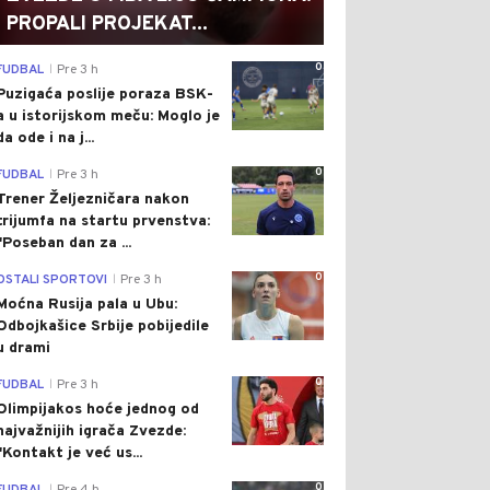
PROPALI PROJEKAT...
0
FUDBAL
Pre 3 h
|
Puzigaća poslije poraza BSK-
a u istorijskom meču: Moglo je
da ode i na j...
0
FUDBAL
Pre 3 h
|
Trener Željezničara nakon
trijumfa na startu prvenstva:
"Poseban dan za ...
0
OSTALI SPORTOVI
Pre 3 h
|
Moćna Rusija pala u Ubu:
Odbojkašice Srbije pobijedile
u drami
0
FUDBAL
Pre 3 h
|
Olimpijakos hoće jednog od
najvažnijih igrača Zvezde:
"Kontakt je već us...
0
|