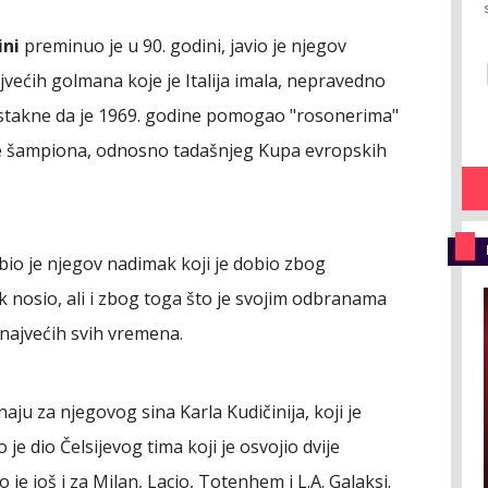
ini
preminuo je u 90. godini, javio je njegov
jvećih golmana koje je Italija imala, nepravedno
istakne da je 1969. godine pomogao "rosonerima"
e šampiona, odnosno tadašnjeg Kupa evropskih
bio je njegov nadimak koji je dobio zbog
 nosio, ali i zbog toga što je svojim odbranama
najvećih svih vremena.
naju za njegovog sina Karla Kudičinija, koji je
 je dio Čelsijevog tima koji je osvojio dvije
 je još i za Milan, Lacio, Totenhem i L.A. Galaksi.