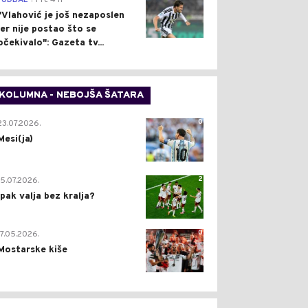
FUDBAL
Pre 4 h
"Vlahović je još nezaposlen
jer nije postao što se
očekivalo": Gazeta tv...
KOLUMNA - NEBOJŠA ŠATARA
0
23.07.2026.
Mesi(ja)
2
15.07.2026.
Ipak valja bez kralja?
0
17.05.2026.
Mostarske kiše