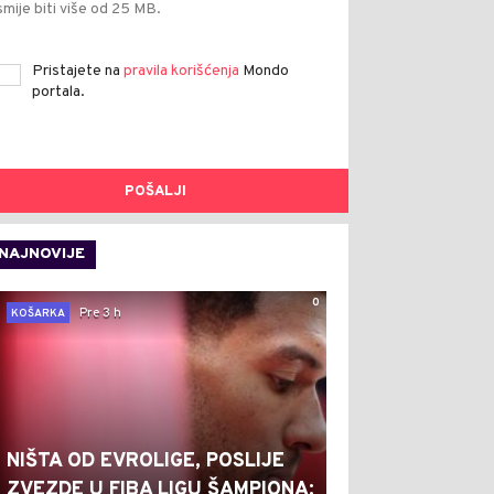
smije biti više od 25 MB.
Pristajete na
pravila korišćenja
Mondo
portala.
POŠALJI
NAJNOVIJE
0
Pre 3 h
KOŠARKA
NIŠTA OD EVROLIGE, POSLIJE
ZVEZDE U FIBA LIGU ŠAMPIONA: