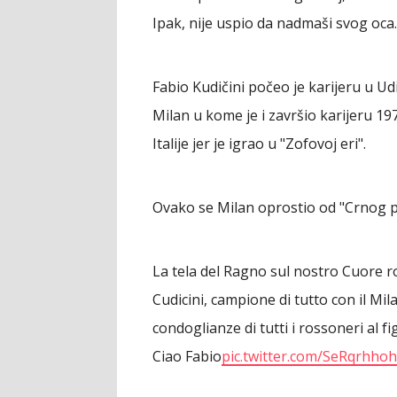
Ipak, nije uspio da nadmaši svog oca.
Fabio Kudičini počeo je karijeru u U
Milan u kome je i završio karijeru 19
Italije jer je igrao u "Zofovoj eri".
Ovako se Milan oprostio od "Crnog 
La tela del Ragno sul nostro Cuore 
Cudicini, campione di tutto con il Mi
condoglianze di tutti i rossoneri al fig
Ciao Fabio
pic.twitter.com/SeRqrhhoh