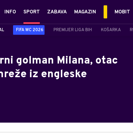
INFO
SPORT
ZABAVA
MAGAZIN
MOBIT
AL
FIFA WC 2026
PREMIJER LIGA BIH
KOŠARKA
R
ni golman Milana, otac
reže iz engleske