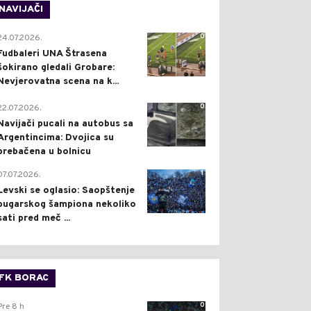
NAVIJAČI
0
24.07.2026.
Fudbaleri UNA Štrasena
šokirano gledali Grobare:
Nevjerovatna scena na k...
0
22.07.2026.
Navijači pucali na autobus sa
Argentincima: Dvojica su
prebačena u bolnicu
1
07.07.2026.
Levski se oglasio: Saopštenje
bugarskog šampiona nekoliko
sati pred meč ...
FK BORAC
0
Pre 8 h