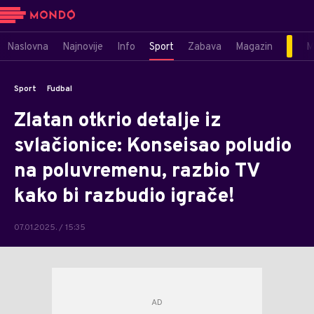
Naslovna
Najnovije
Info
Sport
Zabava
Magazin
M
Sport
Fudbal
Zlatan otkrio detalje iz
svlačionice: Konseisao poludio
na poluvremenu, razbio TV
kako bi razbudio igrače!
07.01.2025. / 15:35