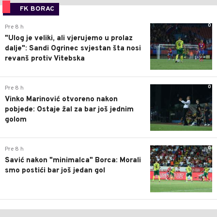
FK BORAC
0
Pre 8 h
"Ulog je veliki, ali vjerujemo u prolaz
dalje": Sandi Ogrinec svjestan šta nosi
revanš protiv Vitebska
0
Pre 8 h
Vinko Marinović otvoreno nakon
pobjede: Ostaje žal za bar još jednim
golom
0
Pre 8 h
Savić nakon "minimalca" Borca: Morali
smo postići bar još jedan gol