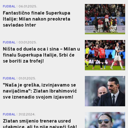
0
FUDBAL
06.01.2025.
|
Fantastično finale Superkupa
Italije: Milan nakon preokreta
savladao Inter
0
FUDBAL
03.01.2025.
|
Ništa od duela oca i sina – Milan u
finalu Superkupa Italije, Srbi će
se boriti za trofej!
0
FUDBAL
01.01.2025.
|
"Naša je greška, izvinjavamo se
navijačima": Zlatan Ibrahimović
sve iznenadio svojom izjavom!
0
FUDBAL
31.12.2024.
|
Zlatan smijenio trenera usred
utakmice, ali to nije najveći šok!