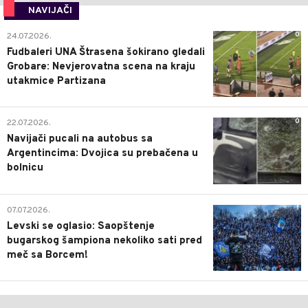
NAVIJAČI
0
24.07.2026.
Fudbaleri UNA Štrasena šokirano gledali
Grobare: Nevjerovatna scena na kraju
utakmice Partizana
0
22.07.2026.
Navijači pucali na autobus sa
Argentincima: Dvojica su prebačena u
bolnicu
1
07.07.2026.
Levski se oglasio: Saopštenje
bugarskog šampiona nekoliko sati pred
meč sa Borcem!