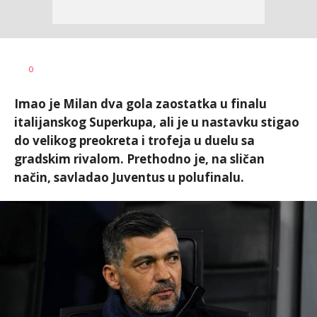
Bojan
AUTOR
0
Jakovljević
Imao je Milan dva gola zaostatka u finalu
italijanskog Superkupa, ali je u nastavku stigao
do velikog preokreta i trofeja u duelu sa
gradskim rivalom. Prethodno je, na sličan
način, savladao Juventus u polufinalu.