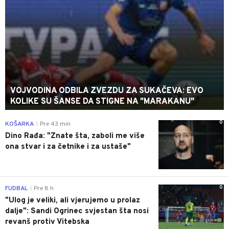
VOJVODINA ODBILA ZVEZDU ZA SUKAČEVA: EVO
KOLIKE SU ŠANSE DA STIGNE NA "MARAKANU"
0
KOŠARKA
Pre 43 min
|
Dino Rađa: "Znate šta, zaboli me više
ona stvar i za četnike i za ustaše"
0
FUDBAL
Pre 8 h
|
"Ulog je veliki, ali vjerujemo u prolaz
dalje": Sandi Ogrinec svjestan šta nosi
revanš protiv Vitebska