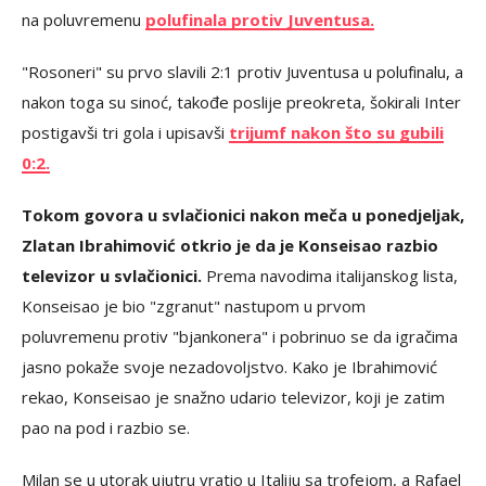
na poluvremenu
polufinala protiv Juventusa.
"Rosoneri" su prvo slavili 2:1 protiv Juventusa u polufinalu, a
nakon toga su sinoć, takođe poslije preokreta, šokirali Inter
postigavši tri gola i upisavši
trijumf nakon što su gubili
0:2.
Tokom govora u svlačionici nakon meča u ponedjeljak,
Zlatan Ibrahimović otkrio je da je Konseisao razbio
televizor u svlačionici.
Prema navodima italijanskog lista,
Konseisao je bio "zgranut" nastupom u prvom
poluvremenu protiv "bjankonera" i pobrinuo se da igračima
jasno pokaže svoje nezadovoljstvo. Kako je Ibrahimović
rekao, Konseisao je snažno udario televizor, koji je zatim
pao na pod i razbio se.
Milan se u utorak ujutru vratio u Italiju sa trofejom, a Rafael