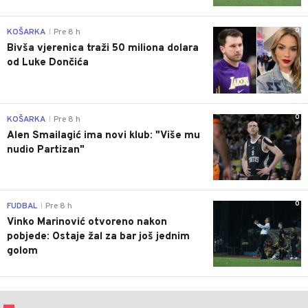
0
KOŠARKA
Pre 8 h
|
Bivša vjerenica traži 50 miliona dolara
od Luke Dončića
0
KOŠARKA
Pre 8 h
|
Alen Smailagić ima novi klub: "Više mu
nudio Partizan"
0
FUDBAL
Pre 8 h
|
Vinko Marinović otvoreno nakon
pobjede: Ostaje žal za bar još jednim
golom