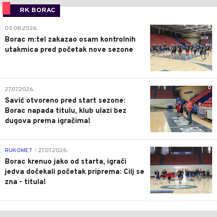
RK BORAC
0
05.08.2026.
Borac m:tel zakazao osam kontrolnih
utakmica pred početak nove sezone
0
27.07.2026.
Savić otvoreno pred start sezone:
Borac napada titulu, klub ulazi bez
dugova prema igračima!
0
RUKOMET
27.07.2026.
|
Borac krenuo jako od starta, igrači
jedva dočekali početak priprema: Cilj se
zna - titula!