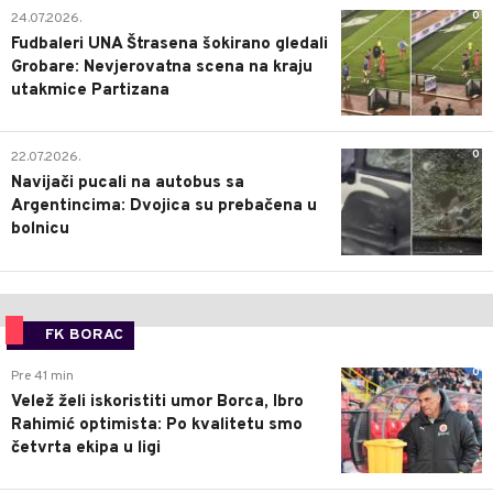
0
24.07.2026.
Fudbaleri UNA Štrasena šokirano gledali
Grobare: Nevjerovatna scena na kraju
utakmice Partizana
0
22.07.2026.
Navijači pucali na autobus sa
Argentincima: Dvojica su prebačena u
bolnicu
FK BORAC
0
Pre 41 min
Velež želi iskoristiti umor Borca, Ibro
Rahimić optimista: Po kvalitetu smo
četvrta ekipa u ligi