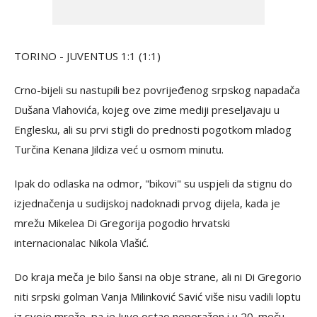
TORINO - JUVENTUS 1:1 (1:1)
Crno-bijeli su nastupili bez povrijeđenog srpskog napadača
Dušana Vlahovića, kojeg ove zime mediji preseljavaju u
Englesku, ali su prvi stigli do prednosti pogotkom mladog
Turčina Kenana Jildiza već u osmom minutu.
Ipak do odlaska na odmor, "bikovi" su uspjeli da stignu do
izjednačenja u sudijskoj nadoknadi prvog dijela, kada je
mrežu Mikelea Di Gregorija pogodio hrvatski
internacionalac Nikola Vlašić.
Do kraja meča je bilo šansi na obje strane, ali ni Di Gregorio
niti srpski golman Vanja Milinković Savić više nisu vadili loptu
iz svoje mreže, pa je Juve ostao neporažen i u 20. meču