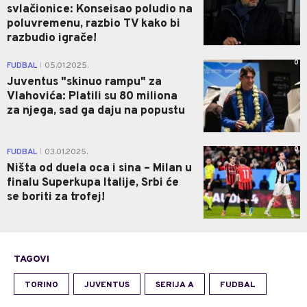
svlačionice: Konseisao poludio na
poluvremenu, razbio TV kako bi
razbudio igrače!
0
FUDBAL
05.01.2025.
|
Juventus "skinuo rampu" za
Vlahovića: Platili su 80 miliona
za njega, sad ga daju na popustu
0
FUDBAL
03.01.2025.
|
Ništa od duela oca i sina – Milan u
finalu Superkupa Italije, Srbi će
se boriti za trofej!
TAGOVI
TORINO
JUVENTUS
SERIJA A
FUDBAL