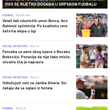
OVO SE RIJETKO DOGAĐA U SRPSKOM FUDBALU
0
FUDBAL
Pre 41 min
|
Velež želi iskoristiti umor Borca, Ibro
Rahimić optimista: Po kvalitetu smo
četvrta ekipa u ligi
0
OSTALI SPORTOVI
Pre 1 h
|
Fonseka se pere zbog izjave o Novaku
Đokoviću: Ponavlja da nije tako mislio,
shvatio šta je napravio
0
OSTALI SPORTOVI
Pre 1 h
|
Odlučujući sati za Janika Sinera: Svi
čekaju da se oglasi iz hotela
0
FUDBAL
Pre 2 h
|