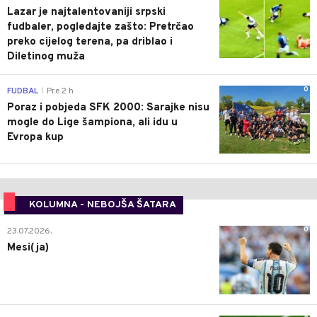
Lazar je najtalentovaniji srpski
fudbaler, pogledajte zašto: Pretrčao
preko cijelog terena, pa driblao i
Diletinog muža
0
FUDBAL
Pre 2 h
|
Poraz i pobjeda SFK 2000: Sarajke nisu
mogle do Lige šampiona, ali idu u
Evropa kup
KOLUMNA - NEBOJŠA ŠATARA
0
23.07.2026.
Mesi(ja)