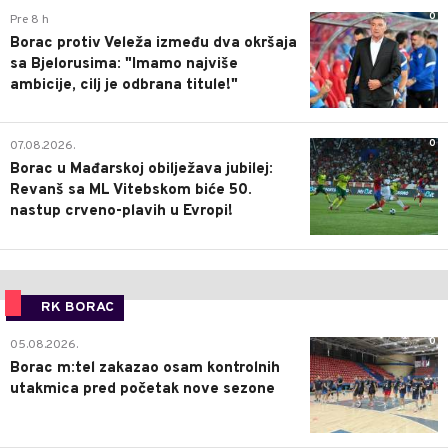
0
Pre 8 h
Borac protiv Veleža između dva okršaja
sa Bjelorusima: "Imamo najviše
ambicije, cilj je odbrana titule!"
0
07.08.2026.
Borac u Mađarskoj obilježava jubilej:
Revanš sa ML Vitebskom biće 50.
nastup crveno-plavih u Evropi!
RK BORAC
0
05.08.2026.
Borac m:tel zakazao osam kontrolnih
utakmica pred početak nove sezone