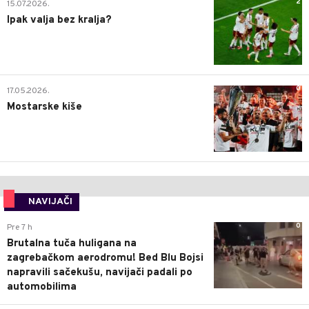
2
15.07.2026.
Ipak valja bez kralja?
0
17.05.2026.
Mostarske kiše
NAVIJAČI
0
Pre 7 h
Brutalna tuča huligana na
zagrebačkom aerodromu! Bed Blu Bojsi
napravili sačekušu, navijači padali po
automobilima