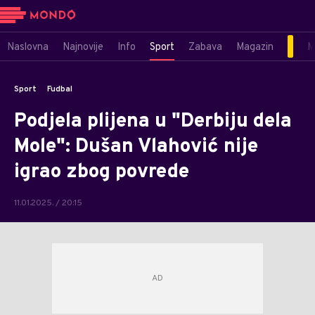
Naslovna
Najnovije
Info
Sport
Zabava
Magazin
M
Sport
Fudbal
Podjela plijena u "Derbiju dela
Mole": Dušan Vlahović nije
igrao zbog povrede
11.01.2025. / 20:15