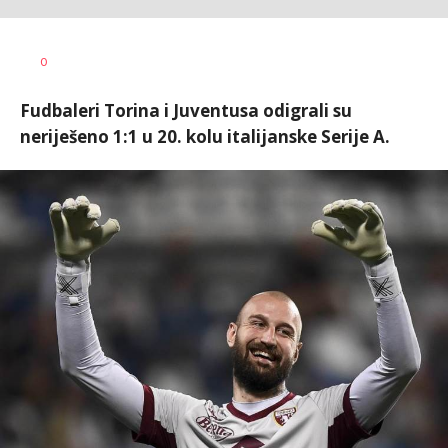
Nebojša
AUTOR
0
Šatara
Fudbaleri Torina i Juventusa odigrali su
neriješeno 1:1 u 20. kolu italijanske Serije A.