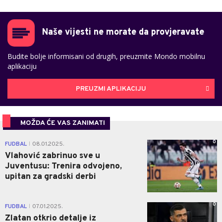
Naše vijesti ne morate da provjeravate
Budite bolje informisani od drugih, preuzmite Mondo mobilnu
aplikaciju
PREUZMI APLIKACIJU
MOŽDA ĆE VAS ZANIMATI
0
FUDBAL
08.01.2025.
|
Vlahović zabrinuo sve u
Juventusu: Trenira odvojeno,
upitan za gradski derbi
0
FUDBAL
07.01.2025.
|
Zlatan otkrio detalje iz