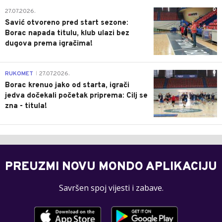
0
27.07.2026.
Savić otvoreno pred start sezone:
Borac napada titulu, klub ulazi bez
dugova prema igračima!
0
RUKOMET
27.07.2026.
|
Borac krenuo jako od starta, igrači
jedva dočekali početak priprema: Cilj se
zna - titula!
PREUZMI NOVU MONDO APLIKACIJU
Savršen spoj vijesti i zabave.