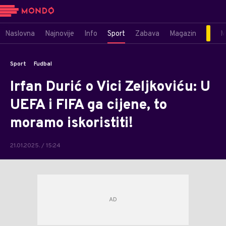
Naslovna
Najnovije
Info
Sport
Zabava
Magazin
M
Sport
Fudbal
Irfan Durić o Vici Zeljkoviću: U
UEFA i FIFA ga cijene, to
moramo iskoristiti!
21.01.2025. / 15:24