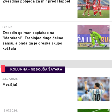
Zvezdina pobjeda za mir pred Hapoel
0
Pre 8 h
Zvezdin golman zaplakao na
"Marakani": Trebinjac dugo čekao
šansu, a onda ga je greška skupo
koštala
KOLUMNA - NEBOJŠA ŠATARA
0
23.07.2026.
Mesi(ja)
2
15.07.2026.