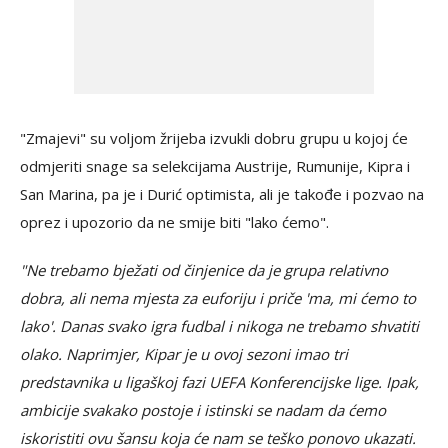
"Zmajevi" su voljom žrijeba izvukli dobru grupu u kojoj će
odmjeriti snage sa selekcijama Austrije, Rumunije, Kipra i
San Marina, pa je i Durić optimista, ali je takođe i pozvao na
oprez i upozorio da ne smije biti "lako ćemo".
"Ne trebamo bježati od činjenice da je grupa relativno
dobra, ali nema mjesta za euforiju i priče 'ma, mi ćemo to
lako'. Danas svako igra fudbal i nikoga ne trebamo shvatiti
olako. Naprimjer, Kipar je u ovoj sezoni imao tri
predstavnika u ligaškoj fazi UEFA Konferencijske lige. Ipak,
ambicije svakako postoje i istinski se nadam da ćemo
iskoristiti ovu šansu koja će nam se teško ponovo ukazati.