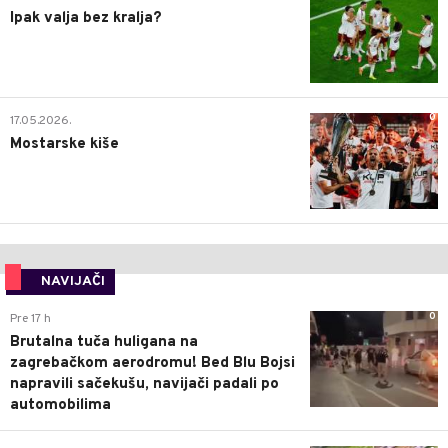
Ipak valja bez kralja?
0
17.05.2026.
Mostarske kiše
NAVIJAČI
0
Pre 17 h
Brutalna tuča huligana na
zagrebačkom aerodromu! Bed Blu Bojsi
napravili sačekušu, navijači padali po
automobilima