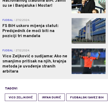
Nacionalnog stadiona BiH: Javili
su se i Banjaluka i Mostar!
0
FUDBAL
27.12.2024.
|
FS BiH uskoro mijenja statut:
Predsjednik će moći biti na
poziciji tri mandata
0
FUDBAL
27.12.2024.
|
Vico Zeljković o sudijama: Ako ne
smanjimo pritisak na njih, krajnja
metoda je uvođenje stranih
arbitara
TAGOVI
VICO ZELJKOVIĆ
IRFAN DURIĆ
FUDBALSKI SAVEZ BIH