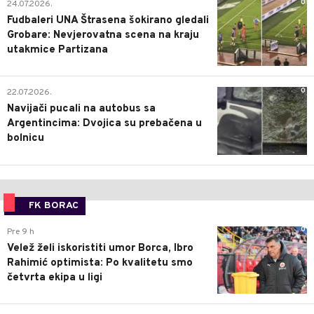
0
24.07.2026.
Fudbaleri UNA Štrasena šokirano gledali
Grobare: Nevjerovatna scena na kraju
utakmice Partizana
0
22.07.2026.
Navijači pucali na autobus sa
Argentincima: Dvojica su prebačena u
bolnicu
FK BORAC
0
Pre 9 h
Velež želi iskoristiti umor Borca, Ibro
Rahimić optimista: Po kvalitetu smo
četvrta ekipa u ligi