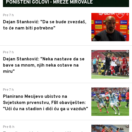
PONIŠTENI GOLOVI - MREŽE MIROVALE
0
Pre 7 h
Dejan Stanković: "Da se bude zvezdaš,
to će nam biti potrebno"
0
Pre 7 h
Dejan Stanković: "Neka nastave da se
bave sa mnom, njih neka ostave na
miru"
0
Pre 7 h
Planirano Mesijevo ubistvo na
Svjetskom prvenstvu, FBI obaviješten:
"Ući ću na stadion i dići ću ga u vazduh"
0
Pre 8 h