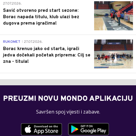
0
27.07.2026.
Savić otvoreno pred start sezone:
Borac napada titulu, klub ulazi bez
dugova prema igračima!
0
RUKOMET
27.07.2026.
|
Borac krenuo jako od starta, igrači
jedva dočekali početak priprema: Cilj se
zna - titula!
PREUZMI NOVU MONDO APLIKACIJU
Savršen spoj vijesti i zabave.