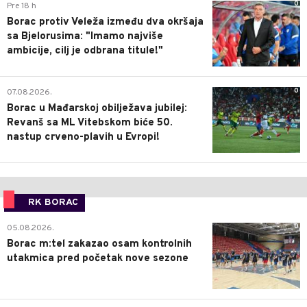
0
Pre 18 h
Borac protiv Veleža između dva okršaja
sa Bjelorusima: "Imamo najviše
ambicije, cilj je odbrana titule!"
0
07.08.2026.
Borac u Mađarskoj obilježava jubilej:
Revanš sa ML Vitebskom biće 50.
nastup crveno-plavih u Evropi!
RK BORAC
0
05.08.2026.
Borac m:tel zakazao osam kontrolnih
utakmica pred početak nove sezone