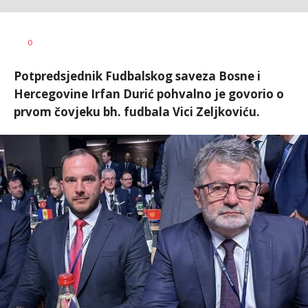
Nebojša
AUTOR
0
Šatara
Potpredsjednik Fudbalskog saveza Bosne i
Hercegovine Irfan Durić pohvalno je govorio o
prvom čovjeku bh. fudbala Vici Zeljkoviću.