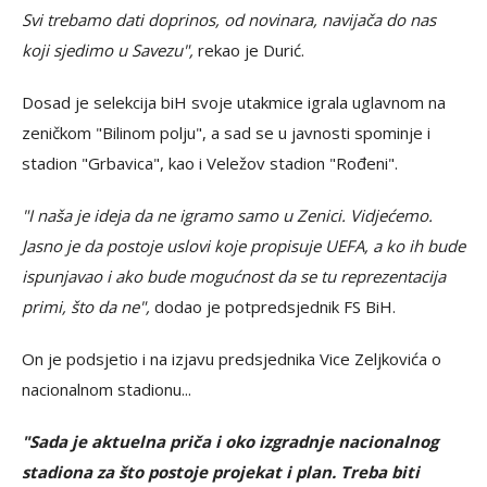
Svi trebamo dati doprinos, od novinara, navijača do nas
koji sjedimo u Savezu",
rekao je Durić.
Dosad je selekcija biH svoje utakmice igrala uglavnom na
zeničkom "Bilinom polju", a sad se u javnosti spominje i
stadion "Grbavica", kao i Veležov stadion "Rođeni".
"I naša je ideja da ne igramo samo u Zenici. Vidjećemo.
Jasno je da postoje uslovi koje propisuje UEFA, a ko ih bude
ispunjavao i ako bude mogućnost da se tu reprezentacija
primi, što da ne",
dodao je potpredsjednik FS BiH.
On je podsjetio i na izjavu predsjednika Vice Zeljkovića o
nacionalnom stadionu...
"Sada je aktuelna priča i oko izgradnje nacionalnog
stadiona za što postoje projekat i plan. Treba biti