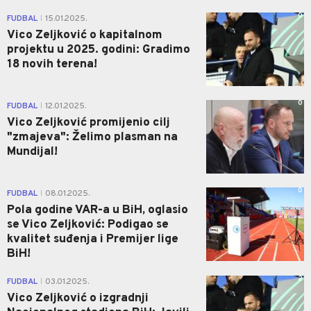
0
FUDBAL
15.01.2025.
|
Vico Zeljković o kapitalnom
projektu u 2025. godini: Gradimo
18 novih terena!
0
FUDBAL
12.01.2025.
|
Vico Zeljković promijenio cilj
"zmajeva": Želimo plasman na
Mundijal!
0
FUDBAL
08.01.2025.
|
Pola godine VAR-a u BiH, oglasio
se Vico Zeljković: Podigao se
kvalitet suđenja i Premijer lige
BiH!
2
FUDBAL
03.01.2025.
|
Vico Zeljković o izgradnji