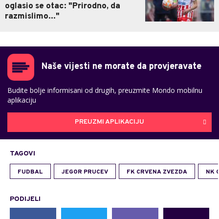
oglasio se otac: "Prirodno, da
razmislimo..."
Naše vijesti ne morate da provjeravate
Budite bolje informisani od drugih, preuzmite Mondo mobilnu
aplikaciju
PREUZMI APLIKACIJU
TAGOVI
FUDBAL
JEGOR PRUCEV
FK CRVENA ZVEZDA
NK 
PODIJELI