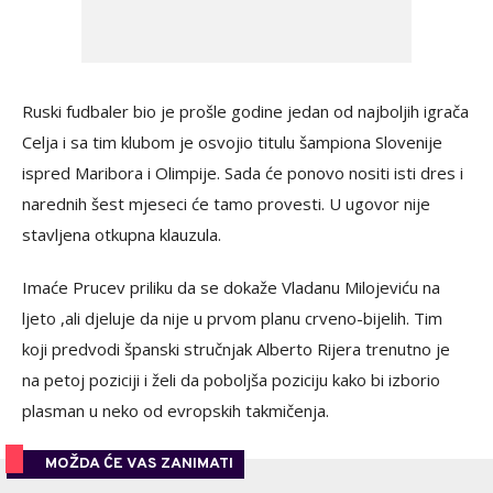
Ruski fudbaler bio je prošle godine jedan od najboljih igrača
Celja i sa tim klubom je osvojio titulu šampiona Slovenije
ispred Maribora i Olimpije. Sada će ponovo nositi isti dres i
narednih šest mjeseci će tamo provesti. U ugovor nije
stavljena otkupna klauzula.
Imaće Prucev priliku da se dokaže Vladanu Milojeviću na
ljeto ,ali djeluje da nije u prvom planu crveno-bijelih. Tim
koji predvodi španski stručnjak Alberto Rijera trenutno je
na petoj poziciji i želi da poboljša poziciju kako bi izborio
plasman u neko od evropskih takmičenja.
MOŽDA ĆE VAS ZANIMATI