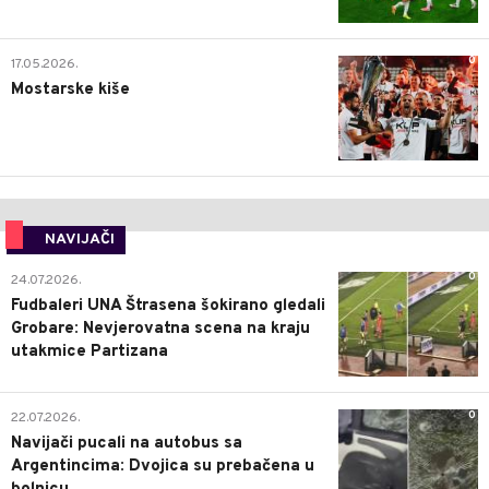
0
17.05.2026.
Mostarske kiše
NAVIJAČI
0
24.07.2026.
Fudbaleri UNA Štrasena šokirano gledali
Grobare: Nevjerovatna scena na kraju
utakmice Partizana
0
22.07.2026.
Navijači pucali na autobus sa
Argentincima: Dvojica su prebačena u