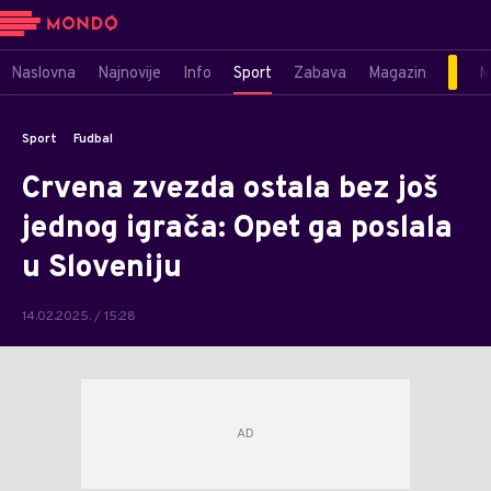
Naslovna
Najnovije
Info
Sport
Zabava
Magazin
M
Sport
Fudbal
Crvena zvezda ostala bez još
jednog igrača: Opet ga poslala
u Sloveniju
14.02.2025. / 15:28