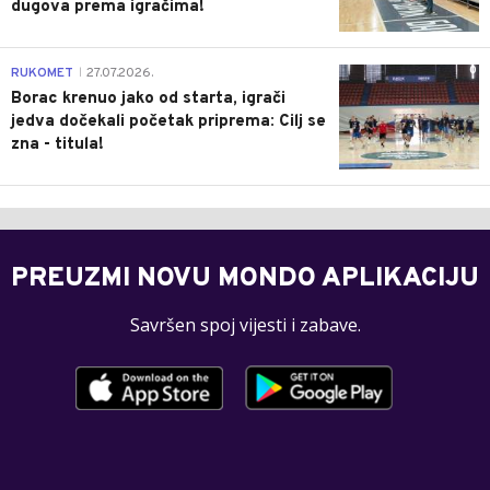
dugova prema igračima!
0
RUKOMET
27.07.2026.
|
Borac krenuo jako od starta, igrači
jedva dočekali početak priprema: Cilj se
zna - titula!
PREUZMI NOVU MONDO APLIKACIJU
Savršen spoj vijesti i zabave.