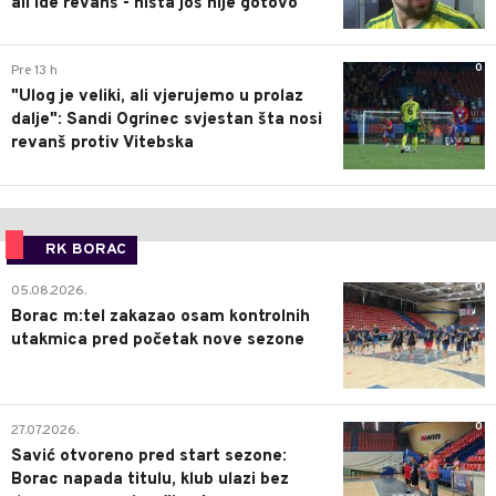
ali ide revanš - ništa još nije gotovo
0
Pre 13 h
"Ulog je veliki, ali vjerujemo u prolaz
dalje": Sandi Ogrinec svjestan šta nosi
revanš protiv Vitebska
RK BORAC
0
05.08.2026.
Borac m:tel zakazao osam kontrolnih
utakmica pred početak nove sezone
0
27.07.2026.
Savić otvoreno pred start sezone:
Borac napada titulu, klub ulazi bez