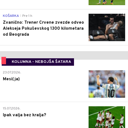
0
KOŠARKA
Pre 1 h
|
Zvanično: Trener Crvene zvezde odveo
Alekseja Pokuševskog 1300 kilometara
od Beograda
KOLUMNA - NEBOJŠA ŠATARA
0
23.07.2026.
Mesi(ja)
2
15.07.2026.
Ipak valja bez kralja?