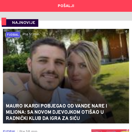
POŠALJI
NAJNOVIJE
0
Pre 51 min
FUDBAL
MAURO IKARDI POBJEGAO OD VANDE NARE I
MILIONA: SA NOVOM DJEVOJKOM OTIŠAO U
RADNIČKI KLUB DA IGRA ZA SIĆU
0
FUDBAL
Pre 58 min
|