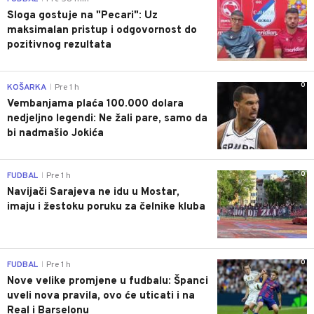
Sloga gostuje na "Pecari": Uz
maksimalan pristup i odgovornost do
pozitivnog rezultata
0
KOŠARKA
Pre 1 h
|
Vembanjama plaća 100.000 dolara
nedjeljno legendi: Ne žali pare, samo da
bi nadmašio Jokića
0
FUDBAL
Pre 1 h
|
Navijači Sarajeva ne idu u Mostar,
imaju i žestoku poruku za čelnike kluba
0
FUDBAL
Pre 1 h
|
Nove velike promjene u fudbalu: Španci
uveli nova pravila, ovo će uticati i na
Real i Barselonu