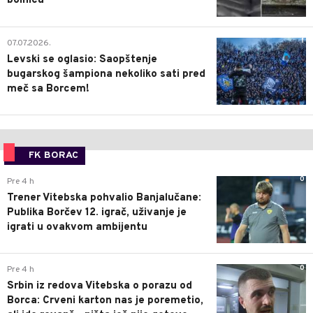
bolnicu
1
07.07.2026.
Levski se oglasio: Saopštenje
bugarskog šampiona nekoliko sati pred
meč sa Borcem!
FK BORAC
0
Pre 4 h
Trener Vitebska pohvalio Banjalučane:
Publika Borčev 12. igrač, uživanje je
igrati u ovakvom ambijentu
0
Pre 4 h
Srbin iz redova Vitebska o porazu od
Borca: Crveni karton nas je poremetio,