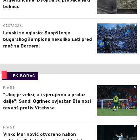
Argentincima: Dvojica su prebačena u
bolnicu
1
07.07.2026.
Levski se oglasio: Saopštenje
bugarskog šampiona nekoliko sati pred
meč sa Borcem!
FK BORAC
0
Pre 5 h
"Ulog je veliki, ali vjerujemo u prolaz
dalje": Sandi Ogrinec svjestan šta nosi
revanš protiv Vitebska
0
Pre 6 h
Vinko Marinović otvoreno nakon