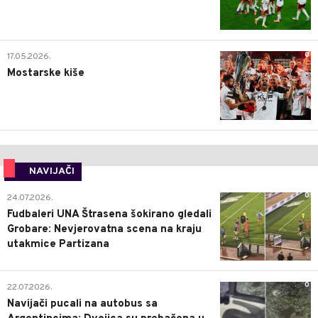
0
17.05.2026.
Mostarske kiše
NAVIJAČI
0
24.07.2026.
Fudbaleri UNA Štrasena šokirano gledali
Grobare: Nevjerovatna scena na kraju
utakmice Partizana
0
22.07.2026.
Navijači pucali na autobus sa