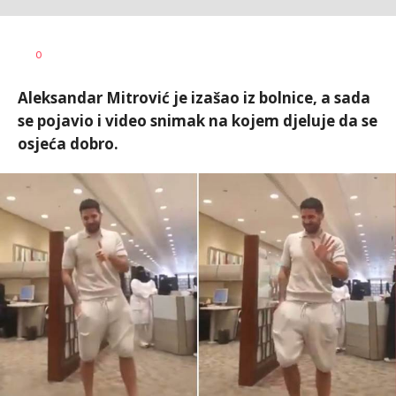
Bojan
AUTOR
0
Jakovljević
Aleksandar Mitrović je izašao iz bolnice, a sada
se pojavio i video snimak na kojem djeluje da se
osjeća dobro.