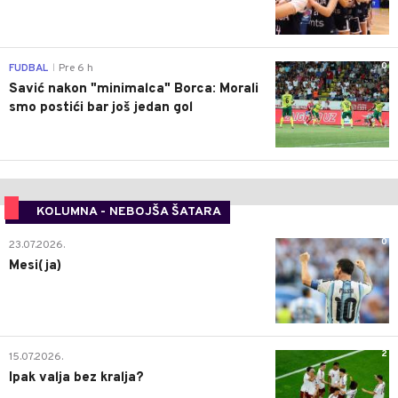
0
FUDBAL
Pre 6 h
|
Savić nakon "minimalca" Borca: Morali
smo postići bar još jedan gol
KOLUMNA - NEBOJŠA ŠATARA
0
23.07.2026.
Mesi(ja)
2
15.07.2026.
Ipak valja bez kralja?