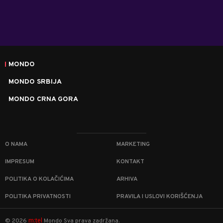
MONDO
MONDO SRBIJA
MONDO CRNA GORA
O NAMA
MARKETING
IMPRESUM
KONTAKT
POLITIKA O KOLAČIĆIMA
ARHIVA
POLITIKA PRIVATNOSTI
PRAVILA I USLOVI KORIŠĆENJA
m:tel
©
2026
Mondo
Sva prava zadržana.