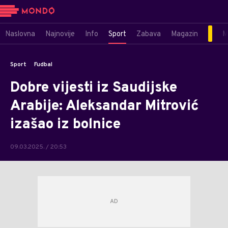
Naslovna
Najnovije
Info
Sport
Zabava
Magazin
M
Sport
Fudbal
Dobre vijesti iz Saudijske
Arabije: Aleksandar Mitrović
izašao iz bolnice
09.03.2025. / 20:53