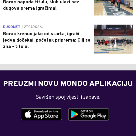
Borac napada titulu, klub ulazi bez
dugova prema igračima!
0
RUKOMET
27.07.2026.
|
Borac krenuo jako od starta, igrači
jedva dočekali početak priprema: Cilj se
zna - titula!
PREUZMI NOVU MONDO APLIKACIJU
Savršen spoj vijesti i zabave.