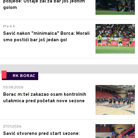
pobjede: Ostaje žal za bar još jednim
golom
0
Pre 6 h
Savić nakon "minimalca" Borca: Morali
smo postići bar još jedan gol
RK BORAC
0
05.08.2026.
Borac m:tel zakazao osam kontrolnih
utakmica pred početak nove sezone
0
27.07.2026.
Savić otvoreno pred start sezone: