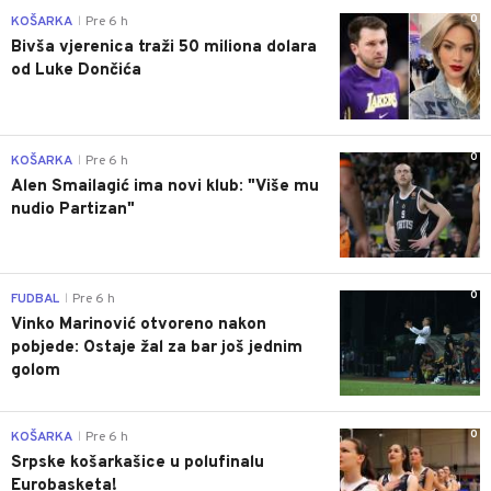
0
KOŠARKA
Pre 6 h
|
Bivša vjerenica traži 50 miliona dolara
od Luke Dončića
0
KOŠARKA
Pre 6 h
|
Alen Smailagić ima novi klub: "Više mu
nudio Partizan"
0
FUDBAL
Pre 6 h
|
Vinko Marinović otvoreno nakon
pobjede: Ostaje žal za bar još jednim
golom
0
KOŠARKA
Pre 6 h
|
Srpske košarkašice u polufinalu
Eurobasketa!