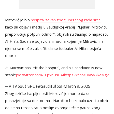
Mitrović je bio
hospitalizovan zbog ubrzanog rada srca
,
kako su objavili mediji u Saudijskoj Arabiji. "Ljekari Mitroviću
preporučuju potpuni odmor", objavili su Saudijci o napadaču
Al-Hiala. Sada se pojavio snimak na kojem je Mitrović i na
njemu se može zaključiti da se fudbaler Al-Hilala osjeća
dobro.
⚠️ Mitrovic has left the hospital, and his condition is now
stable
pic.twitter.com/IEpxnBsP4I
https://t.co/Uywv7kaMgZ
March 9, 2025
— All About SPL (@Saudifutbol)
Zbog fizičke iscrpljenosti Mitrović je morao da se
posavjetuje sa doktorima... Naročito bi trebalo uzeti u obzir
da se na teren vratio poslije dvomjesečne pauze zbog