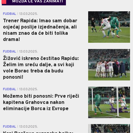
MOŽDA ĆE VAS ZANIMATI
0
FUDBAL
13.03.2025.
|
Trener Rapida: Imao sam dobar
osjećaj poslije izjednačenja, ali
nisam znao da će biti tolika
drama!
0
FUDBAL
13.03.2025.
|
Žižović iskreno čestitao Rapidu:
Želim im sreću dalje, a svi koji
vole Borac treba da budu
ponosni!
1
FUDBAL
13.03.2025.
|
Možemo biti ponosni: Prve riječi
kapitena Grahovca nakon
eliminacije Borca iz Evrope
2
FUDBAL
13.03.2025.
|