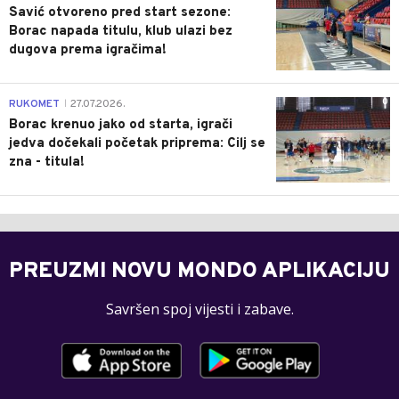
Savić otvoreno pred start sezone:
Borac napada titulu, klub ulazi bez
dugova prema igračima!
0
RUKOMET
27.07.2026.
|
Borac krenuo jako od starta, igrači
jedva dočekali početak priprema: Cilj se
zna - titula!
PREUZMI NOVU MONDO APLIKACIJU
Savršen spoj vijesti i zabave.