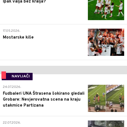
Ipak valja bez kralja?
0
17.05.2026.
Mostarske kiše
NAVIJAČI
0
24.07.2026.
Fudbaleri UNA Štrasena šokirano gledali
Grobare: Nevjerovatna scena na kraju
utakmice Partizana
0
22.07.2026.