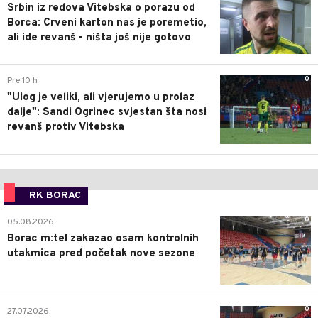
Srbin iz redova Vitebska o porazu od
Borca: Crveni karton nas je poremetio,
ali ide revanš - ništa još nije gotovo
0
Pre 10 h
"Ulog je veliki, ali vjerujemo u prolaz
dalje": Sandi Ogrinec svjestan šta nosi
revanš protiv Vitebska
RK BORAC
0
05.08.2026.
Borac m:tel zakazao osam kontrolnih
utakmica pred početak nove sezone
0
27.07.2026.