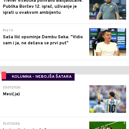
Trener Vitebska pohvalio Banjalučane:
Publika Borčev 12. igrač, uživanje je
igrati u ovakvom ambijentu
0
Pre 1 h
Saša Ilić opominje Dembu Seka: "Vidio
sam i ja, ne dešava se prvi put"
KOLUMNA - NEBOJŠA ŠATARA
0
23.07.2026.
Mesi(ja)
2
15.07.2026.