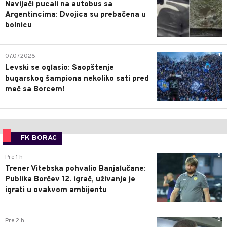
Navijači pucali na autobus sa
Argentincima: Dvojica su prebačena u
bolnicu
1
07.07.2026.
Levski se oglasio: Saopštenje
bugarskog šampiona nekoliko sati pred
meč sa Borcem!
FK BORAC
0
Pre 1 h
Trener Vitebska pohvalio Banjalučane:
Publika Borčev 12. igrač, uživanje je
igrati u ovakvom ambijentu
0
Pre 2 h