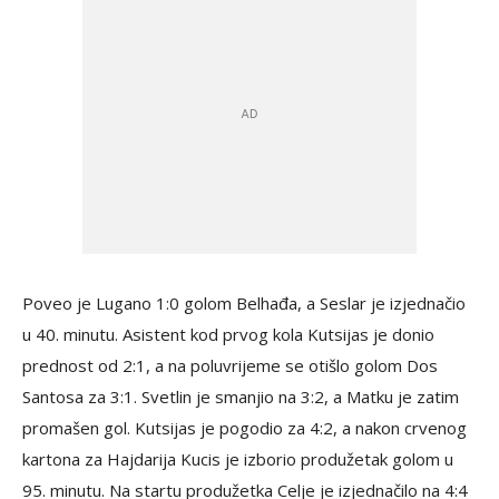
Poveo je Lugano 1:0 golom Belhađa, a Seslar je izjednačio
u 40. minutu. Asistent kod prvog kola Kutsijas je donio
prednost od 2:1, a na poluvrijeme se otišlo golom Dos
Santosa za 3:1. Svetlin je smanjio na 3:2, a Matku je zatim
promašen gol. Kutsijas je pogodio za 4:2, a nakon crvenog
kartona za Hajdarija Kucis je izborio produžetak golom u
95. minutu. Na startu produžetka Celje je izjednačilo na 4:4