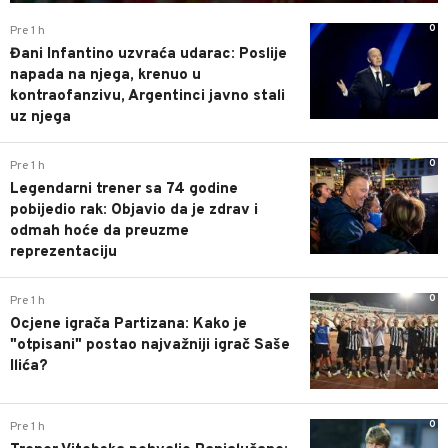
0
Pre 1 h
Đani Infantino uzvraća udarac: Poslije
napada na njega, krenuo u
kontraofanzivu, Argentinci javno stali
uz njega
0
Pre 1 h
Legendarni trener sa 74 godine
pobijedio rak: Objavio da je zdrav i
odmah hoće da preuzme
reprezentaciju
0
Pre 1 h
Ocjene igrača Partizana: Kako je
"otpisani" postao najvažniji igrač Saše
Ilića?
0
Pre 1 h