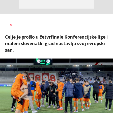
Bojan
AUTOR
0
Jakovljević
Celje je prošlo u četvrfinale Konferencijske lige i
maleni slovenački grad nastavlja svoj evropski
san.