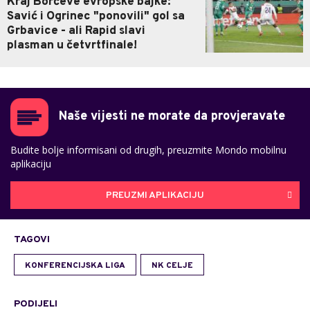
Kraj Borčeve evropske bajke:
Savić i Ogrinec "ponovili" gol sa
Grbavice - ali Rapid slavi
plasman u četvrtfinale!
Naše vijesti ne morate da provjeravate
Budite bolje informisani od drugih, preuzmite Mondo mobilnu
aplikaciju
PREUZMI APLIKACIJU
TAGOVI
KONFERENCIJSKA LIGA
NK CELJE
PODIJELI