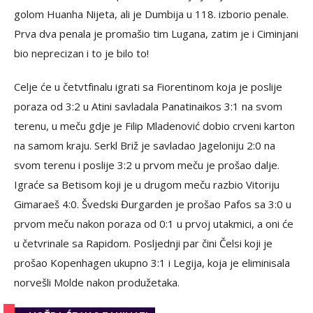
golom Huanha Nijeta, ali je Dumbija u 118. izborio penale.
Prva dva penala je promašio tim Lugana, zatim je i Ciminjani
bio neprecizan i to je bilo to!
Celje će u četvtfinalu igrati sa Fiorentinom koja je poslije
poraza od 3:2 u Atini savladala Panatinaikos 3:1 na svom
terenu, u meču gdje je Filip Mladenović dobio crveni karton
na samom kraju. Serkl Briž je savladao Jageloniju 2:0 na
svom terenu i poslije 3:2 u prvom meču je prošao dalje.
Igraće sa Betisom koji je u drugom meču razbio Vitoriju
Gimaraeš 4:0. Švedski Đurgarden je prošao Pafos sa 3:0 u
prvom meču nakon poraza od 0:1 u prvoj utakmici, a oni će
u četvrinale sa Rapidom. Posljednji par čini Čelsi koji je
prošao Kopenhagen ukupno 3:1 i Legija, koja je eliminisala
norvešli Molde nakon produžetaka.