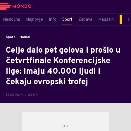
Naslovna
Najnovije
Info
Sport
Zabava
Magazin
M
Sport
Fudbal
Celje dalo pet golova i prošlo u
četvrtfinale Konferencijske
lige: Imaju 40.000 ljudi i
čekaju evropski trofej
14.03.2025. / 09:08