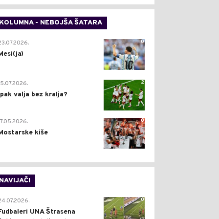
KOLUMNA - NEBOJŠA ŠATARA
0
23.07.2026.
Mesi(ja)
2
15.07.2026.
Ipak valja bez kralja?
0
17.05.2026.
Mostarske kiše
NAVIJAČI
0
24.07.2026.
Fudbaleri UNA Štrasena