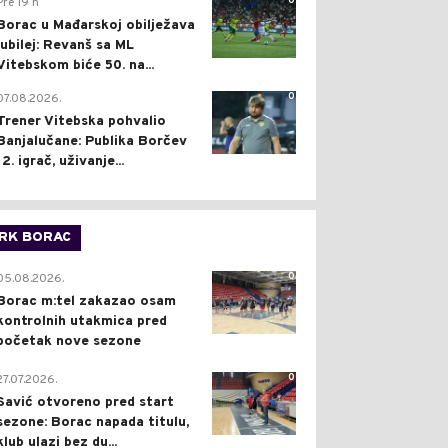
0
Pre 19 h
Borac u Mađarskoj obilježava
jubilej: Revanš sa ML
Vitebskom biće 50. na...
0
07.08.2026.
Trener Vitebska pohvalio
Banjalučane: Publika Borčev
12. igrač, uživanje...
RK BORAC
0
05.08.2026.
Borac m:tel zakazao osam
kontrolnih utakmica pred
početak nove sezone
0
27.07.2026.
Savić otvoreno pred start
sezone: Borac napada titulu,
klub ulazi bez du...