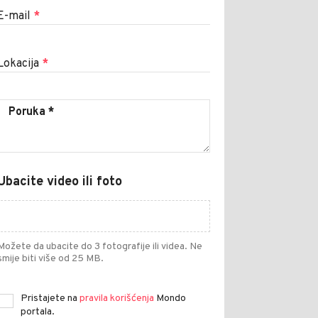
E-mail
*
Lokacija
*
Ubacite video ili foto
Možete da ubacite do 3 fotografije ili videa. Ne
smije biti više od 25 MB.
Pristajete na
pravila korišćenja
Mondo
portala.