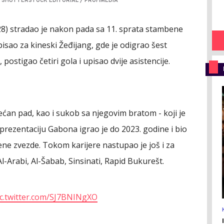
 SHUTTERSTOCK EDITORIAL / PROFIMEDIA
8) stradao je nakon pada sa 11. sprata stambene
sao za kineski Žeđijang, gde je odigrao šest
ostigao četiri gola i upisao dvije asistencije.
ećan pad, kao i sukob sa njegovim bratom - koji je
eprezentaciju Gabona igrao je do 2023. godine i bio
ne zvezde. Tokom karijere nastupao je još i za
Al-Arabi, Al-Šabab, Sinsinati, Rapid Bukurešt.
ic.twitter.com/SJ7BNINgXO