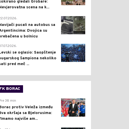
šokirano gledali Grobare:
Nevjerovatna scena na k...
0
22.07.2026.
Navijači pucali na autobus sa
Argentincima: Dvojica su
prebačena u bolnicu
1
07.07.2026.
Levski se oglasio: Saopštenje
bugarskog šampiona nekoliko
sati pred meč ...
FK BORAC
0
Pre 38 min
Borac protiv Veleža između
dva okršaja sa Bjelorusima:
"Imamo najviše am...