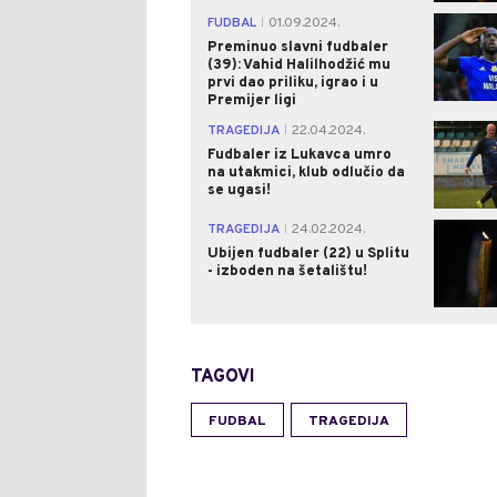
FUDBAL
01.09.2024.
|
Preminuo slavni fudbaler
(39): Vahid Halilhodžić mu
prvi dao priliku, igrao i u
Premijer ligi
TRAGEDIJA
22.04.2024.
|
Fudbaler iz Lukavca umro
na utakmici, klub odlučio da
se ugasi!
TRAGEDIJA
24.02.2024.
|
Ubijen fudbaler (22) u Splitu
- izboden na šetalištu!
TAGOVI
FUDBAL
TRAGEDIJA