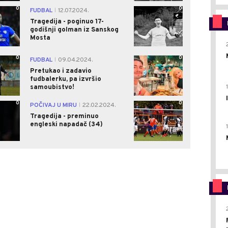
0
0
FUDBAL
12.07.2024.
|
Tragedija - poginuo 17-
godišnji golman iz Sanskog
Mosta
0
0
FUDBAL
09.04.2024.
|
Pretukao i zadavio
fudbalerku, pa izvršio
samoubistvo!
0
0
POČIVAJ U MIRU
22.02.2024.
|
Tragedija - preminuo
engleski napadač (34)