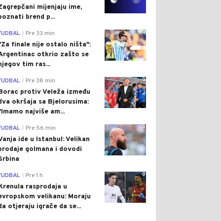
Zagrepčani mijenjaju ime,
poznati brend p...
0
FUDBAL
Pre 33 min
|
"Za finale nije ostalo ništa":
Argentinac otkrio zašto se
njegov tim ras...
0
FUDBAL
Pre 38 min
|
Borac protiv Veleža između
dva okršaja sa Bjelorusima:
"Imamo najviše am...
0
FUDBAL
Pre 56 min
|
Vanja ide u Istanbul: Velikan
prodaje golmana i dovodi
Srbina
0
FUDBAL
Pre 1 h
|
Krenula rasprodaja u
evropskom velikanu: Moraju
da otjeraju igrače da se...