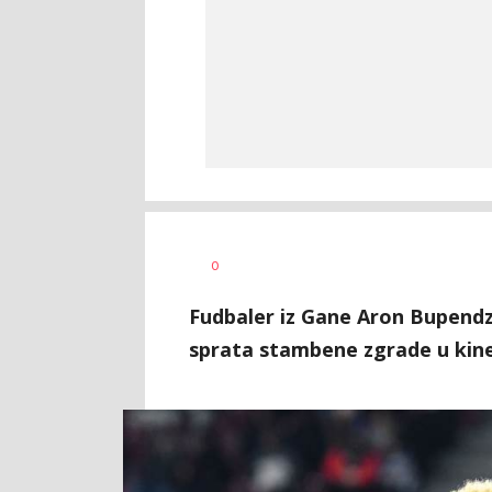
Dragan
AUTOR
0
Šutvić
Fudbaler iz Gane Aron Bupendz
sprata stambene zgrade u ki