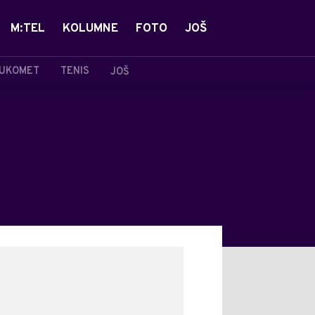
M:TEL
KOLUMNE
FOTO
JOŠ
UKOMET
TENIS
JOŠ