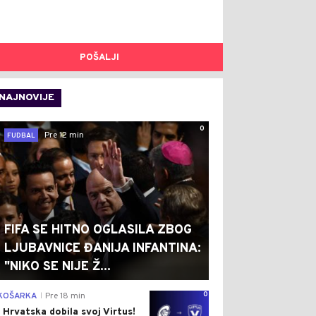
POŠALJI
NAJNOVIJE
0
Pre 12 min
FUDBAL
FIFA SE HITNO OGLASILA ZBOG
LJUBAVNICE ĐANIJA INFANTINA:
"NIKO SE NIJE Ž...
0
KOŠARKA
Pre 18 min
|
I Hrvatska dobila svoj Virtus!