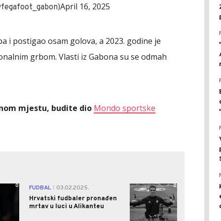
April 16, 2025
@fegafoot_gabon)
pa i postigao osam golova, a 2023. godine je
cionalnim grbom. Vlasti iz Gabona su se odmah
ednom mjestu, budite dio
Mondo sportske
0
0
FUDBAL
03.02.2025.
|
Hrvatski fudbaler pronađen
mrtav u luci u Alikanteu