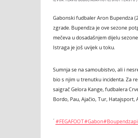
IZVOR: FLAVIU BUBOI/NURPHOTO/SHUTTERSTO /
Gabonski fudbaler Aron Bupendza (2
zgrade. Bupendza je ove sezone potpi
mečeva u dosadašnjem dijelu sezone, p
Istraga je još uvijek u toku.
Sumnja se na samoubistvo, ali i nesr
bio s njim u trenutku incidenta. Za r
saigrač Gelora Kange, fudbalera Crve
Bordo, Pau, Ajačio, Tur, Hatajsport, 
️ ́ ️
#FEGAFOOT
#Gabon
#Boupendza
p