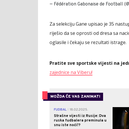
— Fédération Gabonaise de Football (
Za selekciju Gane upisao je 35 nastu
riješio da se oprosti od dresa sa na
oglasile i čekaju se rezultati istrage.
Pratite sve sportske vijesti na j
zajednice na Viberu!
MOŽDA ĆE VAS ZANIMATI
FUDBAL
18.02.2025.
|
Strašne vijesti iz Rusije: Dva
ruska fudbalera preminula u
snu iste noći!?