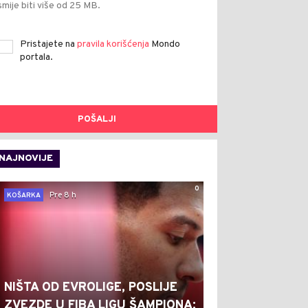
smije biti više od 25 MB.
Pristajete na
pravila korišćenja
Mondo
portala.
POŠALJI
NAJNOVIJE
0
Pre 8 h
KOŠARKA
NIŠTA OD EVROLIGE, POSLIJE
ZVEZDE U FIBA LIGU ŠAMPIONA: