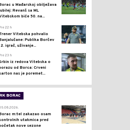
Borac u Mađarskoj obilježava
jubilej: Revanš sa ML
Vitebskom biće 50. na...
0
Pre 22 h
Trener Vitebska pohvalio
Banjalučane: Publika Borčev
12. igrač, uživanje...
0
Pre 23 h
Srbin iz redova Vitebska o
porazu od Borca: Crveni
karton nas je poremet...
RK BORAC
0
05.08.2026.
Borac m:tel zakazao osam
kontrolnih utakmica pred
početak nove sezone