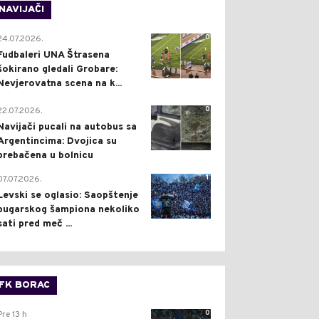
NAVIJAČI
0
24.07.2026.
Fudbaleri UNA Štrasena
šokirano gledali Grobare:
Nevjerovatna scena na k...
0
22.07.2026.
Navijači pucali na autobus sa
Argentincima: Dvojica su
prebačena u bolnicu
1
07.07.2026.
Levski se oglasio: Saopštenje
bugarskog šampiona nekoliko
sati pred meč ...
FK BORAC
0
Pre 13 h