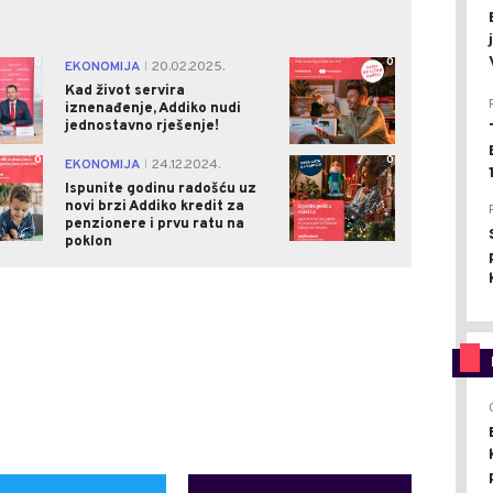
0
0
EKONOMIJA
20.02.2025.
|
Kad život servira
iznenađenje, Addiko nudi
jednostavno rješenje!
0
0
EKONOMIJA
24.12.2024.
|
Ispunite godinu radošću uz
novi brzi Addiko kredit za
penzionere i prvu ratu na
poklon