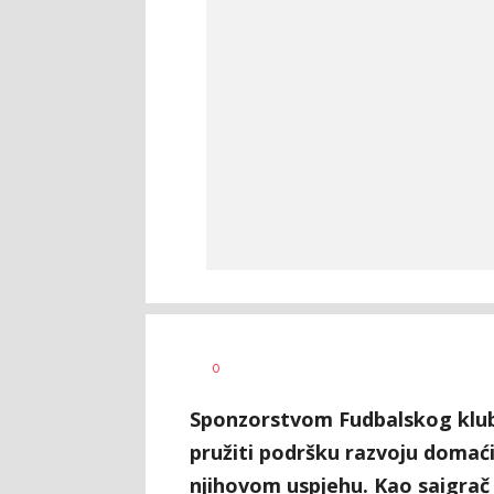
Dragan
AUTOR
0
Šutvić
Sponzorstvom Fudbalskog klub
pružiti podršku razvoju domaći
njihovom uspjehu. Kao saigrač