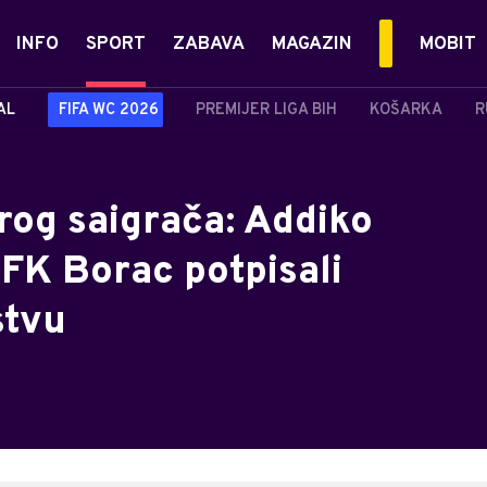
INFO
SPORT
ZABAVA
MAGAZIN
MOBIT
AL
FIFA WC 2026
PREMIJER LIGA BIH
KOŠARKA
R
rog saigrača: Addiko
FK Borac potpisali
stvu