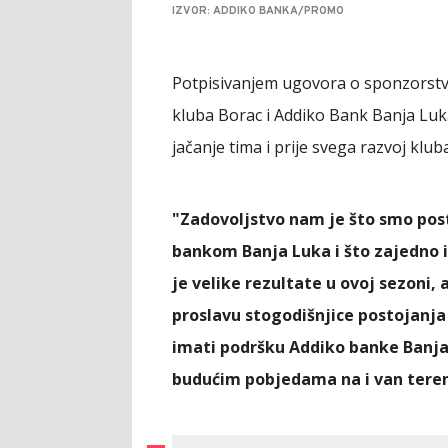
IZVOR: ADDIKO BANKA/PROMO
Potpisivanjem ugovora o sponzorstv
kluba Borac i Addiko Bank Banja Luka
jačanje tima i prije svega razvoj kluba
"Zadovoljstvo nam je što smo post
bankom Banja Luka i što zajedno 
je velike rezultate u ovoj sezoni,
proslavu stogodišnjice postojanja
imati podršku Addiko banke Banja
budućim
pobjedama na i van tere