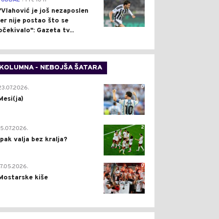
FUDBAL
Pre 10 h
"Vlahović je još nezaposlen
jer nije postao što se
očekivalo": Gazeta tv...
KOLUMNA - NEBOJŠA ŠATARA
0
23.07.2026.
Mesi(ja)
2
15.07.2026.
Ipak valja bez kralja?
0
17.05.2026.
Mostarske kiše