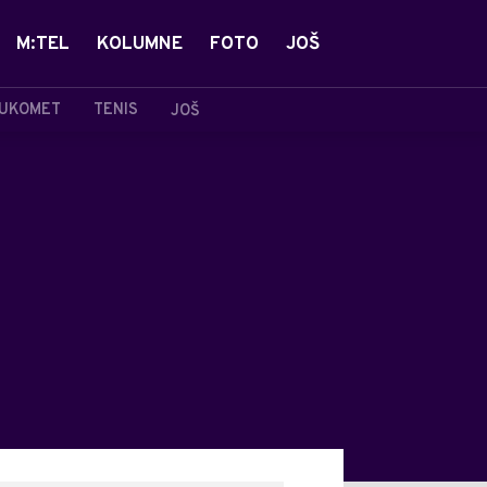
M:TEL
KOLUMNE
FOTO
JOŠ
UKOMET
TENIS
JOŠ