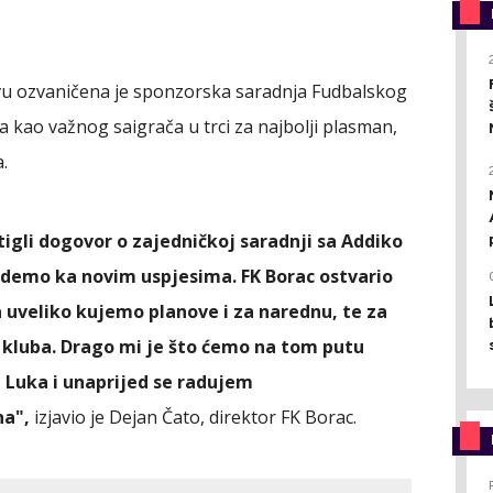
u ozvaničena je sponzorska saradnja Fudbalskog
 kao važnog saigrača u trci za najbolji plasman,
.
igli dogovor o zajedničkoj saradnji sa Addiko
idemo ka novim uspjesima. FK Borac ostvario
 a uveliko kujemo planove i za narednu, te za
 kluba. Drago mi je što ćemo na tom putu
 Luka i unaprijed se radujem
na",
izjavio je Dejan Čato, direktor FK Borac.