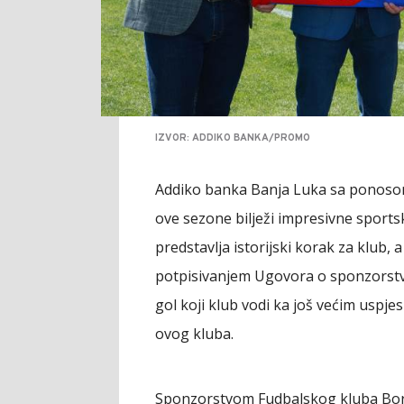
IZVOR: ADDIKO BANKA/PROMO
Addiko banka Banja Luka sa ponoso
ove sezone bilježi impresivne sports
predstavlja istorijski korak za klub,
potpisivanjem Ugovora o sponzorstvu
gol koji klub vodi ka još većim uspjesi
ovog kluba.
Sponzorstvom Fudbalskog kluba Bora