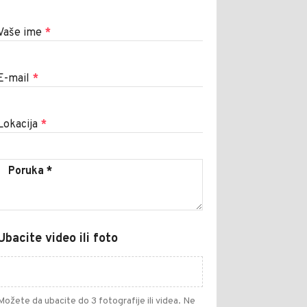
Vaše ime
*
E-mail
*
Lokacija
*
Ubacite video ili foto
Možete da ubacite do 3 fotografije ili videa. Ne