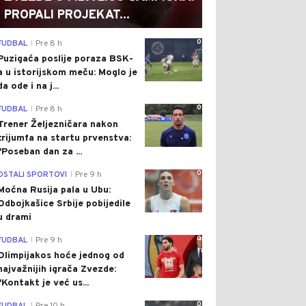
PROPALI PROJEKAT...
0
FUDBAL
Pre 8 h
|
Puzigaća poslije poraza BSK-
a u istorijskom meču: Moglo je
da ode i na j...
0
FUDBAL
Pre 8 h
|
Trener Željezničara nakon
trijumfa na startu prvenstva:
"Poseban dan za ...
0
OSTALI SPORTOVI
Pre 9 h
|
Moćna Rusija pala u Ubu:
Odbojkašice Srbije pobijedile
u drami
0
FUDBAL
Pre 9 h
|
Olimpijakos hoće jednog od
najvažnijih igrača Zvezde:
"Kontakt je već us...
0
|