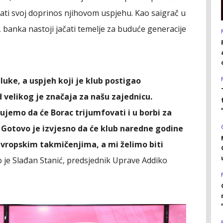
ati svoj doprinos njihovom uspjehu. Kao saigrač u
 banka nastoji jačati temelje za buduće generacije
luke, a uspjeh koji je klub postigao
velikog je značaja za našu zajednicu.
ujemo da će Borac trijumfovati i u borbi za
. Gotovo je izvjesno da će klub naredne godine
 evropskim takmičenjima, a mi želimo biti
vio je Slađan Stanić, predsjednik Uprave Addiko