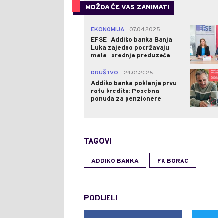
MOŽDA ĆE VAS ZANIMATI
EKONOMIJA
07.04.2025.
|
EFSE i Addiko banka Banja
Luka zajedno podržavaju
mala i srednja preduzeća
DRUŠTVO
24.01.2025.
|
Addiko banka poklanja prvu
ratu kredita: Posebna
ponuda za penzionere
TAGOVI
ADDIKO BANKA
FK BORAC
PODIJELI