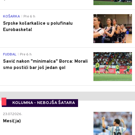
0
KOŠARKA
Pre 6 h
|
Srpske košarkašice u polufinalu
Eurobasketa!
0
FUDBAL
Pre 6 h
|
Savić nakon "minimalca" Borca: Morali
smo postići bar još jedan gol
KOLUMNA - NEBOJŠA ŠATARA
0
23.07.2026.
Mesi(ja)