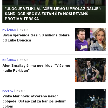
"ULOG JE VELIKI, ALI VJERUJEMO U PROLAZ DALJE":
SANDI OGRINEC SVJESTAN ŠTA NOSI REVANŠ
PROTIV VITEBSKA
0
KOŠARKA
Pre 6 h
|
Bivša vjerenica traži 50 miliona dolara
od Luke Dončića
0
KOŠARKA
Pre 6 h
|
Alen Smailagić ima novi klub: "Više mu
nudio Partizan"
0
FUDBAL
Pre 6 h
|
Vinko Marinović otvoreno nakon
pobjede: Ostaje žal za bar još jednim
golom