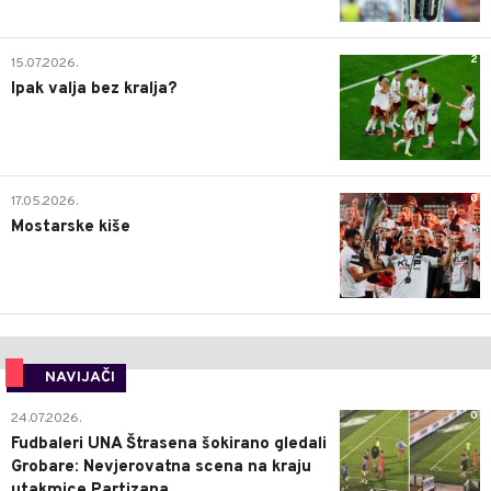
2
15.07.2026.
Ipak valja bez kralja?
0
17.05.2026.
Mostarske kiše
NAVIJAČI
0
24.07.2026.
Fudbaleri UNA Štrasena šokirano gledali
Grobare: Nevjerovatna scena na kraju
utakmice Partizana