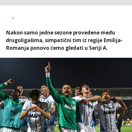
Bojan
AUTOR
0
Jakovljević
Nakon samo jedne sezone provedene među
drugoligašima, simpatični tim iz regije Emilija-
Romanja ponovo ćemo gledati u Seriji A.