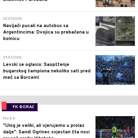
0
22.07.2026.
Navijači pucali na autobus sa
Argentincima: Dvojica su prebačena u
bolnicu
1
07.07.2026.
Levski se oglasio: Saopštenje
bugarskog šampiona nekoliko sati pred
meč sa Borcem!
FK BORAC
0
Pre 6 h
"Ulog je veliki, ali vjerujemo u prolaz
dalje": Sandi Ogrinec svjestan šta nosi