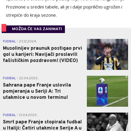
Frozinone u sredini tabele, ali je i dalje poprilično ugrožen i
strepiće do kraja sezone.
MOŽDA ĆE VAS ZANIMATI
0
FUDBAL
23.12.2024.
|
Musolinijev praunuk postigao prvi
gol u karijeri: Navijači proslavili
fašističkim pozdravom! (VIDEO)
0
FUDBAL
22.04.2025.
|
Sahrana pape Franje uslovila
pomjeranja u Seriji A: Tri
utakmice u novom terminu!
0
FUDBAL
21.04.2025.
|
Smrt pape Franje stopirala fudbal
u Italiji: Četiri utakmice Serije A u