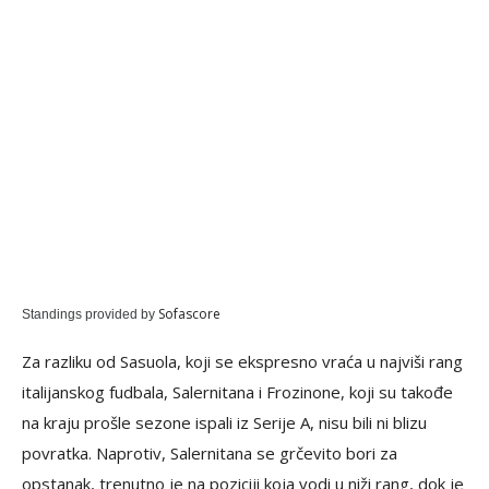
Sofascore
Standings provided by
Za razliku od Sasuola, koji se ekspresno vraća u najviši rang
italijanskog fudbala, Salernitana i Frozinone, koji su takođe
na kraju prošle sezone ispali iz Serije A, nisu bili ni blizu
povratka. Naprotiv, Salernitana se grčevito bori za
opstanak, trenutno je na poziciji koja vodi u niži rang, dok je