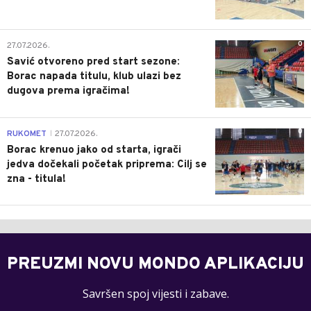
0
27.07.2026.
Savić otvoreno pred start sezone:
Borac napada titulu, klub ulazi bez
dugova prema igračima!
0
RUKOMET
27.07.2026.
|
Borac krenuo jako od starta, igrači
jedva dočekali početak priprema: Cilj se
zna - titula!
PREUZMI NOVU MONDO APLIKACIJU
Savršen spoj vijesti i zabave.