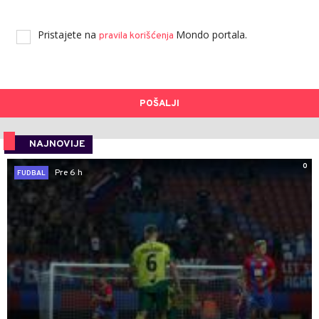
Pristajete na
Mondo portala.
pravila korišćenja
POŠALJI
NAJNOVIJE
0
Pre 6 h
FUDBAL