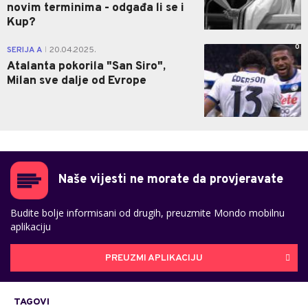
novim terminima - odgađa li se i
Kup?
0
SERIJA A
20.04.2025.
|
Atalanta pokorila "San Siro",
Milan sve dalje od Evrope
Naše vijesti ne morate da provjeravate
Budite bolje informisani od drugih, preuzmite Mondo mobilnu
aplikaciju
PREUZMI APLIKACIJU
TAGOVI