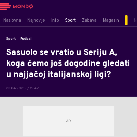
Naslovna
Najnovije
Info
Sport
Zabava
Magazin
M
Sport
Fudbal
Sasuolo se vratio u Seriju A,
koga ćemo još dogodine gledati
u najjačoj italijanskoj ligi?
22.04.2025. / 19:42