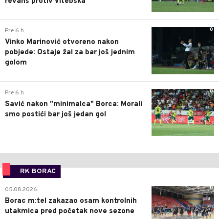
revanš protiv Vitebska
0
Pre 6 h
Vinko Marinović otvoreno nakon
pobjede: Ostaje žal za bar još jednim
golom
0
Pre 6 h
Savić nakon "minimalca" Borca: Morali
smo postići bar još jedan gol
RK BORAC
0
05.08.2026.
Borac m:tel zakazao osam kontrolnih
utakmica pred početak nove sezone