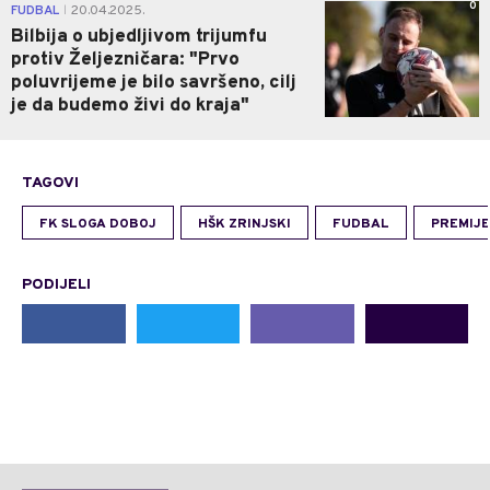
0
FUDBAL
20.04.2025.
|
Bilbija o ubjedljivom trijumfu
protiv Željezničara: "Prvo
poluvrijeme je bilo savršeno, cilj
je da budemo živi do kraja"
TAGOVI
FK SLOGA DOBOJ
HŠK ZRINJSKI
FUDBAL
PREMIJE
PODIJELI