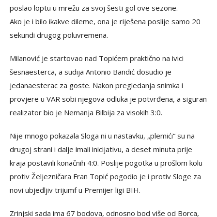
poslao loptu u mrežu za svoj šesti gol ove sezone.
Ako je i bilo ikakve dileme, ona je riješena poslije samo 20
sekundi drugog poluvremena.
Milanović je startovao nad Topićem praktično na ivici
šesnaesterca, a sudija Antonio Bandić dosudio je
jedanaesterac za goste. Nakon pregledanja snimka i
provjere u VAR sobi njegova odluka je potvrđena, a siguran
realizator bio je Nemanja Bilbija za visokih 3:0.
Nije mnogo pokazala Sloga ni u nastavku, „plemići“ su na
drugoj strani i dalje imali inicijativu, a deset minuta prije
kraja postavili konačnih 4:0. Poslije pogotka u prošlom kolu
protiv Željezničara Fran Topić pogodio je i protiv Sloge za
novi ubjedljiv trijumf u Premijer ligi BIH.
Zrinjski sada ima 67 bodova, odnosno bod više od Borca,