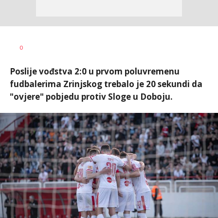
Goran
AUTOR
0
Arbutina
Poslije vođstva 2:0 u prvom poluvremenu
fudbalerima Zrinjskog trebalo je 20 sekundi da
"ovjere" pobjedu protiv Sloge u Doboju.