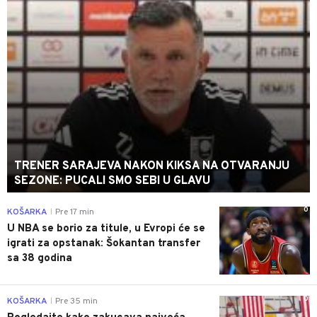
TRENER SARAJEVA NAKON KIKSA NA OTVARANJU
SEZONE: PUCALI SMO SEBI U GLAVU
0
KOŠARKA
Pre 17 min
|
U NBA se borio za titule, u Evropi će se
igrati za opstanak: Šokantan transfer
sa 38 godina
0
KOŠARKA
Pre 35 min
|