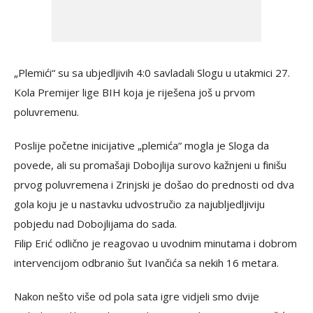
„Plemići“ su sa ubjedljivih 4:0 savladali Slogu u utakmici 27.
Kola Premijer lige BIH koja je riješena još u prvom
poluvremenu.
Poslije početne inicijative „plemića“ mogla je Sloga da
povede, ali su promašaji Dobojlija surovo kažnjeni u finišu
prvog poluvremena i Zrinjski je došao do prednosti od dva
gola koju je u nastavku udvostručio za najubljedljiviju
pobjedu nad Dobojlijama do sada.
Filip Erić odlično je reagovao u uvodnim minutama i dobrom
intervencijom odbranio šut Ivančića sa nekih 16 metara.
Nakon nešto više od pola sata igre vidjeli smo dvije