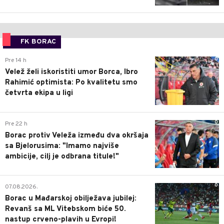
FK BORAC
0
Pre 14 h
Velež želi iskoristiti umor Borca, Ibro
Rahimić optimista: Po kvalitetu smo
četvrta ekipa u ligi
0
Pre 22 h
Borac protiv Veleža između dva okršaja
sa Bjelorusima: "Imamo najviše
ambicije, cilj je odbrana titule!"
0
07.08.2026.
Borac u Mađarskoj obilježava jubilej:
Revanš sa ML Vitebskom biće 50.
nastup crveno-plavih u Evropi!