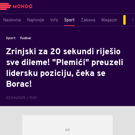
Naslovna
Najnovije
Info
Sport
Zabava
Magazin
M
Sport
Fudbal
Zrinjski za 20 sekundi riješio
sve dileme! "Plemići" preuzeli
lidersku poziciju, čeka se
Borac!
23.04.2025. / 17:01