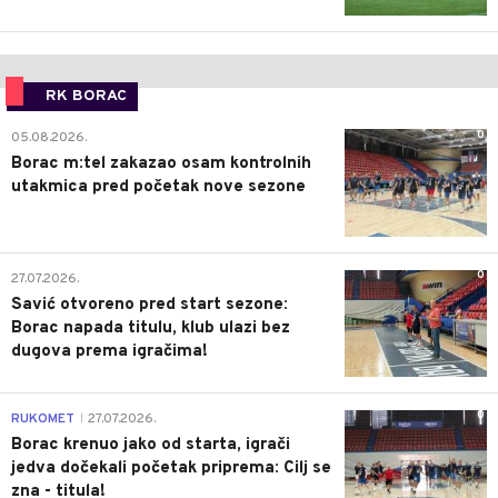
RK BORAC
0
05.08.2026.
Borac m:tel zakazao osam kontrolnih
utakmica pred početak nove sezone
0
27.07.2026.
Savić otvoreno pred start sezone:
Borac napada titulu, klub ulazi bez
dugova prema igračima!
0
RUKOMET
27.07.2026.
|
Borac krenuo jako od starta, igrači
jedva dočekali početak priprema: Cilj se
zna - titula!