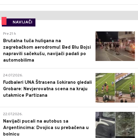
NAVIJAČI
0
Pre 21 h
Brutalna tuča huligana na
zagrebačkom aerodromu! Bed Blu Bojsi
napravili sačekušu, navijači padali po
automobilima
0
24.07.2026.
Fudbaleri UNA Štrasena šokirano gledali
Grobare: Nevjerovatna scena na kraju
utakmice Partizana
0
22.07.2026.
Navijači pucali na autobus sa
Argentincima: Dvojica su prebačena u
bolnicu