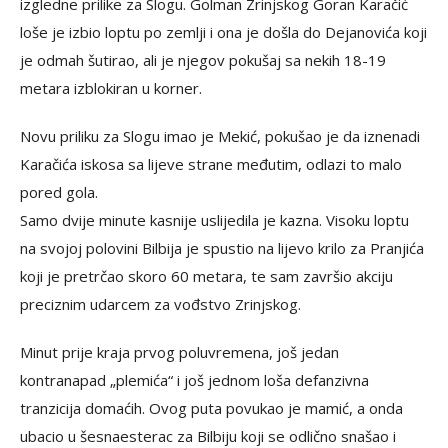
izgledne prilike za Slogu. Golman Zrinjskog Goran Karačić
loše je izbio loptu po zemlji i ona je došla do Dejanovića koji
je odmah šutirao, ali je njegov pokušaj sa nekih 18-19
metara izblokiran u korner.
Novu priliku za Slogu imao je Mekić, pokušao je da iznenadi
Karačića iskosa sa lijeve strane međutim, odlazi to malo
pored gola.
Samo dvije minute kasnije uslijedila je kazna. Visoku loptu
na svojoj polovini Bilbija je spustio na lijevo krilo za Pranjića
koji je pretrčao skoro 60 metara, te sam završio akciju
preciznim udarcem za vođstvo Zrinjskog.
Minut prije kraja prvog poluvremena, još jedan
kontranapad „plemića“ i još jednom loša defanzivna
tranzicija domaćih. Ovog puta povukao je mamić, a onda
ubacio u šesnaesterac za Bilbiju koji se odlično snašao i