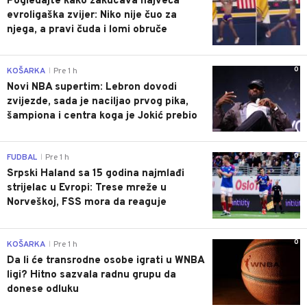
Pogledajte kako zakucava najveća
evroligaška zvijer: Niko nije čuo za
njega, a pravi čuda i lomi obruče
0
KOŠARKA
Pre 1 h
|
Novi NBA supertim: Lebron dovodi
zvijezde, sada je naciljao prvog pika,
šampiona i centra koga je Jokić prebio
0
FUDBAL
Pre 1 h
|
Srpski Haland sa 15 godina najmlađi
strijelac u Evropi: Trese mreže u
Norveškoj, FSS mora da reaguje
0
KOŠARKA
Pre 1 h
|
Da li će transrodne osobe igrati u WNBA
ligi? Hitno sazvala radnu grupu da
donese odluku