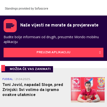
Sofascore
Standings provided by
Naše vijesti ne morate da provjeravate
Budite bolje informisani od drugih, preuzmite Mondo mobilnu
aplikaciju
PREUZMI APLIKACIJU
MOŽDA ĆE VAS ZANIMATI
0
FUDBAL
21.04.2025.
|
Toni Jović, napadač Sloge, pred
Zrinjski: Svi volimo da igramo
ovakve utakmice