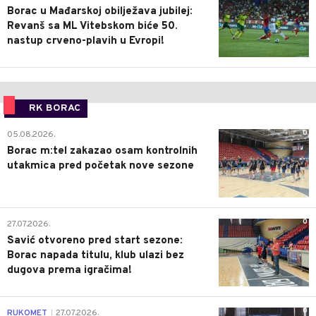
Borac u Mađarskoj obilježava jubilej:
Revanš sa ML Vitebskom biće 50.
nastup crveno-plavih u Evropi!
RK BORAC
0
05.08.2026.
Borac m:tel zakazao osam kontrolnih
utakmica pred početak nove sezone
0
27.07.2026.
Savić otvoreno pred start sezone:
Borac napada titulu, klub ulazi bez
dugova prema igračima!
0
RUKOMET
27.07.2026.
|