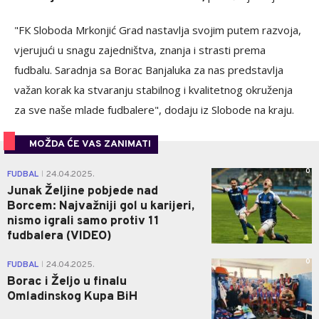
"FК Sloboda Mrkonjić Grad nastavlja svojim putem razvoja,
vjerujući u snagu zajedništva, znanja i strasti prema
fudbalu. Saradnja sa Borac Banjaluka za nas predstavlja
važan korak ka stvaranju stabilnog i kvalitetnog okruženja
za sve naše mlade fudbalere", dodaju iz Slobode na kraju.
MOŽDA ĆE VAS ZANIMATI
0
FUDBAL
24.04.2025.
|
Junak Željine pobjede nad
Borcem: Najvažniji gol u karijeri,
nismo igrali samo protiv 11
fudbalera (VIDEO)
0
FUDBAL
24.04.2025.
|
Borac i Željo u finalu
Omladinskog Kupa BiH