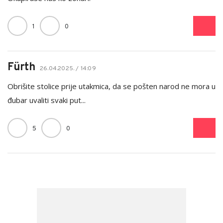
1
0
Fürth
26.04.2025. / 14:09
Obrišite stolice prije utakmica, da se pošten narod ne mora u
đubar uvaliti svaki put...
5
0