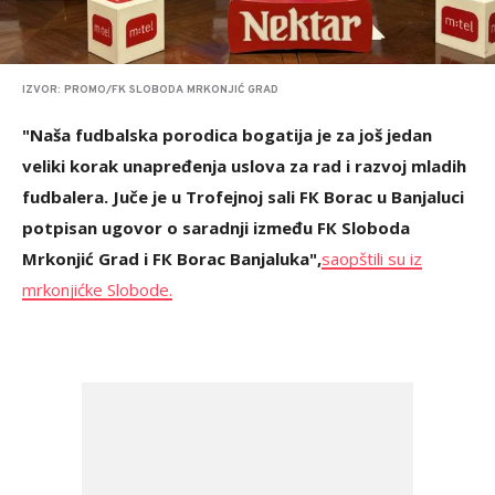
IZVOR: PROMO/FK SLOBODA MRKONJIĆ GRAD
"Naša fudbalska porodica bogatija je za još jedan
veliki korak unapređenja uslova za rad i razvoj mladih
fudbalera. Juče je u Trofejnoj sali FК Borac u Banjaluci
potpisan ugovor o saradnji između FК Sloboda
Mrkonjić Grad i FК Borac Banjaluka",
saopštili su iz
mrkonjićke Slobode.