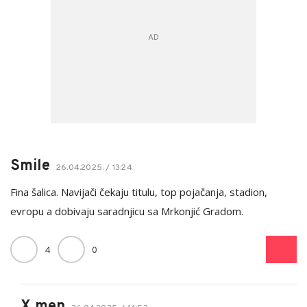
Smile
26.04.2025. / 13:24
Fina šalica. Navijači čekaju titulu, top pojačanja, stadion,
evropu a dobivaju saradnjicu sa Mrkonjić Gradom.
4
0
X men