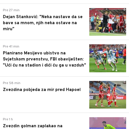
0
Pre 27 min
Dejan Stanković: "Neka nastave da se
bave sa mnom, njih neka ostave na
miru"
0
Pre 41 min
Planirano Mesijevo ubistvo na
Svjetskom prvenstvu, FBI obaviješten:
"Ući ću na stadion i dići ću ga u vazduh"
0
Pre 58 min
Zvezdina pobjeda za mir pred Hapoel
0
Pre 1 h
Zvezdin golman zaplakao na