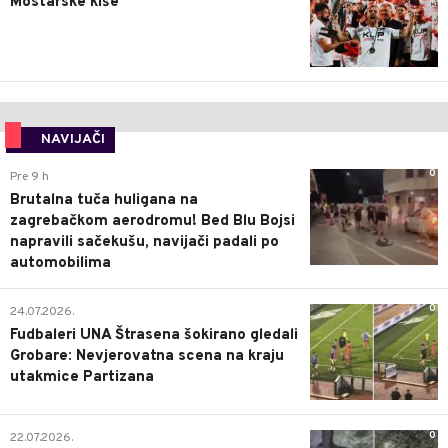
Mostarske kiše
NAVIJAČI
0
Pre 9 h
Brutalna tuča huligana na
zagrebačkom aerodromu! Bed Blu Bojsi
napravili sačekušu, navijači padali po
automobilima
0
24.07.2026.
Fudbaleri UNA Štrasena šokirano gledali
Grobare: Nevjerovatna scena na kraju
utakmice Partizana
0
22.07.2026.