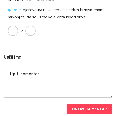
26.04.2025. / 14:52
@Smile
Vjerovatna neka sema sa nekim biznismenom iz
mrkonjica, da se uzme koja kinta ispod stola
2
0
Upiši ime
OSTAVI KOMENTAR