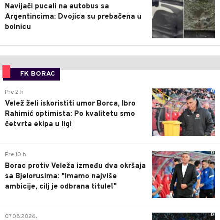
Navijači pucali na autobus sa
Argentincima: Dvojica su prebačena u
bolnicu
FK BORAC
0
Pre 2 h
Velež želi iskoristiti umor Borca, Ibro
Rahimić optimista: Po kvalitetu smo
četvrta ekipa u ligi
0
Pre 10 h
Borac protiv Veleža između dva okršaja
sa Bjelorusima: "Imamo najviše
ambicije, cilj je odbrana titule!"
0
07.08.2026.