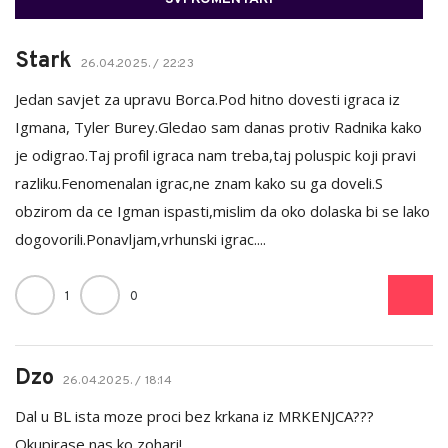
Stark
26.04.2025. / 22:23
Jedan savjet za upravu Borca.Pod hitno dovesti igraca iz
Igmana, Tyler Burey.Gledao sam danas protiv Radnika kako
je odigrao.Taj profil igraca nam treba,taj poluspic koji pravi
razliku.Fenomenalan igrac,ne znam kako su ga doveli.S
obzirom da ce Igman ispasti,mislim da oko dolaska bi se lako
dogovorili.Ponavljam,vrhunski igrac....
1
0
Dzo
26.04.2025. / 18:14
Dal u BL ista moze proci bez krkana iz MRKENJCA???
Okupirase nas ko zohari!