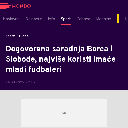
Naslovna
Najnovije
Info
Sport
Zabava
Magazin
M
Sport
Fudbal
Dogovorena saradnja Borca i
Slobode, najviše koristi imaće
mladi fudbaleri
26.04.2025. / 11:59