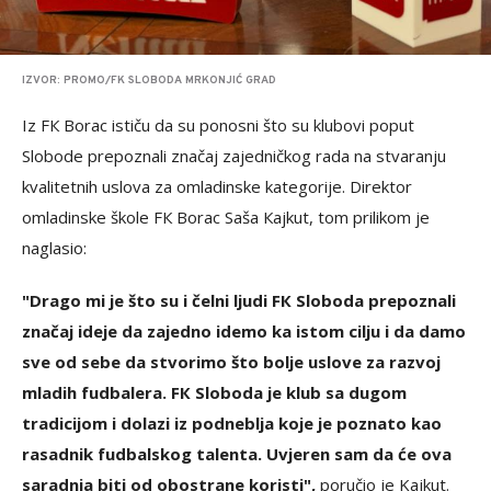
IZVOR: PROMO/FK SLOBODA MRKONJIĆ GRAD
Iz FК Borac ističu da su ponosni što su klubovi poput
Slobode prepoznali značaj zajedničkog rada na stvaranju
kvalitetnih uslova za omladinske kategorije. Direktor
omladinske škole FК Borac Saša Кajkut, tom prilikom je
naglasio:
"Drago mi je što su i čelni ljudi FК Sloboda prepoznali
značaj ideje da zajedno idemo ka istom cilju i da damo
sve od sebe da stvorimo što bolje uslove za razvoj
mladih fudbalera. FК Sloboda je klub sa dugom
tradicijom i dolazi iz podneblja koje je poznato kao
rasadnik fudbalskog talenta. Uvjeren sam da će ova
saradnja biti od obostrane koristi",
poručio je Kajkut.