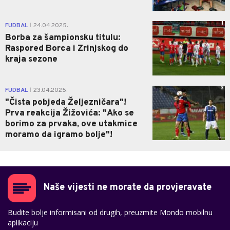
1
FUDBAL
24.04.2025.
|
Borba za šampionsku titulu:
Raspored Borca i Zrinjskog do
kraja sezone
3
FUDBAL
23.04.2025.
|
"Čista pobjeda Željezničara"!
Prva reakcija Žižovića: "Ako se
borimo za prvaka, ove utakmice
moramo da igramo bolje"!
Naše vijesti ne morate da provjeravate
Budite bolje informisani od drugih, preuzmite Mondo mobilnu
aplikaciju