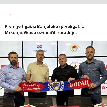
Bojan
AUTOR
5
Jakovljević
Premijerligaš iz Banjaluke i prvoligaš iz
Mrkonjić Grada ozvaničili saradnju.