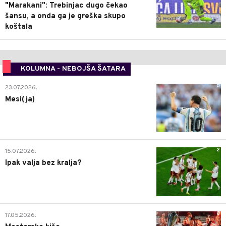
"Marakani": Trebinjac dugo čekao
šansu, a onda ga je greška skupo
koštala
KOLUMNA - NEBOJŠA ŠATARA
0
23.07.2026.
Mesi(ja)
2
15.07.2026.
Ipak valja bez kralja?
0
17.05.2026.