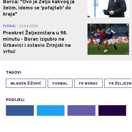
Borca: "Ovo je Željo kakvog ja
želim, idemo se 'pofajtati' do
kraja"
6
FUDBAL
23.04.2025.
|
Preokret Željezničara u 98.
minutu - Borac izgubio na
Grbavici i ostavio Zrinjski na
vrhu!
TAGOVI
MLADEN ŽIŽOVIĆ
FUDBAL
FK BORAC
FK ŽELJEZN
PODIJELI