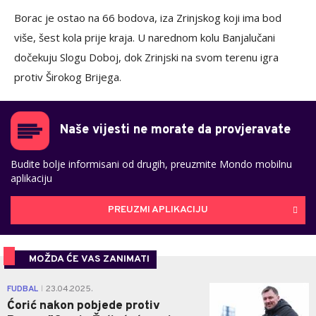
Borac je ostao na 66 bodova, iza Zrinjskog koji ima bod
više, šest kola prije kraja. U narednom kolu Banjalučani
dočekuju Slogu Doboj, dok Zrinjski na svom terenu igra
protiv Širokog Brijega.
Naše vijesti ne morate da provjeravate
Budite bolje informisani od drugih, preuzmite Mondo mobilnu
aplikaciju
PREUZMI APLIKACIJU
MOŽDA ĆE VAS ZANIMATI
0
FUDBAL
23.04.2025.
|
Ćorić nakon pobjede protiv