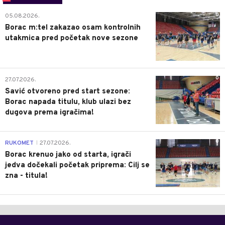
0
05.08.2026.
Borac m:tel zakazao osam kontrolnih
utakmica pred početak nove sezone
0
27.07.2026.
Savić otvoreno pred start sezone:
Borac napada titulu, klub ulazi bez
dugova prema igračima!
0
RUKOMET
27.07.2026.
|
Borac krenuo jako od starta, igrači
jedva dočekali početak priprema: Cilj se
zna - titula!