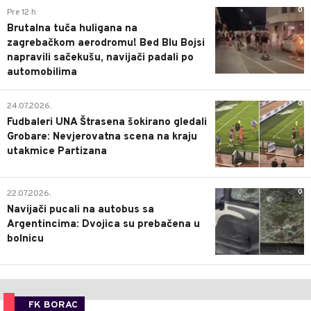
0
Pre 12 h
Brutalna tuča huligana na
zagrebačkom aerodromu! Bed Blu Bojsi
napravili sačekušu, navijači padali po
automobilima
0
24.07.2026.
Fudbaleri UNA Štrasena šokirano gledali
Grobare: Nevjerovatna scena na kraju
utakmice Partizana
0
22.07.2026.
Navijači pucali na autobus sa
Argentincima: Dvojica su prebačena u
bolnicu
FK BORAC