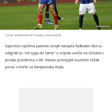
IZVOR: MONDO/SPORT1/SANEL KONJHODŽIĆ
Suprotno riječima pjesme svojih navijača fudbaleri Borca
odigrali su "od sjaja do tame" u srijedu uveče na Grbavici i
poslije preokreta u 98. minutu pretrpjeli izuzetno težak
poraz u borbi za šampionsku titulu.