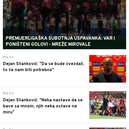
PREMIJERLIGAŠKA SUBOTNJA USPAVANKA: VAR I
PONIŠTENI GOLOVI - MREŽE MIROVALE
0
Pre 2 h
Dejan Stanković: "Da se bude zvezdaš,
to će nam biti potrebno"
0
Pre 3 h
Dejan Stanković: "Neka nastave da se
bave sa mnom, njih neka ostave na
miru"