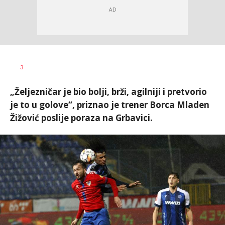
Goran
AUTOR
3
Arbutina
„Željezničar je bio bolji, brži, agilniji i pretvorio
je to u golove“, priznao je trener Borca Mladen
Žižović poslije poraza na Grbavici.