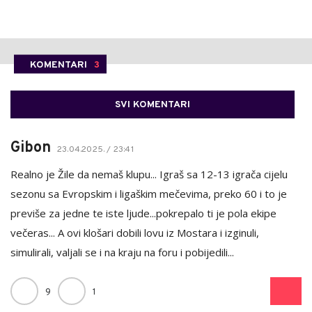
KOMENTARI
3
SVI KOMENTARI
Gibon
23.04.2025. / 23:41
Realno je Žile da nemaš klupu... Igraš sa 12-13 igrača cijelu
sezonu sa Evropskim i ligaškim mečevima, preko 60 i to je
previše za jedne te iste ljude...pokrepalo ti je pola ekipe
večeras... A ovi klošari dobili lovu iz Mostara i izginuli,
simulirali, valjali se i na kraju na foru i pobijedili...
9
1