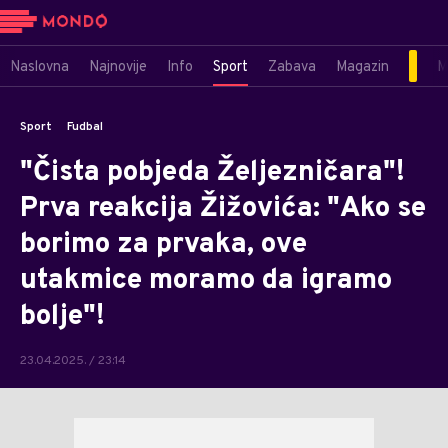
Naslovna
Najnovije
Info
Sport
Zabava
Magazin
M
Sport
Fudbal
"Čista pobjeda Željezničara"!
Prva reakcija Žižovića: "Ako se
borimo za prvaka, ove
utakmice moramo da igramo
bolje"!
23.04.2025. / 23:14