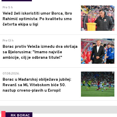
0
Pre 5 h
Velež želi iskoristiti umor Borca, Ibro
Rahimić optimista: Po kvalitetu smo
četvrta ekipa u ligi
0
Pre 13 h
Borac protiv Veleža između dva okršaja
sa Bjelorusima: "Imamo najviše
ambicije, cilj je odbrana titule!"
0
07.08.2026.
Borac u Mađarskoj obilježava jubilej:
Revanš sa ML Vitebskom biće 50.
nastup crveno-plavih u Evropi!
RK BORAC