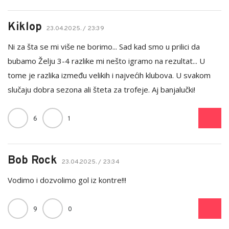
Kiklop
23.04.2025. / 23:39
Ni za šta se mi više ne borimo... Sad kad smo u prilici da
bubamo Želju 3-4 razlike mi nešto igramo na rezultat... U
tome je razlika između velikih i najvećih klubova. U svakom
slučaju dobra sezona ali šteta za trofeje. Aj banjalučki!
6
1
Bob Rock
23.04.2025. / 23:34
Vodimo i dozvolimo gol iz kontre!!!
9
0