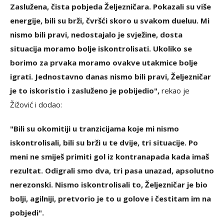
Zaslužena, čista pobjeda Željezničara. Pokazali su više
energije, bili su brži, čvršći skoro u svakom dueluu. Mi
nismo bili pravi, nedostajalo je svježine, dosta
situacija moramo bolje iskontrolisati. Ukoliko se
borimo za prvaka moramo ovakve utakmice bolje
igrati. Jednostavno danas nismo bili pravi, Željezničar
je to iskoristio i zasluženo je pobijedio",
rekao je
Žižović i dodao:
"Bili su okomitiji u tranzicijama koje mi nismo
iskontrolisali, bili su brži u te dvije, tri situacije. Po
meni ne smiješ primiti gol iz kontranapada kada imaš
rezultat. Odigrali smo dva, tri pasa unazad, apsolutno
nerezonski. Nismo iskontrolisali to, Željezničar je bio
bolji, agilniji, pretvorio je to u golove i čestitam im na
pobjedi".