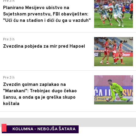
0
Pre 3 h
Planirano Mesijevo ubistvo na
Svjetskom prvenstvu, FBI obaviješten:
"Ući ću na stadion i dići ću ga u vazduh"
0
Pre 3 h
Zvezdina pobjeda za mir pred Hapoel
0
Pre 3 h
Zvezdin golman zaplakao na
"Marakani": Trebinjac dugo čekao
šansu, a onda ga je greška skupo
koštala
KOLUMNA - NEBOJŠA ŠATARA