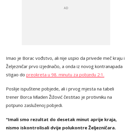
Imao je Borac vođstvo, ali nije uspio da privede meč kraju i
Željezničar prvo izjednačio, a onda iz novog kontranapada
stigao do
preokreta u 98. minutu za pobjedu 2:1.
Poslije ispuštene pobjede, ali i prvog mjesta na tabeli
trener Borca Mladen Žižović čestitao je protivniku na
potpuno zasluženoj pobjedi.
"Imali smo rezultat do desetak minut aprije kraja,
nismo iskontrolisali dvije polukontre Željezničara.