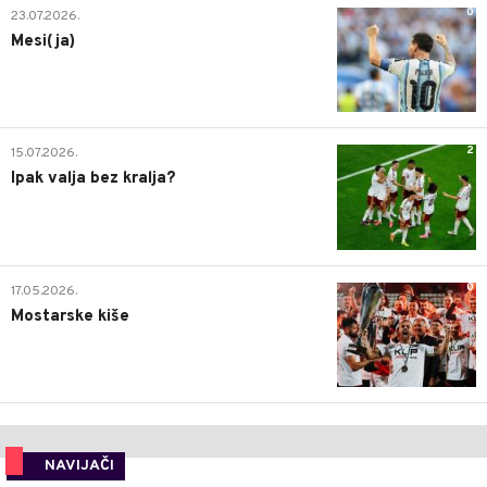
0
23.07.2026.
Mesi(ja)
2
15.07.2026.
Ipak valja bez kralja?
0
17.05.2026.
Mostarske kiše
NAVIJAČI