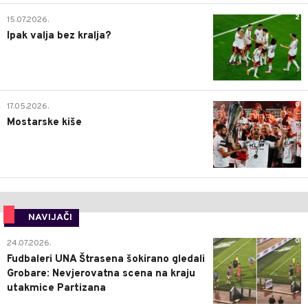
2
15.07.2026.
Ipak valja bez kralja?
0
17.05.2026.
Mostarske kiše
NAVIJAČI
0
24.07.2026.
Fudbaleri UNA Štrasena šokirano gledali
Grobare: Nevjerovatna scena na kraju
utakmice Partizana