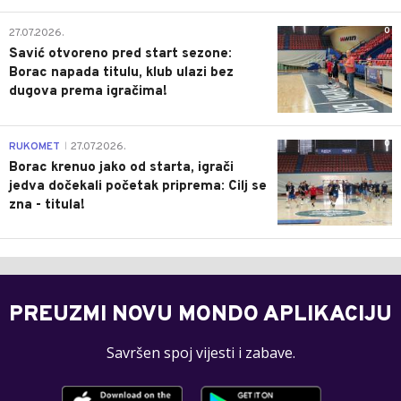
0
27.07.2026.
Savić otvoreno pred start sezone:
Borac napada titulu, klub ulazi bez
dugova prema igračima!
0
RUKOMET
27.07.2026.
|
Borac krenuo jako od starta, igrači
jedva dočekali početak priprema: Cilj se
zna - titula!
PREUZMI NOVU MONDO APLIKACIJU
Savršen spoj vijesti i zabave.