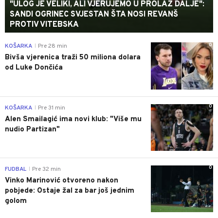
"ULOG JE VELIKI, ALI VJERUJEMO U PROLAZ DALJE":
SANDI OGRINEC SVJESTAN ŠTA NOSI REVANŠ
PROTIV VITEBSKA
0
KOŠARKA
Pre 28 min
|
Bivša vjerenica traži 50 miliona dolara
od Luke Dončića
0
KOŠARKA
Pre 31 min
|
Alen Smailagić ima novi klub: "Više mu
nudio Partizan"
0
FUDBAL
Pre 32 min
|
Vinko Marinović otvoreno nakon
pobjede: Ostaje žal za bar još jednim
golom