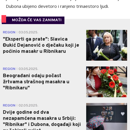
Dubona ubijeno devetoro i ranjeno trinaestoro ljudi.
MOŽDA ĆE VAS ZANIMATI
1
REGION
03.05.2025.
|
"Eksperti ga prate": Slavica
Đukić Dejanović o dječaku koji je
poćinio masakr u Ribnikaru
0
REGION
03.05.2025.
|
Beograđani odaju počast
žrtvama strašnog masakra u
"Ribnikaru"
0
REGION
02.05.2025.
|
Dvije godine od dva
nezapamćena masakra u Srbiji:
"Ribnikar" i Dubona, događaji koji