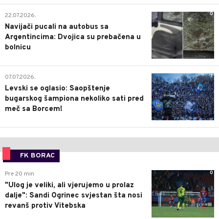
0
22.07.2026.
Navijači pucali na autobus sa
Argentincima: Dvojica su prebačena u
bolnicu
1
07.07.2026.
Levski se oglasio: Saopštenje
bugarskog šampiona nekoliko sati pred
meč sa Borcem!
FK BORAC
0
Pre 20 min
"Ulog je veliki, ali vjerujemo u prolaz
dalje": Sandi Ogrinec svjestan šta nosi
revanš protiv Vitebska