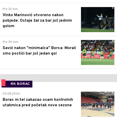
0
Pre 32 min
Vinko Marinović otvoreno nakon
pobjede: Ostaje žal za bar još jednim
golom
0
Pre 39 min
Savić nakon "minimalca" Borca: Morali
smo postići bar još jedan gol
RK BORAC
0
05.08.2026.
Borac m:tel zakazao osam kontrolnih
utakmica pred početak nove sezone