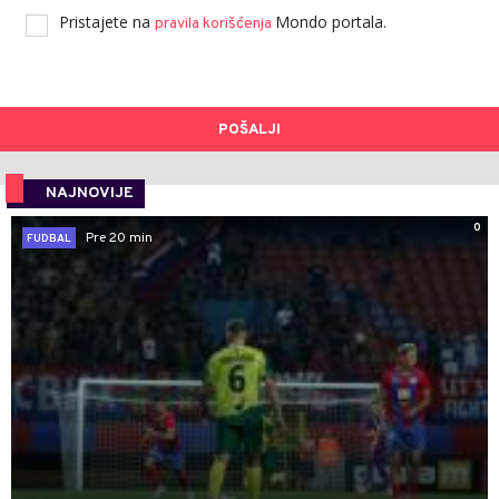
Pristajete na
Mondo portala.
pravila korišćenja
POŠALJI
NAJNOVIJE
0
Pre 20 min
FUDBAL