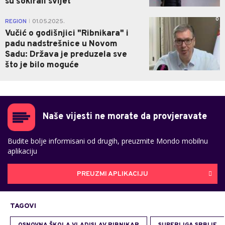
su šokirali svijet
0
REGION
01.05.2025.
|
Vučić o godišnjici "Ribnikara" i
padu nadstrešnice u Novom
Sadu: Država je preduzela sve
što je bilo moguće
Naše vijesti ne morate da provjeravate
Budite bolje informisani od drugih, preuzmite Mondo mobilnu
aplikaciju
PREUZMI APLIKACIJU
TAGOVI