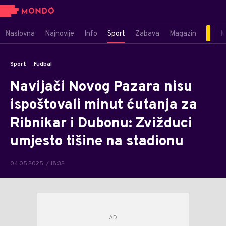
Naslovna
Najnovije
Info
Sport
Zabava
Magazin
M
Sport
Fudbal
Navijači Novog Pazara nisu
ispoštovali minut ćutanja za
Ribnikar i Dubonu: Zvižduci
umjesto tišine na stadionu
04.05.2025. / 18:32