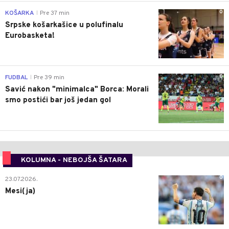
0
KOŠARKA
Pre 37 min
|
Srpske košarkašice u polufinalu
Eurobasketa!
0
FUDBAL
Pre 39 min
|
Savić nakon "minimalca" Borca: Morali
smo postići bar još jedan gol
KOLUMNA - NEBOJŠA ŠATARA
0
23.07.2026.
Mesi(ja)