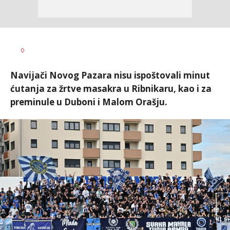
Bojan
AUTOR
0
Jakovljević
Navijači Novog Pazara nisu ispoštovali minut
ćutanja za žrtve masakra u Ribnikaru, kao i za
preminule u Duboni i Malom Orašju.