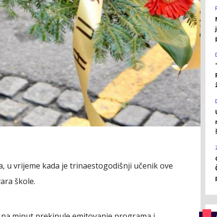
, u vrijeme kada je trinaestogodišnji učenik ove
vara škole.
eme na minut prekinule emitovanje programa i