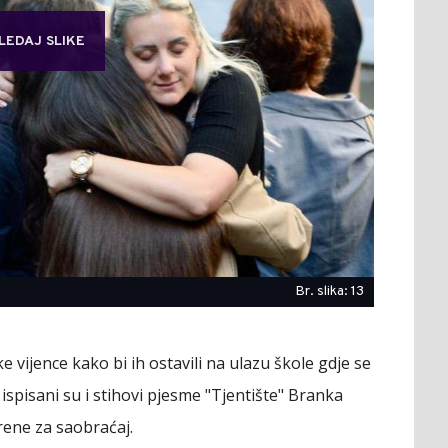
LEDAJ SLIKE
Br. slika: 13
ike vijence kako bi ih ostavili na ulazu škole gdje se
 ispisani su i stihovi pjesme "Tjentište" Branka
rene za saobraćaj.