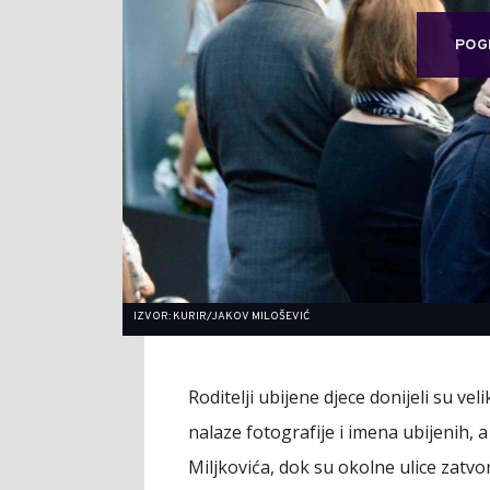
POG
IZVOR: KURIR/JAKOV MILOŠEVIĆ
Roditelji ubijene djece donijeli su vel
nalaze fotografije i imena ubijenih, a
Miljkovića, dok su okolne ulice zatvo