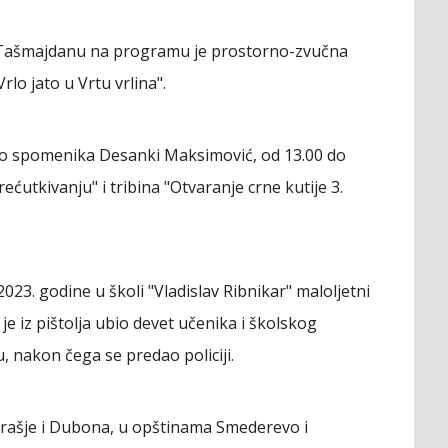
 Tašmajdanu na programu je prostorno-zvučna
Vrlo jato u Vrtu vrlina".
o spomenika Desanki Maksimović, od 13.00 do
ćutkivanju" i tribina "Otvaranje crne kutije 3.
3. godine u školi "Vladislav Ribnikar" maloljetni
je iz pištolja ubio devet učenika i školskog
u, nakon čega se predao policiji.
 Orašje i Dubona, u opštinama Smederevo i