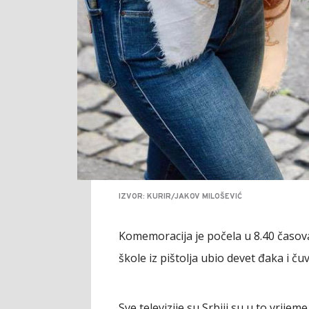
IZVOR: KURIR/JAKOV MILOŠEVIĆ
Komemoracija je počela u 8.40 časova
škole iz pištolja ubio devet đaka i ču
Sve televizije su Srbiji su u to vrij