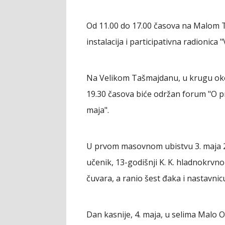
Od 11.00 do 17.00 časova na Malom
instalacija i participativna radionica "
Na Velikom Tašmajdanu, u krugu ok
19.30 časova biće održan forum "O pre
maja".
U prvom masovnom ubistvu 3. maja 202
učenik, 13-godišnji K. K. hladnokrvno 
čuvara, a ranio šest đaka i nastavnic
Dan kasnije, 4. maja, u selima Malo