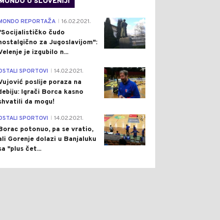
MONDO U SLOVENIJI
4
MONDO REPORTAŽA
16.02.2021.
|
"Socijalističko čudo
nostalgično za Jugoslavijom":
Velenje je izgubilo n...
1
OSTALI SPORTOVI
14.02.2021.
|
Vujović poslije poraza na
debiju: Igrači Borca kasno
shvatili da mogu!
3
OSTALI SPORTOVI
14.02.2021.
|
Borac potonuo, pa se vratio,
ali Gorenje dolazi u Banjaluku
sa "plus čet...