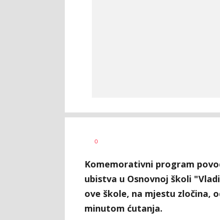
Vesna
AUTOR
0
Kerkez
Komemorativni program povo
ubistva u Osnovnoj školi "Vlad
ove škole, na mjestu zločina,
minutom ćutanja.