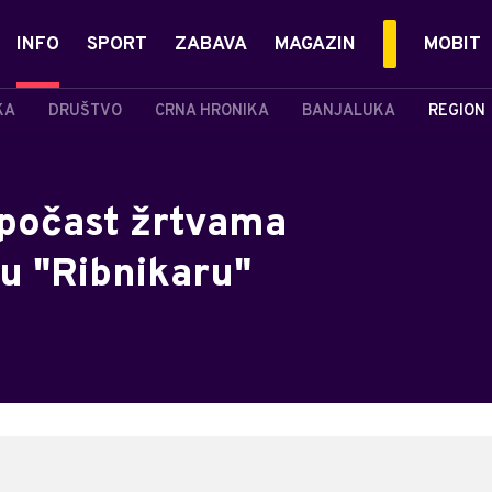
INFO
SPORT
ZABAVA
MAGAZIN
MOBIT
KA
DRUŠTVO
CRNA HRONIKA
BANJALUKA
REGION
 počast žrtvama
u "Ribnikaru"