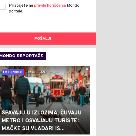
Pristajete na
pravila korišćenja
Mondo
portala.
POŠALJI
MONDO REPORTAŽE
0
08.08.2026.
FOTO, VIDEO
SPAVAJU U IZLOZIMA, ČUVAJU
METRO I OSVAJAJU TURISTE:
MAČKE SU VLADARI IS...