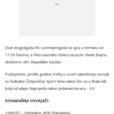
Duel drugoligaša RS i premijerligaša se igra u terminu od
17.30 časova, a Piksi navodno dolazi na poziv Vlade Đajića,
direktora UKC Republike Srpske.
Podsjetimo, prošle godine trofej u ovom takmičenju osvojili
su fudbaleri Željezničar Sport tima nakon što su u finalu bili
bolji od ekipe Naprijeda nakon jedanaesteraca - 4:3.
DOSADAŠNJI OSVAJAČI:
1996/97 - Omladinac APB (Banjaluka)