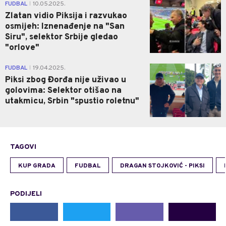
0
FUDBAL
10.05.2025.
|
Zlatan vidio Piksija i razvukao
osmijeh: Iznenađenje na "San
Siru", selektor Srbije gledao
"orlove"
0
FUDBAL
19.04.2025.
|
Piksi zbog Đorđa nije uživao u
golovima: Selektor otišao na
utakmicu, Srbin "spustio roletnu"
TAGOVI
KUP GRADA
FUDBAL
DRAGAN STOJKOVIĆ - PIKSI
PODIJELI