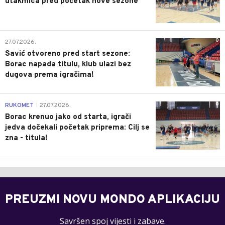
utakmica pred početak nove sezone
0
27.07.2026.
Savić otvoreno pred start sezone:
Borac napada titulu, klub ulazi bez
dugova prema igračima!
0
RUKOMET
27.07.2026.
|
Borac krenuo jako od starta, igrači
jedva dočekali početak priprema: Cilj se
zna - titula!
PREUZMI NOVU MONDO APLIKACIJU
Savršen spoj vijesti i zabave.