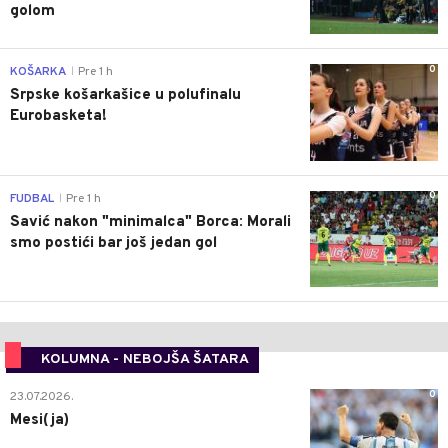
golom
0
KOŠARKA
Pre 1 h
|
Srpske košarkašice u polufinalu
Eurobasketa!
0
FUDBAL
Pre 1 h
|
Savić nakon "minimalca" Borca: Morali
smo postići bar još jedan gol
KOLUMNA - NEBOJŠA ŠATARA
0
23.07.2026.
Mesi(ja)