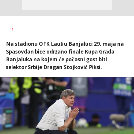
Nebojša
AUTOR
1
Šatara
Na stadionu OFK Lauš u Banjaluci 29. maja na
Spasovdan biće održano finale Kupa Grada
Banjaluka na kojem će počasni gost biti
selektor Srbije Dragan Stojković Piksi.