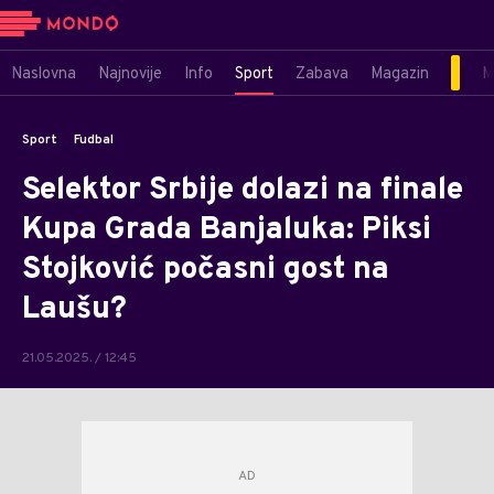
Naslovna
Najnovije
Info
Sport
Zabava
Magazin
M
Sport
Fudbal
Selektor Srbije dolazi na finale
Kupa Grada Banjaluka: Piksi
Stojković počasni gost na
Laušu?
21.05.2025. / 12:45