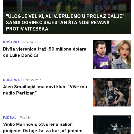
"ULOG JE VELIKI, ALI VJERUJEMO U PROLAZ DALJE":
SANDI OGRINEC SVJESTAN ŠTA NOSI REVANŠ
PROTIV VITEBSKA
0
KOŠARKA
Pre 56 min
|
Bivša vjerenica traži 50 miliona dolara
od Luke Dončića
0
KOŠARKA
Pre 59 min
|
Alen Smailagić ima novi klub: "Više mu
nudio Partizan"
0
FUDBAL
Pre 1 h
|
Vinko Marinović otvoreno nakon
pobjede: Ostaje žal za bar još jednim