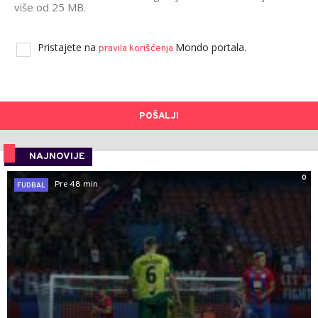
više od 25 MB.
Pristajete na
Mondo portala.
pravila korišćenja
POŠALJI
NAJNOVIJE
0
Pre 48 min
FUDBAL