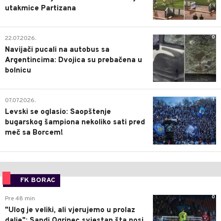
utakmice Partizana
0
22.07.2026.
Navijači pucali na autobus sa
Argentincima: Dvojica su prebačena u
bolnicu
1
07.07.2026.
Levski se oglasio: Saopštenje
bugarskog šampiona nekoliko sati pred
meč sa Borcem!
FK BORAC
0
Pre 48 min
"Ulog je veliki, ali vjerujemo u prolaz
dalje": Sandi Ogrinec svjestan šta nosi