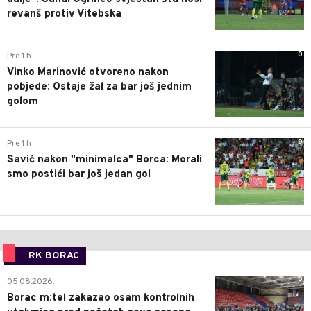
revanš protiv Vitebska
0
Pre 1 h
Vinko Marinović otvoreno nakon
pobjede: Ostaje žal za bar još jednim
golom
0
Pre 1 h
Savić nakon "minimalca" Borca: Morali
smo postići bar još jedan gol
RK BORAC
0
05.08.2026.
Borac m:tel zakazao osam kontrolnih