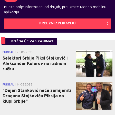
Budite bolje informisani od drugih, preuzmite Mondo mobilnu
aplikaciju
PREUZMI APLIKACIJU
MOŽDA ĆE VAS ZANIMATI
0
FUDBAL
20.05.2025.
|
Selektori Srbije Piksi Stojković i
Aleksandar Kolarov na radnom
ručku
0
FUDBAL
14.05.2025.
|
"Dejan Stanković neće zamijeniti
Dragana Stojkovića Piksija na
klupi Srbije"