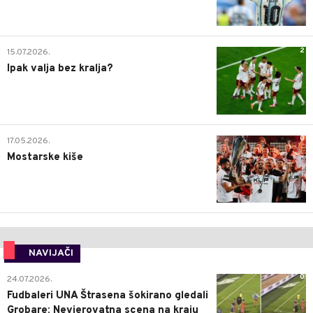
2
15.07.2026.
Ipak valja bez kralja?
0
17.05.2026.
Mostarske kiše
NAVIJAČI
0
24.07.2026.
Fudbaleri UNA Štrasena šokirano gledali
Grobare: Nevjerovatna scena na kraju