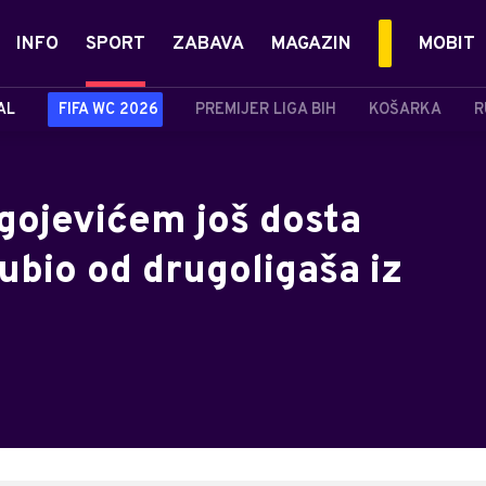
INFO
SPORT
ZABAVA
MAGAZIN
MOBIT
AL
FIFA WC 2026
PREMIJER LIGA BIH
KOŠARKA
R
ojevićem još dosta
gubio od drugoligaša iz