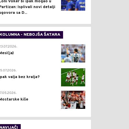
Loni Voker bi ipak mogao u
Partizan: Isplivali novi detalji
ugovora sa D...
KOLUMNA - NEBOJŠA ŠATARA
0
23.07.2026.
Mesi(ja)
2
15.07.2026.
Ipak valja bez kralja?
0
17.05.2026.
Mostarske kiše
NAVIJAČI