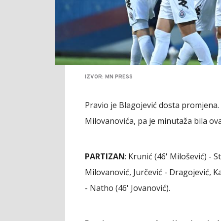
IZVOR: MN PRESS
Pravio je Blagojević dosta promjena. 
Milovanovića, pa je minutaža bila ova
PARTIZAN
: Krunić (46' Milošević) - 
Milovanović, Jurčević - Dragojević, Ka
- Natho (46' Jovanović).