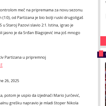
 kontrolom meč na pripremama za novu sezonu.
1:0), od Partizana je bio bolji ruski drugoligaš
u Staroj Pazovi slavio 2:1. Istina, igrao je
i jasno je da Srđan Blagojević ima još mnogo
tiv Partizana u pripremnoj
LE
ne 26, 2025
 potom je uspio da izjednači Mario Jurčević,
lnu grešku napravio je mladi štoper Nikola