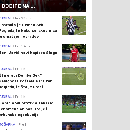
DOĐITE NA ...
0
FUDBAL
Pre 38 min
|
Proradio je Demba Sek:
Pogledajte kako se iskupio za
promašaje i obradov...
0
FUDBAL
Pre 54 min
|
Toni Jović novi kapiten Sloge
0
FUDBAL
Pre 1 h
|
Šta uradi Demba Sek?
Sebičnost koštala Partizan,
pogledajte šta je uradi...
0
FUDBAL
Pre 1 h
|
Borac vodi protiv Vitebska:
Fenomenalan pas Hrelje i
vrhunska egzekucija...
0
KOŠARKA
Pre 1 h
|