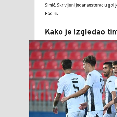
Simić. Skrivljeni jedanaesterac u go
Rodini.
Kako je izgledao ti