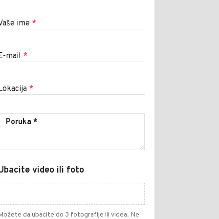
Vaše ime
*
E-mail
*
Lokacija
*
Ubacite video ili foto
Možete da ubacite do 3 fotografije ili videa. Ne