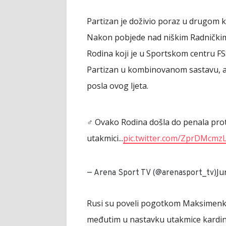
Partizan je doživio poraz u drugom
Nakon pobjede nad niškim Radničkim (
Rodina koji je u Sportskom centru FSS 
Partizan u kombinovanom sastavu, al
posla ovog ljeta.
‍♂️ Ovako Rodina došla do penala pro
utakmici...
pic.twitter.com/ZprDMcmz
Ju
— Arena Sport TV (@arenasport_tv)
Rusi su poveli pogotkom Maksimenka,
međutim u nastavku utakmice kardina