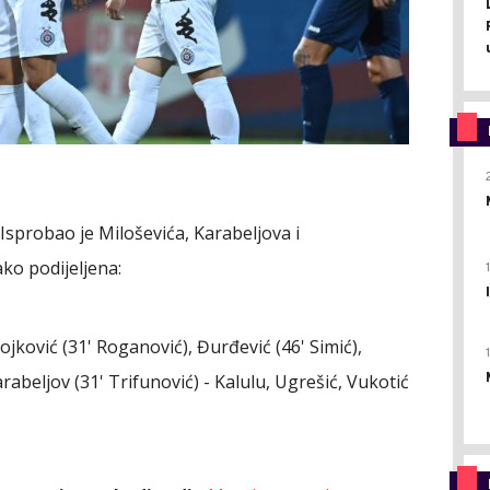
Isprobao je Miloševića, Karabeljova i
ko podijeljena:
Stojković (31' Roganović), Đurđević (46' Simić),
rabeljov (31' Trifunović) - Kalulu, Ugrešić, Vukotić