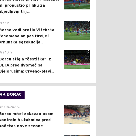
ali propustio priliku za
ubjedljiviji trij...
0
Pre 1 h
Borac vodi protiv Vitebska:
Fenomenalan pas Hrelje i
vrhunska egzekucija...
0
Pre 10 h
Borcu stigla "čestitka" iz
UEFA pred dvomeč sa
Bjelorusima: Crveno-plavi...
RK BORAC
0
05.08.2026.
Borac m:tel zakazao osam
kontrolnih utakmica pred
početak nove sezone