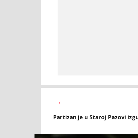
Dragan
AUTOR
0
Šutvić
Partizan je u Staroj Pazovi iz