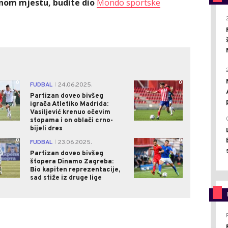
ednom mjestu, budite dio
Mondo sportske
0
0
FUDBAL
24.06.2025.
|
Partizan doveo bivšeg
igrača Atletiko Madrida:
Vasiljević krenuo očevim
stopama i on oblači crno-
bijeli dres
0
0
FUDBAL
23.06.2025.
|
Partizan doveo bivšeg
štopera Dinamo Zagreba:
Bio kapiten reprezentacije,
sad stiže iz druge lige