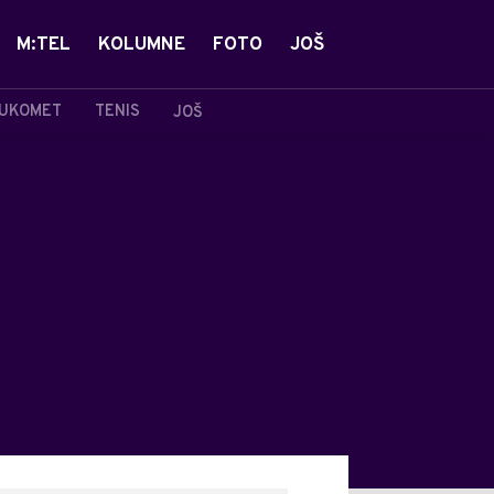
M:TEL
KOLUMNE
FOTO
JOŠ
UKOMET
TENIS
JOŠ