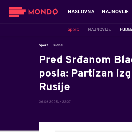
NASLOVNA
NAJNOVIJE
Sport:
NAJNOVIJE
FUDB
Sport
Fudbal
Pred Srđanom Blag
posla: Partizan iz
Rusije
26.06.2025. / 22:27