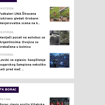
0
24.07.2026.
Fudbaleri UNA Štrasena
šokirano gledali Grobare:
Nevjerovatna scena na k...
0
22.07.2026.
Navijači pucali na autobus sa
Argentincima: Dvojica su
prebačena u bolnicu
1
07.07.2026.
Levski se oglasio: Saopštenje
bugarskog šampiona nekoliko
sati pred meč ...
FK BORAC
0
Pre 1 min
Borac slavio protiv Vitebska,