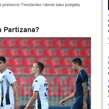
l je pretvorio Timošenko i donio tako pobjedu
m Partizana?