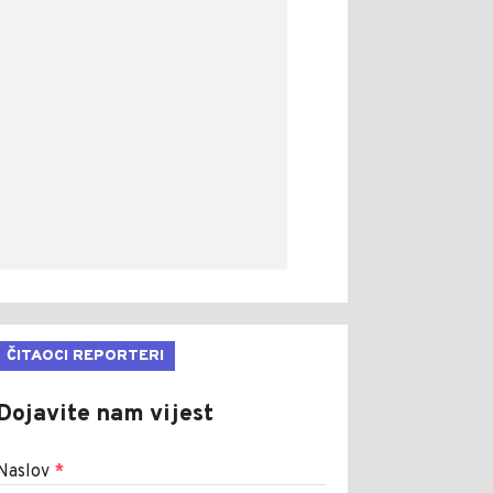
ČITAOCI REPORTERI
Dojavite nam vijest
Naslov
*