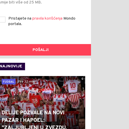
smije biti više od 25 MB.
Pristajete na
pravila korišćenja
Mondo
portala.
POŠALJI
NAJNOVIJE
0
Pre 32 min
FUDBAL
DELIJE POZVALE NA NOVI
PAZAR I HAPOEL:
"ZALJUBLJENI U ZVEZDU,