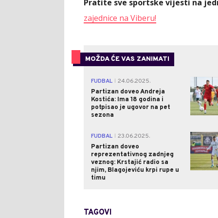
Pratite sve sportske vijesti na j
zajednice na Viberu!
MOŽDA ĆE VAS ZANIMATI
FUDBAL
24.06.2025.
|
Partizan doveo Andreja
Kostića: Ima 18 godina i
potpisao je ugovor na pet
sezona
FUDBAL
23.06.2025.
|
Partizan doveo
reprezentativnog zadnjeg
veznog: Krstajić radio sa
njim, Blagojeviću krpi rupe u
timu
TAGOVI