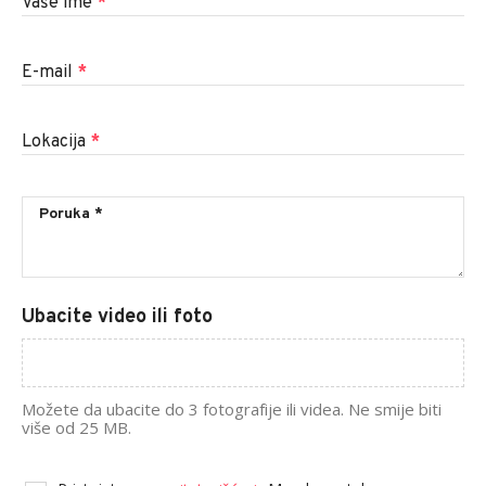
Vaše ime
*
E-mail
*
Lokacija
*
Ubacite video ili foto
Možete da ubacite do 3 fotografije ili videa. Ne smije biti
više od 25 MB.