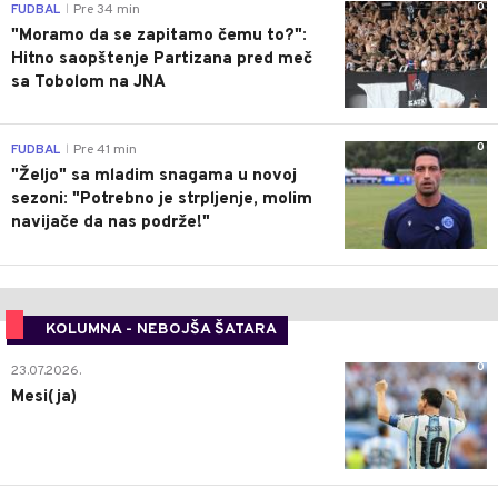
0
FUDBAL
Pre 34 min
|
"Moramo da se zapitamo čemu to?":
Hitno saopštenje Partizana pred meč
sa Tobolom na JNA
0
FUDBAL
Pre 41 min
|
"Željo" sa mladim snagama u novoj
sezoni: "Potrebno je strpljenje, molim
navijače da nas podrže!"
KOLUMNA - NEBOJŠA ŠATARA
0
23.07.2026.
Mesi(ja)