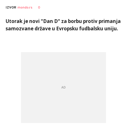
0
IZVOR
mondo.rs
Utorak je novi "Dan D" za borbu protiv primanja
samozvane države u Evropsku fudbalsku uniju.