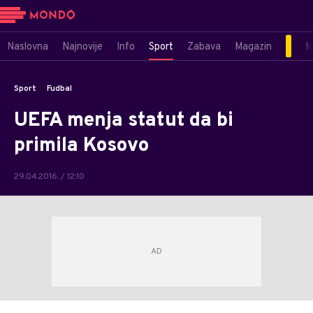
Naslovna
Najnovije
Info
Sport
Zabava
Magazin
M
Sport
Fudbal
UEFA menja statut da bi
primila Kosovo
29.04.2016. / 12:10