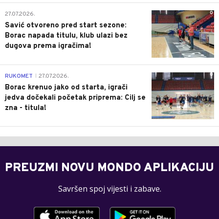
0
27.07.2026.
Savić otvoreno pred start sezone:
Borac napada titulu, klub ulazi bez
dugova prema igračima!
0
RUKOMET
27.07.2026.
|
Borac krenuo jako od starta, igrači
jedva dočekali početak priprema: Cilj se
zna - titula!
PREUZMI NOVU MONDO APLIKACIJU
Savršen spoj vijesti i zabave.