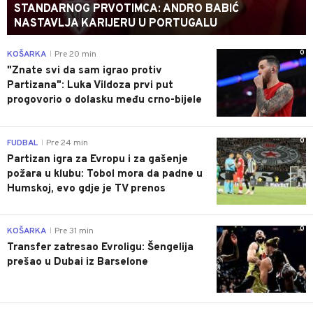
STANDARNOG PRVOTIMCA: ANDRO BABIĆ
NASTAVLJA KARIJERU U PORTUGALU
0
KOŠARKA
Pre 20 min
|
"Znate svi da sam igrao protiv
Partizana": Luka Vildoza prvi put
progovorio o dolasku među crno-bijele
0
FUDBAL
Pre 24 min
|
Partizan igra za Evropu i za gašenje
požara u klubu: Tobol mora da padne u
Humskoj, evo gdje je TV prenos
0
KOŠARKA
Pre 31 min
|
Transfer zatresao Evroligu: Šengelija
prešao u Dubai iz Barselone