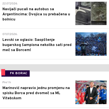
0
22.07.2026.
Navijači pucali na autobus sa
Argentincima: Dvojica su prebačena u
bolnicu
1
07.07.2026.
Levski se oglasio: Saopštenje
bugarskog šampiona nekoliko sati pred
meč sa Borcem!
FK BORAC
0
Pre 1 h
Marinović napravio jednu promjenu na
spisku Borca pred dvomeč sa ML
Vitebskom