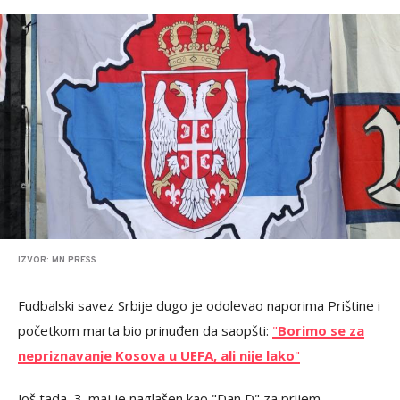
IZVOR: MN PRESS
Fudbalski savez Srbije dugo je odolevao naporima Prištine i
početkom marta bio prinuđen da saopšti:
"
Borimo se za
nepriznavanje Kosova u UEFA, ali nije lako
"
Još tada, 3. maj je naglašen kao "Dan D" za prijem