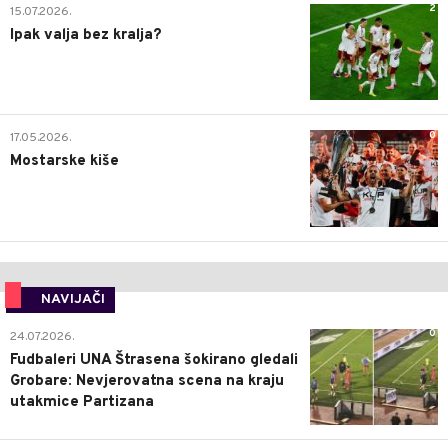
2
15.07.2026.
Ipak valja bez kralja?
0
17.05.2026.
Mostarske kiše
NAVIJAČI
0
24.07.2026.
Fudbaleri UNA Štrasena šokirano gledali
Grobare: Nevjerovatna scena na kraju
utakmice Partizana