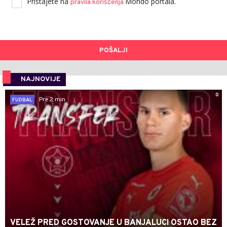
Pristajete na
Mondo portala.
pravila korišćenja
POŠALJI
NAJNOVIJE
0
Pre 2 min
FUDBAL
VELEŽ PRED GOSTOVANJE U BANJALUCI OSTAO BEZ