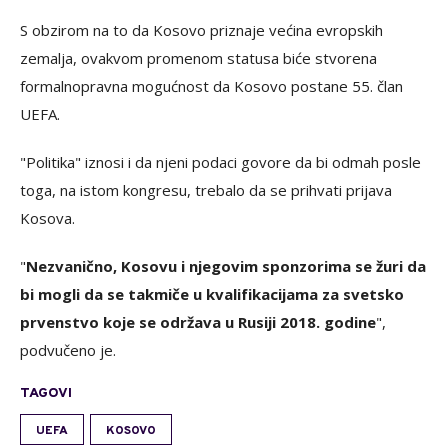
S obzirom na to da Kosovo priznaje većina evropskih
zemalja, ovakvom promenom statusa biće stvorena
formalnopravna mogućnost da Kosovo postane 55. član
UEFA.
"Politika" iznosi i da njeni podaci govore da bi odmah posle
toga, na istom kongresu, trebalo da se prihvati prijava
Kosova.
"
Nezvanično, Kosovu i njegovim sponzorima se žuri da
bi mogli da se takmiče u kvalifikacijama za svetsko
prvenstvo koje se održava u Rusiji 2018. godine
",
podvučeno je.
TAGOVI
UEFA
KOSOVO