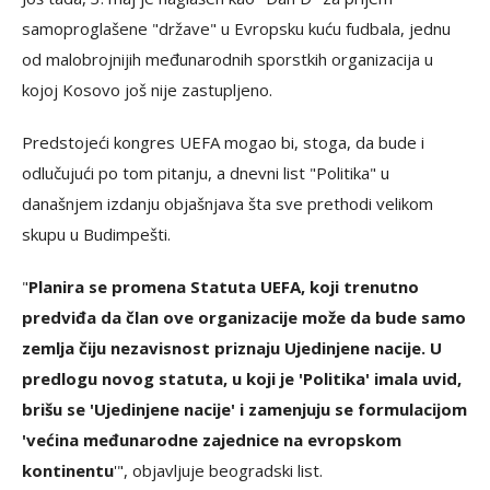
samoproglašene "države" u Evropsku kuću fudbala, jednu
od malobrojnijih međunarodnih sporstkih organizacija u
kojoj Kosovo još nije zastupljeno.
Predstojeći kongres UEFA mogao bi, stoga, da bude i
odlučujući po tom pitanju, a dnevni list "Politika" u
današnjem izdanju objašnjava šta sve prethodi velikom
skupu u Budimpešti.
"
Planira se promena Statuta UEFA, koji trenutno
predviđa da član ove organizacije može da bude samo
zemlja čiju nezavisnost priznaju Ujedinjene nacije. U
predlogu novog statuta, u koji je 'Politika' imala uvid,
brišu se 'Ujedinjene nacije' i zamenjuju se formulacijom
'većina međunarodne zajednice na evropskom
kontinentu
'", objavljuje beogradski list.