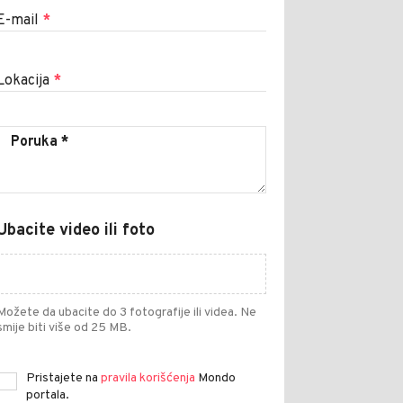
E-mail
*
Lokacija
*
Ubacite video ili foto
Možete da ubacite do 3 fotografije ili videa. Ne
smije biti više od 25 MB.
Pristajete na
pravila korišćenja
Mondo
portala.