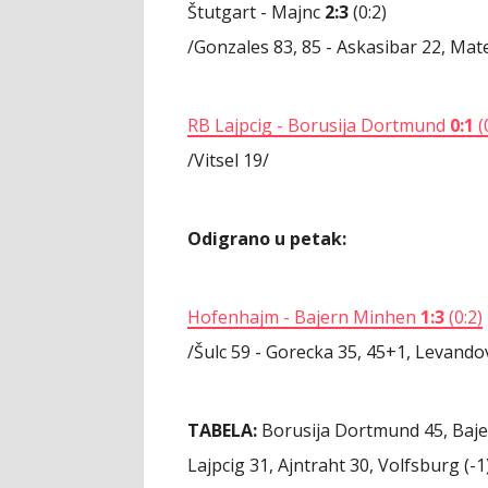
Štutgart - Majnc
2:3
(0:2)
/Gonzales 83, 85 - Askasibar 22, Mat
RB Lajpcig - Borusija Dortmund
0:1
(
/Vitsel 19/
Odigrano u petak:
Hofenhajm - Bajern Minhen
1:3
(0:2)
/Šulc 59 - Gorecka 35, 45+1, Levando
TABELA:
Borusija Dortmund 45, Baj
Lajpcig 31, Ajntraht 30, Volfsburg (-