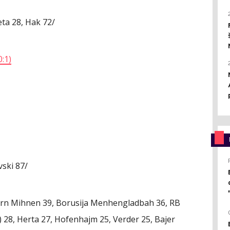
eta 28, Hak 72/
0:1)
vski 87/
ern Mihnen 39, Borusija Menhengladbah 36, RB
1) 28, Herta 27, Hofenhajm 25, Verder 25, Bajer