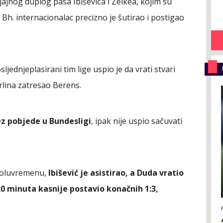
jajnog duplog pasa Ibiševića i Zelkea, kojim su
Bh. internacionalac precizno je šutirao i postigao
jednjeplasirani tim lige uspio je da vrati stvari
rlina zatresao Berens.
z pobjede u Bundesligi
, ipak nije uspio sačuvati
poluvremenu,
Ibišević je asistirao, a Duda vratio
 20 minuta kasnije postavio konačnih 1:3,