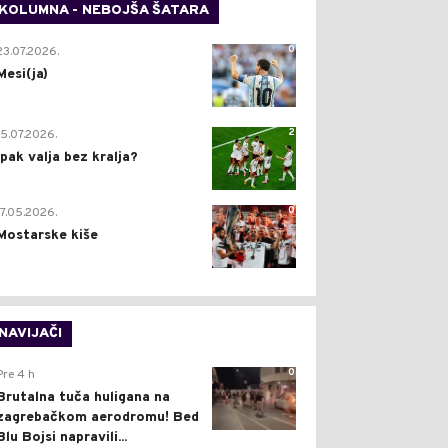
KOLUMNA - NEBOJŠA ŠATARA
0
23.07.2026.
Mesi(ja)
2
15.07.2026.
Ipak valja bez kralja?
0
17.05.2026.
Mostarske kiše
NAVIJAČI
0
Pre 4 h
Brutalna tuča huligana na
zagrebačkom aerodromu! Bed
Blu Bojsi napravili...