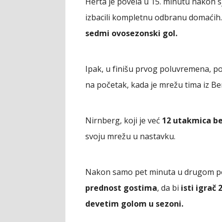
Herta je povela u 15. minutu nakon s
izbacili kompletnu odbranu domaćih. 
sedmi ovosezonski gol.
Ipak, u finišu prvog poluvremena, posl
na početak, kada je mrežu tima iz Be
Nirnberg, koji je već
12 utakmica be
svoju mrežu u nastavku.
Nakon samo pet minuta u drugom 
prednost gostima
, da bi
isti igrač
devetim golom u sezoni.