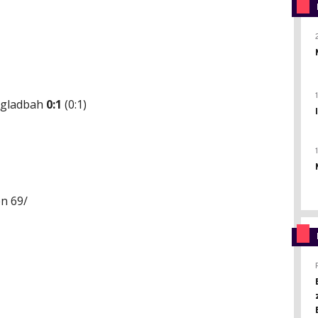
ngladbah
0:1
(0:1)
en 69/