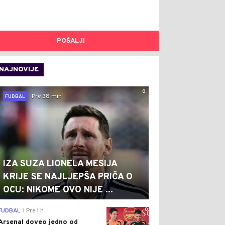
POŠALJI
NAJNOVIJE
0
Pre 38 min
FUDBAL
IZA SUZA LIONELA MESIJA
KRIJE SE NAJLJEPŠA PRIČA O
OCU: NIKOME OVO NIJE ...
0
FUDBAL
Pre 1 h
|
Arsenal doveo jedno od