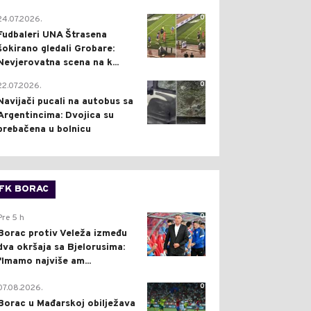
0
24.07.2026.
Fudbaleri UNA Štrasena
šokirano gledali Grobare:
Nevjerovatna scena na k...
0
22.07.2026.
Navijači pucali na autobus sa
Argentincima: Dvojica su
prebačena u bolnicu
FK BORAC
0
Pre 5 h
Borac protiv Veleža između
dva okršaja sa Bjelorusima:
"Imamo najviše am...
0
07.08.2026.
Borac u Mađarskoj obilježava