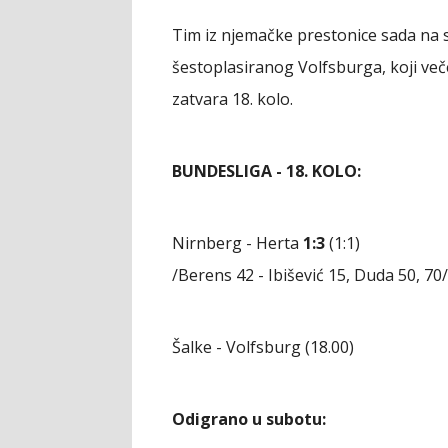
Tim iz njemačke prestonice sada na
šestoplasiranog Volfsburga, koji ve
zatvara 18. kolo.
BUNDESLIGA - 18. KOLO:
Nirnberg - Herta
1:3
(1:1)
/Berens 42 - Ibišević 15, Duda 50, 70/
Šalke - Volfsburg (18.00)
Odigrano u subotu: