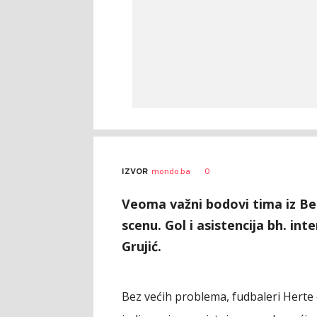
0
IZVOR
mondo.ba
Veoma važni bodovi tima iz Be
scenu. Gol i asistencija bh. in
Grujić.
Bez većih problema, fudbaleri Herte o