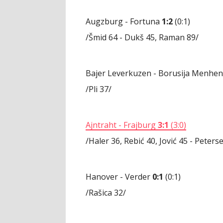
Augzburg - Fortuna
1:2
(0:1)
/Šmid 64 - Dukš 45, Raman 89/
Bajer Leverkuzen - Borusija Menhe
/Pli 37/
Ajntraht - Frajburg
3:1
(3:0)
/Haler 36, Rebić 40, Jović 45 - Peters
Hanover - Verder
0:1
(0:1)
/Rašica 32/