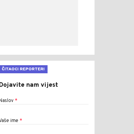
ČITAOCI REPORTERI
Dojavite nam vijest
Naslov
*
Vaše ime
*