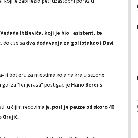
koji je zabilježio peti uzastopni poraz u
Vedada Ibiševića, koji je bio i asistent, te
e
, dok se sa
dva dodavanja za gol istakao i Davi
avili potjeru za mjestima koja na kraju sezone
gol za "fenjeraša" postigao je
Hano Berens.
i, u čijim redovima je,
poslije pauze od skoro 40
 Grujić.