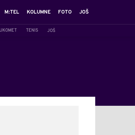
M:TEL
KOLUMNE
FOTO
JOŠ
UKOMET
TENIS
JOŠ