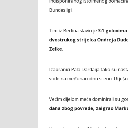
indisponiranog istoimenog domaćina, 
Bundesligi.
Tim iz Berlina slavio je
3:1 golovima 
dvostrukog strijelca Ondreja Dud
Zelke
.
Izabranici Pala Dardaija tako su nast
vode na međunarodnu scenu. Utješni 
Većim dijelom meča dominirali su gost
dana zbog povrede, zaigrao Marko