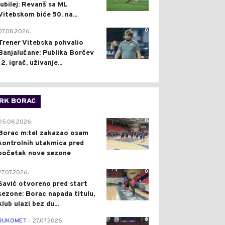
jubilej: Revanš sa ML
Vitebskom biće 50. na...
0
07.08.2026.
Trener Vitebska pohvalio
Banjalučane: Publika Borčev
12. igrač, uživanje...
RK BORAC
0
05.08.2026.
Borac m:tel zakazao osam
kontrolnih utakmica pred
početak nove sezone
0
27.07.2026.
Savić otvoreno pred start
sezone: Borac napada titulu,
klub ulazi bez du...
0
RUKOMET
27.07.2026.
|