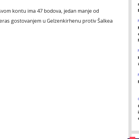
 svom kontu ima 47 bodova, jedan manje od
čeras gostovanjem u Gelzenkirhenu protiv Šalkea