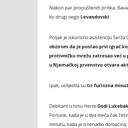
Nakon par propuštenih prilika, Bavar
ko drugi nego
Levandovski
.
Poljak je iskoristio asistenciju Serža
obzirom da je postao prvi igrač ko
protivničku mrežu zatresao već u
u Njemačkoj prvenstvo otvara akt
Ipak, uslijedila su
tri furiozna minu
Debitant u timu Herte
Dodi Lukebak
Fortune, kada je u dva meča čak četir
minutu, kada je iznenadio domaćina