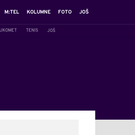
M:TEL
KOLUMNE
FOTO
JOŠ
UKOMET
TENIS
JOŠ