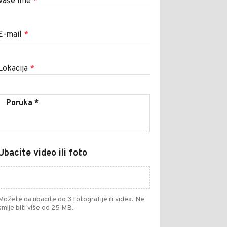
Vaše ime
*
E-mail
*
Lokacija
*
Ubacite video ili foto
Možete da ubacite do 3 fotografije ili videa. Ne
smije biti više od 25 MB.