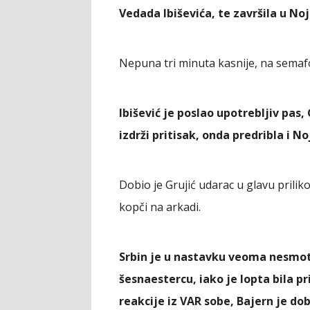
Vedada Ibiševića, te završila u No
Nepuna tri minuta kasnije, na semafo
Ibišević je poslao upotrebljiv pas,
izdrži pritisak, onda predribla i N
Dobio je Grujić udarac u glavu prilik
kopči na arkadi.
Srbin je u nastavku veoma nesmot
šesnaestercu, iako je lopta bila 
reakcije iz VAR sobe, Bajern je do