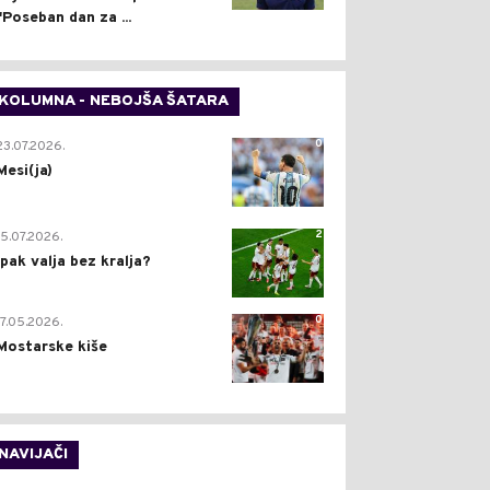
"Poseban dan za ...
KOLUMNA - NEBOJŠA ŠATARA
0
23.07.2026.
Mesi(ja)
2
15.07.2026.
Ipak valja bez kralja?
0
17.05.2026.
Mostarske kiše
NAVIJAČI