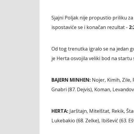
Sjajni Poljak nije propustio priliku z
ispostaviće se i konačan rezultat -
2:
Od tog trenutka igralo se na jedan go
je Herta osvojila veliki bod na startu
BAJERN MINHEN:
Nojer, Kimih, Zile, 
Gnabri (87. Dejvis), Koman, Levandov
HERTA:
Jarštajn, Mitelštat, Rekik, Šta
Lukebakio (68. Zelke), Ibišević (63. Eš