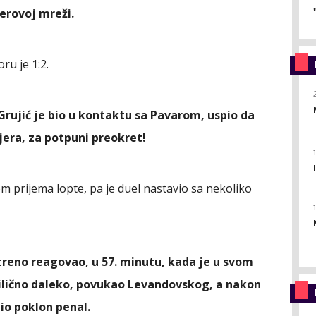
jerovoj mreži.
ru je 1:2.
 Grujić je bio u kontaktu sa Pavarom, uspio da
ojera, za potpuni preokret!
om prijema lopte, pa je duel nastavio sa nekoliko
reno reagovao, u 57. minutu, kada je u svom
prilično daleko, povukao Levandovskog, a nakon
bio poklon penal.