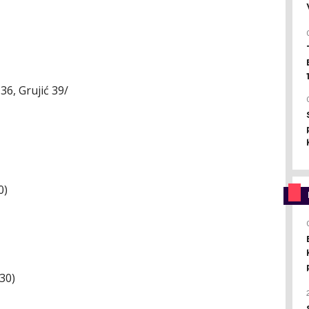
36, Grujić 39/
0)
30)