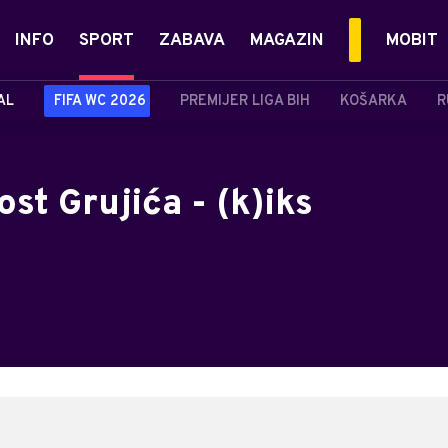
INFO
SPORT
ZABAVA
MAGAZIN
MOBIT
AL
FIFA WC 2026
PREMIJER LIGA BIH
KOŠARKA
R
ost Grujića - (k)iks