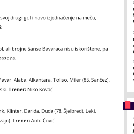
a svoj drugi gol i novo izjednačenje na meču,
2
.
l, ali brojne šanse Bavaraca nisu iskorištene, pa
 sezone.
Pavar, Alaba, Alkantara, Toliso, Miler (85. Sančez),
ski.
Trener:
Niko Kovač.
rk, Klinter, Darida, Duda (78. Šjelbred), Leki,
vajn).
Trener:
Ante Čović.