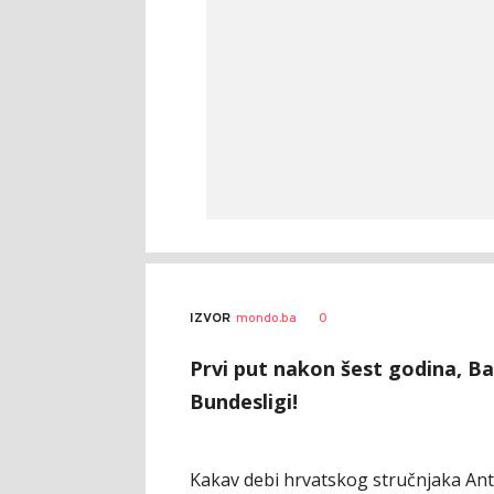
0
IZVOR
mondo.ba
Prvi put nakon šest godina, Bav
Bundesligi!
Kakav debi hrvatskog stručnjaka Ante