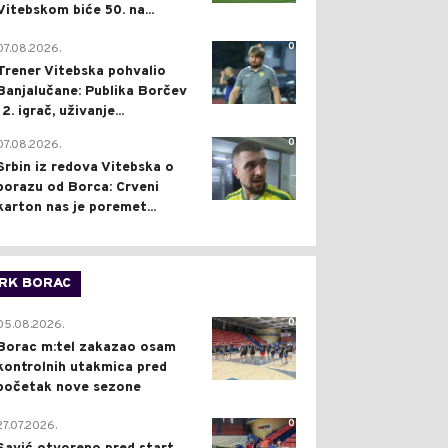
Vitebskom biće 50. na...
0
07.08.2026.
Trener Vitebska pohvalio
Banjalučane: Publika Borčev
12. igrač, uživanje...
0
07.08.2026.
Srbin iz redova Vitebska o
porazu od Borca: Crveni
karton nas je poremet...
RK BORAC
0
05.08.2026.
Borac m:tel zakazao osam
kontrolnih utakmica pred
početak nove sezone
0
27.07.2026.