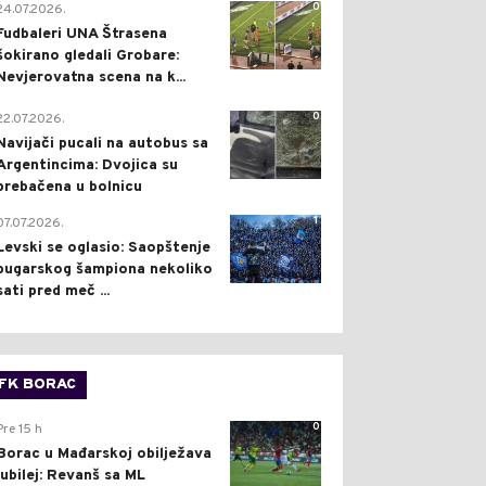
0
24.07.2026.
Fudbaleri UNA Štrasena
šokirano gledali Grobare:
Nevjerovatna scena na k...
0
22.07.2026.
Navijači pucali na autobus sa
Argentincima: Dvojica su
prebačena u bolnicu
1
07.07.2026.
Levski se oglasio: Saopštenje
bugarskog šampiona nekoliko
sati pred meč ...
FK BORAC
0
Pre 15 h
Borac u Mađarskoj obilježava
jubilej: Revanš sa ML