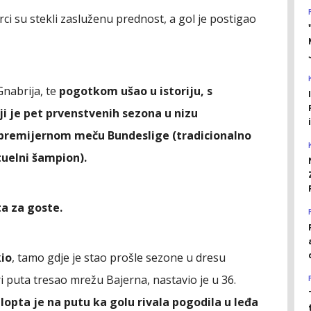
ci su stekli zasluženu prednost, a gol je postigao
 Gnabrija, te
pogotkom ušao u istoriju, s
ji je pet prvenstvenih sezona u nizu
 premijernom meču Bundeslige (tradicionalno
uelni šampion).
ta za goste.
io
, tamo gdje je stao prošle sezone u dresu
i puta tresao mrežu Bajerna, nastavio je u 36.
,
lopta je na putu ka golu rivala pogodila u leđa