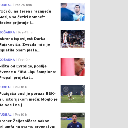
0
FUDBAL
Pre 26 min
|
"Ući ću na teren i raznijeću
Mesija sa četiri bombe!"
Jezive prijetnje l...
0
KOŠARKA
Pre 41 min
|
Iskrena ispovijest Darka
Rajakovića: Zvezda mi nije
isplatila osam plata...
0
KOŠARKA
Pre 10 h
|
Ništa od Evrolige, poslije
Zvezde u FIBA Ligu šampiona:
Propali projekat...
0
FUDBAL
Pre 10 h
|
Puzigaća poslije poraza BSK-
a u istorijskom meču: Moglo je
da ode i na j...
0
FUDBAL
Pre 10 h
|
Trener Željezničara nakon
trijumfa na startu prvenstva: