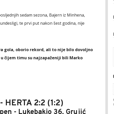
osljednjih sedam sezona, Bajern iz Minhena,
desligi, te prvi put nakon šest godina, nije
 gola, oborio rekord, ali to nije bilo dovoljno
a, u čijem timu su najzapaženiji bili Marko
HERTA 2:2 (1:2)
pen - Lukebakio 36, Grujić