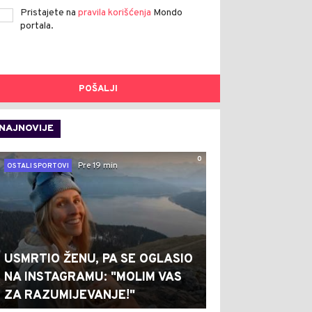
Pristajete na
pravila korišćenja
Mondo
portala.
POŠALJI
NAJNOVIJE
0
Pre 19 min
OSTALI SPORTOVI
USMRTIO ŽENU, PA SE OGLASIO
NA INSTAGRAMU: "MOLIM VAS
ZA RAZUMIJEVANJE!"