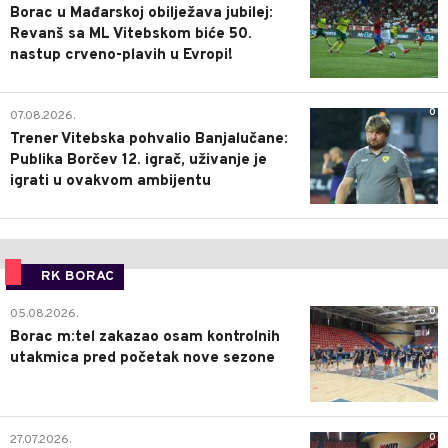
Borac u Mađarskoj obilježava jubilej:
Revanš sa ML Vitebskom biće 50.
nastup crveno-plavih u Evropi!
0
07.08.2026.
Trener Vitebska pohvalio Banjalučane:
Publika Borčev 12. igrač, uživanje je
igrati u ovakvom ambijentu
RK BORAC
0
05.08.2026.
Borac m:tel zakazao osam kontrolnih
utakmica pred početak nove sezone
0
27.07.2026.