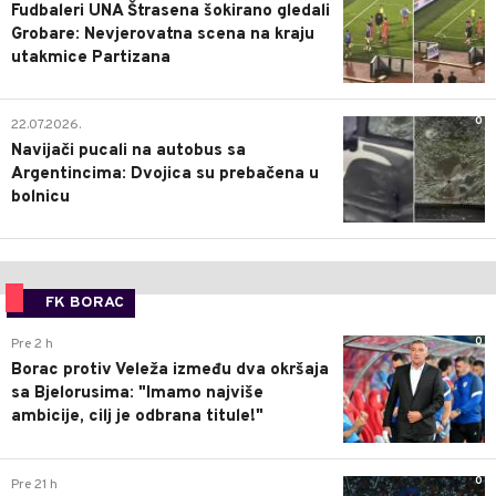
Fudbaleri UNA Štrasena šokirano gledali
Grobare: Nevjerovatna scena na kraju
utakmice Partizana
0
22.07.2026.
Navijači pucali na autobus sa
Argentincima: Dvojica su prebačena u
bolnicu
FK BORAC
0
Pre 2 h
Borac protiv Veleža između dva okršaja
sa Bjelorusima: "Imamo najviše
ambicije, cilj je odbrana titule!"
0
Pre 21 h