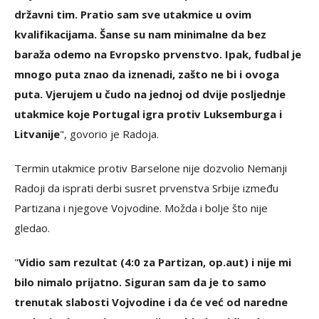
državni tim. Pratio sam sve utakmice u ovim
kvalifikacijama. Šanse su nam minimalne da bez
baraža odemo na Evropsko prvenstvo. Ipak, fudbal je
mnogo puta znao da iznenadi, zašto ne bi i ovoga
puta. Vjerujem u čudo na jednoj od dvije posljednje
utakmice koje Portugal igra protiv Luksemburga i
Litvanije
", govorio je Radoja.
Termin utakmice protiv Barselone nije dozvolio Nemanji
Radoji da isprati derbi susret prvenstva Srbije između
Partizana i njegove Vojvodine. Možda i bolje što nije
gledao.
"
Vidio sam rezultat (4:0 za Partizan, op.aut) i nije mi
bilo nimalo prijatno. Siguran sam da je to samo
trenutak slabosti Vojvodine i da će već od naredne