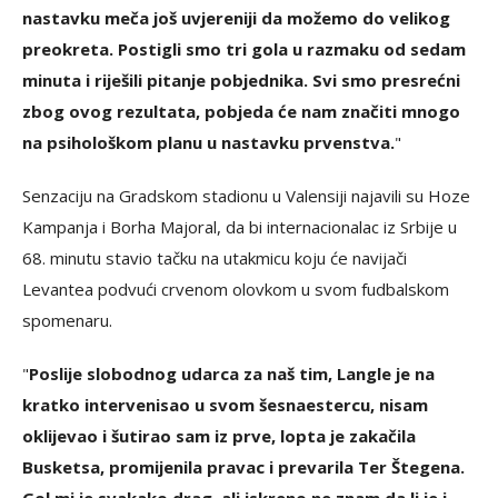
nastavku meča još uvjereniji da možemo do velikog
preokreta. Postigli smo tri gola u razmaku od sedam
minuta i riješili pitanje pobjednika. Svi smo presrećni
zbog ovog rezultata, pobjeda će nam značiti mnogo
na psihološkom planu u nastavku prvenstva.
"
Senzaciju na Gradskom stadionu u Valensiji najavili su Hoze
Kampanja i Borha Majoral, da bi internacionalac iz Srbije u
68. minutu stavio tačku na utakmicu koju će navijači
Levantea podvući crvenom olovkom u svom fudbalskom
spomenaru.
"
Poslije slobodnog udarca za naš tim, Langle je na
kratko intervenisao u svom šesnaestercu, nisam
oklijevao i šutirao sam iz prve, lopta je zakačila
Busketsa, promijenila pravac i prevarila Ter Štegena.