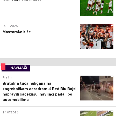
0
17.05.2026.
Mostarske kiše
NAVIJAČI
0
Pre 1 h
Brutalna tuča huligana na
zagrebačkom aerodromu! Bed Blu Bojsi
napravili sačekušu, navijači padali po
automobilima
0
24.07.2026.