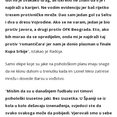
Gol mi je svakako drag, ali iskreno ne znam da li je i
najdraži u karijeri. Ne vodim evidenciju jer baš rijetko
tresem protivničke mreže. Dao sam jedan gol za Seltu
i dva u dresu Vojvodine. Ako se ne varam, jedan je bio
protiv Javora, a drugi protiv OFK Beograda. Eto, ako
bih morao da se opredijelim, onda mi je najdraži taj
protiv 'romantičara' jer nam je donio plasman u finale
Kupa Srbije
", istakao je Radoja.
Samo ekipe koje su jake na psihološkom planu imaju snage
da ne klonu duhom u trenutku kada im Lionel Mesi zatrese
mrežu i dovede Barsu u vođstvo.
"
Mislim da su u današnjem fudbalu svi timovi
psihološki izuzetno jaki. Bez izuzetka. U Španiji se iz
kola u kolo dešavaju iznenađenja, svjedoci ste da
svako svakoga može da pobijedi. Vjerovali smo u sebe