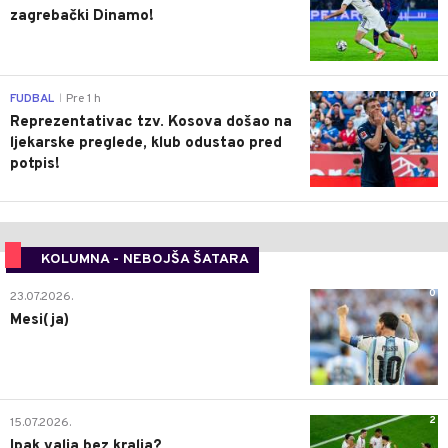
zagrebački Dinamo!
0
FUDBAL
Pre 1 h
|
Reprezentativac tzv. Kosova došao na
ljekarske preglede, klub odustao pred
potpis!
KOLUMNA - NEBOJŠA ŠATARA
0
23.07.2026.
Mesi(ja)
2
15.07.2026.
Ipak valja bez kralja?