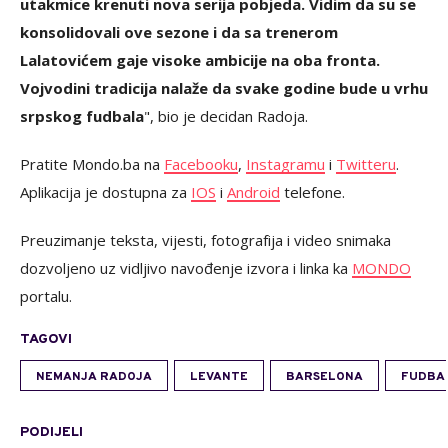
utakmice krenuti nova serija pobjeda. Vidim da su se
konsolidovali ove sezone i da sa trenerom
Lalatovićem gaje visoke ambicije na oba fronta.
Vojvodini tradicija nalaže da svake godine bude u vrhu
srpskog fudbala
", bio je decidan Radoja.
Pratite Mondo.ba na
Facebooku
,
Instagramu
i
Twitteru
.
Aplikacija je dostupna za
IOS
i
Android
telefone.
Preuzimanje teksta, vijesti, fotografija i video snimaka
dozvoljeno uz vidljivo navođenje izvora i linka ka
MONDO
portalu.
TAGOVI
NEMANJA RADOJA
LEVANTE
BARSELONA
FUDBA
PODIJELI