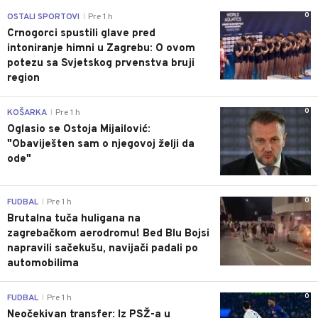
0
OSTALI SPORTOVI
Pre 1 h
|
Crnogorci spustili glave pred
intoniranje himni u Zagrebu: O ovom
potezu sa Svjetskog prvenstva bruji
region
0
KOŠARKA
Pre 1 h
|
Oglasio se Ostoja Mijailović:
"Obaviješten sam o njegovoj želji da
ode"
0
FUDBAL
Pre 1 h
|
Brutalna tuča huligana na
zagrebačkom aerodromu! Bed Blu Bojsi
napravili sačekušu, navijači padali po
automobilima
0
FUDBAL
Pre 1 h
|
Neočekivan transfer: Iz PSŽ-a u