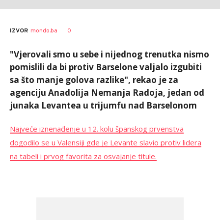
AUTOR
Anadolija
0
IZVOR
mondo.ba
"Vjerovali smo u sebe i nijednog trenutka nismo
pomislili da bi protiv Barselone valjalo izgubiti
sa što manje golova razlike", rekao je za
agenciju Anadolija Nemanja Radoja, jedan od
junaka Levantea u trijumfu nad Barselonom
Najveće iznenađenje u 12. kolu španskog prvenstva
dogodilo se u Valensiji gde je Levante slavio protiv lidera
na tabeli i prvog favorita za osvajanje titule.