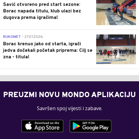
Savić otvoreno pred start sezone:
Borac napada titulu, klub ulazi bez
dugova prema igračima!
0
RUKOMET
27.07.2026.
|
Borac krenuo jako od starta, igrači
jedva dočekali početak priprema: Cilj se
zna - titula!
PREUZMI NOVU MONDO APLIKACIJU
Savršen spoj vijesti i zabave.