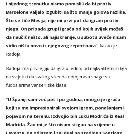
i nijednog trenutka nismo pomislili da bi protiv
Barselone valjalo izgubiti sa što manje golova razlike.
Što se tiče Mesija, nije mi prvi put da igram protiv
njega. On pripada grupi igrača od kojih uvijek možeš
da naučiš nešto, ali najiskrenije, u subotu uveče nisam
vidio ništa novo iz njegovog repertoara
", kazao je
Radoja.
Radoja ima privilegiju da igra u jednoj od najkvalitetnijih liga
na svijetu i da svakog vikenda odmjerava snage sa
fudbalerima vanserijske klase.
"
U Španiji sam već pet i po godina, mnogo je igrača
koji su me impresionirali svojom igrom, ponašanjem i
pojavom na terenu. Izdvojio bih Luku Modrića iz Real
Madrida. Žao mi je što nisam stigao na vrijeme u
Levante, da odigram i taj duel na stadionu Santjago