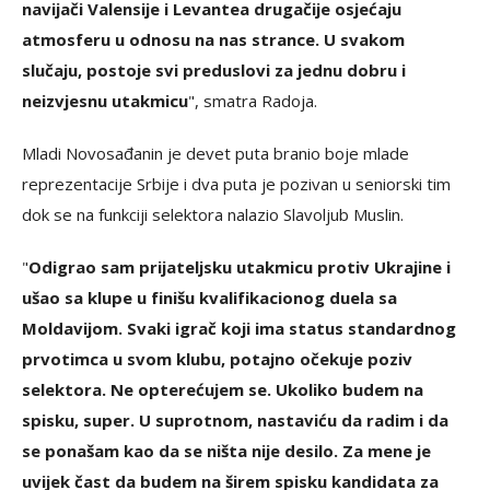
navijači Valensije i Levantea drugačije osjećaju
atmosferu u odnosu na nas strance. U svakom
slučaju, postoje svi preduslovi za jednu dobru i
neizvjesnu utakmicu
", smatra Radoja.
Mladi Novosađanin je devet puta branio boje mlade
reprezentacije Srbije i dva puta je pozivan u seniorski tim
dok se na funkciji selektora nalazio Slavoljub Muslin.
"
Odigrao sam prijateljsku utakmicu protiv Ukrajine i
ušao sa klupe u finišu kvalifikacionog duela sa
Moldavijom. Svaki igrač koji ima status standardnog
prvotimca u svom klubu, potajno očekuje poziv
selektora. Ne opterećujem se. Ukoliko budem na
spisku, super. U suprotnom, nastaviću da radim i da
se ponašam kao da se ništa nije desilo. Za mene je
uvijek čast da budem na širem spisku kandidata za