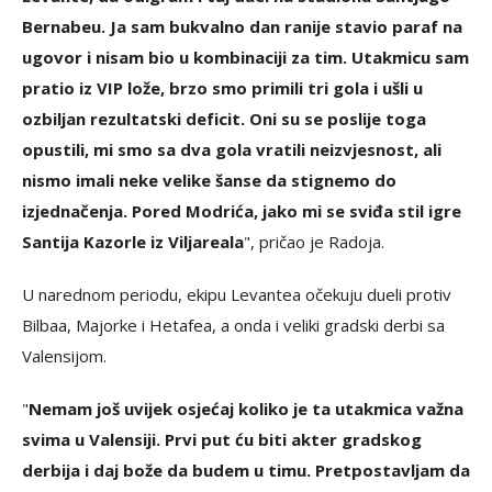
Bernabeu. Ja sam bukvalno dan ranije stavio paraf na
ugovor i nisam bio u kombinaciji za tim. Utakmicu sam
pratio iz VIP lože, brzo smo primili tri gola i ušli u
ozbiljan rezultatski deficit. Oni su se poslije toga
opustili, mi smo sa dva gola vratili neizvjesnost, ali
nismo imali neke velike šanse da stignemo do
izjednačenja. Pored Modrića, jako mi se sviđa stil igre
Santija Kazorle iz Viljareala
", pričao je Radoja.
U narednom periodu, ekipu Levantea očekuju dueli protiv
Bilbaa, Majorke i Hetafea, a onda i veliki gradski derbi sa
Valensijom.
"
Nemam još uvijek osjećaj koliko je ta utakmica važna
svima u Valensiji. Prvi put ću biti akter gradskog
derbija i daj bože da budem u timu. Pretpostavljam da