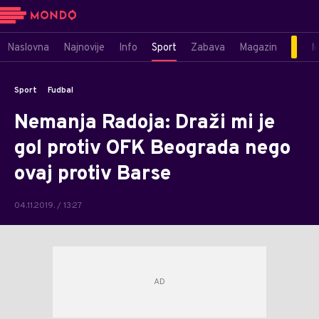
Naslovna
Najnovije
Info
Sport
Zabava
Magazin
M
Sport
Fudbal
Nemanja Radoja: Draži mi je
gol protiv OFK Beograda nego
ovaj protiv Barse
04.11.2019. / 13:27