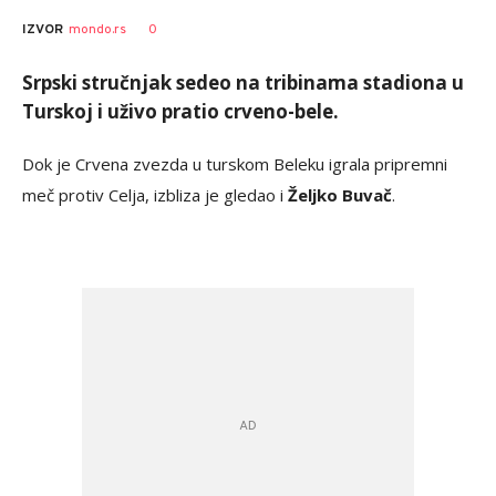
0
IZVOR
mondo.rs
Srpski stručnjak sedeo na tribinama stadiona u
Turskoj i uživo pratio crveno-bele.
Dok je Crvena zvezda u turskom Beleku igrala pripremni
meč protiv Celja, izbliza je gledao i
Željko Buvač
.