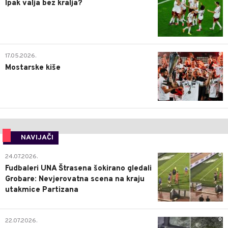
Ipak valja bez kralja?
0
17.05.2026.
Mostarske kiše
NAVIJAČI
0
24.07.2026.
Fudbaleri UNA Štrasena šokirano gledali
Grobare: Nevjerovatna scena na kraju
utakmice Partizana
0
22.07.2026.