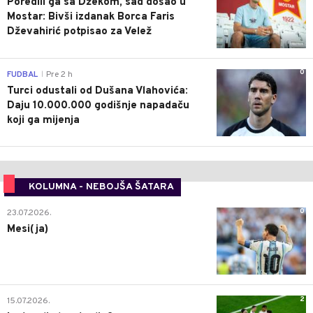
Poredili ga sa Džekom, sad došao u
Mostar: Bivši izdanak Borca Faris
Dževahirić potpisao za Velež
0
FUDBAL
Pre 2 h
|
Turci odustali od Dušana Vlahovića:
Daju 10.000.000 godišnje napadaču
koji ga mijenja
KOLUMNA - NEBOJŠA ŠATARA
0
23.07.2026.
Mesi(ja)
2
15.07.2026.