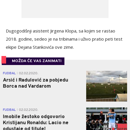
Dugogodišnji asistent Jirgena Klopa, sa kojim se rastao
2018. godine, sedeo je na tribinama i uživo pratio peti test
ekipe Dejana Stankovića ove zime.
MOŽDA ĆE VAS ZANIMATI
1
FUDBAL
02.02.2020.
|
Arsić i Radulović za pobjedu
Borca nad Vardarom
0
FUDBAL
02.02.2020.
|
Imobile žestoko odgovorio
Kristijanu Ronaldu: Lacio ne
odustaje od titule!