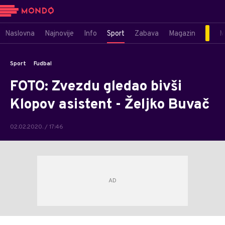
Naslovna
Najnovije
Info
Sport
Zabava
Magazin
M
Sport
Fudbal
FOTO: Zvezdu gledao bivši
Klopov asistent - Željko Buvač
02.02.2020. / 17:46