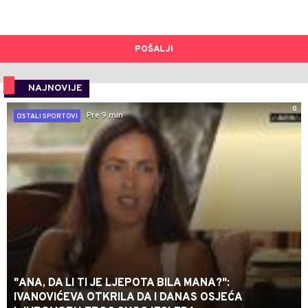
POŠALJI
NAJNOVIJE
0
Pre 9 min
OSTALI SPORTOVI
"ANA, DA LI TI JE LJEPOTA BILA MANA?":
IVANOVIĆEVA OTKRILA DA I DANAS OSJEĆA