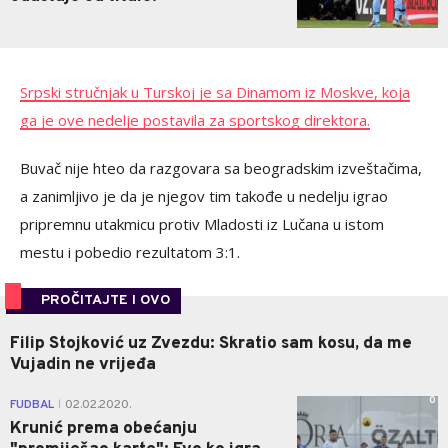
Srpski stručnjak u Turskoj je sa Dinamom iz Moskve, koja
ga je ove nedelje postavila za sportskog direktora.
Buvač nije hteo da razgovara sa beogradskim izveštačima,
a zanimljivo je da je njegov tim takođe u nedelju igrao
pripremnu utakmicu protiv Mladosti iz Lučana u istom
mestu i pobedio rezultatom 3:1.
PROČITAJTE I OVO
Filip Stojković uz Zvezdu: Skratio sam kosu, da me
Vujadin ne vrijeđa
0
FUDBAL
02.02.2020.
|
Krunić prema obećanju