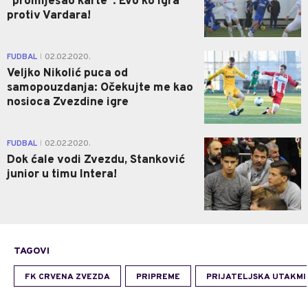
"promiješao karte": Evo ko igra
protiv Vardara!
0
FUDBAL
02.02.2020.
|
Veljko Nikolić puca od
samopouzdanja: Očekujte me kao
nosioca Zvezdine igre
0
FUDBAL
02.02.2020.
|
Dok ćale vodi Zvezdu, Stanković
junior u timu Intera!
TAGOVI
FK CRVENA ZVEZDA
PRIPREME
PRIJATELJSKA UTAKMI