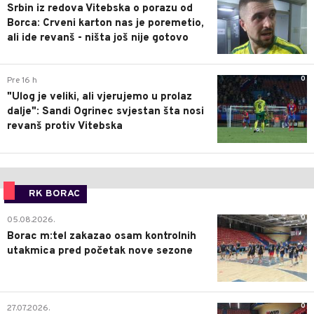
Srbin iz redova Vitebska o porazu od
Borca: Crveni karton nas je poremetio,
ali ide revanš - ništa još nije gotovo
0
Pre 16 h
"Ulog je veliki, ali vjerujemo u prolaz
dalje": Sandi Ogrinec svjestan šta nosi
revanš protiv Vitebska
RK BORAC
0
05.08.2026.
Borac m:tel zakazao osam kontrolnih
utakmica pred početak nove sezone
0
27.07.2026.