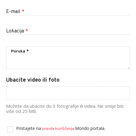
E-mail
*
Lokacija
*
Ubacite video ili foto
Možete da ubacite do 3 fotografije ili videa. Ne smije biti
više od 25 MB.
Pristajete na
Mondo portala.
pravila korišćenja