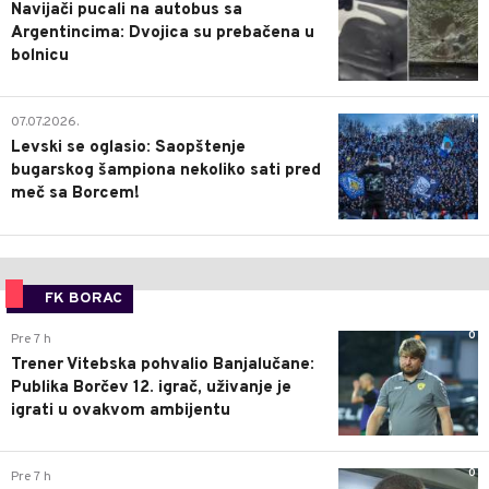
Navijači pucali na autobus sa
Argentincima: Dvojica su prebačena u
bolnicu
1
07.07.2026.
Levski se oglasio: Saopštenje
bugarskog šampiona nekoliko sati pred
meč sa Borcem!
FK BORAC
0
Pre 7 h
Trener Vitebska pohvalio Banjalučane:
Publika Borčev 12. igrač, uživanje je
igrati u ovakvom ambijentu
0
Pre 7 h