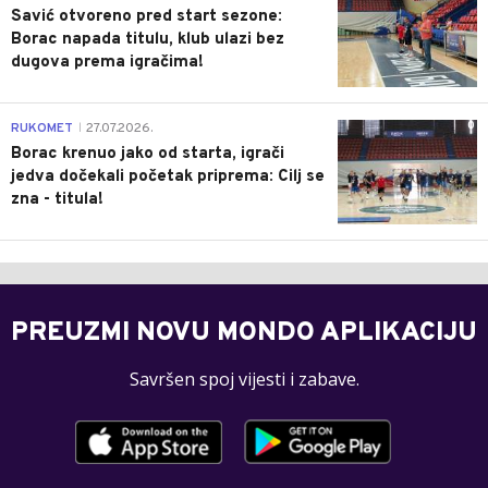
Savić otvoreno pred start sezone:
Borac napada titulu, klub ulazi bez
dugova prema igračima!
0
RUKOMET
27.07.2026.
|
Borac krenuo jako od starta, igrači
jedva dočekali početak priprema: Cilj se
zna - titula!
PREUZMI NOVU MONDO APLIKACIJU
Savršen spoj vijesti i zabave.