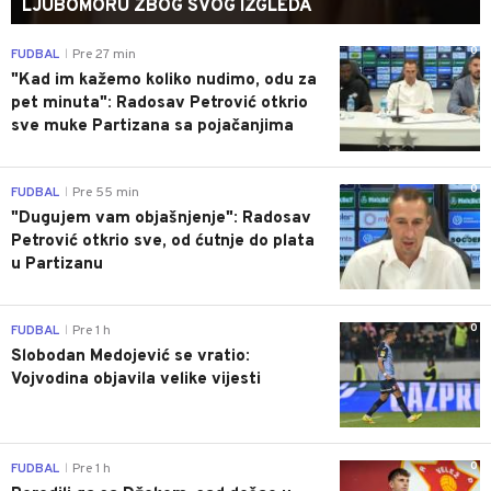
LJUBOMORU ZBOG SVOG IZGLEDA
0
FUDBAL
Pre 27 min
|
"Kad im kažemo koliko nudimo, odu za
pet minuta": Radosav Petrović otkrio
sve muke Partizana sa pojačanjima
0
FUDBAL
Pre 55 min
|
"Dugujem vam objašnjenje": Radosav
Petrović otkrio sve, od ćutnje do plata
u Partizanu
0
FUDBAL
Pre 1 h
|
Slobodan Medojević se vratio:
Vojvodina objavila velike vijesti
0
FUDBAL
Pre 1 h
|