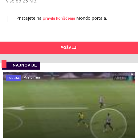
više od 25 MB.
Pristajete na
Mondo portala.
pravila korišćenja
POŠALJI
NAJNOVIJE
0
Pre 5 min
FUDBAL