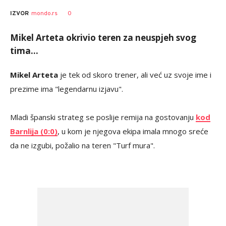
0
IZVOR
mondo.rs
Mikel Arteta okrivio teren za neuspjeh svog
tima...
Mikel Arteta
je tek od skoro trener, ali već uz svoje ime i
prezime ima "legendarnu izjavu".
Mladi španski strateg se poslije remija na gostovanju
kod
Barnlija (0:0)
, u kom je njegova ekipa imala mnogo sreće
da ne izgubi, požalio na teren "Turf mura".