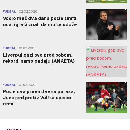
0
FUDBAL
02.02.2020.
|
Vodio meč dva dana posle smrti
oca, igrači znali da mu se oduže
0
FUDBAL
01.02.2020.
|
Liverpul gazi sve pred sobom,
rekordi samo padaju (ANKETA)
0
FUDBAL
01.02.2020.
|
Posle dva prvenstvena poraza,
Junajted protiv Vulfsa upisao i
remi