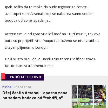
Ipak, teško da to može da bude izgovor za četvrti
uzastopni remi Arsenala koji se nalazi na samo sedam
bodova od zone ispadanja...
Artetin tim je odigrao vrlo loš meč na "Turf muru", tek dva
puta su priprijetili Niku Poupu i zasluženo se nisu vratili sa
čitavim plijenom u London.
Da li bi isto bilo i da je Barnli zalio teren i "ošišao" travu?
Recite nam vi u komentarima!
PROČITAJTE I OVO
0
FUDBAL
02.02.2020.
|
Džej častio Arsenal - opasna zona
na sedam bodova od "tobdžija"