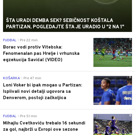
ŠTA URADI DEMBA SEK? SEBIČNOST KOŠTALA
PARTIZAN, POGLEDAJTE ŠTA JE URADIO U "2 NA 1"
0
FUDBAL
Pre 22 min
|
Borac vodi protiv Vitebska:
Fenomenalan pas Hrelje i vrhunska
egzekucija Savića! (VIDEO)
0
KOŠARKA
Pre 47 min
|
Loni Voker bi ipak mogao u Partizan:
Isplivali novi detalji ugovora sa
Denverom, postoji začkoljica
0
FUDBAL
Pre 51 min
|
Mihajlu Cvetkoviću trebalo 16 sekundi
za gol, najbrži u Evropi ove sezone