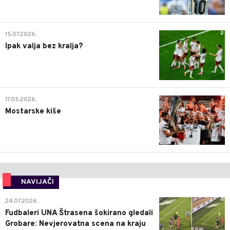
2
15.07.2026.
Ipak valja bez kralja?
0
17.05.2026.
Mostarske kiše
NAVIJAČI
0
24.07.2026.
Fudbaleri UNA Štrasena šokirano gledali
Grobare: Nevjerovatna scena na kraju