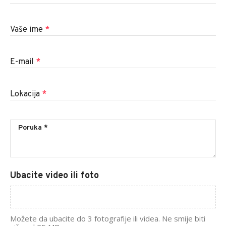
Vaše ime
*
E-mail
*
Lokacija
*
Ubacite video ili foto
Možete da ubacite do 3 fotografije ili videa. Ne smije biti