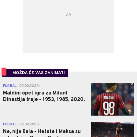
MOŽDA ĆE VAS ZANIMATI
0
FUDBAL
02.02.2020.
|
Maldini opet igra za Milan!
Dinastija traje - 1953, 1985, 2020.
0
FUDBAL
02.02.2020.
|
Ne, nije šala - Hetafe i Maksa su