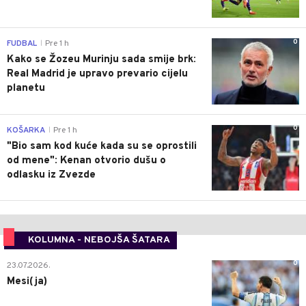
0
FUDBAL
Pre 1 h
|
Kako se Žozeu Murinju sada smije brk:
Real Madrid je upravo prevario cijelu
planetu
0
KOŠARKA
Pre 1 h
|
"Bio sam kod kuće kada su se oprostili
od mene": Kenan otvorio dušu o
odlasku iz Zvezde
KOLUMNA - NEBOJŠA ŠATARA
0
23.07.2026.
Mesi(ja)