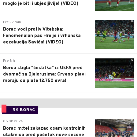
moglo je biti i ubjedljivije! (VIDEO)
0
Pre 22 min
Borac vodi protiv Vitebska:
Fenomenalan pas Hrelje i vrhunska
egzekucija Savića! (VIDEO)
0
Pre 8 h
Borcu stigla "čestitka" iz UEFA pred
dvomeč sa Bjelorusima: Crveno-plavi
moraju da plate 12.750 evra!
RK BORAC
0
05.08.2026.
Borac m:tel zakazao osam kontrolnih
utakmica pred početak nove sezone