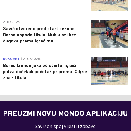
0
27.07.2026.
Savić otvoreno pred start sezone:
Borac napada titulu, klub ulazi bez
dugova prema igračima!
0
RUKOMET
27.07.2026.
|
Borac krenuo jako od starta, igrači
jedva dočekali početak priprema: Cilj se
zna - titula!
PREUZMI NOVU MONDO APLIKACIJU
Savršen spoj vijesti i zabave.