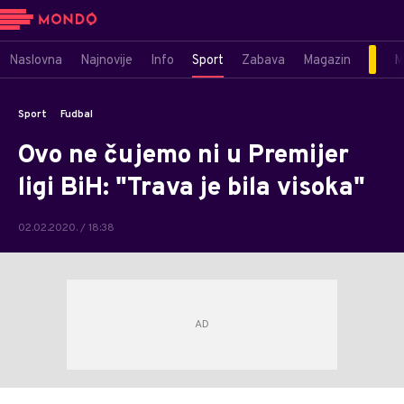
Naslovna
Najnovije
Info
Sport
Zabava
Magazin
M
Sport
Fudbal
Ovo ne čujemo ni u Premijer
ligi BiH: "Trava je bila visoka"
02.02.2020. / 18:38