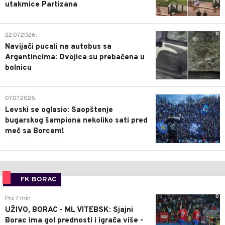
utakmice Partizana
0
22.07.2026.
Navijači pucali na autobus sa
Argentincima: Dvojica su prebačena u
bolnicu
1
07.07.2026.
Levski se oglasio: Saopštenje
bugarskog šampiona nekoliko sati pred
meč sa Borcem!
FK BORAC
0
Pre 7 min
UŽIVO, BORAC - ML VITEBSK: Sjajni
Borac ima gol prednosti i igrača više -