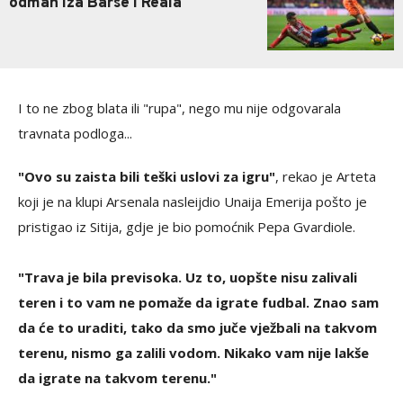
odmah iza Barse i Reala
I to ne zbog blata ili "rupa", nego mu nije odgovarala
travnata podloga...
"Ovo su zaista bili teški uslovi za igru"
, rekao je Arteta
koji je na klupi Arsenala nasleijdio Unaija Emerija pošto je
pristigao iz Sitija, gdje je bio pomoćnik Pepa Gvardiole.
"Trava je bila previsoka. Uz to, uopšte nisu zalivali
teren i to vam ne pomaže da igrate fudbal. Znao sam
da će to uraditi, tako da smo juče vježbali na takvom
terenu, nismo ga zalili vodom. Nikako vam nije lakše
da igrate na takvom terenu."