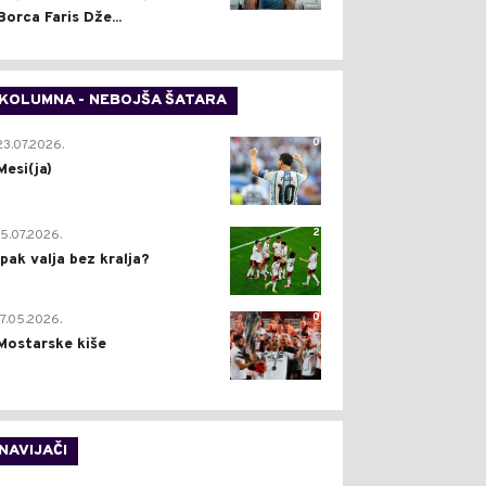
Borca Faris Dže...
KOLUMNA - NEBOJŠA ŠATARA
0
23.07.2026.
Mesi(ja)
2
15.07.2026.
Ipak valja bez kralja?
0
17.05.2026.
Mostarske kiše
NAVIJAČI