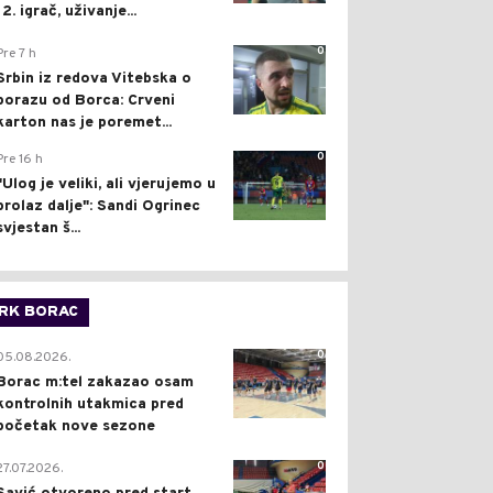
12. igrač, uživanje...
0
Pre 7 h
Srbin iz redova Vitebska o
porazu od Borca: Crveni
karton nas je poremet...
0
Pre 16 h
"Ulog je veliki, ali vjerujemo u
prolaz dalje": Sandi Ogrinec
svjestan š...
RK BORAC
0
05.08.2026.
Borac m:tel zakazao osam
kontrolnih utakmica pred
početak nove sezone
0
27.07.2026.