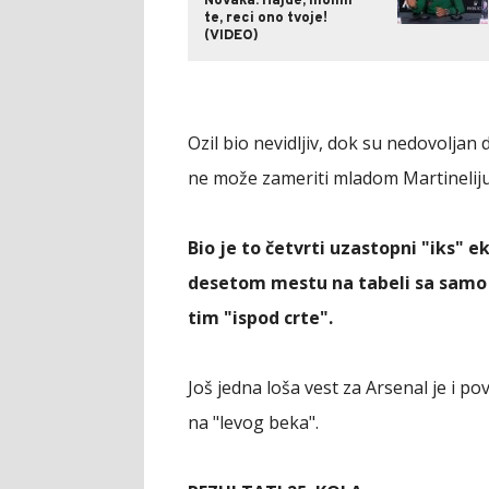
Novaka: Hajde, molim
te, reci ono tvoje!
(VIDEO)
Ozil bio nevidljiv, dok su nedovoljan
ne može zameriti mladom Martineliju
Bio je to četvrti uzastopni "iks" 
desetom mestu na tabeli sa samo 
tim "ispod crte".
Još jedna loša vest za Arsenal je i 
na "levog beka".