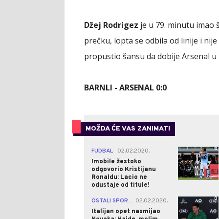
Džej Rodrigez
je u 79. minutu imao 
prečku, lopta se odbila od linije i nij
propustio šansu da dobije Arsenal u uta
BARNLI - ARSENAL 0:0
MOŽDA ĆE VAS ZANIMATI
0
FUDBAL
02.02.2020.
|
Imobile žestoko
odgovorio Kristijanu
Ronaldu: Lacio ne
odustaje od titule!
0
OSTALI SPORTOVI
02.02.2020.
|
Italijan opet nasmijao