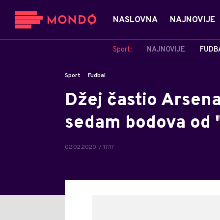
NASLOVNA
NAJNOVIJE
Sport:
NAJNOVIJE
FUDB
Sport
Fudbal
Džej častio Arsena
sedam bodova od "
02.02.2020. / 17:17