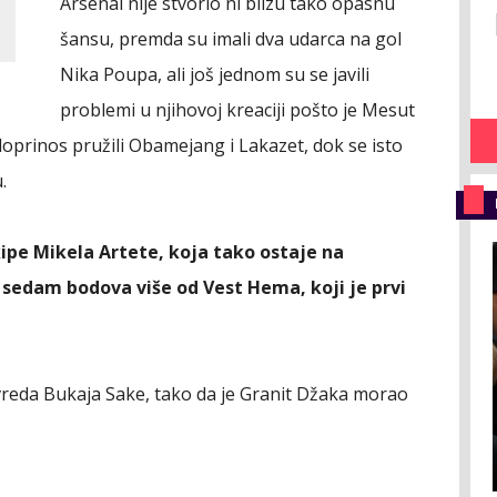
Arsenal nije stvorio ni blizu tako opasnu
šansu, premda su imali dva udarca na gol
Nika Poupa, ali još jednom su se javili
problemi u njihovoj kreaciji pošto je Mesut
 doprinos pružili Obamejang i Lakazet, dok se isto
.
ekipe Mikela Artete, koja tako ostaje na
sedam bodova više od Vest Hema, koji je prvi
povreda Bukaja Sake, tako da je Granit Džaka morao