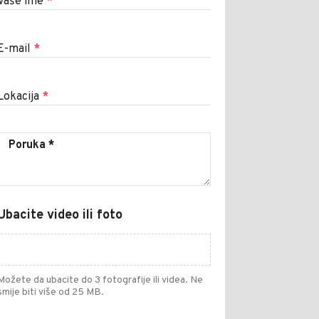
Vaše ime
*
E-mail
*
Lokacija
*
Ubacite video ili foto
Možete da ubacite do 3 fotografije ili videa. Ne
smije biti više od 25 MB.