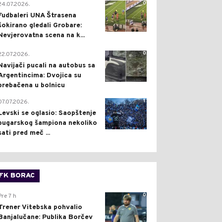
0
24.07.2026.
Fudbaleri UNA Štrasena
šokirano gledali Grobare:
Nevjerovatna scena na k...
0
22.07.2026.
Navijači pucali na autobus sa
Argentincima: Dvojica su
prebačena u bolnicu
1
07.07.2026.
Levski se oglasio: Saopštenje
bugarskog šampiona nekoliko
sati pred meč ...
FK BORAC
0
Pre 7 h
Trener Vitebska pohvalio
Banjalučane: Publika Borčev