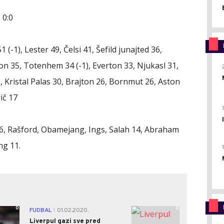
 0:0
 (-1), Lester 49, Čelsi 41, Šefild junajted 36,
n 35, Totenhem 34 (-1), Everton 33, Njukasl 31,
, Kristal Palas 30, Brajton 26, Bornmut 26, Aston
ič 17
6, Rašford, Obamejang, Ings, Salah 14, Abraham
ng 11.
0
0
FUDBAL
01.02.2020.
|
Liverpul gazi sve pred