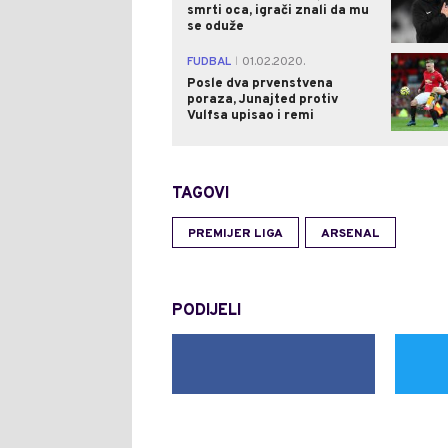
smrti oca, igrači znali da mu
se oduže
FUDBAL
01.02.2020.
|
Posle dva prvenstvena
poraza, Junajted protiv
Vulfsa upisao i remi
TAGOVI
PREMIJER LIGA
ARSENAL
PODIJELI