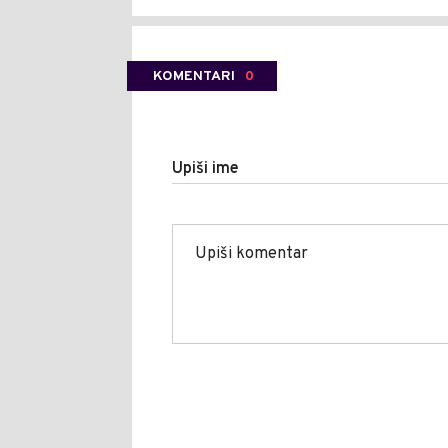
KOMENTARI
0
Upiši ime