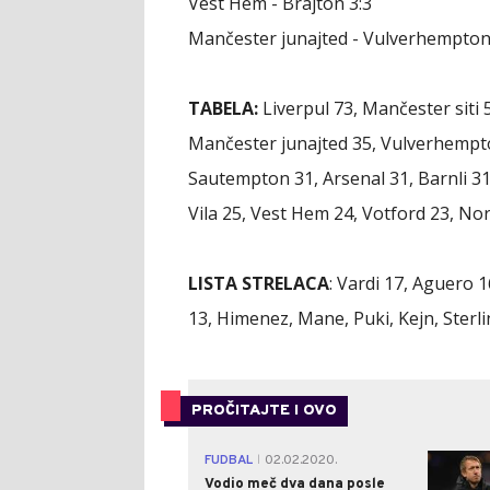
Vest Hem - Brajton 3:3
Mančester junajted - Vulverhempton
TABELA:
Liverpul 73, Mančester siti 51
Mančester junajted 35, Vulverhempto
Sautempton 31, Arsenal 31, Barnli 31
Vila 25, Vest Hem 24, Votford 23, Nor
LISTA STRELACA
:
Vardi 17, Aguero 1
13, Himenez, Mane, Puki, Kejn, Sterli
PROČITAJTE I OVO
FUDBAL
02.02.2020.
|
Vodio meč dva dana posle