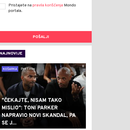
Pristajete na
pravila korišćenja
Mondo
portala.
POŠALJI
NAJNOVIJE
0
Pre 1 min
KOŠARKA
"ČEKAJTE, NISAM TAKO
MISLIO": TONI PARKER
NAPRAVIO NOVI SKANDAL, PA
SE J...