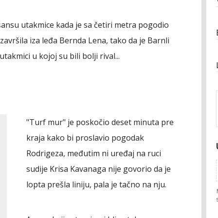
šansu utakmice kada je sa četiri metra pogodio
e završila iza leđa Bernda Lena, tako da je Barnli
kmici u kojoj su bili bolji rival...
"Turf mur" je poskočio deset minuta pre
kraja kako bi proslavio pogodak
Rodrigeza, međutim ni uređaj na ruci
sudije Krisa Kavanaga nije govorio da je
lopta prešla liniju, pala je tačno na nju.