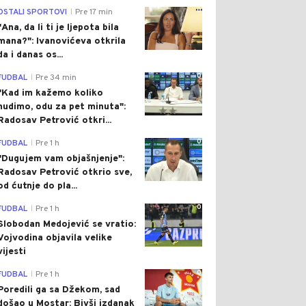
0
OSTALI SPORTOVI
Pre 17 min
|
"Ana, da li ti je ljepota bila
mana?": Ivanovićeva otkrila
da i danas os...
0
FUDBAL
Pre 34 min
|
"Kad im kažemo koliko
nudimo, odu za pet minuta":
Radosav Petrović otkri...
0
FUDBAL
Pre 1 h
|
"Dugujem vam objašnjenje":
Radosav Petrović otkrio sve,
od ćutnje do pla...
0
FUDBAL
Pre 1 h
|
Slobodan Medojević se vratio:
Vojvodina objavila velike
vijesti
0
FUDBAL
Pre 1 h
|
Poredili ga sa Džekom, sad
došao u Mostar: Bivši izdanak