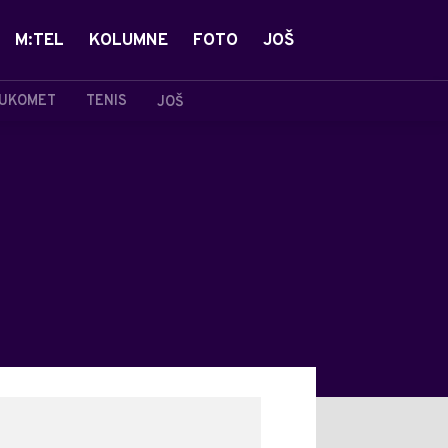
M:TEL
KOLUMNE
FOTO
JOŠ
UKOMET
TENIS
JOŠ