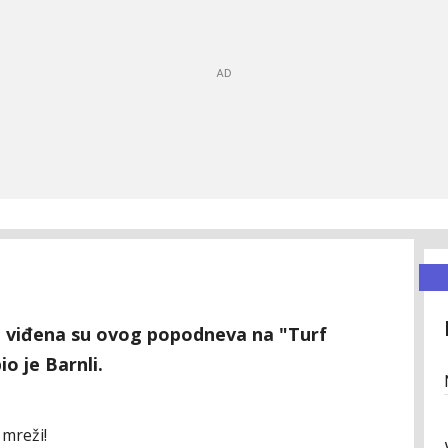
a viđena su ovog popodneva na "Turf
o je Barnli.
 mreži!