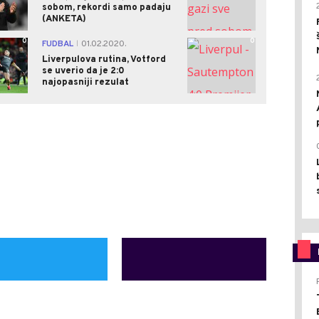
sobom, rekordi samo padaju
(ANKETA)
0
0
FUDBAL
01.02.2020.
|
Liverpulova rutina, Votford
se uverio da je 2:0
najopasniji rezulat