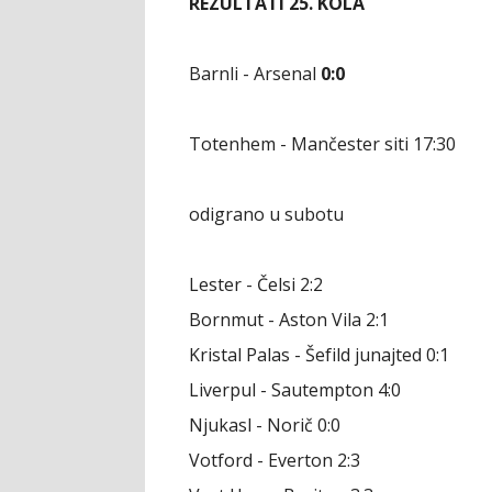
REZULTATI 25. KOLA
Barnli - Arsenal
0:0
Totenhem - Mančester siti 17:30
odigrano u subotu
Lester - Čelsi 2:2
Bornmut - Aston Vila 2:1
Kristal Palas - Šefild junajted 0:1
Liverpul - Sautempton 4:0
Njukasl - Norič 0:0
Votford - Everton 2:3