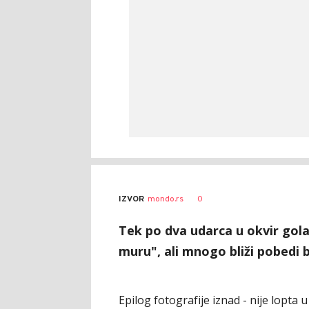
0
IZVOR
mondo.rs
Tek po dva udarca u okvir gol
muru", ali mnogo bliži pobedi bi
Epilog fotografije iznad - nije lopta u