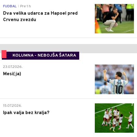
0
FUDBAL
Pre 1 h
|
Dva velika udarca za Hapoel pred
Crvenu zvezdu
KOLUMNA - NEBOJŠA ŠATARA
0
23.07.2026.
Mesi(ja)
2
15.07.2026.
Ipak valja bez kralja?