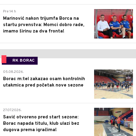
1
Pre 14 h
Marinović nakon trijumfa Borca na
startu prvenstva: Momci dobro rade,
imamo širinu za dva fronta!
RK BORAC
0
05.08.2026.
Borac m:tel zakazao osam kontrolnih
utakmica pred početak nove sezone
0
27.07.2026.
Savić otvoreno pred start sezone:
Borac napada titulu, klub ulazi bez
dugova prema igračima!