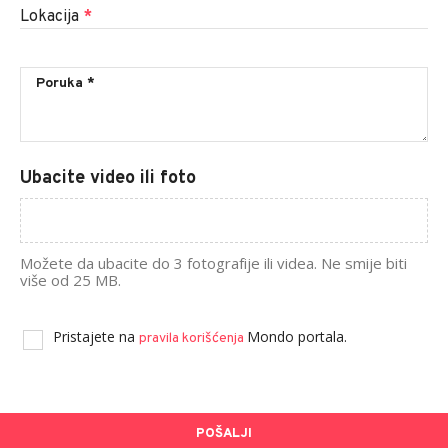
Lokacija
*
Ubacite video ili foto
Možete da ubacite do 3 fotografije ili videa. Ne smije biti
više od 25 MB.
Pristajete na
Mondo portala.
pravila korišćenja
POŠALJI