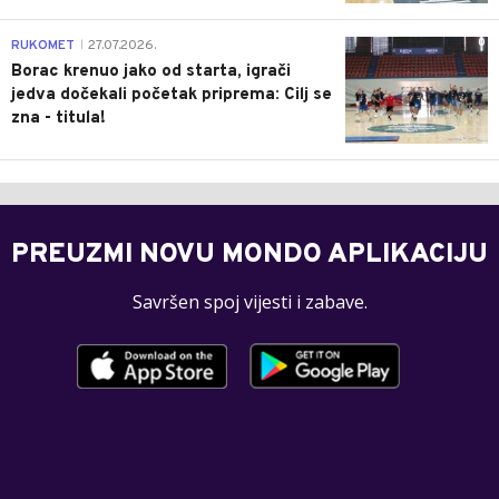
0
RUKOMET
27.07.2026.
|
Borac krenuo jako od starta, igrači
jedva dočekali početak priprema: Cilj se
zna - titula!
PREUZMI NOVU MONDO APLIKACIJU
Savršen spoj vijesti i zabave.