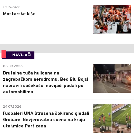
0
17.05.2026.
Mostarske kiše
NAVIJAČI
0
08.08.2026.
Brutalna tuča huligana na
zagrebačkom aerodromu! Bed Blu Bojsi
napravili sačekušu, navijači padali po
automobilima
0
24.07.2026.
Fudbaleri UNA Štrasena šokirano gledali
Grobare: Nevjerovatna scena na kraju
utakmice Partizana