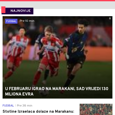
NAJNOVIJE
0
Pre 10 min
FUDBAL
U FEBRUARU IGRAO NA MARAKANI, SAD VRIJEDI 130
MILIONA EVRA
0
FUDBAL
Pre 38 min
|
Stotine Izraelaca dolaze na Marakanu: