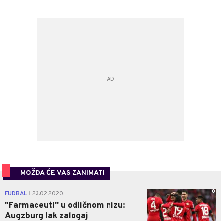
MOŽDA ĆE VAS ZANIMATI
0
FUDBAL
23.02.2020.
|
"Farmaceuti'' u odličnom nizu:
Augzburg lak zalogaj