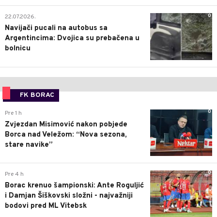
0
22.07.2026.
Navijači pucali na autobus sa
Argentincima: Dvojica su prebačena u
bolnicu
FK BORAC
0
Pre 1 h
Zvjezdan Misimović nakon pobjede
Borca nad Veležom: “Nova sezona,
stare navike”
0
Pre 4 h
Borac krenuo šampionski: Ante Roguljić
i Damjan Šiškovski složni - najvažniji
bodovi pred ML Vitebsk