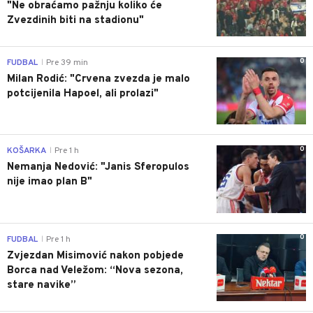
"Ne obraćamo pažnju koliko će
Zvezdinih biti na stadionu"
0
FUDBAL
Pre 39 min
|
Milan Rodić: "Crvena zvezda je malo
potcijenila Hapoel, ali prolazi"
0
KOŠARKA
Pre 1 h
|
Nemanja Nedović: "Janis Sferopulos
nije imao plan B"
0
FUDBAL
Pre 1 h
|
Zvjezdan Misimović nakon pobjede
Borca nad Veležom: “Nova sezona,
stare navike”