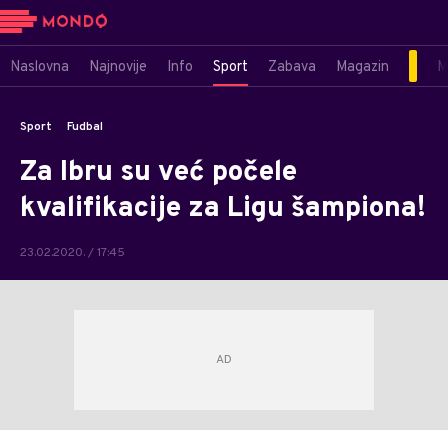
Naslovna
Najnovije
Info
Sport
Zabava
Magazin
M
Sport
Fudbal
Za Ibru su već počele
kvalifikacije za Ligu šampiona!
23.02.2020. / 17:45