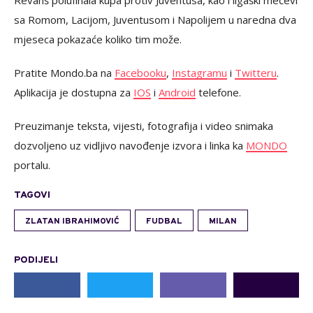
sa Romom, Lacijom, Juventusom i Napolijem u naredna dva
mjeseca pokazaće koliko tim može.
Pratite Mondo.ba na
Facebooku
,
Instagramu
i
Twitteru
.
Aplikacija je dostupna za
IOS
i
Android
telefone.
Preuzimanje teksta, vijesti, fotografija i video snimaka
dozvoljeno uz vidljivo navođenje izvora i linka ka
MONDO
portalu.
TAGOVI
ZLATAN IBRAHIMOVIĆ
FUDBAL
MILAN
PODIJELI