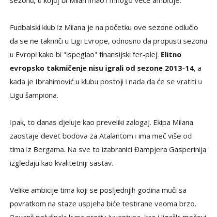
Fudbalski klub iz Milana je na početku ove sezone odlučio
da se ne takmiči u Ligi Evrope, odnosno da propusti sezonu
u Evropi kako bi ''ispeglao'' finansijski fer-plej.
Elitno
evropsko takmičenje nisu igrali od sezone 2013-14
, a
kada je Ibrahimović u klubu postoji i nada da će se vratiti u
Ligu šampiona.
Ipak, to danas djeluje kao preveliki zalogaj. Ekipa Milana
zaostaje devet bodova za Atalantom i ima meč više od
tima iz Bergama. Na sve to izabranici Đampjera Gasperinija
izgledaju kao kvalitetniji sastav.
Velike ambicije tima koji se posljednjih godina muči sa
povratkom na staze uspjeha biće testirane veoma brzo.
Revanš polufinala kupa protiv Juventusa, kao i ligaški mečevi