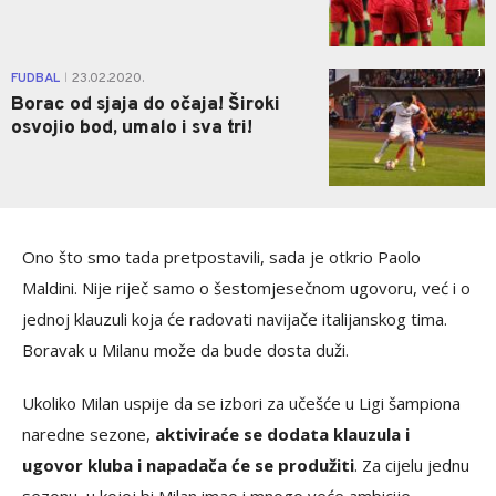
1
FUDBAL
23.02.2020.
|
Borac od sjaja do očaja! Široki
osvojio bod, umalo i sva tri!
Ono što smo tada pretpostavili, sada je otkrio Paolo
Maldini. Nije riječ samo o šestomjesečnom ugovoru, već i o
jednoj klauzuli koja će radovati navijače italijanskog tima.
Boravak u Milanu može da bude dosta duži.
Ukoliko Milan uspije da se izbori za učešće u Ligi šampiona
naredne sezone,
aktiviraće se dodata klauzula i
ugovor kluba i napadača će se produžiti
. Za cijelu jednu
sezonu, u kojoj bi Milan imao i mnogo veće ambicije.