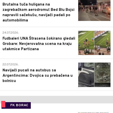
Brutalna tuča huligana na
zagrebačkom aerodromu! Bed Blu Bojsi
napravili sačekušu, navijači padali po
automobilima
0
24.07.2026.
Fudbaleri UNA Štrasena šokirano gledali
Grobare: Nevjerovatna scena na kraju
utakmice Partizana
0
22.07.2026.
Navijači pucali na autobus sa
Argentincima: Dvojica su prebačena u
bolnicu
FK BORAC