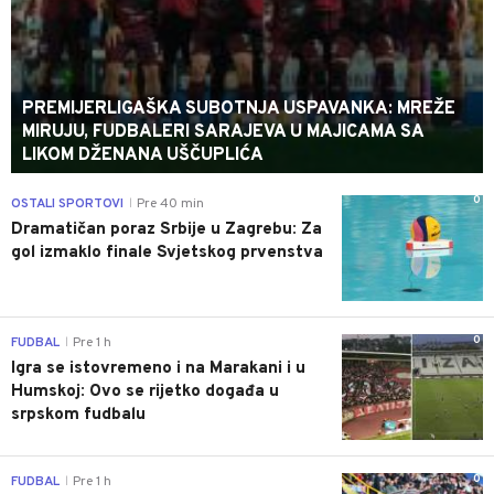
PREMIJERLIGAŠKA SUBOTNJA USPAVANKA: MREŽE
MIRUJU, FUDBALERI SARAJEVA U MAJICAMA SA
LIKOM DŽENANA UŠČUPLIĆA
0
OSTALI SPORTOVI
Pre 40 min
|
Dramatičan poraz Srbije u Zagrebu: Za
gol izmaklo finale Svjetskog prvenstva
0
FUDBAL
Pre 1 h
|
Igra se istovremeno i na Marakani i u
Humskoj: Ovo se rijetko događa u
srpskom fudbalu
0
FUDBAL
Pre 1 h
|