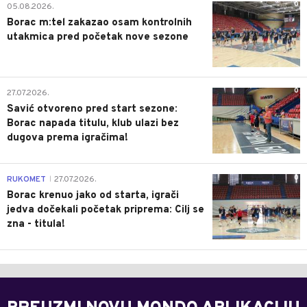
0
05.08.2026.
Borac m:tel zakazao osam kontrolnih
utakmica pred početak nove sezone
0
27.07.2026.
Savić otvoreno pred start sezone:
Borac napada titulu, klub ulazi bez
dugova prema igračima!
0
RUKOMET
27.07.2026.
|
Borac krenuo jako od starta, igrači
jedva dočekali početak priprema: Cilj se
zna - titula!