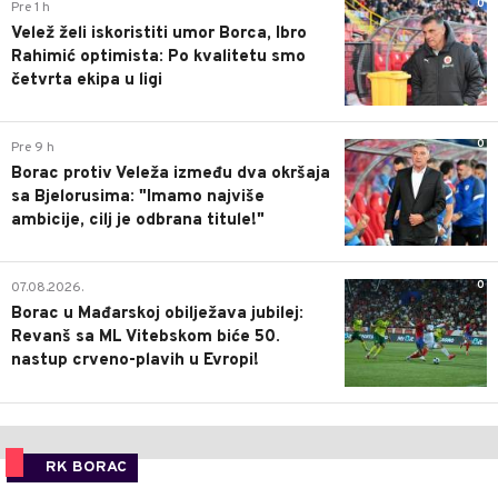
0
Pre 1 h
Velež želi iskoristiti umor Borca, Ibro
Rahimić optimista: Po kvalitetu smo
četvrta ekipa u ligi
0
Pre 9 h
Borac protiv Veleža između dva okršaja
sa Bjelorusima: "Imamo najviše
ambicije, cilj je odbrana titule!"
0
07.08.2026.
Borac u Mađarskoj obilježava jubilej:
Revanš sa ML Vitebskom biće 50.
nastup crveno-plavih u Evropi!
RK BORAC