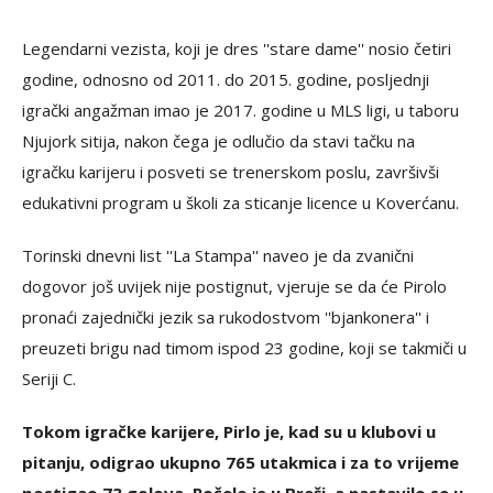
Legendarni vezista, koji je dres ''stare dame'' nosio četiri
godine, odnosno od 2011. do 2015. godine, posljednji
igrački angažman imao je 2017. godine u MLS ligi, u taboru
Njujork sitija, nakon čega je odlučio da stavi tačku na
igračku karijeru i posveti se trenerskom poslu, završivši
edukativni program u školi za sticanje licence u Koverćanu.
Torinski dnevni list ''La Stampa'' naveo je da zvanični
dogovor još uvijek nije postignut, vjeruje se da će Pirolo
pronaći zajednički jezik sa rukodostvom ''bjankonera'' i
preuzeti brigu nad timom ispod 23 godine, koji se takmiči u
Seriji C.
Tokom igračke karijere, Pirlo je, kad su u klubovi u
pitanju, odigrao ukupno 765 utakmica i za to vrijeme
postigao 73 golova. Počelo je u Breši, a nastavilo se u