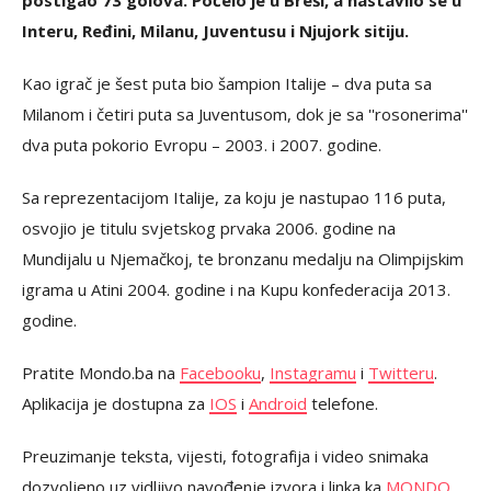
Interu, Ređini, Milanu, Juventusu i Njujork sitiju.
Kao igrač je šest puta bio šampion Italije – dva puta sa
Milanom i četiri puta sa Juventusom, dok je sa ''rosonerima''
dva puta pokorio Evropu – 2003. i 2007. godine.
Sa reprezentacijom Italije, za koju je nastupao 116 puta,
osvojio je titulu svjetskog prvaka 2006. godine na
Mundijalu u Njemačkoj, te bronzanu medalju na Olimpijskim
igrama u Atini 2004. godine i na Kupu konfederacija 2013.
godine.
Pratite Mondo.ba na
Facebooku
,
Instagramu
i
Twitteru
.
Aplikacija je dostupna za
IOS
i
Android
telefone.
Preuzimanje teksta, vijesti, fotografija i video snimaka
dozvoljeno uz vidljivo navođenje izvora i linka ka
MONDO