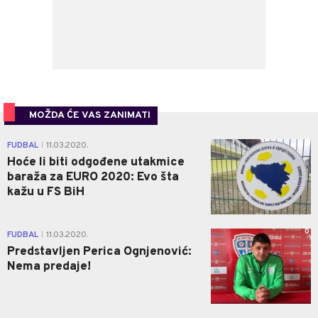
MOŽDA ĆE VAS ZANIMATI
0
FUDBAL
11.03.2020.
|
Hoće li biti odgođene utakmice
baraža za EURO 2020: Evo šta
kažu u FS BiH
0
FUDBAL
11.03.2020.
|
Predstavljen Perica Ognjenović:
Nema predaje!