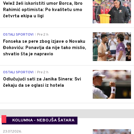
Velež želi iskoristiti umor Borca, Ibro
Rahimić optimista: Po kvalitetu smo
četvrta ekipa u ligi
0
OSTALI SPORTOVI
Pre 2 h
|
Fonseka se pere zbog izjave o Novaku
Đokoviću: Ponavlja da nije tako mislio,
shvatio šta je napravio
0
OSTALI SPORTOVI
Pre 2 h
|
Odlučujući sati za Janika Sinera: Svi
čekaju da se oglasi iz hotela
KOLUMNA - NEBOJŠA ŠATARA
0
23.07.2026.