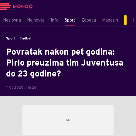
Naslovna
Najnovije
Info
Sport
Zabava
Magazin
M
Sport
Fudbal
Povratak nakon pet godina:
Pirlo preuzima tim Juventusa
do 23 godine?
11.03.2020. / 16:26