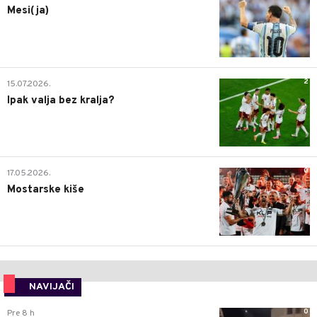
Mesi(ja)
2
15.07.2026.
Ipak valja bez kralja?
0
17.05.2026.
Mostarske kiše
NAVIJAČI
0
Pre 8 h