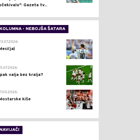
očekivalo": Gazeta tv...
KOLUMNA - NEBOJŠA ŠATARA
0
23.07.2026.
Mesi(ja)
2
15.07.2026.
Ipak valja bez kralja?
0
17.05.2026.
Mostarske kiše
NAVIJAČI