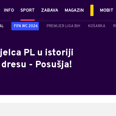
INFO
SPORT
ZABAVA
MAGAZIN
MOBIT
AL
FIFA WC 2026
PREMIJER LIGA BIH
KOŠARKA
R
elca PL u istoriji
 dresu - Posušja!