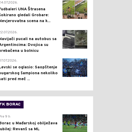
0
24.07.2026.
Fudbaleri UNA Štrasena
šokirano gledali Grobare:
Nevjerovatna scena na k...
0
22.07.2026.
Navijači pucali na autobus sa
Argentincima: Dvojica su
prebačena u bolnicu
1
07.07.2026.
Levski se oglasio: Saopštenje
bugarskog šampiona nekoliko
sati pred meč ...
FK BORAC
0
Pre 9 h
Borac u Mađarskoj obilježava
jubilej: Revanš sa ML