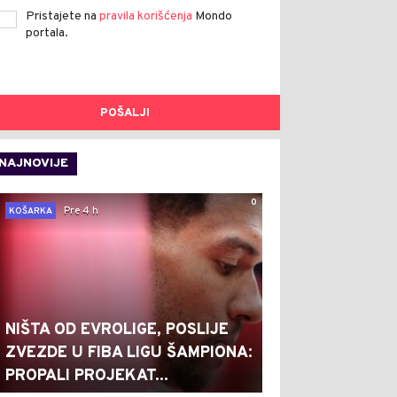
Pristajete na
pravila korišćenja
Mondo
portala.
POŠALJI
NAJNOVIJE
0
Pre 4 h
KOŠARKA
NIŠTA OD EVROLIGE, POSLIJE
ZVEZDE U FIBA LIGU ŠAMPIONA:
PROPALI PROJEKAT...