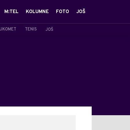
M:TEL
KOLUMNE
FOTO
JOŠ
UKOMET
TENIS
JOŠ