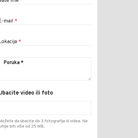
Vaše ime
*
E-mail
*
Lokacija
*
Ubacite video ili foto
Možete da ubacite do 3 fotografije ili videa. Ne
smije biti više od 25 MB.