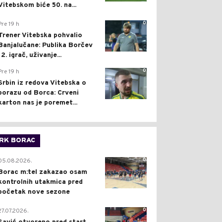
Vitebskom biće 50. na...
0
Pre 19 h
Trener Vitebska pohvalio
Banjalučane: Publika Borčev
12. igrač, uživanje...
0
Pre 19 h
Srbin iz redova Vitebska o
porazu od Borca: Crveni
karton nas je poremet...
RK BORAC
0
05.08.2026.
Borac m:tel zakazao osam
kontrolnih utakmica pred
početak nove sezone
0
27.07.2026.