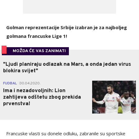
Golman reprezentacije Srbije izabran je za najboljeg
golmana francuske Lige 1!
MOŽDA ĆE VAS ZANIMATI
"Ljudi planiraju odlazak na Mars, a onda jedan virus
blokira svijet"
0
FUDBAL
30.04.2020.
|
Ima i nezadovoljnih: Lion
zahtijeva odštetu zbog prekida
prvenstva!
Francuske vlasti su donele odluku, zabranile su sportske