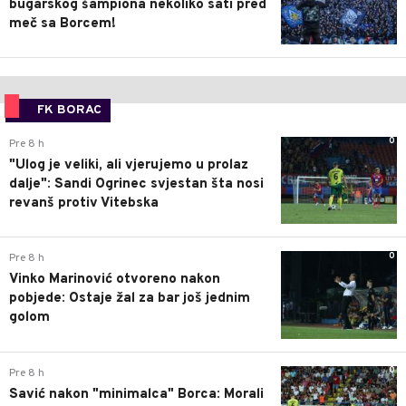
bugarskog šampiona nekoliko sati pred
meč sa Borcem!
FK BORAC
0
Pre 8 h
"Ulog je veliki, ali vjerujemo u prolaz
dalje": Sandi Ogrinec svjestan šta nosi
revanš protiv Vitebska
0
Pre 8 h
Vinko Marinović otvoreno nakon
pobjede: Ostaje žal za bar još jednim
golom
0
Pre 8 h
Savić nakon "minimalca" Borca: Morali