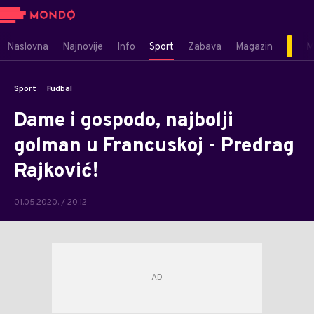
Naslovna
Najnovije
Info
Sport
Zabava
Magazin
M
Sport
Fudbal
Dame i gospodo, najbolji
golman u Francuskoj - Predrag
Rajković!
01.05.2020. / 20:12