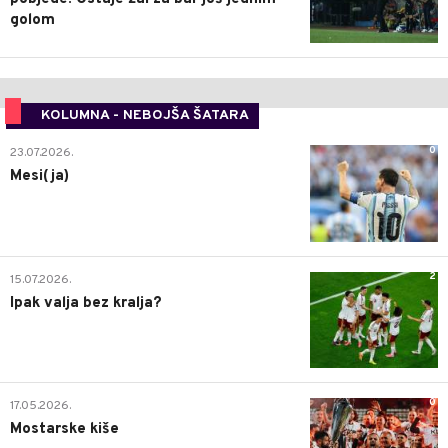
golom
KOLUMNA - NEBOJŠA ŠATARA
0
23.07.2026.
Mesi(ja)
2
15.07.2026.
Ipak valja bez kralja?
0
17.05.2026.
Mostarske kiše