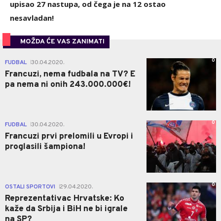
upisao 27 nastupa, od čega je na 12 ostao
nesavladan!
MOŽDA ĆE VAS ZANIMATI
0
FUDBAL
30.04.2020.
|
Francuzi, nema fudbala na TV? E
pa nema ni onih 243.000.000€!
0
FUDBAL
30.04.2020.
|
Francuzi prvi prelomili u Evropi i
proglasili šampiona!
0
OSTALI SPORTOVI
29.04.2020.
|
Reprezentativac Hrvatske: Ko
kaže da Srbija i BiH ne bi igrale
na SP?