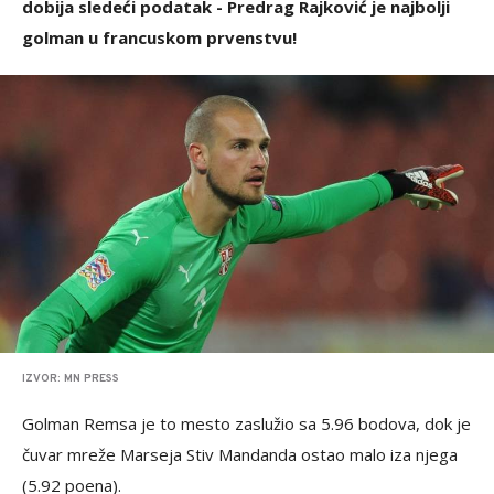
dobija sledeći podatak - Predrag Rajković je najbolji
golman u francuskom prvenstvu!
IZVOR: MN PRESS
Golman Remsa je to mesto zaslužio sa 5.96 bodova, dok je
čuvar mreže Marseja Stiv Mandanda ostao malo iza njega
(5.92 poena).