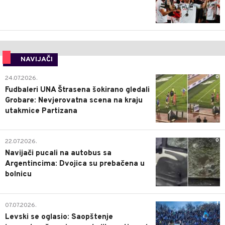
NAVIJAČI
0
24.07.2026.
Fudbaleri UNA Štrasena šokirano gledali
Grobare: Nevjerovatna scena na kraju
utakmice Partizana
0
22.07.2026.
Navijači pucali na autobus sa
Argentincima: Dvojica su prebačena u
bolnicu
1
07.07.2026.
Levski se oglasio: Saopštenje