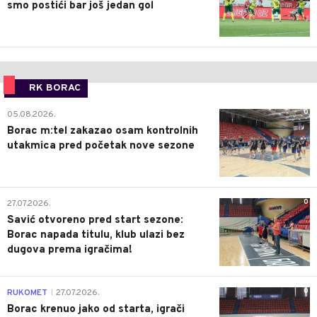
smo postići bar još jedan gol
RK BORAC
0
05.08.2026.
Borac m:tel zakazao osam kontrolnih
utakmica pred početak nove sezone
0
27.07.2026.
Savić otvoreno pred start sezone:
Borac napada titulu, klub ulazi bez
dugova prema igračima!
0
RUKOMET
27.07.2026.
|
Borac krenuo jako od starta, igrači