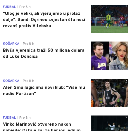
0
FUDBAL
Pre 8 h
|
"Ulog je veliki, ali vjerujemo u prolaz
dalje": Sandi Ogrinec svjestan šta nosi
revanš protiv Vitebska
0
KOŠARKA
Pre 8 h
|
Bivša vjerenica traži 50 miliona dolara
od Luke Dončića
0
KOŠARKA
Pre 8 h
|
Alen Smailagić ima novi klub: "Više mu
nudio Partizan"
0
FUDBAL
Pre 8 h
|
Vinko Marinović otvoreno nakon
pobjede: Ostaje žal za bar još jednim