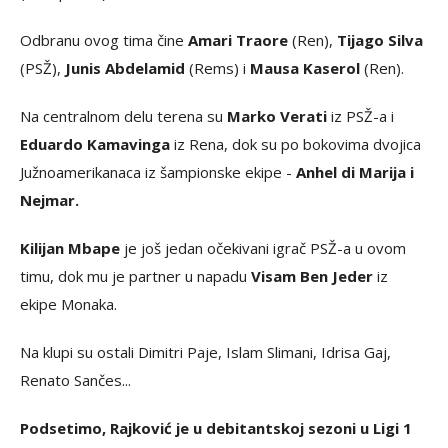
Odbranu ovog tima čine
Amari Traore
(Ren),
Tijago Silva
(PSŽ),
Junis Abdelamid
(Rems) i
Mausa Kaserol
(Ren).
Na centralnom delu terena su
Marko Verati
iz PSŽ-a i
Eduardo Kamavinga
iz Rena, dok su po bokovima dvojica
Južnoamerikanaca iz šampionske ekipe -
Anhel di Marija i
Nejmar.
Kilijan Mbape
je još jedan očekivani igrač PSŽ-a u ovom
timu, dok mu je partner u napadu
Visam Ben Jeder
iz
ekipe Monaka.
Na klupi su ostali Dimitri Paje, Islam Slimani, Idrisa Gaj,
Renato Sančes...
Podsetimo, Rajković je u debitantskoj sezoni u Ligi 1