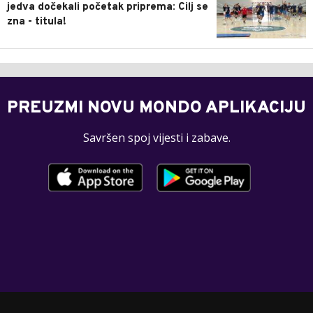
jedva dočekali početak priprema: Cilj se
zna - titula!
PREUZMI NOVU MONDO APLIKACIJU
Savršen spoj vijesti i zabave.