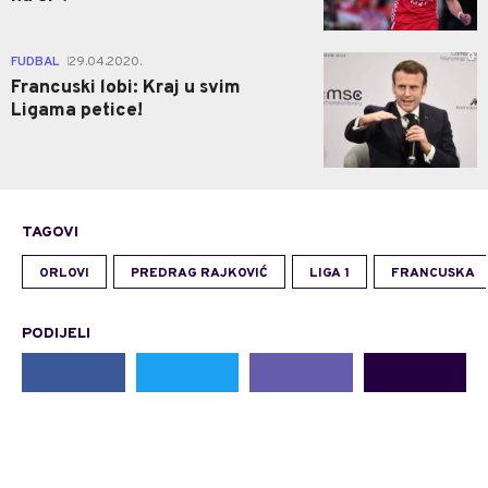
0
FUDBAL
29.04.2020.
|
Francuski lobi: Kraj u svim
Ligama petice!
TAGOVI
ORLOVI
PREDRAG RAJKOVIĆ
LIGA 1
FRANCUSKA
PODIJELI