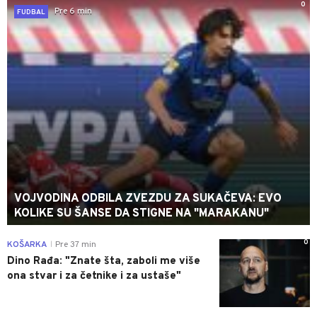
0
Pre 6 min
FUDBAL
VOJVODINA ODBILA ZVEZDU ZA SUKAČEVA: EVO
KOLIKE SU ŠANSE DA STIGNE NA "MARAKANU"
0
KOŠARKA
Pre 37 min
|
Dino Rađa: "Znate šta, zaboli me više
ona stvar i za četnike i za ustaše"