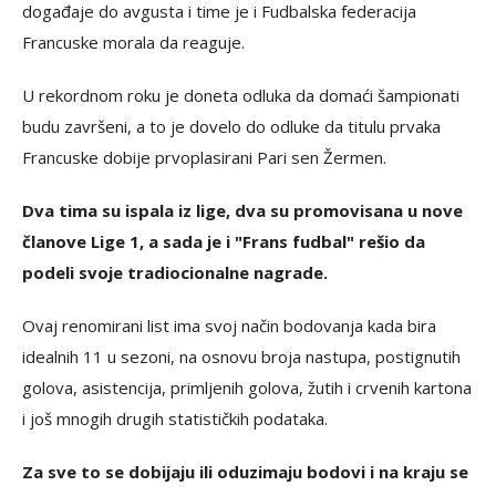
događaje do avgusta i time je i Fudbalska federacija
Francuske morala da reaguje.
U rekordnom roku je doneta odluka da domaći šampionati
budu završeni, a to je dovelo do odluke da titulu prvaka
Francuske dobije prvoplasirani Pari sen Žermen.
Dva tima su ispala iz lige, dva su promovisana u nove
članove Lige 1, a sada je i "Frans fudbal" rešio da
podeli svoje tradiocionalne nagrade.
Ovaj renomirani list ima svoj način bodovanja kada bira
idealnih 11 u sezoni, na osnovu broja nastupa, postignutih
golova, asistencija, primljenih golova, žutih i crvenih kartona
i još mnogih drugih statističkih podataka.
Za sve to se dobijaju ili oduzimaju bodovi i na kraju se