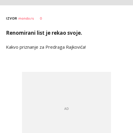
Nebojša
AUTOR
0
IZVOR
mondo.rs
Marković
Renomirani list je rekao svoje.
Kakvo priznanje za Predraga Rajkovića!