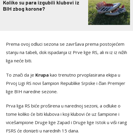
Koliko su para izgubili klubovi iz
BIH zbog korone?
Prema ovoj odluci sezona se završava prema postojećem
stanju na tabeli, dok ispadanja iz Prve lige RS, ali ni iz iz nižih
liga neće biti.
To znači da je
Krupa
kao trenutno prvoplasirana ekipa u
Prvoj Ligi RS novi šampion Republike Srpske i član Premijer
lige BIH naredne sezone.
Prva liga RS biće proširena u narednoj sezoni, a odluke o
tome koliko će biti klubova i koji klubovi će uz šampione i
vicešampione Druge lige Zapad i Druge lige Istok u viši rang
FSRS će donijeti u narednih 15 dana.