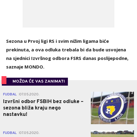
Sezona u Prvoj ligi RS i svim nižim ligama biće
prekinuta, a ova odluka trebala bi da bude usvojena
na sjednici Izvršnog odbora FSRS danas poslijepodne,
saznaje MONDO.
MOŽDA ĆE VAS ZANIMATI
2
FUDBAL
07.05.2020.
|
Izvršni odbor FSBIH bez odluke –
sezona bliža kraju nego
nastavku!
0
FUDBAL
07.05.2020.
|