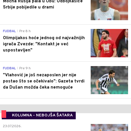
Moćna Rusija pala u Ubu: Odbojkašice
Srbije pobijedile u drami
0
FUDBAL
Pre 8 h
|
Olimpijakos hoće jednog od najvažnijih
igrača Zvezde: "Kontakt je već
uspostavljen"
0
FUDBAL
Pre 9 h
|
"Vlahović je još nezaposlen jer nije
postao što se očekivalo": Gazeta tvrdi
da Dušan možda čeka nemoguće
KOLUMNA - NEBOJŠA ŠATARA
0
23.07.2026.