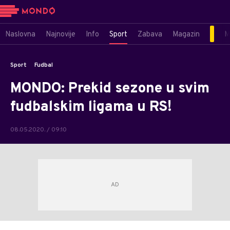
Naslovna
Najnovije
Info
Sport
Zabava
Magazin
M
Sport
Fudbal
MONDO: Prekid sezone u svim
fudbalskim ligama u RS!
08.05.2020. / 09:10