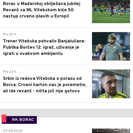
Borac u Mađarskoj obilježava jubilej:
Revanš sa ML Vitebskom biće 50.
nastup crveno-plavih u Evropi!
0
Pre 22 h
Trener Vitebska pohvalio Banjalučane:
Publika Borčev 12. igrač, uživanje je
igrati u ovakvom ambijentu
0
Pre 23 h
Srbin iz redova Vitebska o porazu od
Borca: Crveni karton nas je poremetio,
ali ide revanš - ništa još nije gotovo
RK BORAC
0
05.08.2026.