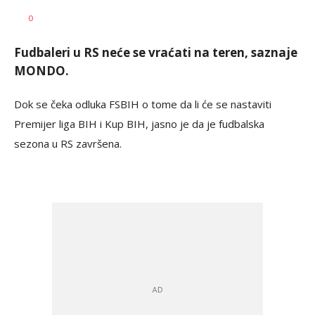
Goran
AUTOR
0
Arbutina
Fudbaleri u RS neće se vraćati na teren, saznaje
MONDO.
Dok se čeka odluka FSBIH
o tome da li će se nastaviti
Premijer liga BIH i Kup BIH, jasno je da je fudbalska
sezona u RS završena.