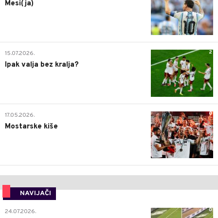
Mesi(ja)
2
15.07.2026.
Ipak valja bez kralja?
0
17.05.2026.
Mostarske kiše
NAVIJAČI
0
24.07.2026.