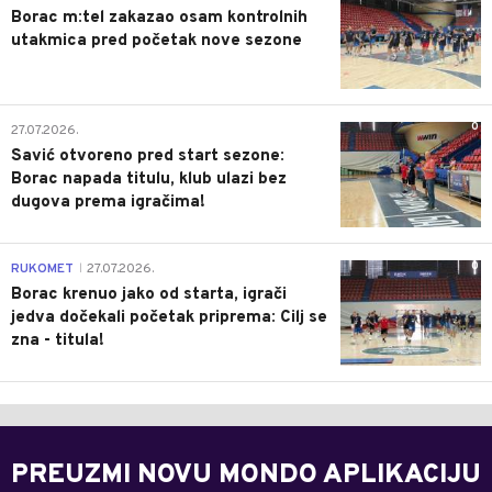
Borac m:tel zakazao osam kontrolnih
utakmica pred početak nove sezone
0
27.07.2026.
Savić otvoreno pred start sezone:
Borac napada titulu, klub ulazi bez
dugova prema igračima!
0
RUKOMET
27.07.2026.
|
Borac krenuo jako od starta, igrači
jedva dočekali početak priprema: Cilj se
zna - titula!
PREUZMI NOVU MONDO APLIKACIJU