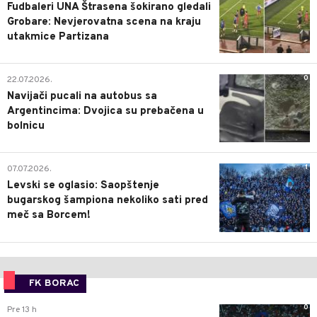
Fudbaleri UNA Štrasena šokirano gledali
Grobare: Nevjerovatna scena na kraju
utakmice Partizana
0
22.07.2026.
Navijači pucali na autobus sa
Argentincima: Dvojica su prebačena u
bolnicu
1
07.07.2026.
Levski se oglasio: Saopštenje
bugarskog šampiona nekoliko sati pred
meč sa Borcem!
FK BORAC
0
Pre 13 h