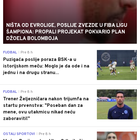
NIŠTA OD EVROLIGE, POSLIJE ZVEZDE U FIBA LIGU
ŠAMPIONA: PROPALI PROJEKAT POKVARIO PLAN
DŽOELA BOLOMBOJA
0
FUDBAL
Pre 8 h
|
Puzigaća poslije poraza BSK-a u
istorijskom meču: Moglo je da ode i na
jednu i na drugu stranu...
0
FUDBAL
Pre 8 h
|
Trener Željezničara nakon trijumfa na
startu prvenstva: "Poseban dan za
mene, ovu utakmicu nikad neću
zaboraviti!"
0
OSTALI SPORTOVI
Pre 8 h
|