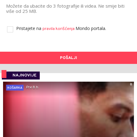
Možete da ubacite do 3 fotografije ili videa. Ne smije biti
više od 25 MB.
Pristajete na
Mondo portala.
pravila korišćenja
POŠALJI
NAJNOVIJE
0
Pre 8 h
KOŠARKA