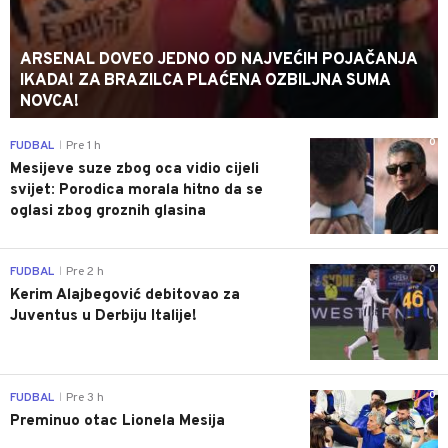
ARSENAL DOVEO JEDNO OD NAJVEĆIH POJAČANJA
IKADA! ZA BRAZILCA PLAĆENA OZBILJNA SUMA
NOVCA!
0
FUDBAL
Pre 1 h
|
Mesijeve suze zbog oca vidio cijeli
svijet: Porodica morala hitno da se
oglasi zbog groznih glasina
0
FUDBAL
Pre 2 h
|
Kerim Alajbegović debitovao za
Juventus u Derbiju Italije!
0
FUDBAL
Pre 3 h
|
Preminuo otac Lionela Mesija