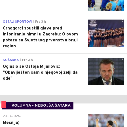
0
OSTALI SPORTOVI
Pre 3 h
|
Crnogorci spustili glave pred
intoniranje himni u Zagrebu: O ovom
potezu sa Svjetskog prvenstva bruji
region
0
KOŠARKA
Pre 3 h
|
Oglasio se Ostoja Mijailović:
"Obaviješten sam o njegovoj želji da
ode"
KOLUMNA - NEBOJŠA ŠATARA
0
23.07.2026.
Mesi(ja)