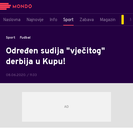
Naslovna
Najnovije
Info
Sport
Zabava
Magazin
M
Sport
Fudbal
Određen sudija "vječitog"
derbija u Kupu!
08.06.2020. / 11:33