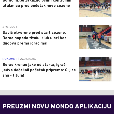
Borac m:tel zakazao osam kontrolnih
utakmica pred početak nove sezone
0
27.07.2026.
Savić otvoreno pred start sezone:
Borac napada titulu, klub ulazi bez
dugova prema igračima!
0
RUKOMET
27.07.2026.
|
Borac krenuo jako od starta, igrači
jedva dočekali početak priprema: Cilj se
zna - titula!
PREUZMI NOVU MONDO APLIKACIJU