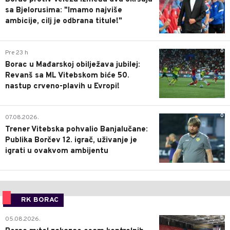
sa Bjelorusima: "Imamo najviše
ambicije, cilj je odbrana titule!"
0
Pre 23 h
Borac u Mađarskoj obilježava jubilej:
Revanš sa ML Vitebskom biće 50.
nastup crveno-plavih u Evropi!
0
07.08.2026.
Trener Vitebska pohvalio Banjalučane:
Publika Borčev 12. igrač, uživanje je
igrati u ovakvom ambijentu
RK BORAC
0
05.08.2026.