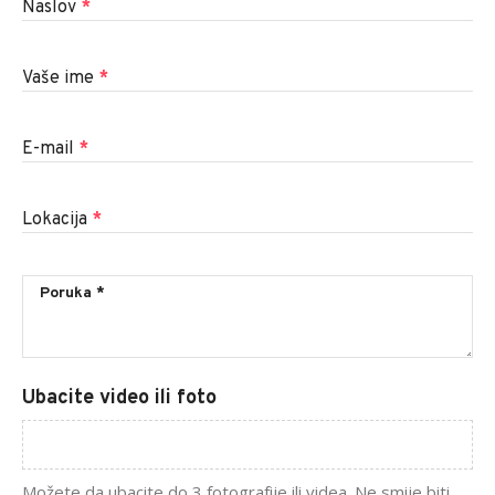
Naslov
*
Vaše ime
*
E-mail
*
Lokacija
*
Ubacite video ili foto
Možete da ubacite do 3 fotografije ili videa. Ne smije biti