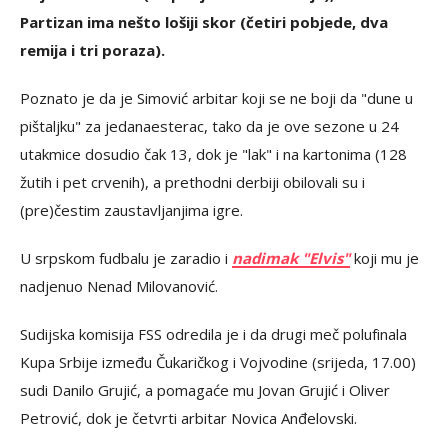
Partizan ima nešto lošiji skor (četiri pobjede, dva
remija i tri poraza).
Poznato je da je Simović arbitar koji se ne boji da "dune u
pištaljku" za jedanaesterac, tako da je ove sezone u 24
utakmice dosudio čak 13, dok je "lak" i na kartonima (128
žutih i pet crvenih), a prethodni derbiji obilovali su i
(pre)čestim zaustavljanjima igre.
U srpskom fudbalu je zaradio i
nadimak "Elvis"
koji mu je
nadjenuo Nenad Milovanović.
Sudijska komisija FSS odredila je i da drugi meč polufinala
Kupa Srbije između Čukaričkog i Vojvodine (srijeda, 17.00)
sudi Danilo Grujić, a pomagaće mu Jovan Grujić i Oliver
Petrović, dok je četvrti arbitar Novica Anđelovski.