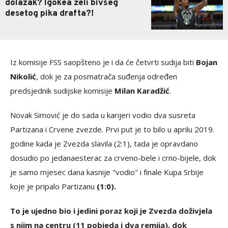
dolazak? Igokea želi bivšeg
desetog pika drafta?!
Iz komisije FSS saopšteno je i da će četvrti sudija biti
Bojan
Nikolić
, dok je za posmatrača suđenja određen
predsjednik sudijske komisije
Milan Karadžić
.
Novak Simović je do sada u karijeri vodio dva susreta
Partizana i Crvene zvezde. Prvi put je to bilo u aprilu 2019.
godine kada je Zvezda slavila (2:1), tada je opravdano
dosudio po jedanaesterac za crveno-bele i crno-bijele, dok
je samo mjesec dana kasnije "vodio" i finale Kupa Srbije
koje je pripalo Partizanu
(1:0).
To je ujedno bio i jedini poraz koji je Zvezda doživjela
s njim na centru (11 pobjeda i dva remija), dok