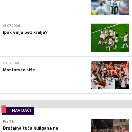
2
15.07.2026.
Ipak valja bez kralja?
0
17.05.2026.
Mostarske kiše
NAVIJAČI
0
Pre 3 h
Brutalna tuča huligana na