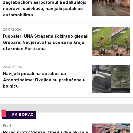
zagrebačkom aerodromu! Bed Blu Bojsi
napravili sačekušu, navijači padali po
automobilima
0
24.07.2026.
Fudbaleri UNA Štrasena šokirano gledali
Grobare: Nevjerovatna scena na kraju
utakmice Partizana
0
22.07.2026.
Navijači pucali na autobus sa
Argentincima: Dvojica su prebačena u
bolnicu
FK BORAC
0
Pre 5 h
Borac protiv Veleža između dva okršaja