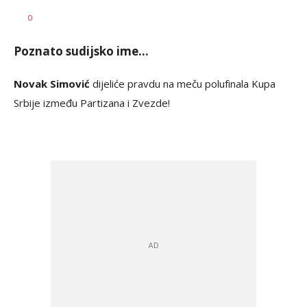
Milutin
AUTOR
0
Vujičić
Poznato sudijsko ime...
Novak Simović
dijeliće pravdu na meču polufinala Kupa
Srbije između Partizana i Zvezde!