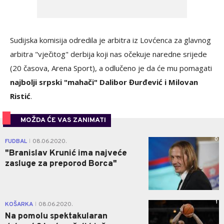
Sudijska komisija odredila je arbitra iz Lovćenca za glavnog
arbitra "vječitog" derbija koji nas očekuje naredne srijede
(20 časova, Arena Sport), a odlučeno je da će mu pomagati
najbolji srpski "mahači" Dalibor Đurđević i Milovan
Ristić
.
MOŽDA ĆE VAS ZANIMATI
0
FUDBAL
08.06.2020.
|
"Branislav Krunić ima najveće
zasluge za preporod Borca"
1
KOŠARKA
08.06.2020.
|
Na pomolu spektakularan