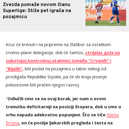
Zvezda pomaže novom članu
Superlige: Stiže pet igrača na
pozajmicu
Kruz će krenuti i na pripreme na Zlatibor sa ostatkom
crveno-plave delegacije, dok će Santos,
strijelac gola na
subotnjoj kontrolnoj utakmici između "Crvenih" i
"Bijelih"
, biti poslat na pozajmicu u tabor nekog od
prvoligaša Republike Srpske, pa će do kraja jesenje
polusezone biti praćen njegov razvoj.
"
Odlučili smo se na ovaj korak, jer nam u ovom
trenutku deficitarniji na poziciji štopera, dok u smo u
vrhu napada adekvatno popunjeni. Što se tiče
Marka
Brtana
, on će poslije ljekarskih pregleda i testa na