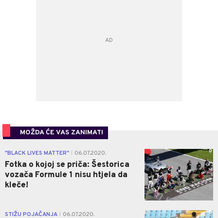
MOŽDA ĆE VAS ZANIMATI
0
"BLACK LIVES MATTER"
06.07.2020.
|
Fotka o kojoj se priča: Šestorica
vozača Formule 1 nisu htjela da
kleče!
0
STIŽU POJAČANJA
06.07.2020.
|