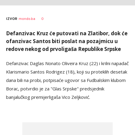
0
IZVOR
mondo.ba
Defanzivac Kruz će putovati na Zlatibor, dok će
ofanzivac Santos biti poslat na pozajmicu u
redove nekog od prvoligaša Republike Srpske
Defanzivac Daglas Nonato Oliveira Kruz (22) i krilni napadač
Klarismario Santos Rodrigez (18), koji su proteklih desetak
dana bili na probi, potpisaće ugovor sa Fudbalskim klubom
Borac, potvrdio je za "Glas Srpske" predsjednik
banjalučkog premijerligaša Vico Zeljković.