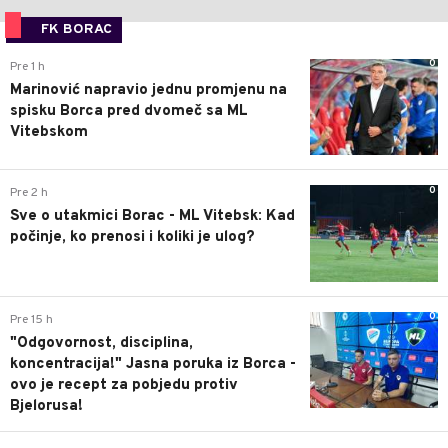
FK BORAC
0
Pre 1 h
Marinović napravio jednu promjenu na
spisku Borca pred dvomeč sa ML
Vitebskom
0
Pre 2 h
Sve o utakmici Borac - ML Vitebsk: Kad
počinje, ko prenosi i koliki je ulog?
0
Pre 15 h
"Odgovornost, disciplina,
koncentracija!" Jasna poruka iz Borca -
ovo je recept za pobjedu protiv
Bjelorusa!