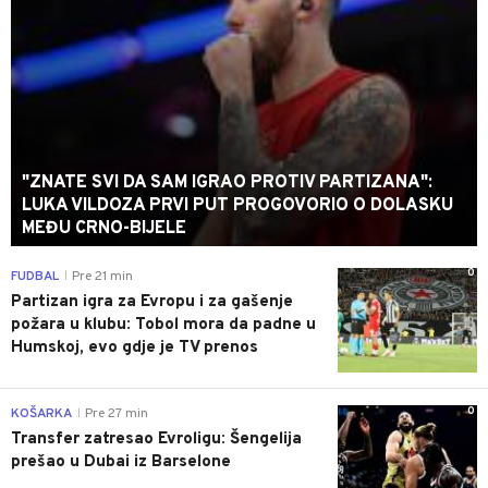
"ZNATE SVI DA SAM IGRAO PROTIV PARTIZANA":
LUKA VILDOZA PRVI PUT PROGOVORIO O DOLASKU
MEĐU CRNO-BIJELE
0
FUDBAL
Pre 21 min
|
Partizan igra za Evropu i za gašenje
požara u klubu: Tobol mora da padne u
Humskoj, evo gdje je TV prenos
0
KOŠARKA
Pre 27 min
|
Transfer zatresao Evroligu: Šengelija
prešao u Dubai iz Barselone