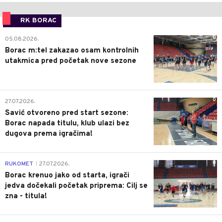
RK BORAC
0
05.08.2026.
Borac m:tel zakazao osam kontrolnih
utakmica pred početak nove sezone
0
27.07.2026.
Savić otvoreno pred start sezone:
Borac napada titulu, klub ulazi bez
dugova prema igračima!
0
RUKOMET
27.07.2026.
|
Borac krenuo jako od starta, igrači
jedva dočekali početak priprema: Cilj se
zna - titula!