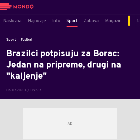
Naslovna
Najnovije
Info
Sport
Zabava
Magazin
M
Sport
Fudbal
Brazilci potpisuju za Borac:
Jedan na pripreme, drugi na
"kaljenje"
06.07.2020. / 09:59