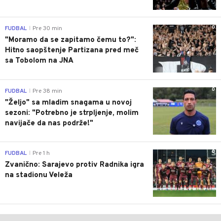
0
FUDBAL
Pre 30 min
|
"Moramo da se zapitamo čemu to?":
Hitno saopštenje Partizana pred meč
sa Tobolom na JNA
0
FUDBAL
Pre 38 min
|
"Željo" sa mladim snagama u novoj
sezoni: "Potrebno je strpljenje, molim
navijače da nas podrže!"
0
FUDBAL
Pre 1 h
|
Zvanično: Sarajevo protiv Radnika igra
na stadionu Veleža