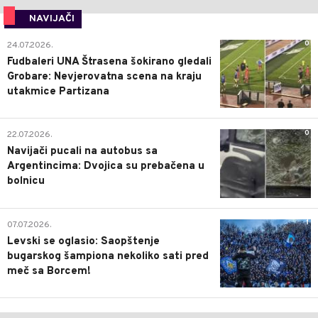
NAVIJAČI
0
24.07.2026.
Fudbaleri UNA Štrasena šokirano gledali
Grobare: Nevjerovatna scena na kraju
utakmice Partizana
0
22.07.2026.
Navijači pucali na autobus sa
Argentincima: Dvojica su prebačena u
bolnicu
1
07.07.2026.
Levski se oglasio: Saopštenje
bugarskog šampiona nekoliko sati pred
meč sa Borcem!