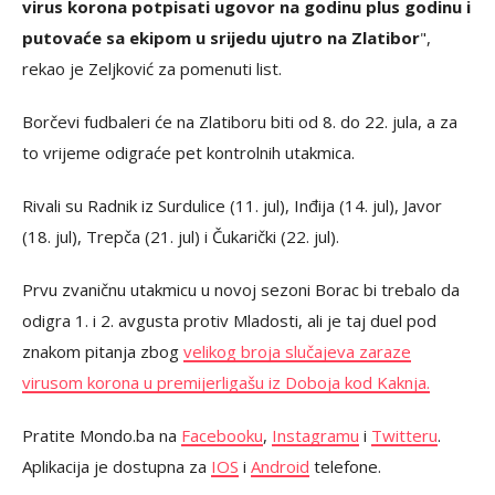
virus korona potpisati ugovor na godinu plus godinu i
putovaće sa ekipom u srijedu ujutro na Zlatibor
",
rekao je Zeljković za pomenuti list.
Borčevi fudbaleri će na Zlatiboru biti od 8. do 22. jula, a za
to vrijeme odigraće pet kontrolnih utakmica.
Rivali su Radnik iz Surdulice (11. jul), Inđija (14. jul), Javor
(18. jul), Trepča (21. jul) i Čukarički (22. jul).
Prvu zvaničnu utakmicu u novoj sezoni Borac bi trebalo da
odigra 1. i 2. avgusta protiv Mladosti, ali je taj duel pod
znakom pitanja zbog
velikog broja slučajeva zaraze
virusom korona u premijerligašu iz Doboja kod Kaknja.
Pratite Mondo.ba na
Facebooku
,
Instagramu
i
Twitteru
.
Aplikacija je dostupna za
IOS
i
Android
telefone.