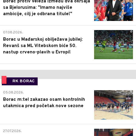
Borac protiv Veleža između dva okršaja
sa Bjelorusima: "Imamo najviše
ambicije, cilj je odbrana titule!"
0
07.08.2026.
Borac u Mađarskoj obilježava jubilej:
Revanš sa ML Vitebskom biće 50.
nastup crveno-plavih u Evropi!
RK BORAC
0
05.08.2026.
Borac m:tel zakazao osam kontrolnih
utakmica pred početak nove sezone
0
27.07.2026.