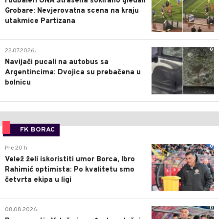
Fudbaleri UNA Štrasena šokirano gledali
Grobare: Nevjerovatna scena na kraju
utakmice Partizana
0
22.07.2026.
Navijači pucali na autobus sa
Argentincima: Dvojica su prebačena u
bolnicu
FK BORAC
0
Pre 20 h
Velež želi iskoristiti umor Borca, Ibro
Rahimić optimista: Po kvalitetu smo
četvrta ekipa u ligi
0
08.08.2026.