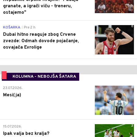
granate, a igrači viču - treneru,
ostajemo"
0
KOŠARKA
Pre 2 h
|
Dubai hitno reaguje zbog Crvene
zvezde: Odmah dovode pojačanje,
osvajača Evrolige
KOLUMNA - NEBOJŠA ŠATARA
0
23.07.2026.
Mesi(ja)
2
15.07.2026.
Ipak valja bez kralja?