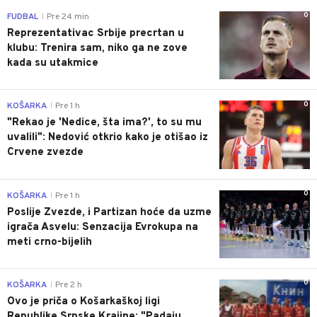
0
FUDBAL
Pre 24 min
|
Reprezentativac Srbije precrtan u
klubu: Trenira sam, niko ga ne zove
kada su utakmice
0
KOŠARKA
Pre 1 h
|
"Rekao je 'Nedice, šta ima?', to su mu
uvalili": Nedović otkrio kako je otišao iz
Crvene zvezde
0
KOŠARKA
Pre 1 h
|
Poslije Zvezde, i Partizan hoće da uzme
igrača Asvelu: Senzacija Evrokupa na
meti crno-bijelih
0
KOŠARKA
Pre 2 h
|
Ovo je priča o Košarkaškoj ligi
Republike Srpske Krajine: "Padaju