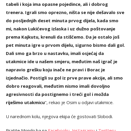
tabeli i koja ima opasne pojedince, ali i dobrog
trenera. Igrali smo oprezno, ništa se nije dešavalo sve
do posljednjih deset minuta prvog dijela, kada smo
mi, nakon Lukićevog izlaska i uz dužno poštovanje
prema Kajkutu, krenuli da stišćemo. Da je ostalo još
pet minuta igre u prvom dijelu, sigurno bismo dali gol.
Dali smo ga brzo u nastavku, imali osjećaj da
utakmice ide u našem smjeru, međutim naš igrač je
napravio grešku koju inače ne pravi i Borac je
izjednačio. Postigli su gol iz prve prave akcije, ali smo
dobro reagovali, međutim nismo imali dovoljno
agresivnosti da postignemo i treći gol i možda
riješimo utakmicu
", rekao je Osim u odjavi utakmice.
U narednom kolu, njegova ekipa će gostovati Slobodi.
Pratite Mondo.ba na
Facebooku
,
Instagramu
i
Twitteru
.