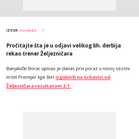
1
IZVOR
mondo.ba
Pročitajte šta je u odjavi velikog bh. derbija
rekao trener Željezničara
Banjalu
čki Borac upisao je danas prvi poraz u novoj sezoni
m:tel Premijer lige BiH
izgubivši na Grbavici od
Željezničara rezultatom 2:1.