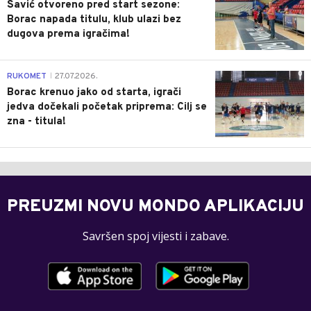
Savić otvoreno pred start sezone:
Borac napada titulu, klub ulazi bez
dugova prema igračima!
0
RUKOMET
27.07.2026.
|
Borac krenuo jako od starta, igrači
jedva dočekali početak priprema: Cilj se
zna - titula!
PREUZMI NOVU MONDO APLIKACIJU
Savršen spoj vijesti i zabave.