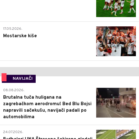
0
17.05.2026.
Mostarske kiše
NAVIJAČI
0
08.08.2026.
Brutalna tuča huligana na
zagrebačkom aerodromu! Bed Blu Bojsi
napravili sačekušu, navijači padali po
automobilima
0
24.07.2026.