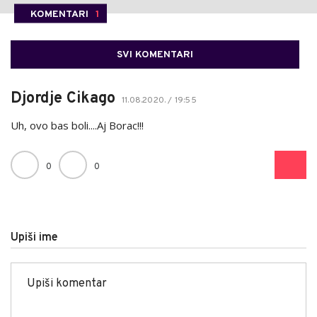
KOMENTARI
1
SVI KOMENTARI
Djordje Cikago
11.08.2020. / 19:55
Uh, ovo bas boli....Aj Borac!!!
0
0
Upiši ime