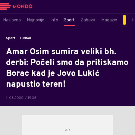
Naslovna
Najnovije
Info
Sport
Zabava
Magazin
M
Sport
Fudbal
Amar Osim sumira veliki bh.
derbi: Počeli smo da pritiskamo
Borac kad je Jovo Lukić
napustio teren!
11.08.2020. / 19:35