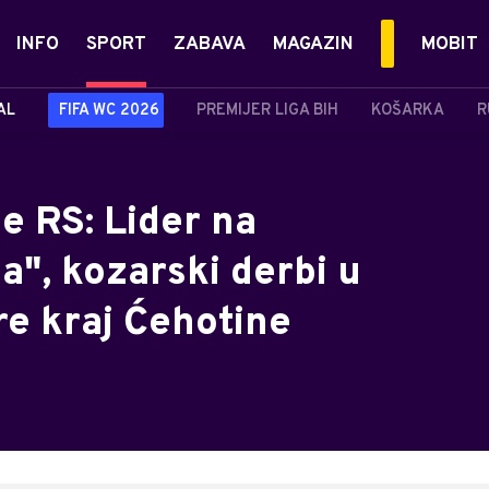
INFO
SPORT
ZABAVA
MAGAZIN
MOBIT
AL
FIFA WC 2026
PREMIJER LIGA BIH
KOŠARKA
R
ge RS: Lider na
", kozarski derbi u
re kraj Ćehotine