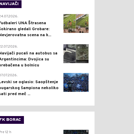
NAVIJAČI
0
24.07.2026.
Fudbaleri UNA Štrasena
šokirano gledali Grobare:
Nevjerovatna scena na k...
0
22.07.2026.
Navijači pucali na autobus sa
Argentincima: Dvojica su
prebačena u bolnicu
1
07.07.2026.
Levski se oglasio: Saopštenje
bugarskog šampiona nekoliko
sati pred meč ...
FK BORAC
0
Pre 12 h