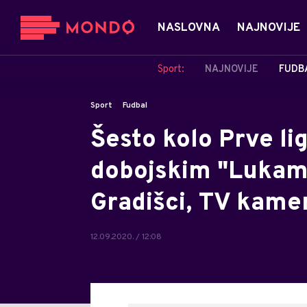
NASLOVNA
NAJNOVIJE
Sport:
NAJNOVIJE
FUDB
Sport
Fudbal
Šesto kolo Prve li
dobojskim "Lukama
Gradišci, TV kame
12.09.2020. / 12:08