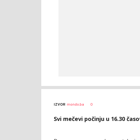
0
IZVOR
mondo.ba
Svi mečevi počinju u 16.30 čas