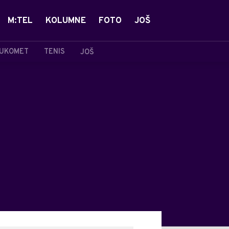
M:TEL
KOLUMNE
FOTO
JOŠ
UKOMET
TENIS
JOŠ