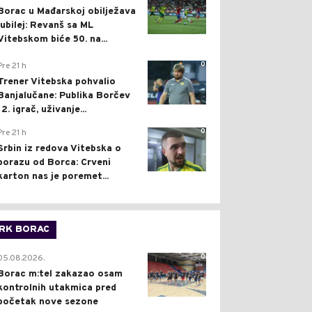
Borac u Mađarskoj obilježava
jubilej: Revanš sa ML
Vitebskom biće 50. na...
0
Pre 21 h
Trener Vitebska pohvalio
Banjalučane: Publika Borčev
12. igrač, uživanje...
0
Pre 21 h
Srbin iz redova Vitebska o
porazu od Borca: Crveni
karton nas je poremet...
RK BORAC
0
05.08.2026.
Borac m:tel zakazao osam
kontrolnih utakmica pred
početak nove sezone