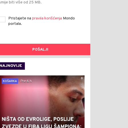
smije biti više od 25 MB.
Pristajete na
pravila korišćenja
Mondo
portala.
POŠALJI
NAJNOVIJE
0
Pre 6 h
KOŠARKA
NIŠTA OD EVROLIGE, POSLIJE
ZVEZDE U FIBA LIGU ŠAMPIONA: