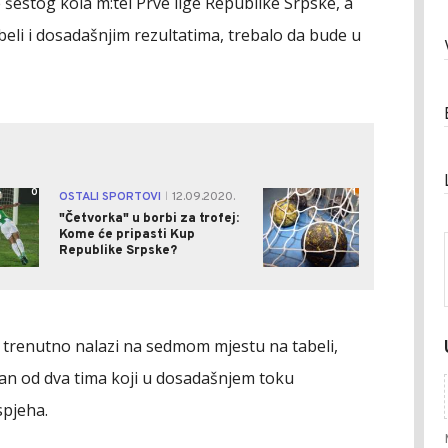
šestog kola m:tel Prve lige Republike Srpske, a
abeli i dosadašnjim rezultatima, trebalo da bude u
0
1
OSTALI SPORTOVI
12.09.2020.
|
"Četvorka" u borbi za trofej:
Kome će pripasti Kup
Republike Srpske?
trenutno nalazi na sedmom mjestu na tabeli,
edan od dva tima koji u dosadašnjem toku
spjeha.