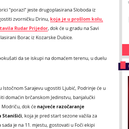
brici
"porazi" jeste drugoplasirana Sloboda iz
ostiti zvorničku Drinu,
koja je u prošlom kolu,
avila Rudar Prijedor
, dok će u gradu na Savi
lasirani Borac iz Kozarske Dubice.
 pokušati da se iskupi na domaćem terenu, u duelu
u Istočnom Sarajevu ugostiti Ljubić, Podrinje će u
 biti domaćin brčanskom Jedinstvu, banjalučki
fa Modriču, dok će
najveće razočaranje
 Stanišići
, koja je pred start sezone važila za
a sada je na 11. mjestu, gostovati u Foči ekipi