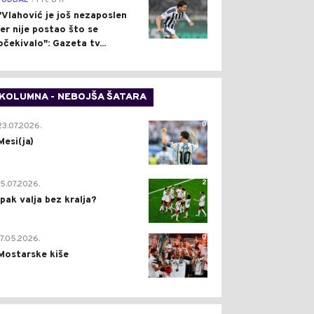
FUDBAL
Pre 8 h
"Vlahović je još nezaposlen
jer nije postao što se
očekivalo": Gazeta tv...
KOLUMNA - NEBOJŠA ŠATARA
0
23.07.2026.
Mesi(ja)
2
15.07.2026.
Ipak valja bez kralja?
0
17.05.2026.
Mostarske kiše