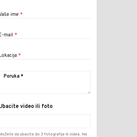
Vaše ime
*
E-mail
*
Lokacija
*
Ubacite video ili foto
Možete da ubacite do 3 fotografije ili videa. Ne