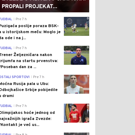
PROPALI PROJEKAT...
0
FUDBAL
Pre 7 h
|
Puzigaća poslije poraza BSK-
a u istorijskom meču: Moglo je
da ode i na j...
0
FUDBAL
Pre 7 h
|
Trener Željezničara nakon
trijumfa na startu prvenstva:
"Poseban dan za ...
0
OSTALI SPORTOVI
Pre 7 h
|
Moćna Rusija pala u Ubu:
Odbojkašice Srbije pobijedile
u drami
0
FUDBAL
Pre 7 h
|
Olimpijakos hoće jednog od
najvažnijih igrača Zvezde:
"Kontakt je već us...
0
|