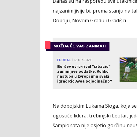
Danas su na rasporedu sve utakmice 
najzanimljivije bi, prema stanju na t
Doboju, Novom Gradu i Gradišci.
MOŽDA ĆE VAS ZANIMATI
FUDBAL
12.09.2020.
|
Borčev evro-rival "izbacio"
zanimljive podatke: Koliko
nastupa u Evropi ima svaki
igrač Rio Avea pojedinačno?
Na dobojskim Lukama Sloga, koja se 
ugostiće lidera, trebinjski Leotar, j
šampionata nije osjetio gorčinu neu