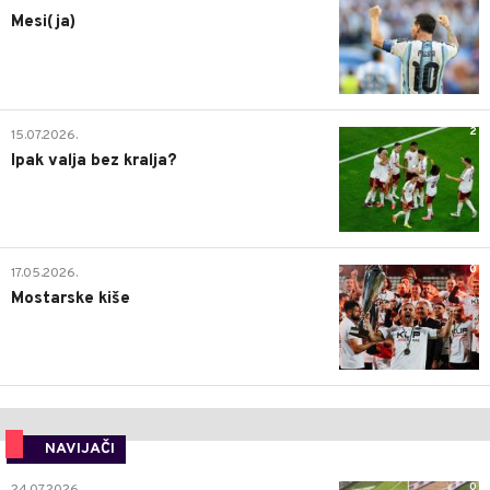
Mesi(ja)
2
15.07.2026.
Ipak valja bez kralja?
0
17.05.2026.
Mostarske kiše
NAVIJAČI
0