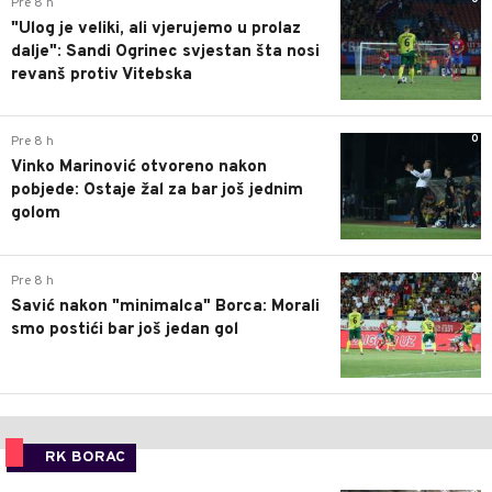
Pre 8 h
"Ulog je veliki, ali vjerujemo u prolaz
dalje": Sandi Ogrinec svjestan šta nosi
revanš protiv Vitebska
0
Pre 8 h
Vinko Marinović otvoreno nakon
pobjede: Ostaje žal za bar još jednim
golom
0
Pre 8 h
Savić nakon "minimalca" Borca: Morali
smo postići bar još jedan gol
RK BORAC