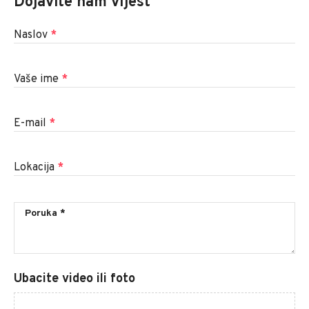
Dojavite nam vijest
Naslov
*
Vaše ime
*
E-mail
*
Lokacija
*
Ubacite video ili foto