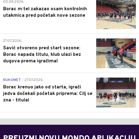
0
05.08.2026.
Borac m:tel zakazao osam kontrolnih
utakmica pred početak nove sezone
0
27.07.2026.
Savić otvoreno pred start sezone:
Borac napada titulu, klub ulazi bez
dugova prema igračima!
0
RUKOMET
27.07.2026.
|
Borac krenuo jako od starta, igrači
jedva dočekali početak priprema: Cilj se
zna - titula!
PREUZMI NOVU MONDO APLIKACIJU