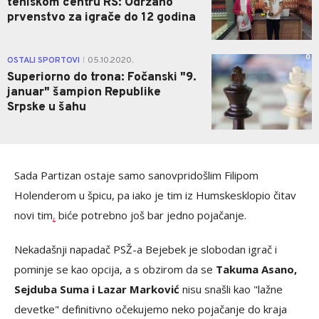
teniskom centru RS: Održano
prvenstvo za igrače do 12 godina
0
OSTALI SPORTOVI
05.10.2020.
|
Superiorno do trona: Fočanski "9.
januar" šampion Republike
Srpske u šahu
Sada Partizan ostaje samo sa
novpridošlim Filipom
Holenderom
u špicu, pa iako je tim iz Humske
sklopio čitav
novi tim
,
biće potrebno još bar jedno pojačanje.
Nekadašnji napadač PSŽ-a Bejebek je slobodan igrač i
pominje se kao opcija, a s obzirom da se
Takuma Asano,
Sejduba Suma i Lazar Marković
nisu snašli kao "lažne
devetke" definitivno očekujemo neko pojačanje do kraja