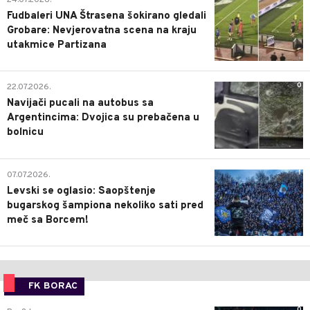
24.07.2026.
Fudbaleri UNA Štrasena šokirano gledali
Grobare: Nevjerovatna scena na kraju
utakmice Partizana
0
22.07.2026.
Navijači pucali na autobus sa
Argentincima: Dvojica su prebačena u
bolnicu
1
07.07.2026.
Levski se oglasio: Saopštenje
bugarskog šampiona nekoliko sati pred
meč sa Borcem!
FK BORAC
0