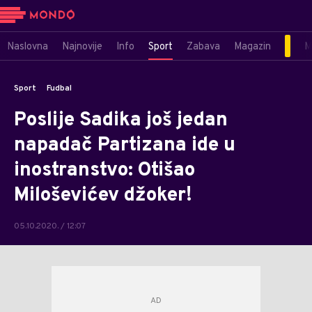
Naslovna
Najnovije
Info
Sport
Zabava
Magazin
M
Sport
Fudbal
Poslije Sadika još jedan
napadač Partizana ide u
inostranstvo: Otišao
Miloševićev džoker!
05.10.2020. / 12:07