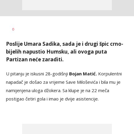
Nikola
AUTOR
0
Lalović
Poslije Umara Sadika, sada je i drugi špic crno-
bijelih napustio Humsku, ali ovoga puta
Partizan neće zaraditi.
U pitanju je iskusni 28-godišnji
Bojan Matić.
Korpulentni
napadač je došao za vrijeme Save Miloševića i bila mu je
namijenjena uloga džokera. Sa klupe je na 22 meča
postigao četiri gola i imao je dvije asistencije.