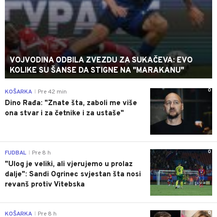
VOJVODINA ODBILA ZVEZDU ZA SUKAČEVA: EVO
KOLIKE SU ŠANSE DA STIGNE NA "MARAKANU"
0
KOŠARKA
Pre 42 min
|
Dino Rađa: "Znate šta, zaboli me više
ona stvar i za četnike i za ustaše"
0
FUDBAL
Pre 8 h
|
"Ulog je veliki, ali vjerujemo u prolaz
dalje": Sandi Ogrinec svjestan šta nosi
revanš protiv Vitebska
0
KOŠARKA
Pre 8 h
|