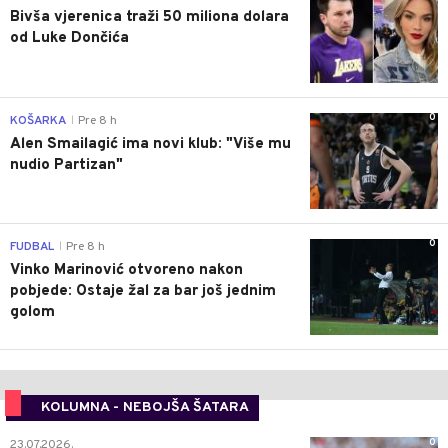
Bivša vjerenica traži 50 miliona dolara
od Luke Dončića
0
KOŠARKA
Pre 8 h
|
Alen Smailagić ima novi klub: "Više mu
nudio Partizan"
0
FUDBAL
Pre 8 h
|
Vinko Marinović otvoreno nakon
pobjede: Ostaje žal za bar još jednim
golom
KOLUMNA - NEBOJŠA ŠATARA
0
23.07.2026.