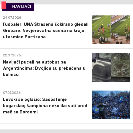
NAVIJAČI
0
24.07.2026.
Fudbaleri UNA Štrasena šokirano gledali
Grobare: Nevjerovatna scena na kraju
utakmice Partizana
0
22.07.2026.
Navijači pucali na autobus sa
Argentincima: Dvojica su prebačena u
bolnicu
1
07.07.2026.
Levski se oglasio: Saopštenje
bugarskog šampiona nekoliko sati pred
meč sa Borcem!