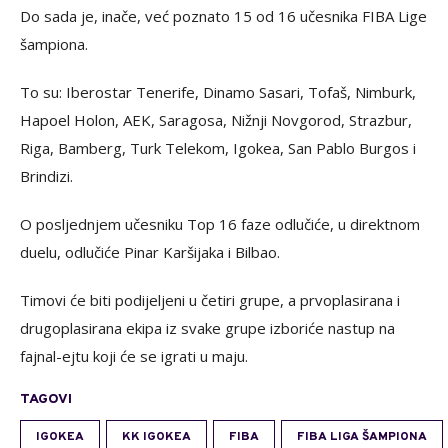
Do sada je, inače, već poznato 15 od 16 učesnika FIBA Lige
šampiona.
To su: Iberostar Tenerife, Dinamo Sasari, Tofaš, Nimburk,
Hapoel Holon, AEK, Saragosa, Nižnji Novgorod, Strazbur,
Riga, Bamberg, Turk Telekom, Igokea, San Pablo Burgos i
Brindizi.
O posljednjem učesniku Top 16 faze odlučiće, u direktnom
duelu, odlučiće Pinar Karšijaka i Bilbao.
Timovi će biti podijeljeni u četiri grupe, a prvoplasirana i
drugoplasirana ekipa iz svake grupe izboriće nastup na
fajnal-ejtu koji će se igrati u maju.
TAGOVI
IGOKEA
KK IGOKEA
FIBA
FIBA LIGA ŠAMPIONA