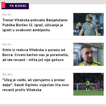
FK BORAC
0
Pre 9 h
Trener Vitebska pohvalio Banjalučane:
Publika Borčev 12. igrač, uživanje je
igrati u ovakvom ambijentu
0
Pre 9 h
Srbin iz redova Vitebska o porazu od
Borca: Crveni karton nas je poremetio,
ali ide revanš - ništa još nije gotovo
0
Pre 18 h
"Ulog je veliki, ali vjerujemo u prolaz
dalje": Sandi Ogrinec svjestan šta nosi
revanš protiv Vitebska