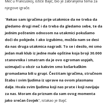
Meč u Francuskoj, ističe Bajić, bio je zabranjena tema za
njegove igrače.
"
Rekao sam igračima prije utakmice da ne treba da
gledamo drugi meč i da treba da gledamo sebe, te da
jednim poštenim odnosom na utakmici pokušamo
doći do pobjede. I ako izgubimo, možda nam se desi
da nas druga utakmica nagradi. To se i desilo, mi smo
jedan mali klub iz jedne male opštine koja broji 30.000
stanovnika i smatram da je ovo ogroman uspjeh,
uzimajući u obzir sa kakvim smo košarkaškim
gromadama bili u grupi. Čestitam igračima, stručnom
štabu i svim ljudima iz uprave na ovom plasmanu
dalje. Hvala svim ljudima koji nas prate i koji navijaju
za nas. Moram da priznam da sam ovog momenta
jako srećan čovjek
", istakao je Bajić.