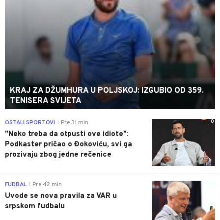
KRAJ ZA DŽUMHURA U POLJSKOJ: IZGUBIO OD 359.
TENISERA SVIJETA
0
OSTALI SPORTOVI
Pre 31 min
|
"Neko treba da otpusti ove idiote":
Podkaster pričao o Đokoviću, svi ga
prozivaju zbog jedne rečenice
0
FUDBAL
Pre 42 min
|
Uvode se nova pravila za VAR u
srpskom fudbalu