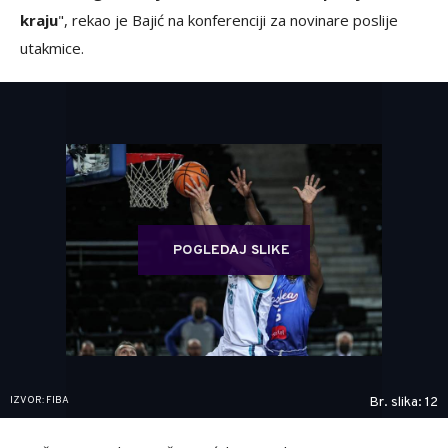
kraju
", rekao je Bajić na konferenciji za novinare poslije
utakmice.
POGLEDAJ SLIKE
IZVOR: FIBA
Br. slika: 12