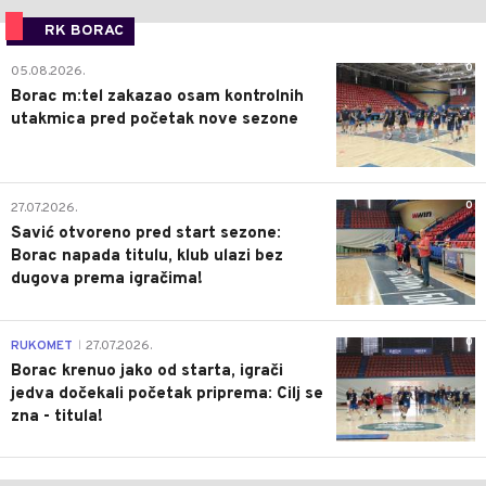
RK BORAC
0
05.08.2026.
Borac m:tel zakazao osam kontrolnih
utakmica pred početak nove sezone
0
27.07.2026.
Savić otvoreno pred start sezone:
Borac napada titulu, klub ulazi bez
dugova prema igračima!
0
RUKOMET
27.07.2026.
|
Borac krenuo jako od starta, igrači
jedva dočekali početak priprema: Cilj se
zna - titula!