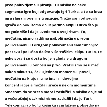
prvo poluvrijeme u pitanju. Tu mislim na neke
segmente igre koji odgovaraju igri Turka, a to su brza
igra i lagani poeni iz tranzicije. Tražio sam od svojih
igrača da pokušamo da usporimo ekipu Turka što je
moguće više i da je uvedemo u svoj ritam. To,
međutim, nismo radili na najbolji način u prvom
poluvremenu. U drugom poluvremenu sam 'smanjio'
postavu i pokušao da što više 'raširim' ekipu Turka, te
neke stvari su dosta bolje izgledale u drugom
poluvremenu u odnosu na prvo. Vratili smo se u meč
nakon minus 14, čak u jednom momentu i poveli,
međutim na kraju nismo imali ni dovoljno
koncentracije a možda i sreće u nekim momentima.
Smatram da se sreća mora i zaslužiti, a mislim da je mi
u večerašnjoj utakmici nismo zaslužili i da je Turk
Telekom igrao bolju košarku i zasluženo pobijedio na