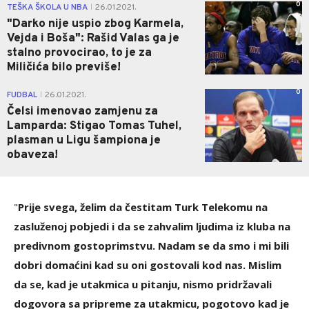
0
TEŠKA ŠKOLA U NBA
26.01.2021.
|
"Darko nije uspio zbog Karmela,
Vejda i Boša": Rašid Valas ga je
stalno provocirao, to je za
Miličića bilo previše!
0
FUDBAL
26.01.2021.
|
Čelsi imenovao zamjenu za
Lamparda: Stigao Tomas Tuhel,
plasman u Ligu šampiona je
obaveza!
"
Prije svega, želim da čestitam Turk Telekomu na
zasluženoj pobjedi i da se zahvalim ljudima iz kluba na
predivnom gostoprimstvu. Nadam se da smo i mi bili
dobri domaćini kad su oni gostovali kod nas. Mislim
da se, kad je utakmica u pitanju, nismo pridržavali
dogovora sa pripreme za utakmicu, pogotovo kad je