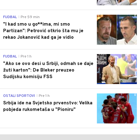
0
FUDBAL
Pre 59 min
|
"I kad smo u go**ima, mi smo
Partizan": Petrović otkrio šta mu je
rekao Jokanović kad ga je vidio
0
FUDBAL
Pre 1 h
|
"Ako se ovo desi u Srbiji, odmah se daje
žuti karton": De Bleker preuzeo
Sudijsku komisiju FSS
0
OSTALI SPORTOVI
Pre 1 h
|
Srbija ide na Svjetsko prvenstvo: Velika
pobjeda rukometaša u "Pioniru"