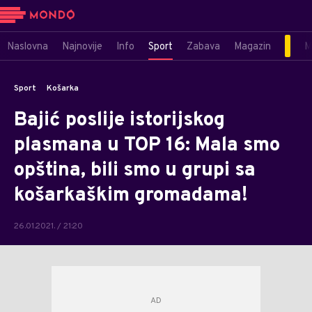
Naslovna
Najnovije
Info
Sport
Zabava
Magazin
M
Sport
Košarka
Bajić poslije istorijskog
plasmana u TOP 16: Mala smo
opština, bili smo u grupi sa
košarkaškim gromadama!
26.01.2021. / 21:20