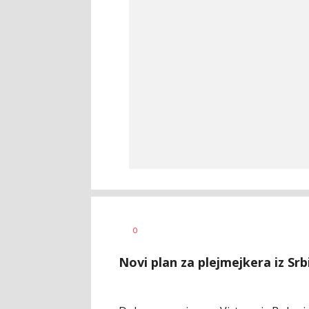
Dragan
AUTOR
0
Šutvić
Novi plan za plejmejkera iz Srbi