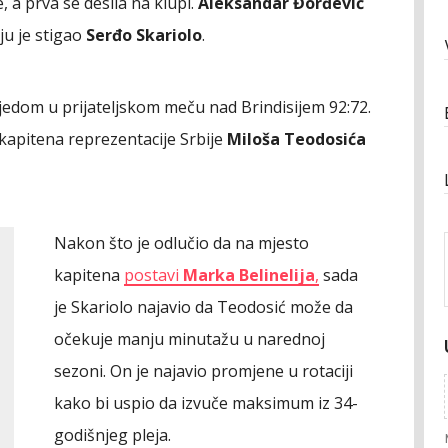
 a prva se desila na klupi.
Aleksandar Đorđević
ju je stigao
Serđo Skariolo
.
jedom u prijateljskom meču nad Brindisijem 92:72.
kapitena reprezentacije Srbije
Miloša Teodosića
Nakon što je odlučio da na mjesto
kapitena
postavi
Marka Belinelija
,
sada
je Skariolo najavio da Teodosić može da
očekuje manju minutažu u narednoj
sezoni. On je najavio promjene u rotaciji
kako bi uspio da izvuče maksimum iz 34-
godišnjeg pleja.