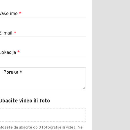
Vaše ime
*
E-mail
*
Lokacija
*
Ubacite video ili foto
Možete da ubacite do 3 fotografije ili videa. Ne