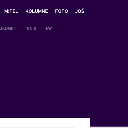
M:TEL
KOLUMNE
FOTO
JOŠ
UKOMET
TENIS
JOŠ