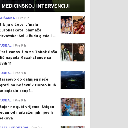
MEDICINSKOJ INTERVENCIJI
0
KOŠARKA
Pre 8 h
|
Srbija u četvrtfinalu
Eurobasketa, blamaža
Hrvatske: Svi u čudu gledali ...
0
FUDBAL
Pre 9 h
|
Partizanov tim za Tobol: Saša
Ilić napada Kazahstance sa
ovih 11
0
FUDBAL
Pre 9 h
|
Sarajevo do daljnjeg neće
igrati na Koševu!? Bordo klub
se oglasio saopš...
0
FUDBAL
Pre 9 h
|
Bajer ne gubi vrijeme: Stigao
jedan od najtraženijih lijevih
bekova
0
|