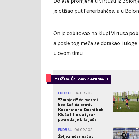
Dolaze promjene u Virtusu iz Bolonje,
je otišao put Fenerbahčea, a u Bolon
On je debitovao na klupi Virtusa pob
a posle tog meča se dotakao i uloge 
u ovom timu.
MOŽDA ĆE VAS ZANIMATI
0
FUDBAL
06.09.2021.
|
"Zmajevi" će morati
bez Sušića protiv
Kazahstana: Desni bek
Kluža htio da igra -
povreda je bila jača
0
FUDBAL
06.09.2021.
|
Željezničar našao