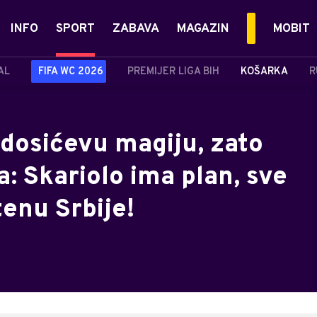
INFO
SPORT
ZABAVA
MAGAZIN
MOBIT
AL
FIFA WC 2026
PREMIJER LIGA BIH
KOŠARKA
R
dosićevu magiju, zato
: Skariolo ima plan, sve
enu Srbije!