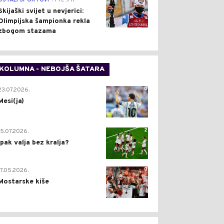
OSTALI SPORTOVI
Pre 9 h
Skijaški svijet u nevjerici:
Olimpijska šampionka rekla
zbogom stazama
KOLUMNA - NEBOJŠA ŠATARA
0
23.07.2026.
Mesi(ja)
2
15.07.2026.
Ipak valja bez kralja?
0
17.05.2026.
Mostarske kiše