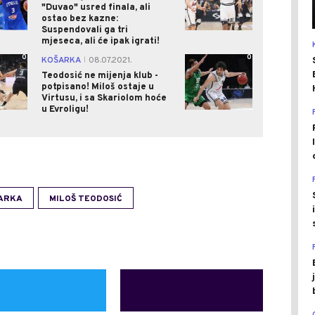
"Duvao" usred finala, ali
ostao bez kazne:
Suspendovali ga tri
mjeseca, ali će ipak igrati!
0
0
KOŠARKA
08.07.2021.
|
Teodosić ne mijenja klub -
potpisano! Miloš ostaje u
Virtusu, i sa Skariolom hoće
u Evroligu!
ARKA
MILOŠ TEODOSIĆ