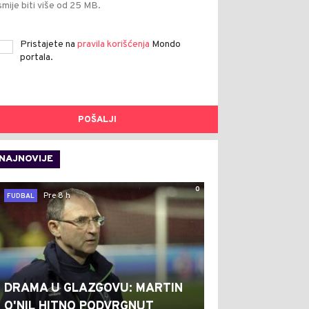
smije biti više od 25 MB.
Pristajete na
pravila korišćenja
Mondo
portala.
POŠALJI
NAJNOVIJE
0
Pre 8 h
FUDBAL
DRAMA U GLAZGOVU: MARTIN
O'NIL HITNO PODVRGNUT