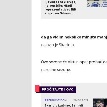
lijevog beka u drugoj
ligi Austrije: Mladi
reprezentativac BiH
stigao na Grbavicu
da ga vidim nekoliko minuta manj
najavio je Skariolo.
Ove sezone će Virtus opet probati da
naredne sezone.
PROČITAJTE I OVO
PREDNOST DOMAĆIMA
28.08.2021.
|
Skariolo izabrao, Belineli