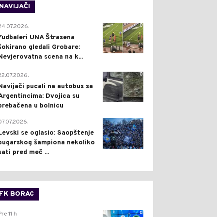
NAVIJAČI
0
24.07.2026.
Fudbaleri UNA Štrasena
šokirano gledali Grobare:
Nevjerovatna scena na k...
0
22.07.2026.
Navijači pucali na autobus sa
Argentincima: Dvojica su
prebačena u bolnicu
1
07.07.2026.
Levski se oglasio: Saopštenje
bugarskog šampiona nekoliko
sati pred meč ...
FK BORAC
0
Pre 11 h