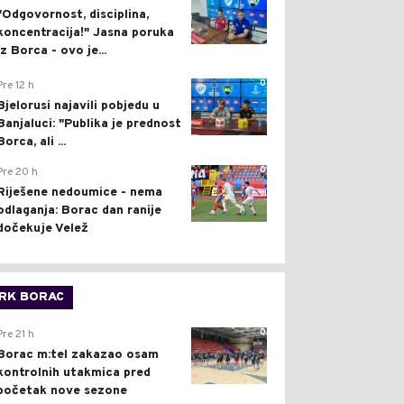
"Odgovornost, disciplina,
koncentracija!" Jasna poruka
iz Borca - ovo je...
0
Pre 12 h
Bjelorusi najavili pobjedu u
Banjaluci: "Publika je prednost
Borca, ali ...
0
Pre 20 h
Riješene nedoumice - nema
odlaganja: Borac dan ranije
dočekuje Velež
RK BORAC
0
Pre 21 h
Borac m:tel zakazao osam
kontrolnih utakmica pred
početak nove sezone