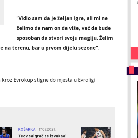
"
Vidio sam da je željan igre, ali mi ne
želimo da nam on da više, već da bude
sposoban da stvori svoju magiju. Želim
e na terenu, bar u prvom dijelu sezone"
,
 kroz Evrokup stigne do mjesta u Evroligi
0
0
KOŠARKA
17.07.2021.
|
Teov saigrač se izvukao!